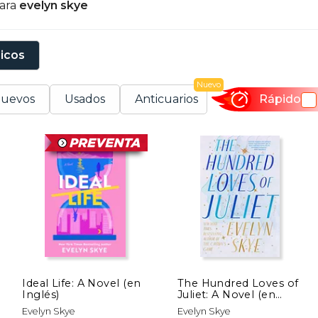
para
evelyn skye
sicos
Nuevo
uevos
Usados
Anticuarios
Rápido
Ideal Life: A Novel (en
The Hundred Loves of
Inglés)
Juliet: A Novel (en
Inglés)
Evelyn Skye
Evelyn Skye