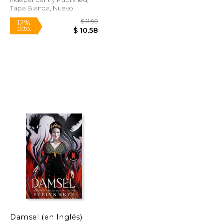
Tapa Blanda, Nuevo
$ 27.86
$ 11.99
12%
dcto.
$ 13.93
$ 10.58
Damsel (en Inglés)