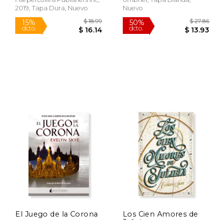
2019, Tapa Dura, Nuevo
Nuevo
$ 18.99
$ 18.99
15%
50%
dcto.
dcto.
16.14
$ 16.14
El Juego de la Corona
Los Cien Amores de