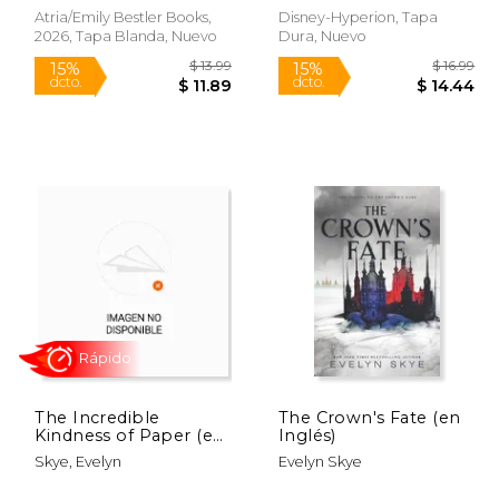
Atria/Emily Bestler Books,
Disney-Hyperion, Tapa
2026, Tapa Blanda, Nuevo
Dura, Nuevo
 10.99
$ 13.99
15%
15%
dcto.
dcto.
 9.34
$ 11.89
The Incredible
The Crown's Fate (en
Kindness of Paper (en
Inglés)
Inglés)
Skye, Evelyn
Evelyn Skye