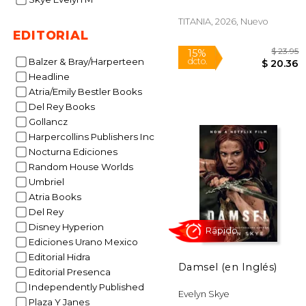
TITANIA, 2026, Nuevo
EDITORIAL
Balzer & Bray/Harperteen
Headline
Atria/Emily Bestler Books
Del Rey Books
Gollancz
$
15%
dcto.
Harpercollins Publishers Inc
$ 
Nocturna Ediciones
Random House Worlds
Umbriel
Atria Books
Del Rey
Disney Hyperion
Ediciones Urano Mexico
Editorial Hidra
Damsel (en Inglés)
Editorial Presenca
Independently Published
Evelyn Skye
Plaza Y Janes