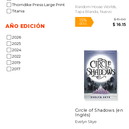
Thorndike Press Large Print
Random House Worlds,
Rápido
Titania
Tapa Blanda, Nuevo
AÑO EDICIÓN
2026
2025
2024
2022
2019
$
15%
2017
dcto.
$
Circle of Shadows (en
Inglés)
Evelyn Skye