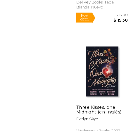
Del Rey Books, Tapa
Blanda, Nuevo
$
15%
dcto.
$ 
Three Kisses, one
Midnight (en Inglés)
Evelyn Skye
Wednesday Books, 2022,