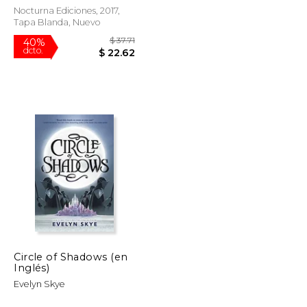
Nocturna Ediciones, 2017,
Tapa Blanda, Nuevo
$ 16.99
$ 37.71
40%
dcto.
$ 14.44
$ 22.62
Circle of Shadows (en
Inglés)
Evelyn Skye