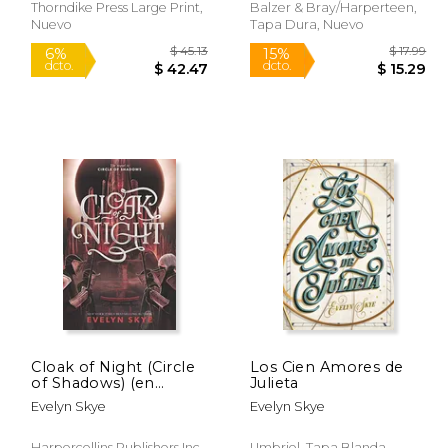
Thorndike Press Large Print,
Balzer & Bray/Harperteen,
Nuevo
Tapa Dura, Nuevo
Rápido
 18.00
$ 45.13
6%
15%
dcto.
dcto.
15.30
$ 42.47
Cloak of Night (Circle
Los Cien Amores de
of Shadows) (en
Julieta
Inglés)
Evelyn Skye
Evelyn Skye
Harpercollins Publishers Inc,
Umbriel, Tapa Blanda,