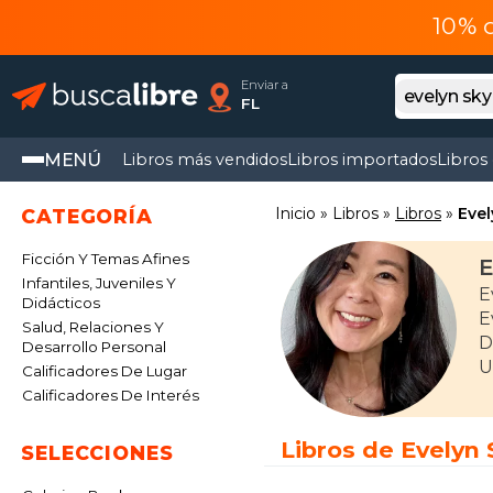
10% 
Enviar a
FL
MENÚ
Libros más vendidos
Libros importados
Libros
Inicio
Libros
Libros
Evel
CATEGORÍA
Ficción Y Temas Afines
E
Infantiles, Juveniles Y
E
Didácticos
E
Salud, Relaciones Y
D
Desarrollo Personal
U
Calificadores De Lugar
Calificadores De Interés
Libros de Evelyn
SELECCIONES