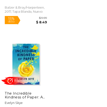
Balzer & Bray/Harperteen,
2017, Tapa Blanda, Nuevo
$ 28.00
$ 9.99
15%
dcto.
$ 5.44
$ 8.49
The Incredible
Kindness of Paper: A
Novel (en Inglés)
Evelyn Skye