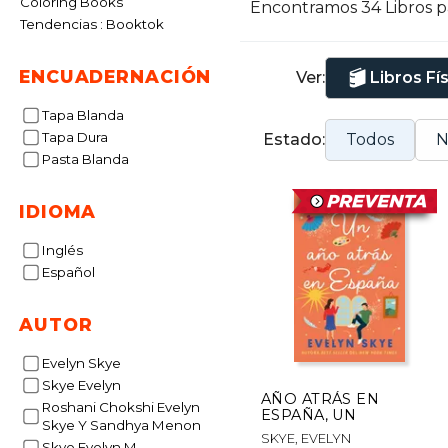
Coloring Books
Encontramos 34 Libros 
Tendencias : Booktok
ENCUADERNACIÓN
Ver:
Libros Fí
Tapa Blanda
Tapa Dura
Estado:
Todos
N
Pasta Blanda
IDIOMA
Inglés
Español
AUTOR
Evelyn Skye
Skye Evelyn
AÑO ATRÁS EN
Roshani Chokshi Evelyn
ESPAÑA, UN
Skye Y Sandhya Menon
SKYE, EVELYN
Skye Evelyn M