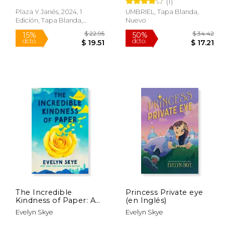
(1)
Plaza Y Janés, 2024, 1
UMBRIEL, Tapa Blanda,
Edición, Tapa Blanda,
Nuevo
Nuevo
 19.00
$ 22.95
15%
50%
dcto.
dcto.
 16.15
$ 19.51
The Incredible
Princess Private eye
Kindness of Paper: A
(en Inglés)
Novel (en Inglés)
Evelyn Skye
Evelyn Skye