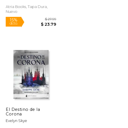
Atria Books, Tapa Dura,
Rápido
Nuevo
$ 34.42
$ 27.99
15%
dcto.
$ 17.21
$ 23.79
El Destino de la
Corona
Evelyn Skye