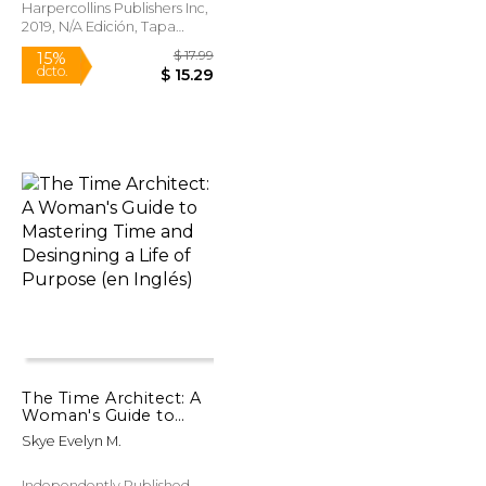
Harpercollins Publishers Inc,
2019, N/A Edición, Tapa
Dura, Nuevo
$ 17.99
$ 17.99
15%
dcto.
$ 15.29
$ 15.29
The Time Architect: A
Woman's Guide to
Mastering Time and
Skye Evelyn M.
Desingning a Life of
Purpose (en Inglés)
Independently Published,