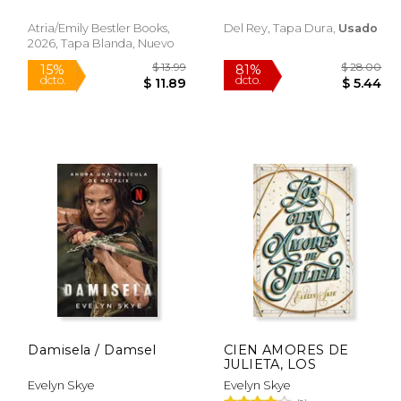
Atria/Emily Bestler Books,
Del Rey, Tapa Dura,
Usado
2026, Tapa Blanda, Nuevo
 23.95
$ 13.99
15%
81%
dcto.
dcto.
20.36
$ 11.89
Damisela / Damsel
CIEN AMORES DE
JULIETA, LOS
Evelyn Skye
Evelyn Skye