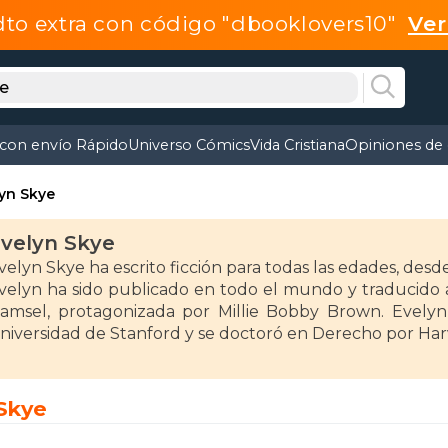
dto extra con código "dbooklovers10"
Ve
 con envío Rápido
Universo Cómics
Vida Cristiana
Opiniones de 
yn Skye
velyn Skye
velyn Skye ha escrito ficción para todas las edades, desd
velyn ha sido publicado en todo el mundo y traducido a
amsel, protagonizada por Millie Bobby Brown. Evelyn s
niversidad de Stanford y se doctoró en Derecho por Har
 Skye