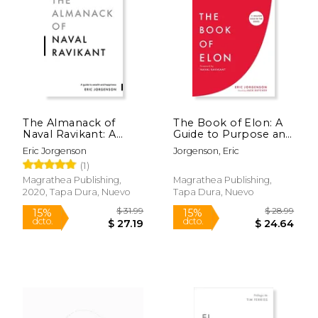
$ 18.99
$ 54.
15%
50%
dcto.
dcto.
$ 16.14
$ 27.
The Almanack of
The Book of Elon: A
Naval Ravikant: A
Guide to Purpose and
Guide to Wealth and
Success (en Inglés)
Eric Jorgenson
Jorgenson, Eric
Happiness (en Inglés)
(1)
Magrathea Publishing,
Magrathea Publishing,
2020, Tapa Dura, Nuevo
Tapa Dura, Nuevo