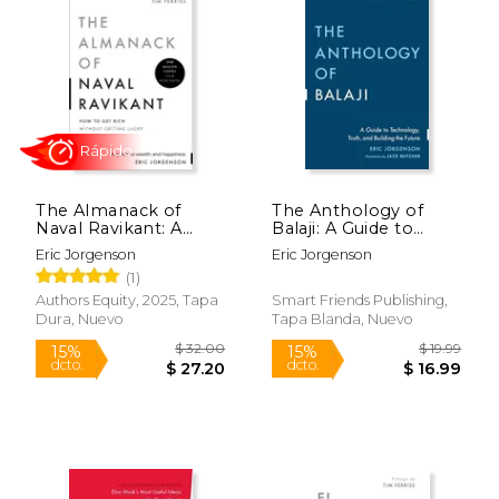
The Almanack of
The Anthology of
Naval Ravikant: A
Balaji: A Guide to
Guide to Wealth and
Technology, Truth,
Eric Jorgenson
Eric Jorgenson
Happiness (en Inglés)
and Building the
(1)
Rápido
Future (en Inglés)
Authors Equity, 2025, Tapa
Smart Friends Publishing,
Dura, Nuevo
Tapa Blanda, Nuevo
$ 32.00
$ 19