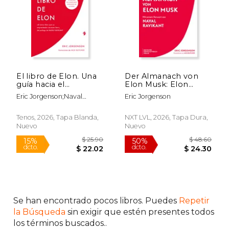
El libro de Elon. Una
Der Almanach von
$ 167.63
$ 47
guía hacia el
Elon Musk: Elon
6%
50%
dcto.
dcto.
propósito y el éxito
Musks visionre
$ 157.76
$ 23.
Eric Jorgenson;Naval
Eric Jorgenson
Denkweisen,
Ravikant;Jack
Prinzipien und
Butcher;Laura Solé Sala
Erfolgsstrategien in
Tenos, 2026, Tapa Blanda,
NXT LVL, 2026, Tapa Dura,
seinen eigenen
Nuevo
Nuevo
Worten - Der Grnder
von Tesla und SpaceX
ungeschminkt,
ehrlich und
unzensiert (en
Alemán)
Se han encontrado pocos libros. Puedes
Repetir
la Búsqueda
sin exigir que estén presentes todos
los términos buscados..