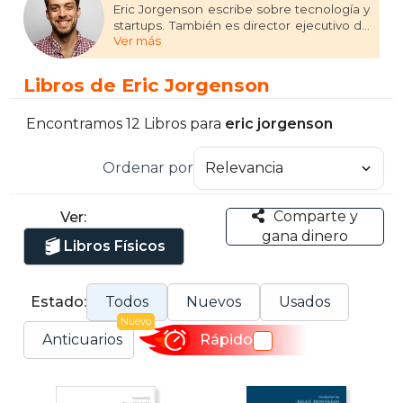
Eric Jorgenson escribe sobre tecnología y
startups. También es director ejecutivo de
Ver más
Scribe Media. Su blog ha educado y
entretenido a más de un millón de
lectores desde 2014. Es autor de The
Libros de Eric Jorgenson
Almanack of Naval Ravikant (con más de
un millón de ejemplares vendidos) y
presenta el podcast Smart Friends.
Encontramos 12 Libros para
eric jorgenson
También invierte en empresas
tecnológicas en fase inicial.
Ordenar por
Comparte y
Ver:
gana dinero
Libros Físicos
Estado:
Todos
Nuevos
Usados
Nuevo
Anticuarios
Rápido