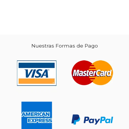
Nuestras Formas de Pago
$ 25.90
$ 48.
15%
50%
dcto.
dcto.
$ 22.02
$ 24.