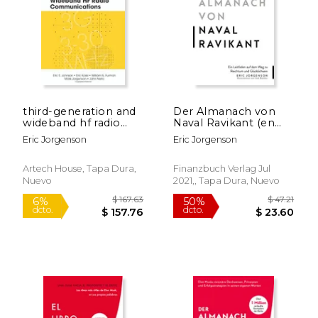
$ 34.99
$ 60.
15%
50%
dcto.
dcto.
$ 29.74
$ 30.
third-generation and
Der Almanach von
wideband hf radio
Naval Ravikant (en
communications
Alemán)
Eric Jorgenson
Eric Jorgenson
Artech House, Tapa Dura,
Finanzbuch Verlag Jul
Nuevo
2021,, Tapa Dura, Nuevo