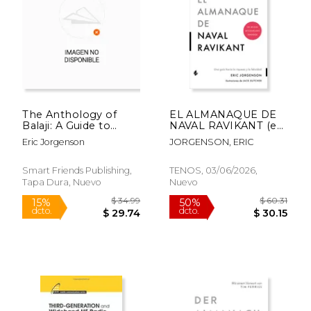
$ 31.99
$ 28.
15%
15%
dcto.
dcto.
$ 27.19
$ 24.
The Anthology of
EL ALMANAQUE DE
Balaji: A Guide to
NAVAL RAVIKANT (en
Technology, Truth,
Castellano)
Eric Jorgenson
JORGENSON, ERIC
and Building the
Future (en Inglés)
Smart Friends Publishing,
TENOS, 03/06/2026,
Tapa Dura, Nuevo
Nuevo