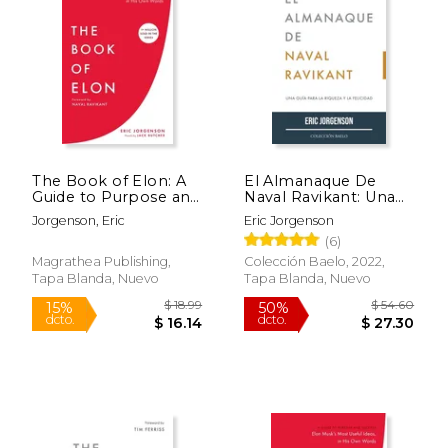
15%
15%
dcto.
dcto.
$ 27.20
$ 16.
The Book of Elon: A
El Almanaque De
Guide to Purpose and
Naval Ravikant: Una
Success (en Inglés)
Guía Para La Riqueza
Jorgenson, Eric
Eric Jorgenson
Y La Felicidad
(6)
Magrathea Publishing,
Colección Baelo, 2022,
Tapa Blanda, Nuevo
Tapa Blanda, Nuevo