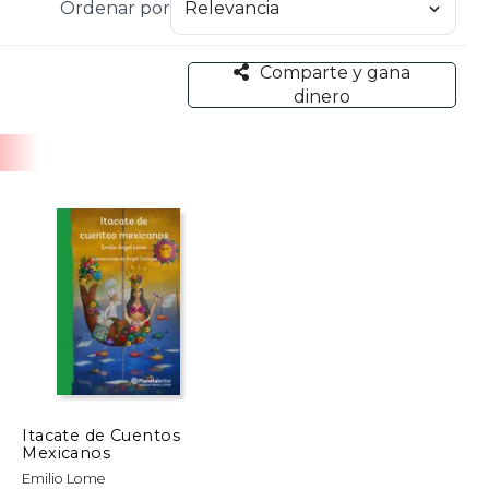
Ordenar por
even la imaginación en los jóvenes lectores.
Comparte y gana
dinero
Itacate de Cuentos
Mexicanos
Emilio Lome