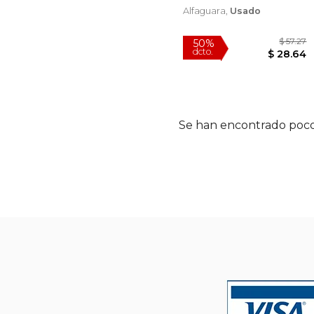
Alfaguara,
Usado
Se han encontrado poco
50%
dcto.
$ 