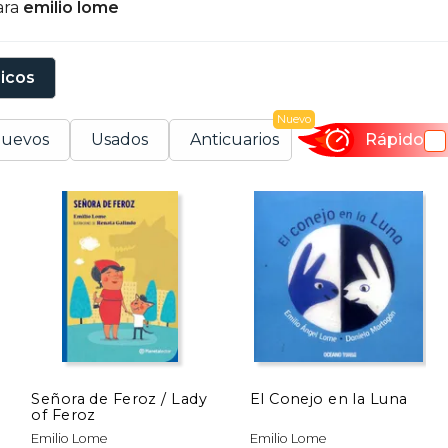
ara
emilio lome
bordar temas que rescatan la identidad mexicana y promu
sicos
Nuevo
uevos
Usados
Anticuarios
Rápido
Señora de Feroz / Lady
El Conejo en la Luna
of Feroz
Emilio Lome
Emilio Lome