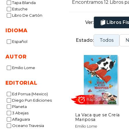
Encontramos 12 Libros p
Tapa Blanda
a
Estuche
Libro De Cartón
Ver:
Libros Fí
IDIOMA
Estado:
Todos
N
Español
AUTOR
Emilio Lome
EDITORIAL
Ed Porrua (Mexico)
Diego Pun Ediciones
Planeta
3 Abejas
La Vaca que se Creía
Mariposa
Alfaguara
Rápido
Oceano Travesia
Emilio Lome