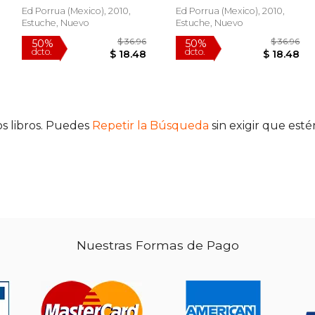
Ed Porrua (mexico), 2010,
Ed Porrua (mexico), 2010,
Estuche, Nuevo
Estuche, Nuevo
s libros. Puedes
Repetir la Búsqueda
sin exigir que est
$ 57.27
$ 36.96
50%
50%
dcto.
dcto.
28.64
$ 18.48
Nuestras Formas de Pago