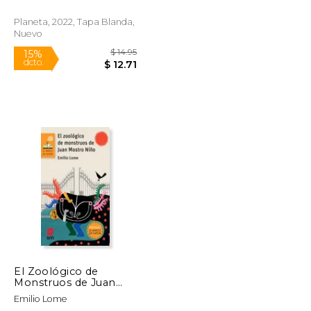
Planeta, 2022, Tapa Blanda,
Nuevo
$ 17.95
$ 14.95
15%
dcto.
$ 13.37
$ 12.71
El Zoológico de
Monstruos de Juan
Mostro Niño
Emilio Lome