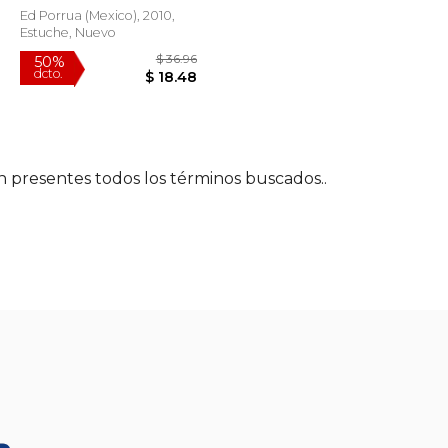
Ed Porrua (mexico), 2010,
Estuche, Nuevo
én presentes todos los términos buscados..
$ 36.96
$ 36.96
50%
dcto.
$ 18.48
$ 18.48