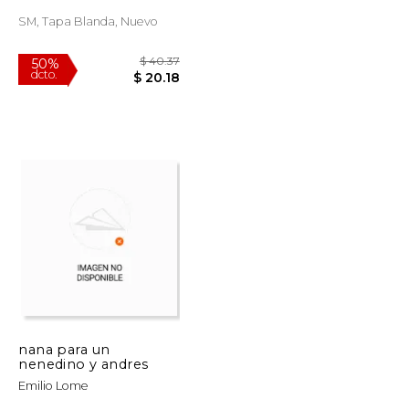
SM, Tapa Blanda, Nuevo
$ 44.93
$ 40.37
50%
dcto.
$ 22.47
$ 20.18
nana para un
nenedino y andres
Emilio Lome