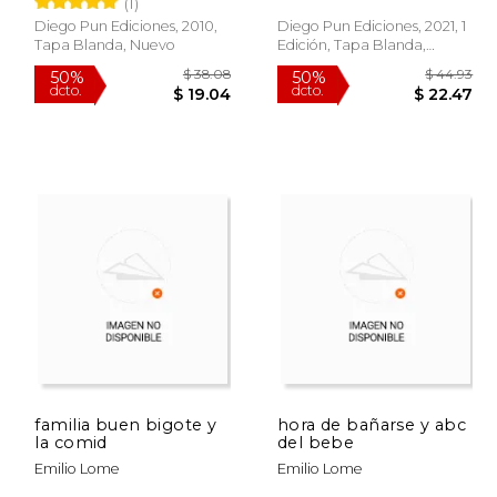
(1)
Diego Pun Ediciones, 2010,
Diego Pun Ediciones, 2021, 1
Tapa Blanda, Nuevo
Edición, Tapa Blanda,
Nuevo
$ 25.13
$ 38.08
50%
50%
dcto.
dcto.
12.57
$ 19.04
familia buen bigote y
hora de bañarse y abc
la comid
del bebe
Emilio Lome
Emilio Lome