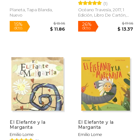
(1)
Planeta, Tapa Blanda,
Océano Travesía, 2017, 1
Nuevo
Edición, Libro De Cartón,
Nuevo
$ 13.95
$ 13.95
15%
26%
dcto.
dcto.
12.45
$ 11.86
El Elefante y la
El Elefante y la
Margarita
Margarita
Emilio Lome
Emilio Lome