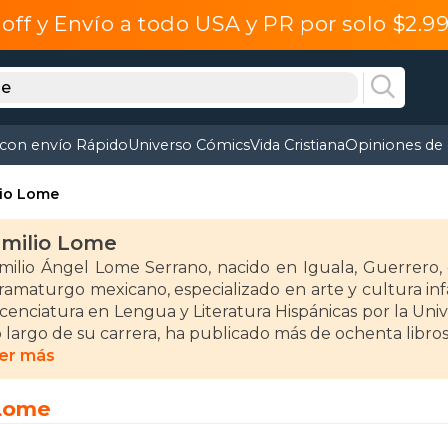
off y Envío a todo USA y PR por solo $2.
 con envío Rápido
Universo Cómics
Vida Cristiana
Opiniones de 
lio Lome
milio Lome
milio Ángel Lome Serrano, nacido en Iguala, Guerrero, 
ramaturgo mexicano, especializado en arte y cultura infa
icenciatura en Lengua y Literatura Hispánicas por la U
o largo de su carrera, ha publicado más de ochenta libros 
on prestigiosas editoriales de México, Iberoamérica y Est
er más
ntre sus obras más destacadas se encuentra "El zoológic
 Lome
ue le valió el Premio El Barco de Vapor en 2021. Ade
uento Infantil "Juan de la Cabada" por su contribución a l