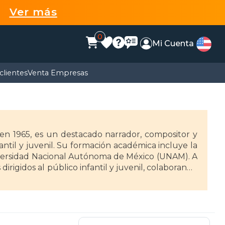
99
Ver más
0
Mi Cuenta
clientes
Venta Empresas
en 1965, es un destacado narrador, compositor y
ntil y juvenil. Su formación académica incluye la
niversidad Nacional Autónoma de México (UNAM). A
dirigidos al público infantil y juvenil, colaborando
ados Unidos.
o de los monstruos de Juan 'Mostro' niño" (2021),
más, en 2020, recibió el Premio Bellas Artes de
a literatura infantil. Su trabajo se caracteriza por