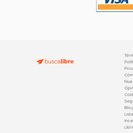
Tér
Polí
Priv
Cóm
Nue
Opin
Cost
Seg
Blo
List
Ince
Lib