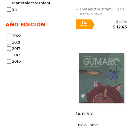
Planetalector Infantil
Planetalector Infantil, Tapa
Sm
Blanda, Nuevo
AÑO EDICIÓN
2022
2021
2017
11%
2013
dcto.
$ 
2010
Gumaro
Emilio Lome