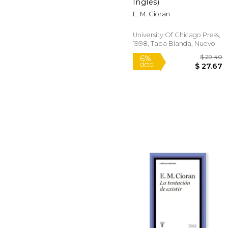
dcto.
$ 
Inglés)
E. M. Cioran
University Of Chicago Press,
1998, Tapa Blanda, Nuevo