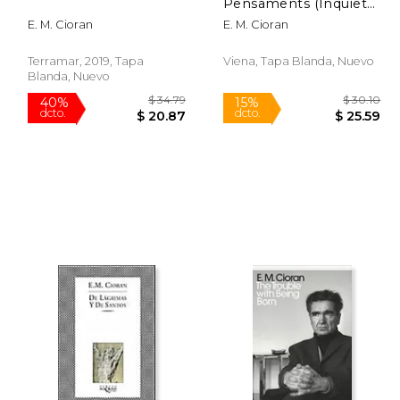
dcto.
dcto.
15.29
$ 31.87
Pensaments (Inquiets
de Viena)
E. M. Cioran
E. M. Cioran
Terramar, 2019, Tapa
Viena, Tapa Blanda, Nuevo
Blanda, Nuevo