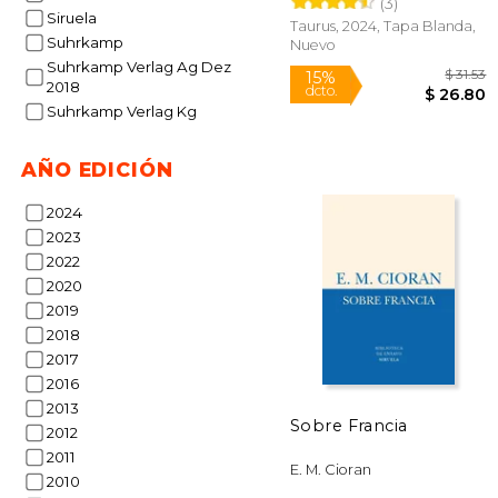
(3)
Siruela
Taurus, 2024, Tapa Blanda,
Suhrkamp
Nuevo
Suhrkamp Verlag Ag Dez
2018
Suhrkamp Verlag Kg
AÑO EDICIÓN
2024
2023
15%
2022
dcto.
$ 
2020
2019
2018
2017
2016
2013
Sobre Francia
2012
2011
E. M. Cioran
2010