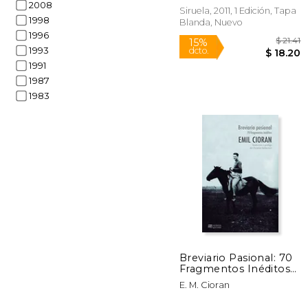
2008
Siruela, 2011, 1 Edición, Tapa
1998
Blanda, Nuevo
1996
1993
1991
1987
1983
15%
dcto.
$ 
Breviario Pasional: 70
Fragmentos Inéditos
(el Jardin de Epicuro)
E. M. Cioran