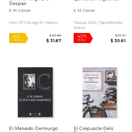
Despair
E. M. Cioran
E. M. Cioran
Univ Of Chicago Pr, Nuevo
Taurus, 2024, Tapa Blanda,
Nuevo
$ 17.99
$ 33.86
6%
40%
El Malvado Demiurgo
El Crepuscle Dels