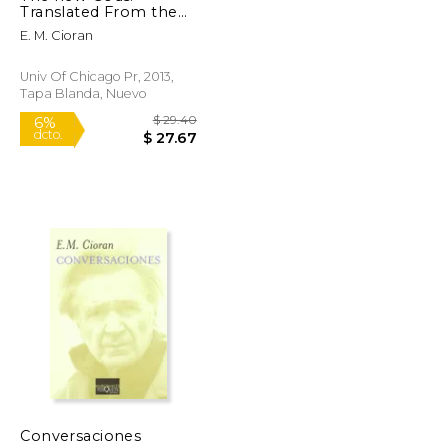
Translated From the
French by Richard
E. M. Cioran
Howard (en Inglés)
Univ Of Chicago Pr, 2013,
Tapa Blanda, Nuevo
$ 51.01
$ 29.40
6%
Conversaciones