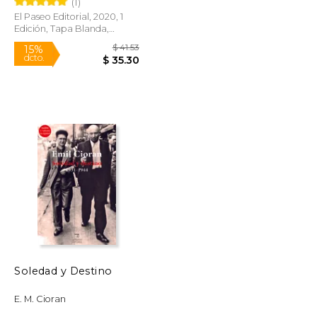
(1)
El Paseo Editorial, 2020, 1
Edición, Tapa Blanda,
Nuevo
$ 19.99
$ 41.53
15%
dcto.
$ 16.99
$ 35.30
Soledad y Destino
E. M. Cioran