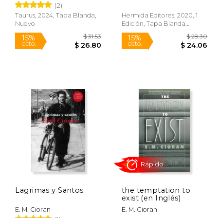
(2)
Taurus, 2024, Tapa Blanda,
Hermida Editores, 2020, 1
Nuevo
Edición, Tapa Blanda,
Nuevo
$ 16.99
$ 31.53
15%
15%
dcto.
dcto.
13.66
$ 26.80
Lagrimas y Santos
the temptation to
exist (en Inglés)
E. M. Cioran
E. M. Cioran