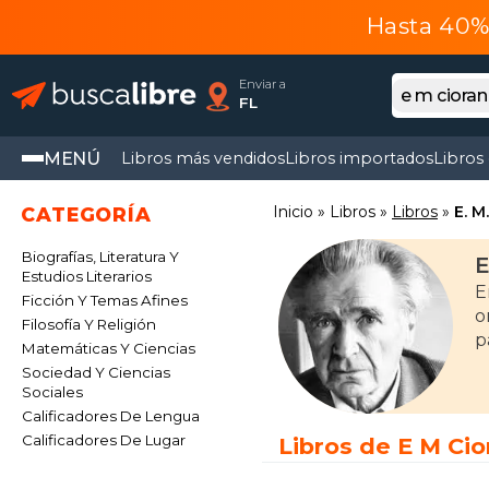
Hasta 40% 
Enviar a
FL
MENÚ
Libros más vendidos
Libros importados
Libros
Inicio
Libros
Libros
E. M
CATEGORÍA
Biografías, Literatura Y
E
Estudios Literarios
E
Ficción Y Temas Afines
o
Filosofía Y Religión
p
Matemáticas Y Ciencias
Sociedad Y Ciencias
Sociales
Calificadores De Lengua
Calificadores De Lugar
Libros de E M Cio