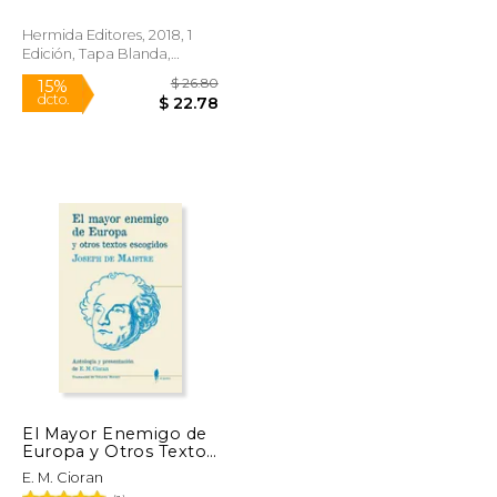
Hermida Editores, 2018, 1
Edición, Tapa Blanda,
Nuevo
$ 28.30
$ 26.80
15%
dcto.
$ 24.06
$ 22.78
El Mayor Enemigo de
Europa y Otros Textos
Escogidos
E. M. Cioran