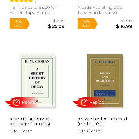
(1)
Hermida Editores, 2017, 1
Arcade Publishing, 2013,
Rápido
Edición, Tapa Blanda,
Tapa Blanda, Nuevo
Nuevo
$ 31.53
$ 29.51
15%
15%
dcto.
dcto.
26.80
$ 25.09
a short history of
drawn and quartered
decay (en Inglés)
(en Inglés)
E. M. Cioran
E. M. Cioran