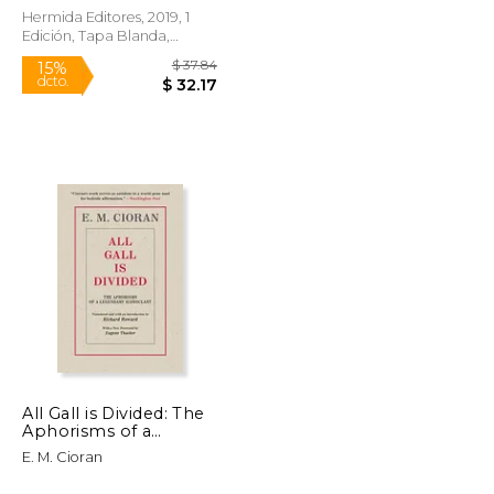
Hermida Editores, 2019, 1
Edición, Tapa Blanda,
Nuevo
$ 19.99
$ 37.84
15%
dcto.
$ 16.99
$ 32.17
All Gall is Divided: The
Aphorisms of a
Legendary Iconoclast
E. M. Cioran
(en Inglés)