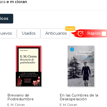
para
e m cioran
sicos
Nuevo
uevos
Usados
Anticuarios
Rápido
Breviario de
En las Cumbres de la
Podredumbre
Desesperación
E. M. Cioran
E. M. Cioran