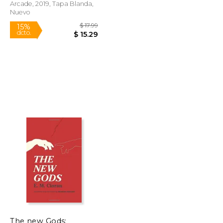
Arcade, 2019, Tapa Blanda,
Nuevo
$ 51.01
$ 17.99
15%
dcto.
$ 30.61
$ 15.29
The new Gods: