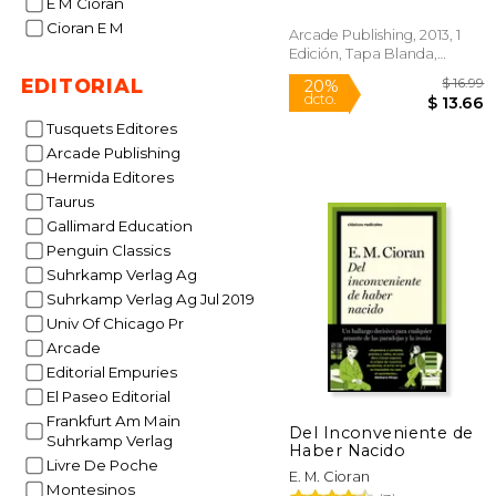
E M Cioran
Cioran E M
Arcade Publishing, 2013, 1
Edición, Tapa Blanda,
Nuevo
EDITORIAL
Tusquets Editores
Arcade Publishing
Hermida Editores
Taurus
20%
dcto.
$ 
Gallimard Education
Penguin Classics
Suhrkamp Verlag Ag
Suhrkamp Verlag Ag Jul 2019
Univ Of Chicago Pr
Arcade
Editorial Empuries
El Paseo Editorial
Frankfurt Am Main
Del Inconveniente de
Suhrkamp Verlag
Haber Nacido
Livre De Poche
E. M. Cioran
Montesinos