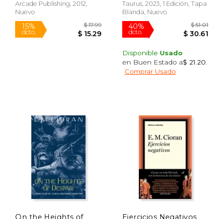
Arcade Publishing, 2012,
Taurus, 2023, 1 Edición, Tapa
Nuevo
Blanda, Nuevo
Disponible
Usado
en Buen Estado a
$ 21.20
.
Comprar Usado
 25.44
$ 17.99
15%
40%
dcto.
dcto.
21.63
$ 15.29
On the Heights of
Ejercicios Negativos