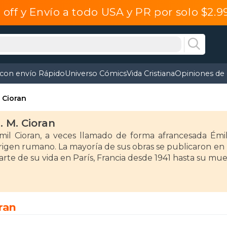
off y Envío a todo USA y PR por solo $2.
 con envío Rápido
Universo Cómics
Vida Cristiana
Opiniones de 
. Cioran
. M. Cioran
mil Cioran, a veces llamado de forma afrancesada Émile
rigen rumano. La mayoría de sus obras se publicaron en 
arte de su vida en París, Francia desde 1941 hasta su mue
ran