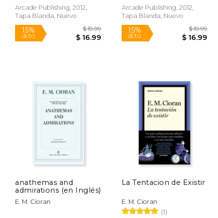
Arcade Publishing, 2012,
Arcade Publishing, 2012,
Tapa Blanda, Nuevo
Tapa Blanda, Nuevo
Rápido
Rápido
$ 21.41
$ 19.99
15%
15%
dcto.
dcto.
18.20
$ 16.99
anathemas and
La Tentacion de Existir
admirations (en Inglés)
E. M. Cioran
E. M. Cioran
(1)