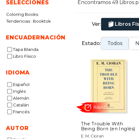
SELECCIONES
Encontramos 49 Libros 
Coloring Books
Tendencias : Booktok
Ver:
Libros Fí
ENCUADERNACIÓN
Estado:
Todos
N
Tapa Blanda
Libro Físico
IDIOMA
Español
Inglés
Alemán
Catalán
Francés
The Trouble With
AUTOR
Being Born (en Inglés)
Rápido
E. M. Cioran