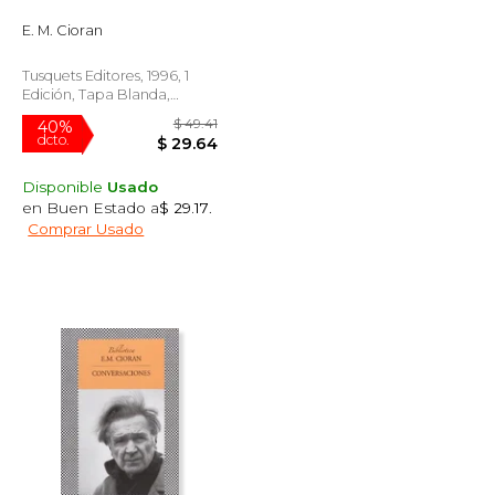
dcto.
$ 30.61
$ 27.67
E. M. Cioran
Tusquets Editores, 1996, 1
Edición, Tapa Blanda,
Nuevo
Disponible
Usado
en Buen Estado a
$ 29.17
.
Comprar Usado