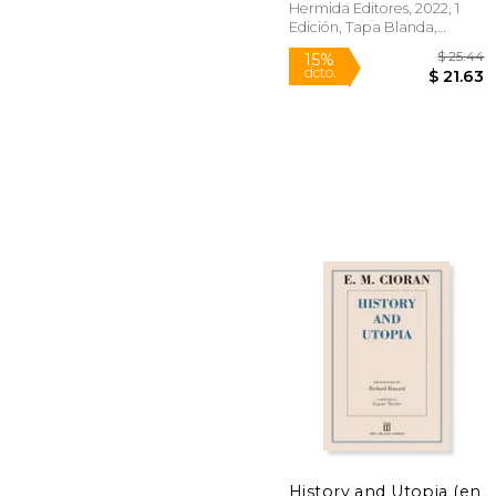
Hermida Editores, 2022, 1
Edición, Tapa Blanda,
Nuevo
$
15%
dcto.
$ 
History and Utopia (en