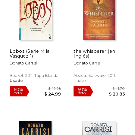
$ 30.62
$ 58.
50%
50%
dcto.
dcto.
$ 15.31
$ 29.
Lobos (Serie Mila
the whisperer (en
Vasquez 1)
Inglés)
Donato Carrisi
Donato Carrisi
Booket, 2011, Tapa Blanda,
Abacus Software, 2011,
Usado
Nuevo