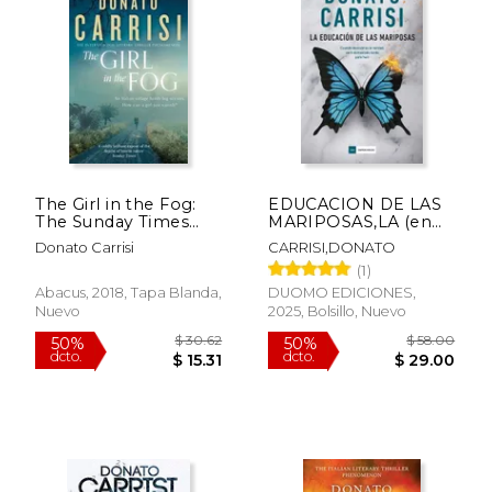
The Girl in the Fog:
EDUCACION DE LAS
The Sunday Times
MARIPOSAS,LA (en
Crime Book of the
Castellano)
Donato Carrisi
CARRISI,DONATO
Month (en Inglés)
(1)
Abacus, 2018, Tapa Blanda,
DUOMO EDICIONES,
Nuevo
2025, Bolsillo, Nuevo