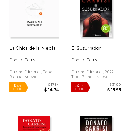
$ 24.95
$ 17
15%
15%
dcto.
dcto.
$ 21.21
$ 14.
La Chica de la Niebla
El Susurrador
Donato Carrisi
Donato Carrisi
Duomo Ediciones, Tapa
Duomo Ediciones, 2022,
Blanda, Nuevo
Tapa Blanda, Nuevo