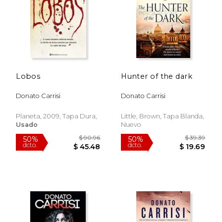
$ 49.98
$ 41.
50%
50%
dcto.
dcto.
$ 24.99
$ 20.
Lobos
Hunter of the dark
Donato Carrisi
Donato Carrisi
Planeta, 2009, Tapa Dura,
Little, Brown, Tapa Blanda,
Usado
Nuevo