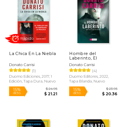
En 2017 dirigió la película La chica en la
niebla, basada en su propia novela.
La Chica En La Niebla
Hombre del
Laberinto, El
Donato Carrisi
Donato Carrisi
(1)
(4)
Rápido
Duomo Ediciones, 2017, 1
Duomo Editores, 2022,
Edición, Tapa Dura, Nuevo
Tapa Blanda, Nuevo
$ 24.95
$ 23.