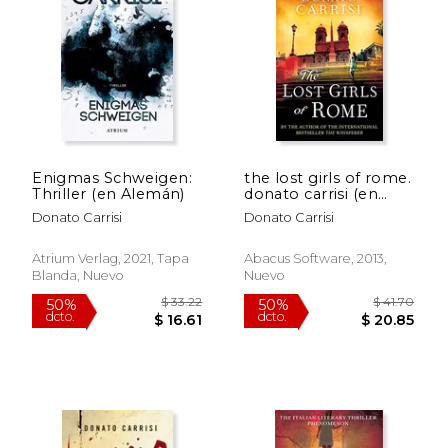
$ 25.19
$ 53.
15%
50%
dcto.
dcto.
$ 21.41
$ 26.
Enigmas Schweigen:
the lost girls of rome.
Thriller (en Alemán)
donato carrisi (en
Inglés)
Donato Carrisi
Donato Carrisi
Atrium Verlag, 2021, Tapa
Abacus Software, 2013,
Blanda, Nuevo
Nuevo