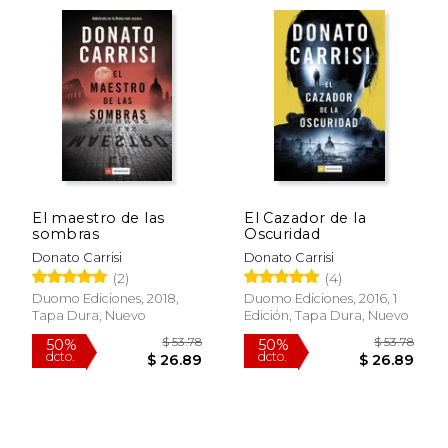
$ 26.80
$ 53.
15%
50%
El maestro de las
El Cazador de la
dcto.
dcto.
$ 22.78
$ 26.
sombras
Oscuridad
Donato Carrisi
Donato Carrisi
(2)
(4)
Duomo Ediciones, 2018,
Duomo Ediciones, 2016, 1
Tapa Dura, Nuevo
Edición, Tapa Dura, Nuevo