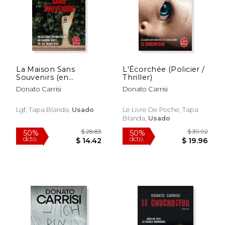
La Maison Sans
L'Écorchée (Policier /
Souvenirs (en
Thriller)
Francés)
Donato Carrisi
Donato Carrisi
$ 90.96
$ 39.
50%
50%
Lgf, Tapa Blanda,
Usado
Le Livre De Poche, Tapa
dcto.
dcto.
$ 45.48
$ 19.
Blanda,
Usado