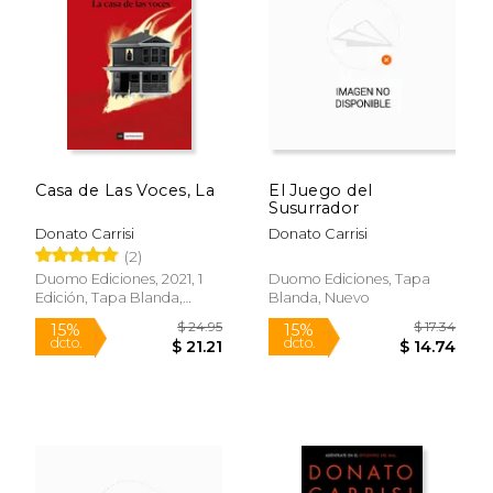
$ 15.95
$ 20.
15%
15%
dcto.
dcto.
$ 13.56
$ 17.
Casa de Las Voces, La
El Juego del
Susurrador
Donato Carrisi
Donato Carrisi
(2)
Duomo Ediciones, 2021, 1
Duomo Ediciones, Tapa
Edición, Tapa Blanda,
Blanda, Nuevo
Nuevo