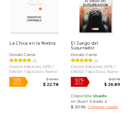
La Chica en la Niebla
El Juego del
$ 31.90
$ 26.
Susurrador
50%
15%
dcto.
dcto.
$ 15.95
$ 22.
Donato Carrisi
Donato Carrisi
(1)
(1)
Duomo Ediciones, 2019, 1
Duomo Ediciones, 2019, 1
Edición, Tapa Dura, Nuevo
Edición, Tapa Dura, Nuevo
Disponible
Usado
en Buen Estado a
$ 20.56
.
Comprar Usado