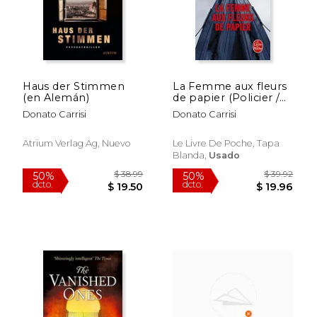
Haus der Stimmen
La Femme aux fleurs
(en Alemán)
de papier (Policier /
Thriller)
Donato Carrisi
Donato Carrisi
Atrium Verlag Ag, Nuevo
Le Livre De Poche, Tapa
Blanda,
Usado
$ 28.83
$ 39.
50%
50%
dcto.
dcto.
$ 14.42
$ 19.