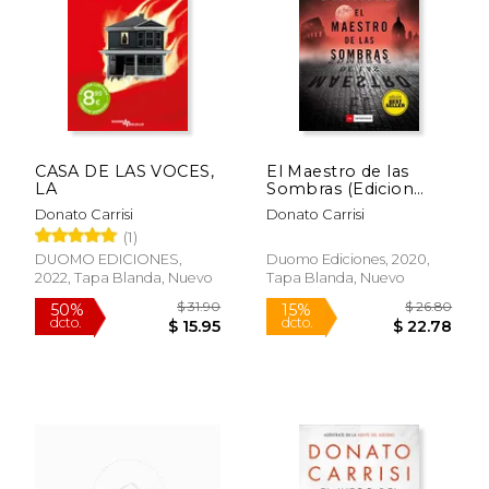
$ 17.34
$ 31.
15%
50%
dcto.
dcto.
$ 14.74
$ 15.
CASA DE LAS VOCES,
El Maestro de las
LA
Sombras (Edicion
Bestseller)
Donato Carrisi
Donato Carrisi
(1)
DUOMO EDICIONES,
Duomo Ediciones, 2020,
2022, Tapa Blanda, Nuevo
Tapa Blanda, Nuevo