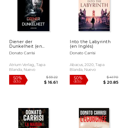
Diener der
Into the Labyrinth
Dunkelheit (en
(en Inglés)
$ 41.70
$ 33.
50%
50%
Alemán)
dcto.
dcto.
Donato Carrisi
Donato Carrisi
$ 20.85
$ 16.
Atrium Verlag,, Tapa
Abacus, 2020, Tapa
Blanda, Nuevo
Blanda, Nuevo