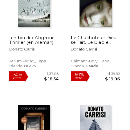
Ich bin der Abgrund:
Le Chuchoteur: Dieu
Thriller (en Alemán)
se Tait. Le Diable
Murmure
Donato Carrisi
Donato Carrisi
Atrium Verlag,, Tapa
Calmann-Levy,, Tapa
Blanda, Nuevo
Blanda,
Usado
$ 33.22
$ 41.
50%
50%
dcto.
dcto.
$ 16.61
$ 20.