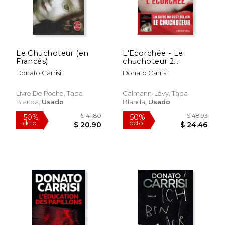
Le Chuchoteur (en
L'Ecorchée - Le
Francés)
chuchoteur 2
(Suspense Crime)
Donato Carrisi
Donato Carrisi
Livre De Poche, Tapa
Calmann-Lévy, Tapa
Blanda,
Usado
Blanda,
Usado
$ 38.99
$ 39.
50%
50%
dcto.
dcto.
$ 19.50
$ 19.