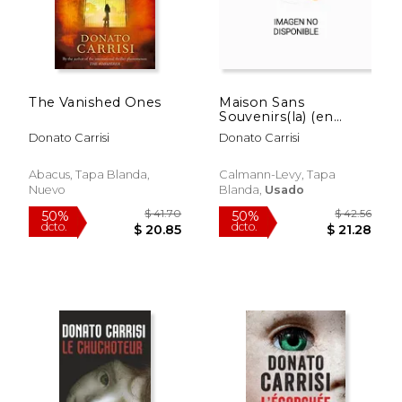
The Vanished Ones
Maison Sans
Souvenirs(la) (en
Francés)
Donato Carrisi
Donato Carrisi
Abacus, Tapa Blanda,
Calmann-Levy, Tapa
Nuevo
Blanda,
Usado
$ 37.08
$ 39.
50%
50%
dcto.
dcto.
$ 18.54
$ 19.