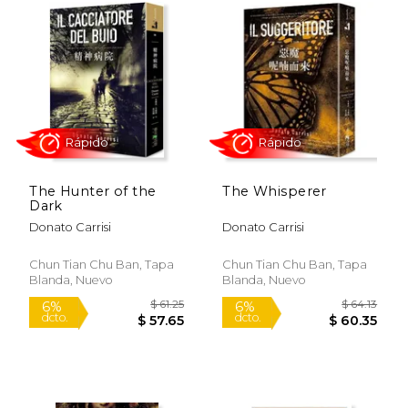
The Hunter of the
The Whisperer
Dark
Donato Carrisi
Donato Carrisi
Chun Tian Chu Ban, Tapa
Chun Tian Chu Ban, Tapa
Blanda, Nuevo
Blanda, Nuevo
$ 53.78
$ 53.
50%
50%
dcto.
dcto.
$ 26.89
$ 26.