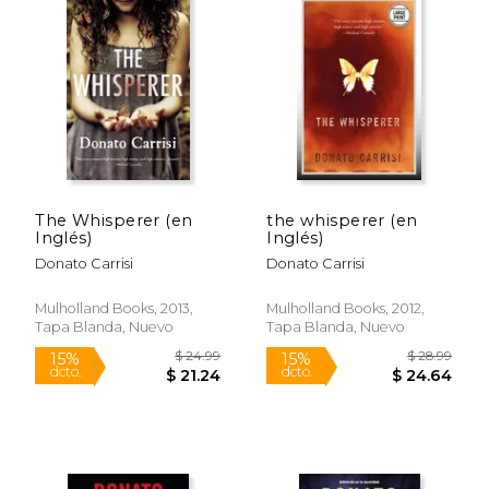
Rápido
Rápido
The Whisperer (en
the whisperer (en
Inglés)
Inglés)
Donato Carrisi
Donato Carrisi
Mulholland Books, 2013,
Mulholland Books, 2012,
Tapa Blanda, Nuevo
Tapa Blanda, Nuevo
$ 61.25
$ 64.
6%
6%
dcto.
dcto.
$ 57.65
$ 60.