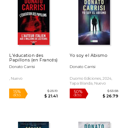
L'éducation des
Yo soy el Abismo
Papillons (en Francés)
Donato Carrisi
Donato Carrisi
, Nuevo
Duomo Ediciones, 2024,
Tapa Blanda, Nuevo
$ 24.99
$ 28.
15%
15%
dcto.
dcto.
$ 21.24
$ 24.