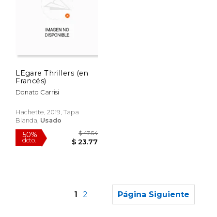
$ 45.10
$ 52.
50%
50%
dcto.
dcto.
$ 22.55
$ 26.
LEgare Thrillers (en
Francés)
Donato Carrisi
Hachette, 2019, Tapa
Blanda,
Usado
1
2
Página Siguiente