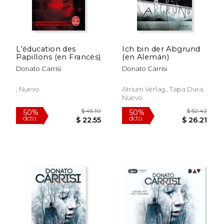
L'éducation des
Ich bin der Abgrund
Papillons (en Francés)
(en Alemán)
Donato Carrisi
Donato Carrisi
, Nuevo
Atrium Verlag,, Tapa Dura,
Nuevo
$ 41.70
$ 42.
50%
50%
dcto.
dcto.
$ 20.85
$ 21.