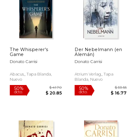
$ 33.22
$ 41.
50%
50%
dcto.
dcto.
$ 16.61
$ 20.
The Whisperer's
Der Nebelmann (en
Game
Alemán)
Donato Carrisi
Donato Carrisi
Abacus,, Tapa Blanda,
Atrium Verlag,, Tapa
Nuevo
Blanda, Nuevo