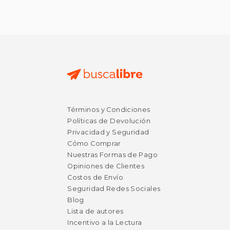
$ 57.17
$ 62.
Términos y Condiciones
50%
50%
dcto.
dcto.
$ 28.59
$ 31.
Políticas de Devolución
Privacidad y Seguridad
Cómo Comprar
Nuestras Formas de Pago
Opiniones de Clientes
Costos de Envío
Seguridad Redes Sociales
Blog
Lista de autores
Incentivo a la Lectura