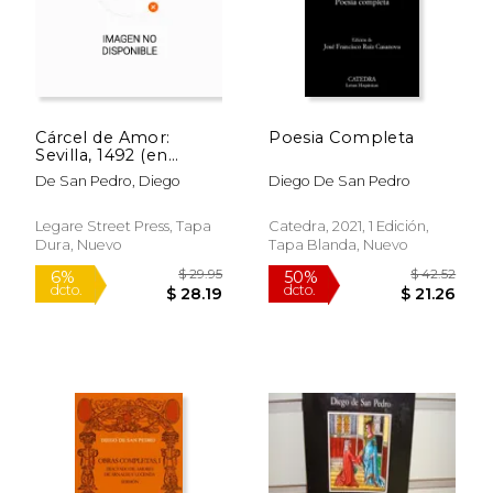
Cárcel de Amor:
Poesia Completa
Sevilla, 1492 (en
Inglés)
De San Pedro, Diego
Diego De San Pedro
Legare Street Press, Tapa
Catedra, 2021, 1 Edición,
Dura, Nuevo
Tapa Blanda, Nuevo
$ 23.41
$ 29.
50%
6%
dcto.
dcto.
$ 11.70
$ 28.