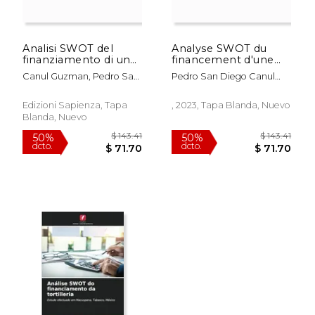
Analisi SWOT del
Analyse SWOT du
$ 143.41
$ 71
finanziamento di una
financement d'une
50%
50%
dcto.
dcto.
fabbrica di tortilla (en
usine de tortillas (en
$ 71.70
$ 35.
Canul Guzman, Pedro San
Pedro San Diego Canul
Italiano)
Francés)
Diego
Guzman
Edizioni Sapienza, Tapa
, 2023, Tapa Blanda, Nuevo
Blanda, Nuevo