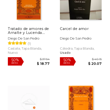
Tratado de amores de
Carcel de amor
Arnalte y Lucenda.
Obras completas vol.,
Diego De San Pedro
Diego De San Pedro
1 (Clasicos Castalia)
(1)
Castalia, Tapa Blanda,
Cátedra, Tapa Blanda,
Nuevo
Usado
$ 29.95
$ 42.
6%
50%
dcto.
dcto.
$ 28.19
$ 21.