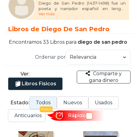
Diego de San Pedro (1437-1498) fue un
poeta y narrador español en lengua
Ver más
castellana del Prerrenacimiento, autor de
la novela sentimental Cárcel de amor
(1492), una de las más leídas en la Europa
Libros de Diego De San Pedro
de su tiempo: ya en vida fue reimpresa y
traducida al francés, alemán, inglés, italiano
y flamenco, a fines del siglo XV y a lo largo
Encontramos 33 Libros para
diego de san pedro
de todo el siglo XVI, entre otras obras
suyas.
Ordenar por
Comparte y
Ver:
gana dinero
Libros Físicos
Estado:
Todos
Nuevos
Usados
Nuevo
Anticuarios
Rápido