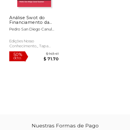
Análise Swot do
Financiamento da
Tortilleria: Estudo
Pedro San Diego Canul
Efectuado em
Guzman
$ 143.41
$ 143.
Macuspana, Tabasco,
50%
50%
dcto.
dcto.
México (en
$ 71.70
$ 71.
Edições Nosso
Portugués)
Conhecimento,, Tapa
Blanda, Nuevo
Nuestras Formas de Pago