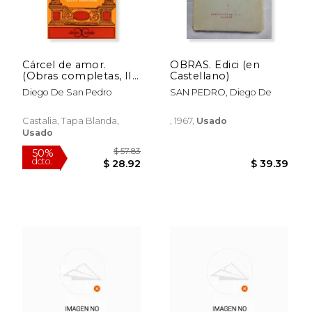
Cárcel de amor.
OBRAS. Edici (en
(Obras completas, II):
Castellano)
Carcel De Amor Vol 2
Diego De San Pedro
SAN PEDRO, Diego De
(CLASICOS CASTALIA.
C/C.)
Castalia, Tapa Blanda,
, 1967,
Usado
Usado