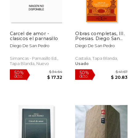
Carcel de amor -
Obras completas, III.
clasicos el parnasillo
Poesias. Diego San
Pedro (Clasicos
Diego De San Pedro
Diego De San Pedro
Castalia) (Spanish
Edition)
Simancas - Parnasillo Ed.,
Castalia, Tapa Blanda,
Tapa Blanda, Nuevo
Usado
$ 37.54
$ 40.
50%
50%
dcto.
dcto.
$ 18.77
$ 20.