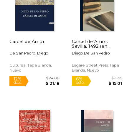
Cárcel de Amor
Cárcel de Amor:
Sevilla, 1492 (en
Inglés)
De San Pedro, Diego
Diego De San Pedro
$ 8.70
$ 8.
12%
12%
dcto.
dcto.
$ 7.68
$ 7.
Culturea, Tapa Blanda,
Legare Street Press, Tapa
Nuevo
Blanda, Nuevo