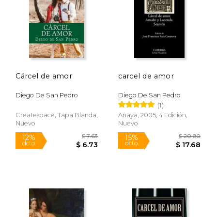
$ 8.20
$ 11
12%
6%
dcto.
dcto.
$ 7.24
$ 11.
Cárcel de amor
carcel de amor
Diego De San Pedro
Diego De San Pedro
(1)
Createspace, Tapa Blanda,
Anaya, 2005, 4 Edición,
Nuevo
Nuevo