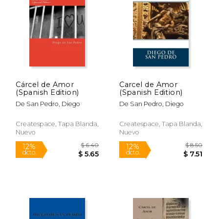
$ 7.08
$ 5.
12%
12%
dcto.
dcto.
$ 6.25
$ 4.
Cárcel de Amor
Carcel de Amor
(Spanish Edition)
(Spanish Edition)
De San Pedro, Diego
De San Pedro, Diego
Createspace, Tapa Blanda,
Createspace, Tapa Blanda,
Nuevo
Nuevo