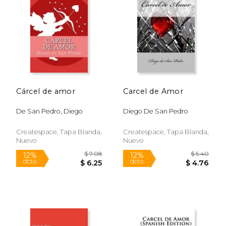
12%
12%
dcto.
dcto.
$ 6.52
$ 6.
Cárcel de amor
Carcel de Amor
De San Pedro, Diego
Diego De San Pedro
Createspace, Tapa Blanda,
Createspace, Tapa Blanda,
Nuevo
Nuevo