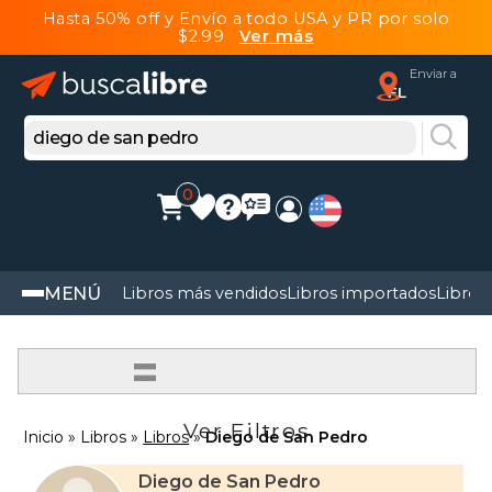
Hasta 50% off y Envío a todo USA y PR por solo
$2.99
Ver más
Enviar a
FL
0
MENÚ
Libros más vendidos
Libros importados
Libros
=
Ver Filtros
Inicio
Libros
Libros
Diego de San Pedro
Diego de San Pedro