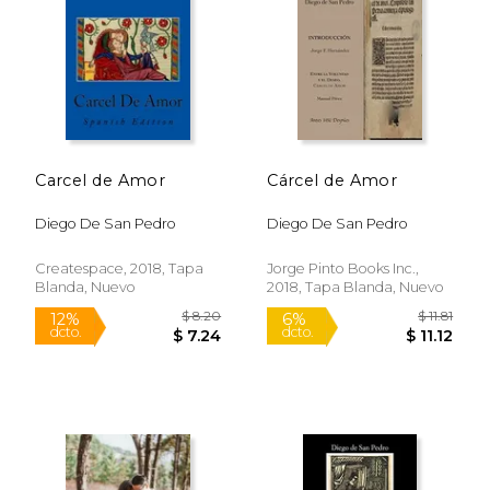
$ 6.40
$ 8.
12%
12%
dcto.
dcto.
$ 5.65
$ 7.
Carcel de Amor
Cárcel de Amor
Diego De San Pedro
Diego De San Pedro
Createspace, 2018, Tapa
Jorge Pinto Books Inc.,
Blanda, Nuevo
2018, Tapa Blanda, Nuevo