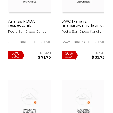
$ 33.48
$ 39.
50%
50%
dcto.
dcto.
$ 16.74
$ 19.
Analisis FODA
SWOT-analiz
respecto al
finansirowaniq fabriki
financiamiento de
po proizwodstwu
Pedro San Diego Canul
Pedro San-Diego Kanul
tortillerías
tortil'i (en Ruso)
Guzman
Gusman
, 2019, Tapa Blanda, Nuevo
, 2023, Tapa Blanda, Nuevo