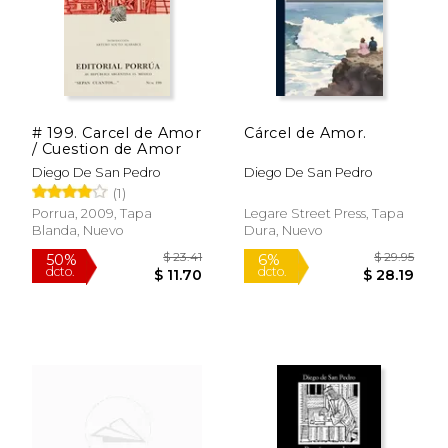
# 199. Carcel de Amor
Cárcel de Amor.
/ Cuestion de Amor
Diego De San Pedro
Diego De San Pedro
(1)
Porrua, 2009, Tapa
Legare Street Press, Tapa
Blanda, Nuevo
Dura, Nuevo
$ 24.00
$ 15
12%
6%
dcto.
dcto.
$ 21.18
$ 15.