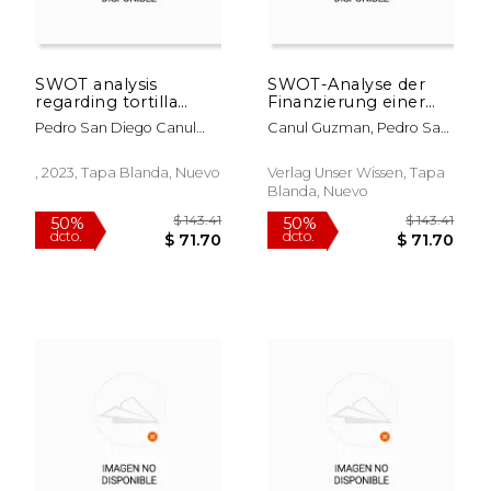
$ 57.83
50%
dcto.
$ 28.92
$ 39.
SWOT analysis
SWOT-Analyse der
regarding tortilla
Finanzierung einer
financing (en Inglés)
Tortilla-Fabrik (en
Pedro San Diego Canul
Canul Guzman, Pedro San
Alemán)
Guzman
Diego
, 2023, Tapa Blanda, Nuevo
Verlag Unser Wissen, Tapa
Blanda, Nuevo