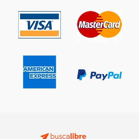
$ 143.41
$ 143.
50%
50%
dcto.
dcto.
$ 71.70
$ 71.