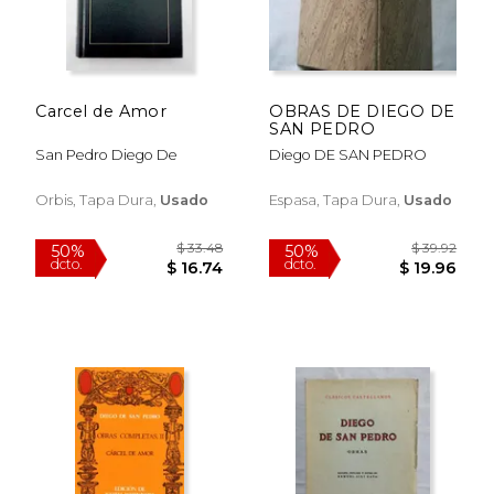
Carcel de Amor
OBRAS DE DIEGO DE
SAN PEDRO
San Pedro Diego De
Diego DE SAN PEDRO
Orbis, Tapa Dura,
Usado
Espasa, Tapa Dura,
Usado
$ 34.64
$ 41.
50%
50%
dcto.
dcto.
$ 17.32
$ 20.