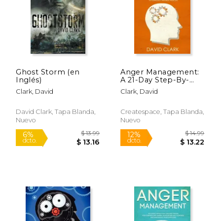
Ghost Storm (en
Anger Management:
Inglés)
A 21-Day Step-By-
$ 14.00
$ 13
12%
12%
Step Guide to Master
dcto.
dcto.
Clark, David
Clark, David
$ 12.35
$ 12.
Your Emotions,
Identify & Control
Anger to Completely
David Clark, Tapa Blanda,
Createspace, Tapa Blanda,
Take Back Your Life
Nuevo
Nuevo
(en Inglés)