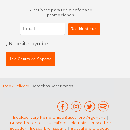
Suscríbete para recibir ofertas y
promociones
¿Necesitas ayuda?
$ 16.99
$ 16
12%
12%
dcto.
dcto.
$ 14.99
$ 14.
Ir a Centro de Soporte
BookDelivery
. Derechos Reservados.
Bookdelivery Reino Unido
Buscalibre Argentina
|
Buscalibre Chile
|
Buscalibre Colombia
|
Buscalibre
Ecuador
|
Buscalibre España
|
Buscalibre Uruguay
|