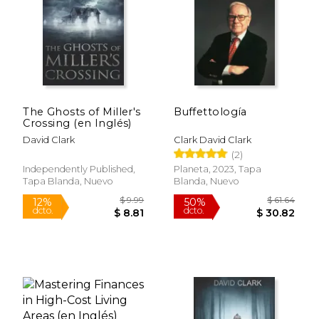
$ 9.95
$ 28.
15%
15%
dcto.
dcto.
$ 8.46
$ 24.
The Ghosts of Miller's
Buffettología
Crossing (en Inglés)
David Clark
Clark David Clark
(2)
Independently Published,
Planeta, 2023, Tapa
Tapa Blanda, Nuevo
Blanda, Nuevo