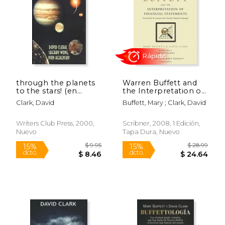
$ 49.88
$ 14
50%
15%
dcto.
dcto.
$ 24.94
$ 12.
through the planets
Warren Buffett and
to the stars! (en
the Interpretation of
Inglés)
Financial Statements:
Clark, David
Buffett, Mary ; Clark, David
The Search for the
Company With a
Durable Competitive
Writers Club Press, 2000,
Scribner, 2008, 1 Edición,
Advantage (en Inglés)
Nuevo
Tapa Dura, Nuevo
Rápido