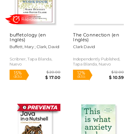
buffetology (en
The Connection (en
Inglés)
Inglés)
Buffett, Mary ; Clark, David
Clark David
Scribner, Tapa Blanda,
Independently Published,
Nuevo
Tapa Blanda, Nuevo
$ 9.99
$ 6.
6%
12%
dcto.
dcto.
$ 9.40
$ 6.