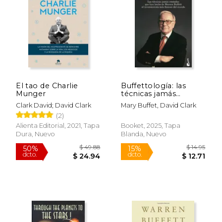
$ 6.99
$ 6.
12%
6%
dcto.
dcto.
$ 6.16
$ 6.
El tao de Charlie
Buffettología: las
Munger
técnicas jamás
contadas que han
Clark David; David Clark
Mary Buffet, David Clark
hecho de Warren
(2)
Buffett el
inversionista más
Alienta Editorial, 2021, Tapa
Booket, 2025, Tapa
famoso del mundo
Dura, Nuevo
Blanda, Nuevo