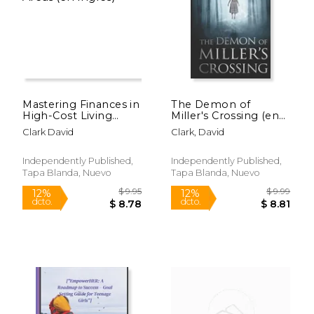
Mastering Finances in
The Demon of
$ 9.99
$ 61.
High-Cost Living
Miller's Crossing (en
12%
50%
dcto.
dcto.
Areas (en Inglés)
Inglés)
$ 8.81
$ 30.
Clark David
Clark, David
Independently Published,
Independently Published,
Tapa Blanda, Nuevo
Tapa Blanda, Nuevo