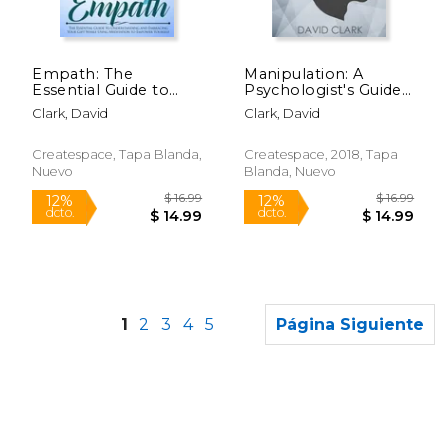
$ 16.99
$ 9.
12%
12%
dcto.
dcto.
$ 14.99
$ 8.
Empath: The
Manipulation: A
Essential Guide to
Psychologist's Guide
Understanding and
to Highly Effective
Clark, David
Clark, David
Embracing Your Gift
Manipulation
While Using
Techniques -
Meditation to
Influence People
Createspace, Tapa Blanda,
Createspace, 2018, Tapa
Empower Yourself
With Persuasion,
Nuevo
Blanda, Nuevo
(en Inglés)
Mind Control, and nlp
(Manipulation,
Persuasion &
Influence) (Volume 3)
(en Inglés)
1
2
3
4
5
Página Siguiente