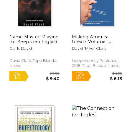
Rápido
Game Master: Playing
Making America
for Keeps (en Inglés)
Great? Volume 1:
Poetry Inspired by
Clark, David
David "Mike" Clark
the Fake Truths of
Donald Trump (en
Inglés)
David Clark, Tapa Blanda,
Independently Published,
Nuevo
2018, Tapa Blanda, Nuevo
$ 20.99
$ 9.
15%
6%
dcto.
dcto.
$ 17.84
$ 9.