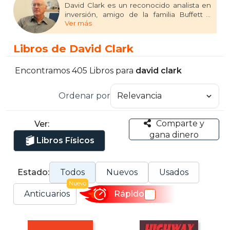
David Clark es un reconocido analista en
inversión, amigo de la familia Buffett y
Ver más
socio gerente de un importante grupo de
inversiones de Omaha, Nebraska. Desde
hace más de veinte años es considerado
Libros de David Clark
una referencia en el estudio de Buffet y sus
exitosos métodos. Es autor de más de
siete libros sobre inversión, entre los que
Encontramos 405 Libros para
david clark
destacan El tao de Warren Buffet.
Ordenar por
Comparte y
Ver:
gana dinero
Libros Físicos
Estado:
Todos
Nuevos
Usados
Nuevo
Anticuarios
Rápido