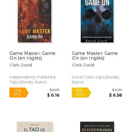
15%
12%
dcto.
dcto.
$ 25.50
$ 6.
Game Master: Game
Game Master: Game
On (en Inglés)
On (en Inglés)
Clark, David
Clark, David
Independently Published,
David Clark, Tapa Blanda,
Tapa Blanda, Nuevo
Nuevo