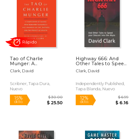
Tao of Charlie
Highway 666: And
Munger: A
Other Tales to Speed
Compilation of
Your Descent Into
Clark, David
Clark, David
Quotes from
the Abyss (en Inglés)
Rápido
Berkshire Hathaway’s
Vice Chairman on
Scribner, Tapa Dura,
Independently Published,
Life, Business, and the
Nuevo
Tapa Blanda, Nuevo
Pursuit of Wealth
With Commentary by
David Clark (en
Inglés)
$ 30.00
$ 6.