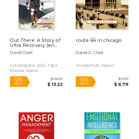
Out There: A Story of
route 66 in chicago
Ultra Recovery (en
Inglés)
David Clark
David G. Clark
Createspace, 2014, Tapa
Arcadia Pub, Nuevo
Blanda, Nuevo
$ 13.99
$ 14.
6%
12%
dcto.
dcto.
$ 13.16
$ 13.