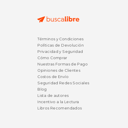
$ 16.99
$ 16
12%
12%
Términos y Condiciones
dcto.
dcto.
$ 14.99
$ 14.
Políticas de Devolución
Privacidad y Seguridad
Cómo Comprar
Nuestras Formas de Pago
Opiniones de Clientes
Costos de Envío
Seguridad Redes Sociales
Blog
Lista de autores
Incentivo a la Lectura
Libros Recomendados