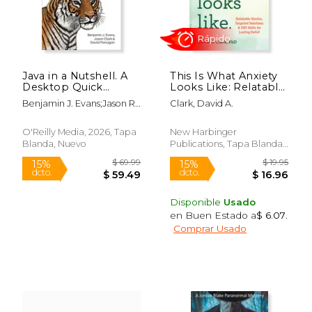
Java in a Nutshell. A
This Is What Anxiety
Desktop Quick
Looks Like: Relatable
Reference (en Inglés)
Stories, Targeted
Benjamin J. Evans;Jason R.
Clark, David A.
Solutions, and CBT
Clark;David Flanagan
Rápido
Skills for Lasting
Relief (en Inglés)
O'Reilly Media, 2026, Tapa
New Harbinger
Blanda, Nuevo
Publications, Tapa Blanda,
Nuevo
Disponible
Usado
en Buen Estado a
$ 6.07
.
Comprar Usado
$ 20.00
$ 12.
15%
12%
dcto.
dcto.
$ 17.00
$ 10.