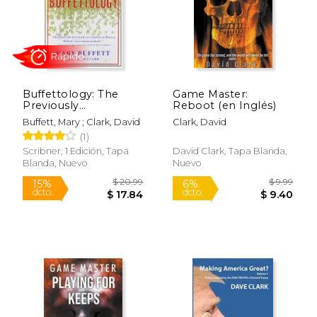
Buffettology: The
Game Master:
Previously
Reboot (en Inglés)
Unexplained
Buffett, Mary ; Clark, David
Clark, David
Techniques That Have
(1)
Made Warren Buffett
the Worlds (en
Scribner, 1 Edición, Tapa
David Clark, Tapa Blanda,
Inglés)
Blanda, Nuevo
Nuevo
$ 9.99
$ 9.
12%
12%
dcto.
dcto.
$ 8.81
$ 8.