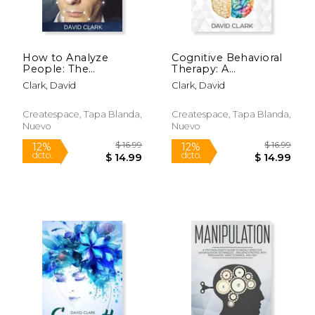
$ 7.99
$ 16
12%
12%
dcto.
dcto.
$ 7.05
$ 14.
How to Analyze
Cognitive Behavioral
People: The
Therapy: A
Complete Guide to
Psychologist's Guide
Clark, David
Clark, David
Body Language,
to Overcoming
Personality Types,
Depression, Anxiety &
Human Psychology
Intrusive Thought
Createspace, Tapa Blanda,
Createspace, Tapa Blanda,
and Speed Reading
Patterns - Effective
Nuevo
Nuevo
Anyone (en Inglés)
Techniques for Rewir
de David
Clark(Createspace)
(en Inglés)