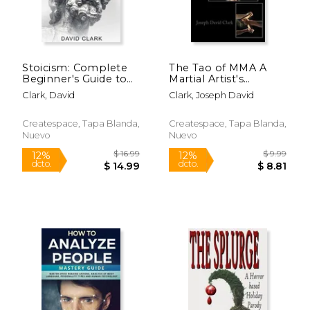
Stoicism: Complete
The Tao of MMA A
Beginner's Guide to
Martial Artist's
The Stoic Way of Life
Philosophy on Life
Clark, David
Clark, Joseph David
(en Inglés)
(en Inglés)
Createspace, Tapa Blanda,
Createspace, Tapa Blanda,
Nuevo
Nuevo
Rápido
$ 15.99
$ 30.
12%
15%
dcto.
dcto.
$ 14.11
$ 26.