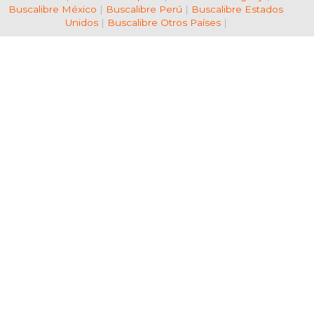
Buscalibre México
|
Buscalibre Perú
|
Buscalibre Estados
Unidos
|
Buscalibre Otros Países
|