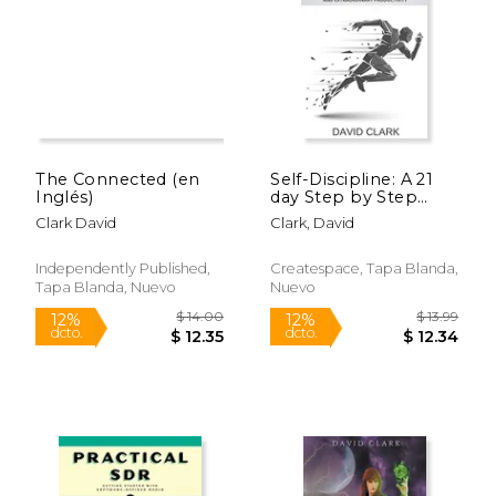
$ 9.99
$ 11
6%
6%
dcto.
dcto.
$ 9.40
$ 11.
The Connected (en
Self-Discipline: A 21
Inglés)
day Step by Step
Guide to Creating a
Clark David
Clark, David
Life Long Habit of
Self-Discipline,
Powerful Focus, and
Independently Published,
Createspace, Tapa Blanda,
Extraordinary
Tapa Blanda, Nuevo
Nuevo
Productivity (en
Inglés)