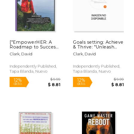
["EmpowerHER: A
Goals setting: Achieve
Roadmap to Success
& Thrive: "Unleash
- Goal Setting Guide
Your Potential: A boy
Clark, David
Clark, David
for Teenage Girls"]:
Teen's Guide to
$ 9.95
$ 9.
["Fostering
Setting and Achieving
12%
12%
dcto.
dcto.
Confidence, Igniting
Goals for a Future of
$ 8.78
$ 8.
Independently Published,
Independently Published,
Ambition: Navigating
Success a (en Inglés)
Tapa Blanda, Nuevo
Tapa Blanda, Nuevo
S (en Inglés)