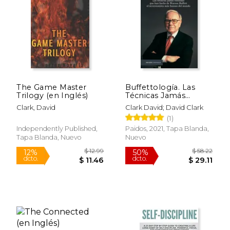
The Game Master
Buffettología. Las
Trilogy (en Inglés)
Técnicas Jamás
Contadas que han
Clark, David
Clark David; David Clark
Hecho de Warren
(1)
Buffett el Inversor
más Famoso del
Independently Published,
Paidos, 2021, Tapa Blanda,
Mundo
Tapa Blanda, Nuevo
Nuevo