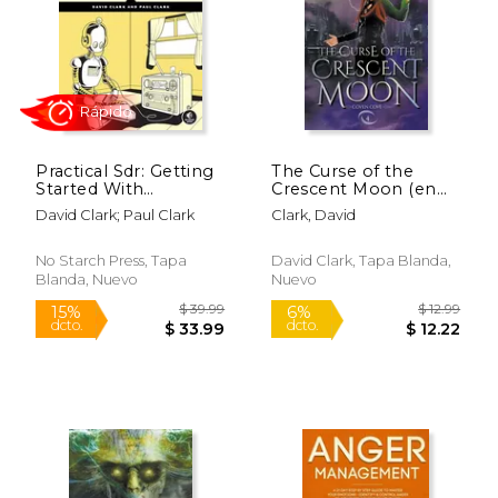
$ 12.99
$ 58.
12%
50%
dcto.
dcto.
$ 11.46
$ 29.
Practical Sdr: Getting
The Curse of the
Started With
Crescent Moon (en
Software-Defined
Inglés)
David Clark; Paul Clark
Clark, David
Radio (en Inglés)
No Starch Press, Tapa
David Clark, Tapa Blanda,
Blanda, Nuevo
Nuevo