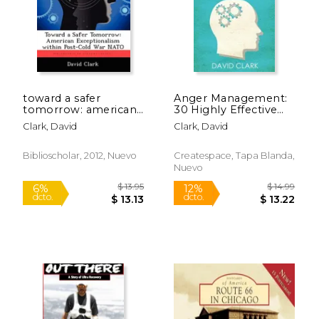
Rápido
toward a safer
Anger Management:
tomorrow: american
30 Highly Effective
exceptionalism
Tips and Tricks for
Clark, David
Clark, David
within post-cold war
Controlling Anger,
nato (en Inglés)
Developing Self-
$ 39.99
$ 12
15%
6%
Control, and
Biblioscholar, 2012, Nuevo
Createspace, Tapa Blanda,
dcto.
dcto.
$ 33.99
$ 12.
Mastering Your
Nuevo
Emotions (en Inglés)