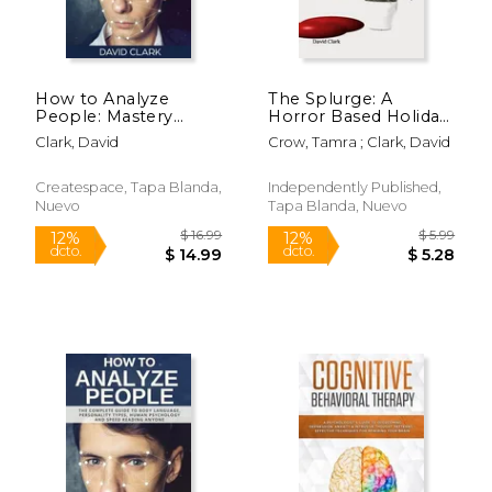
How to Analyze
The Splurge: A
People: Mastery
Horror Based Holiday
Guide - Master Speed
Parody (en Inglés)
Clark, David
Crow, Tamra ; Clark, David
Reading Anyone,
Analysis of Body
Language,
Createspace, Tapa Blanda,
Independently Published,
Personality Types and
Nuevo
Tapa Blanda, Nuevo
Human Psychology
(en Inglés)