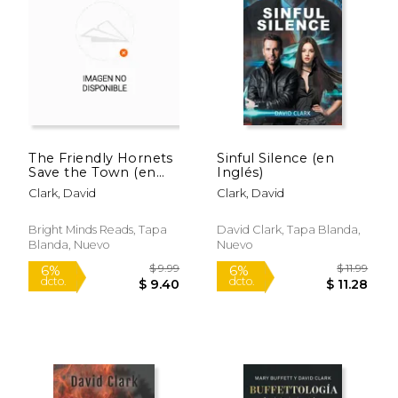
The Friendly Hornets
Sinful Silence (en
Save the Town (en
Inglés)
Inglés)
Rápido
Clark, David
Clark, David
Bright Minds Reads, Tapa
David Clark, Tapa Blanda,
Blanda, Nuevo
Nuevo
$ 69.99
$ 19
15%
15%
dcto.
dcto.
$ 59.49
$ 16.