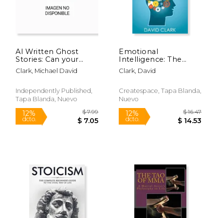
AI Written Ghost
Emotional
Stories: Can your
Intelligence: The
computer scare your
Essential Guide to
Clark, Michael David
Clark, David
kids? You decide. (en
Improving Your
Inglés)
Social Skills,
Relationships and
Independently Published,
Createspace, Tapa Blanda,
Boosting Your EQ (en
Tapa Blanda, Nuevo
Nuevo
Inglés)
$ 15.99
$ 15
12%
12%
dcto.
dcto.
$ 14.11
$ 14.