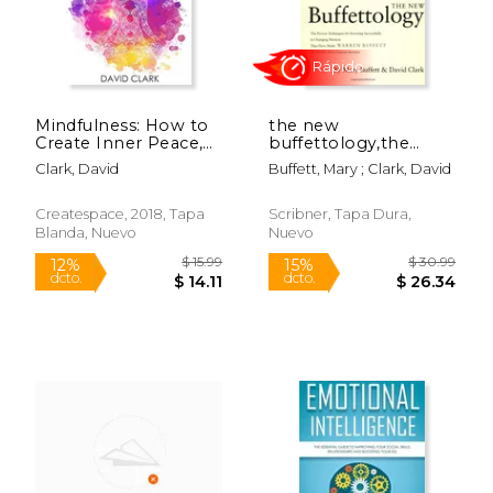
Mindfulness: How to
the new
Create Inner Peace,
buffettology,the
Happiness, and
proven techniques
Clark, David
Buffett, Mary ; Clark, David
Declutter Your Mind
for investing
(en Inglés)
successfully in
changing markets
Createspace, 2018, Tapa
Scribner, Tapa Dura,
that have made
Blanda, Nuevo
Nuevo
warren buffett t (en
Inglés)
$ 14.99
$ 7.
12%
15%
dcto.
dcto.
$ 13.22
$ 6.