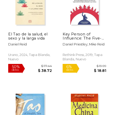
El Tao de la salud, el
Key Person of
sexo y la larga vida
Influence: The Five-
Step Method to
Daniel Reid
Daniel Priestley; Mike Reid
Become one of the
Most Highly Valued
and Highly Paid
Urano, 2024, Tapa Blanda,
Rethink Press, 2019, Tapa
People in Your
Nuevo
Blanda, Nuevo
$ 30.95
$ 39.
Industry (en Inglés)
6%
15%
dcto.
dcto.
$ 29.13
$ 33.