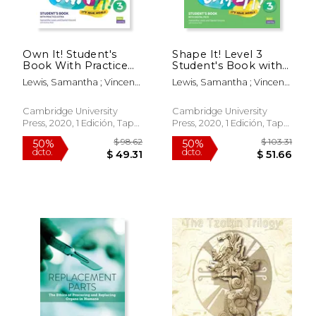
$ 63.74
$ 54.
50%
15%
dcto.
dcto.
$ 31.87
$ 46.
Own It! Student's
Shape It! Level 3
Book With Practice
Student's Book with
Extra. Level 3 (New
Practice Extra (en
Lewis, Samantha ; Vincent,
Lewis, Samantha ; Vincent,
Lower Secondary
Inglés)
Daniel ; Reid, Andrew
Daniel ; Reid, Andrew
Courses) (en Inglés)
Cambridge University
Cambridge University
Press, 2020, 1 Edición, Tapa
Press, 2020, 1 Edición, Tapa
Blanda, Nuevo
Blanda, Nuevo