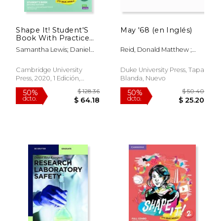
Shape It! Student'S
May '68 (en Inglés)
Book With Practice
Extra. Level 4 (New
Samantha Lewis; Daniel
Reid, Donald Matthew ;
Lower Secondary
Vincent; Andrew Reid
Sherman, Daniel J.
$ 98.62
$ 103.
Courses) (en Inglés)
50%
50%
dcto.
dcto.
$ 49.31
$ 51.
Cambridge University
Duke University Press, Tapa
Press, 2020, 1 Edición,
Blanda, Nuevo
Paquete De Productos,
Nuevo