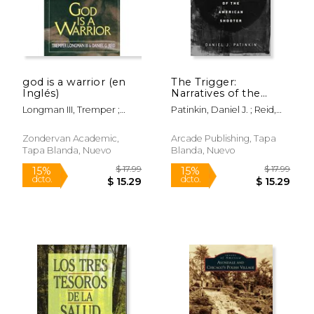
god is a warrior (en
The Trigger:
Inglés)
Narratives of the
American Shooter
Longman III, Tremper ;
Patinkin, Daniel J. ; Reid,
(en Inglés)
Reid, Daniel G.
William H.
Zondervan Academic,
Arcade Publishing, Tapa
Tapa Blanda, Nuevo
Blanda, Nuevo
$ 39.39
$ 87.
50%
50%
dcto.
dcto.
$ 19.69
$ 43.