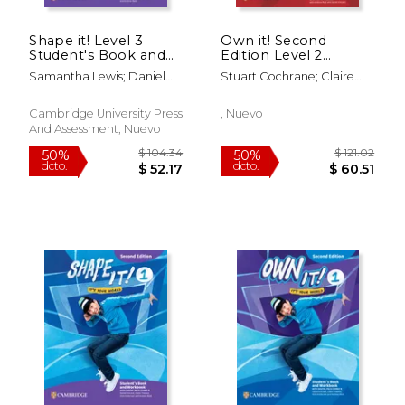
Shape it! Level 3
Own it! Second
Student's Book and
Edition Level 2
Workbook With
Student's Book With
Samantha Lewis; Daniel
Stuart Cochrane; Claire
Digital Pack Combo
Digital Pack
Vincent; Claire Thacker;
Thacker; Andrew Reid;
b Second Edition (en
Annie Cornford; Andrew
Daniel Vincent
Inglés)
Cambridge University Press
, Nuevo
Reid
And Assessment, Nuevo
$ 128.36
$ 50.
50%
50%
dcto.
dcto.
$ 64.18
$ 25.