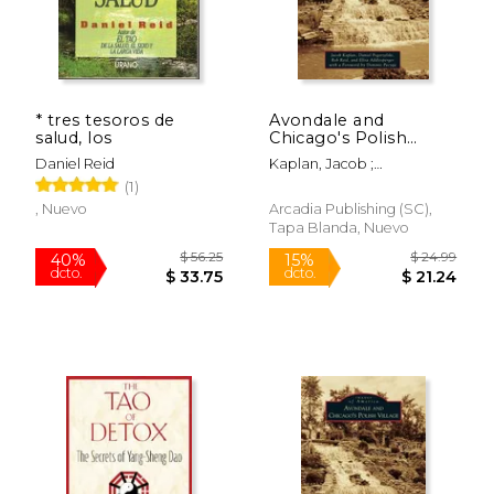
* tres tesoros de
Avondale and
salud, los
Chicago's Polish
Village (en Inglés)
Daniel Reid
Kaplan, Jacob ;
Pogorzelski, Daniel ; Reid,
(1)
Rob
, Nuevo
Arcadia Publishing (SC),
Tapa Blanda, Nuevo
$ 17.99
$ 17
15%
15%
dcto.
dcto.
$ 15.29
$ 15.