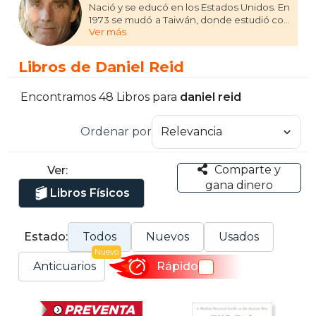
Nació y se educó en los Estados Unidos. En
1973 se mudó a Taiwán, donde estudió con
Ver más
numerosos maestros taoístas. A finales de
los años ochenta se trasladó a Tailandia,
donde continuó con sus investigaciones.
Libros de Daniel Reid
Desde 1999 vive en Australia junto con su
mujer Snow.
Encontramos 48 Libros para
daniel reid
Ordenar por
Comparte y
Ver:
gana dinero
Libros Físicos
Estado:
Todos
Nuevos
Usados
Nuevo
Anticuarios
Rápido