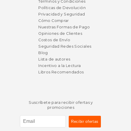
$ 197.29
$ 121.
50%
50%
Términos y Condiciones
dcto.
dcto.
$ 98.64
$ 60.
Políticas de Devolución
Privacidad y Seguridad
Cómo Comprar
Nuestras Formas de Pago
Opiniones de Clientes
Costos de Envío
Seguridad Redes Sociales
Blog
Lista de autores
Incentivo a la Lectura
Libros Recomendados
Suscríbete para recibir ofertas y
promociones