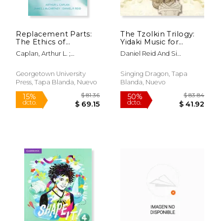
Replacement Parts:
The Tzolkin Trilogy:
$ 44.00
$ 98.
The Ethics of
Yidaki Music for
12%
50%
dcto.
dcto.
Procuring and
Sound Therapy (en
$ 38.82
$ 49.
Caplan, Arthur L. ;
Daniel Reid And Si
Replacing Organs in
Inglés)
McCartney, James J. ; Reid,
Mullumby
Humans (en Inglés)
Daniel P.
Georgetown University
Singing Dragon, Tapa
Press, Tapa Blanda, Nuevo
Blanda, Nuevo