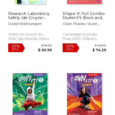
Research Laboratory
Shape It! Full Combo
Safety (de Gruyter
Student'S Book and
Textbook) (en Inglés)
Workbook With
Daniel Reid Kuespert
Claire Thacker; Stuart
Practice Extra. Level 2
Cochrane; Annie Cornford;
(New Lower
Andrew Reid; Daniel
Secondary Courses)
Walter De Gruyter Inc,
Cambridge University
Vincent
(en Inglés)
2016, Tapa Blanda, Nuevo
Press, 2020, 1 Edición,
$ 81.36
$ 83.
15%
50%
Paquete De Productos,
dcto.
dcto.
$ 69.15
$ 41.
Nuevo