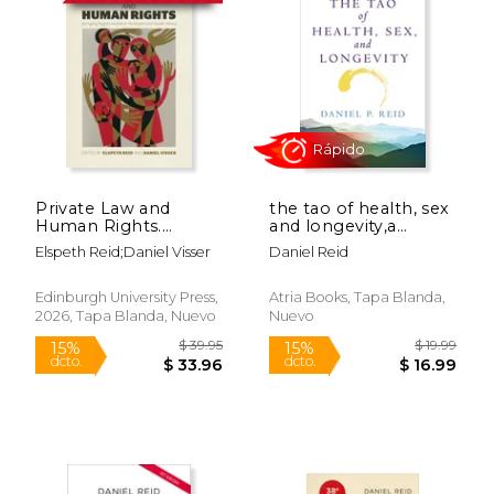
Private Law and
the tao of health, sex
Human Rights.
and longevity,a
Bringing Rights
modern practical
Elspeth Reid;Daniel Visser
Daniel Reid
Home in Scotland
guide to the ancient
Rápido
and South Africa (en
way (en Inglés)
Inglés)
Edinburgh University Press,
Atria Books, Tapa Blanda,
2026, Tapa Blanda, Nuevo
Nuevo
$ 39.95
$ 19