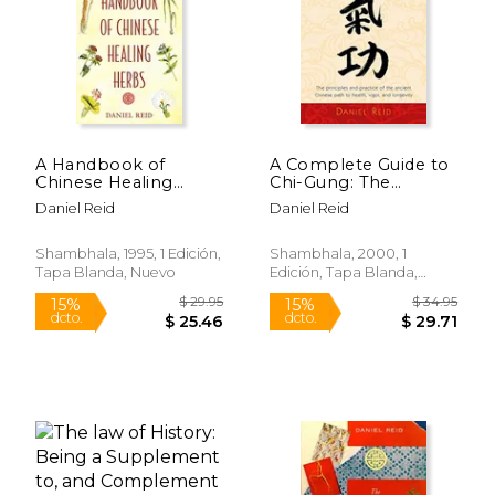
A Handbook of
A Complete Guide to
$ 20.99
$ 24.
Chinese Healing
Chi-Gung: The
15%
15%
dcto.
dcto.
Herbs (en Inglés)
Principles and
$ 17.84
$ 21.
Daniel Reid
Daniel Reid
Practice of the
Ancient Chinese Path
to Health, Vigor, and
Shambhala, 1995, 1 Edición,
Shambhala, 2000, 1
Longevity (en Inglés)
Tapa Blanda, Nuevo
Edición, Tapa Blanda,
Nuevo