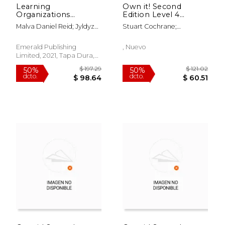
Learning
Own it! Second
Organizations
Edition Level 4
(Working Methods
Student's Book With
Malva Daniel Reid; Jyldyz
Stuart Cochrane;
for Knowledge
Digital Pack (en
Bekbalaeva; Denise
Samantha Lewis; Daniel
Management) (en
Inglés)
Bedford; Alexeis Garcia-
Vincent; Andrew Reid
Inglés)
Emerald Publishing
, Nuevo
Perez; Dwane Jones
Limited, 2021, Tapa Dura,
Nuevo
$ 108.04
$ 147.
50%
50%
dcto.
dcto.
$ 54.02
$ 73.