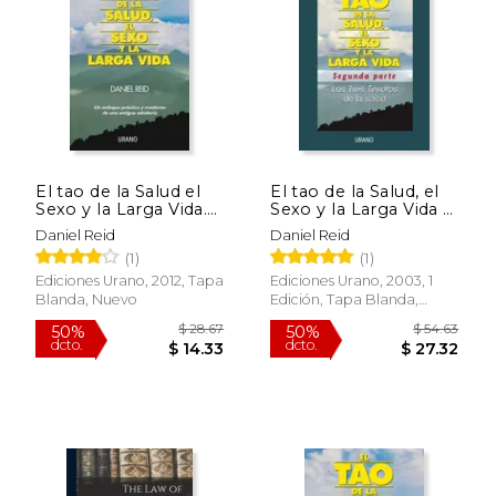
$ 59.39
$ 55.
50%
40%
dcto.
dcto.
$ 29.69
$ 33.
El tao de la Salud el
El tao de la Salud, el
Sexo y la Larga Vida.
Sexo y la Larga Vida 2:
Un Enfoque Practico
Los Tres Tesoros de la
Daniel Reid
Daniel Reid
y Moderno de una
Salud
(1)
(1)
Antigua Sabiduria
Ediciones Urano, 2012, Tapa
Ediciones Urano, 2003, 1
Blanda, Nuevo
Edición, Tapa Blanda,
Nuevo