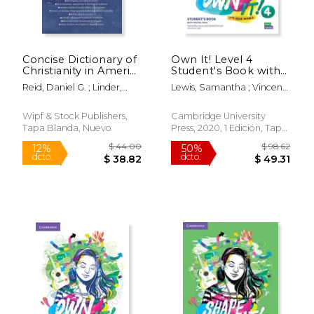
$ 69.03
$ 31
50%
15%
dcto.
dcto.
$ 34.52
$ 27.
Concise Dictionary of
Own It! Level 4
Christianity in America
Student's Book with
(en Inglés)
Digital Pack (en
Reid, Daniel G. ; Linder,
Lewis, Samantha ; Vincent,
Inglés)
Robert D. ; Shelley, Bruce
Daniel ; Reid, Andrew
Wipf & Stock Publishers,
Cambridge University
Tapa Blanda, Nuevo
Press, 2020, 1 Edición, Tapa
Blanda, Nuevo