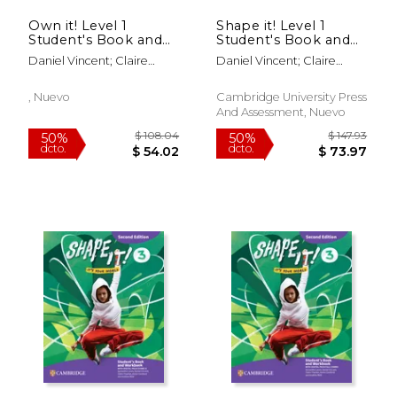
Own it! Level 1
Shape it! Level 1
Student's Book and
Student's Book and
Workbook With
Workbook With
Daniel Vincent; Claire
Daniel Vincent; Claire
Digital Pack Combo a
Digital Pack Full
Thacker; Vicki Anderson;
Thacker; Vicki Anderson;
Second Edition (en
Combo Second
Andrew Reid
Andrew Reid
Inglés)
Edition (en Inglés)
, Nuevo
Cambridge University Press
And Assessment, Nuevo
$ 104.34
$ 121.
50%
50%
dcto.
dcto.
$ 52.17
$ 60.