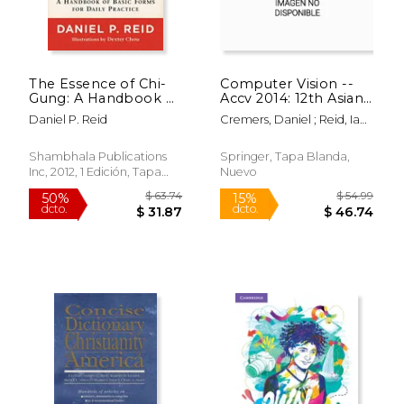
The Essence of Chi-
Computer Vision --
Gung: A Handbook of
Accv 2014: 12th Asian
Basic Forms for Daily
Conference on
Daniel P. Reid
Cremers, Daniel ; Reid, Ian ;
Practice (en Inglés)
Computer Vision,
Saito, Hideo
Singapore,
Singapore,
Shambhala Publications
Springer, Tapa Blanda,
November 1-5, 2014,
Inc, 2012, 1 Edición, Tapa
Nuevo
Revised Selected
Blanda, Nuevo
Papers, Part V (en
Inglés)