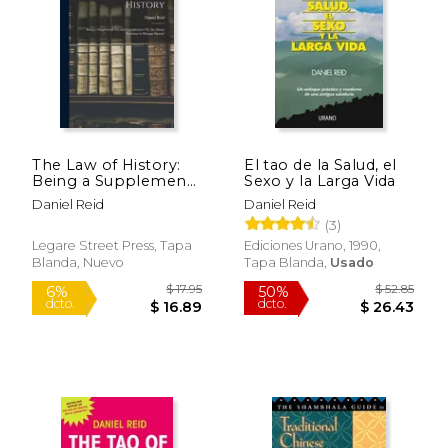
$ 28.67
$ 54.
50%
50%
dcto.
dcto.
$ 14.33
$ 27.
The Law of History:
El tao de la Salud, el
Being a Supplement
Sexo y la Larga Vida
To, and Complement
Daniel Reid
Daniel Reid
Of, 'the Divine
(3)
Footsteps in Human
History' (en Inglés)
Legare Street Press, Tapa
Ediciones Urano, 1990,
Blanda, Nuevo
Tapa Blanda,
Usado