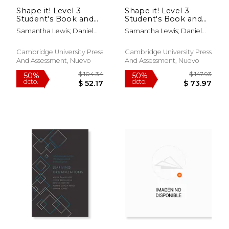
Shape it! Level 3
Shape it! Level 3
Student's Book and
Student's Book and
Workbook With
Workbook With
Samantha Lewis; Daniel
Samantha Lewis; Daniel
Digital Pack Combo a
Digital Pack Full
Vincent; Claire Thacker;
Vincent; Claire Thacker;
Second Edition (en
Combo Second
Annie Cornford; Andrew
Annie Cornford; Andrew
Inglés)
Edition (en Inglés)
Cambridge University Press
Cambridge University Press
Reid
Reid
And Assessment, Nuevo
And Assessment, Nuevo
$ 104.34
$ 108.
50%
50%
dcto.
dcto.
$ 52.17
$ 54.