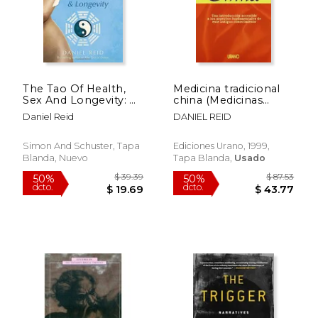
The Tao Of Health,
Medicina tradicional
Sex And Longevity: A
china (Medicinas
Modern Practical
complementarias)
Daniel Reid
DANIEL REID
Approach to the
Ancient Way
Simon And Schuster, Tapa
Ediciones Urano, 1999,
Blanda, Nuevo
Tapa Blanda,
Usado
$ 77.44
$ 19
50%
6%
dcto.
dcto.
$ 38.72
$ 18.