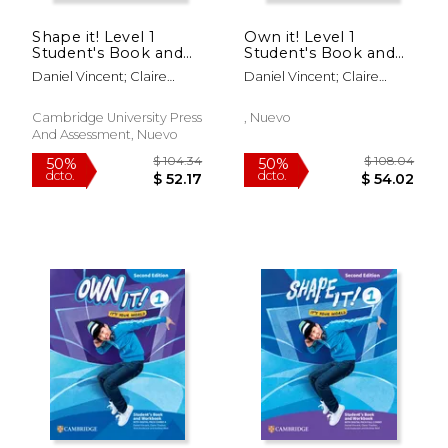
Shape it! Level 1
Own it! Level 1
Student's Book and
Student's Book and
Workbook With
Workbook With
Daniel Vincent; Claire
Daniel Vincent; Claire
Digital Pack Combo
Digital Pack Combo
Thacker; Vicki Anderson;
Thacker; Vicki Anderson;
b Second Edition (en
b Second Edition (en
Andrew Reid
Andrew Reid
Inglés)
Inglés)
Cambridge University Press
, Nuevo
And Assessment, Nuevo
$ 181.89
$ 148.
50%
50%
dcto.
dcto.
$ 90.95
$ 74.