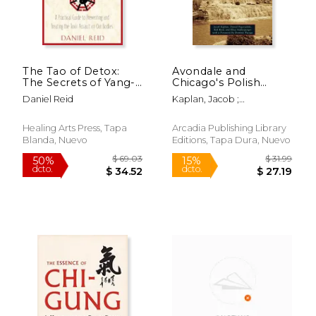
The Tao of Detox:
Avondale and
The Secrets of Yang-
Chicago's Polish
Sheng Dao (en
Village (en Inglés)
Daniel Reid
Kaplan, Jacob ;
Inglés)
Pogorzelski, Daniel ; Reid,
Rob
Healing Arts Press, Tapa
Arcadia Publishing Library
Blanda, Nuevo
Editions, Tapa Dura, Nuevo
$ 56.25
$ 24.
40%
15%
dcto.
dcto.
$ 33.75
$ 21.