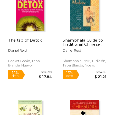
$ 17.95
$ 52.
6%
50%
dcto.
dcto.
$ 16.89
$ 26.
The tao of Detox
Shambhala Guide to
Traditional Chinese
Medicine (en Inglés)
Daniel Reid
Daniel Reid
Pocket Books, Tapa
Shambhala, 1996, 1 Edición,
Blanda, Nuevo
Tapa Blanda, Nuevo