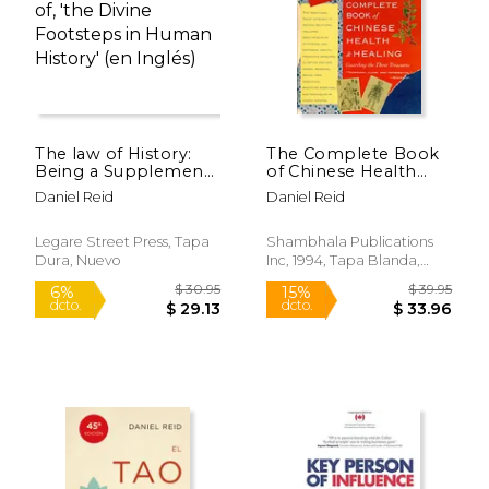
The law of History:
The Complete Book
Being a Supplement
of Chinese Health
to, and Complement
and Healing: Guarding
Daniel Reid
Daniel Reid
of, 'the Divine
the Three Treasures
$ 29.95
$ 34.
Footsteps in Human
(en Inglés)
15%
15%
dcto.
dcto.
History' (en Inglés)
$ 25.46
$ 29.
Legare Street Press, Tapa
Shambhala Publications
Dura, Nuevo
Inc, 1994, Tapa Blanda,
Nuevo