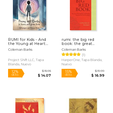
$ 16.99
$ 24.
15%
15%
dcto.
dcto.
$ 14.44
$ 21.
RUMI for Kids - And
rumi: the big red
the Young at Heart:
book: the great
Poems and Quotes
masterpiece
Coleman Barks
Coleman Barks
to Learn and Grow
celebrating mystical
(1)
From (en Inglés)
love and friendship
(en Inglés)
Project Shift LLC, Tapa
HarperOne, Tapa Blanda,
Blanda, Nuevo
Nuevo