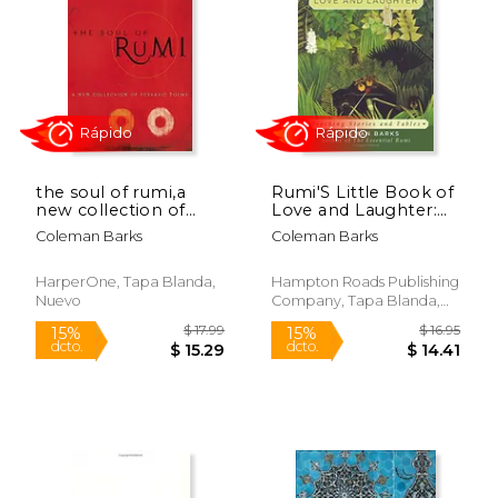
$ 28.99
$ 35.
30%
15%
dcto.
dcto.
$ 20.24
$ 29.
the soul of rumi,a
Rumi'S Little Book of
new collection of
Love and Laughter:
ecstatic poems (en
Teaching Stories and
Coleman Barks
Coleman Barks
Inglés)
Fables (en Inglés)
HarperOne, Tapa Blanda,
Hampton Roads Publishing
Nuevo
Company, Tapa Blanda,
Nuevo
Rápido
Rápido