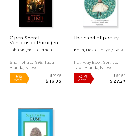
Open Secret:
the hand of poetry
Versions of Rumi (en
Inglés)
John Moyne; Coleman
Khan, Hazrat Inayat/ Barks,
Barks
Coleman (trn)
Shambhala, 1999, Tapa
Pathway Book Service,
Blanda, Nuevo
Tapa Blanda, Nuevo
$ 24.95
$ 28.
15%
15%
dcto.
dcto.
$ 21.21
$ 24.