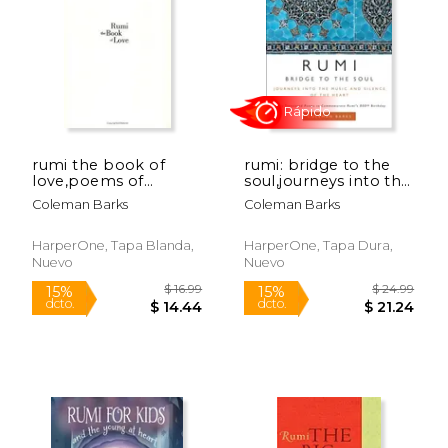
$ 17.99
$ 16
15%
15%
dcto.
dcto.
$ 15.29
$ 14.
rumi the book of
rumi: bridge to the
love,poems of
soul,journeys into the
ecstasy and longing
music and silence of
Coleman Barks
Coleman Barks
(en Inglés)
the heart (en Inglés)
HarperOne, Tapa Blanda,
HarperOne, Tapa Dura,
Nuevo
Nuevo
Rápido