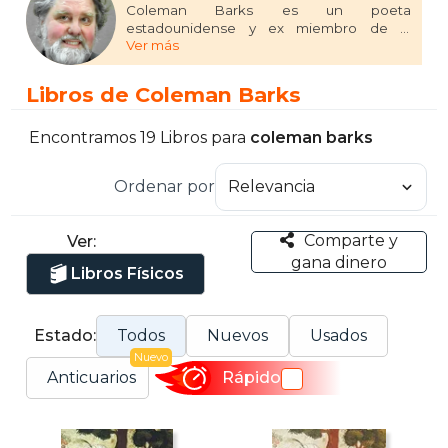
Coleman Barks es un poeta
estadounidense y ex miembro de la
Ver más
facultad de literatura de la Universidad de
Georgia. Aunque no habla ni lee persa, es
un intérprete popular de Rumi y reescribe
Libros de Coleman Barks
los poemas basándose en otras
traducciones al inglés.
Encontramos 19 Libros para
coleman barks
Ordenar por
Comparte y
Ver:
gana dinero
Libros Físicos
Estado:
Todos
Nuevos
Usados
Nuevo
Anticuarios
Rápido