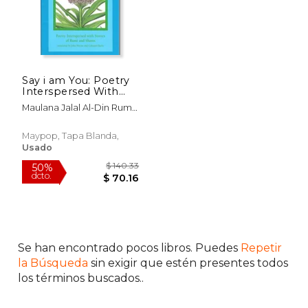
Say i am You: Poetry
Interspersed With
Stories of Rumi and
Maulana Jalal Al-Din Rumi;
Shams (en Inglés)
John Moyne; Coleman
Barks
Maypop, Tapa Blanda,
Usado
$ 19.95
$ 54.
15%
50%
dcto.
dcto.
$ 16.96
$ 27.
Se han encontrado pocos libros. Puedes
Repetir
la Búsqueda
sin exigir que estén presentes todos
los términos buscados..