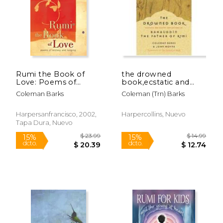
Rumi the Book of
the drowned
$ 15.95
$ 19
Love: Poems of
book,ecstatic and
12%
15%
dcto.
dcto.
Ecstasy and Longing
earthy reflections of
$ 14.07
$ 16.
Coleman Barks
Coleman (trn) Barks
(en Inglés)
bahauddin, the father
of rumi
Harpersanfrancisco, 2002,
Harpercollins, Nuevo
Tapa Dura, Nuevo