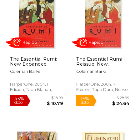
The Essential Rumi:
The Essential Rumi -
New Expanded
Reissue: New
Edition (en Inglés)
Expanded Edition (en
Coleman Barks
Coleman Barks
Inglés)
Rápido
Rápido
HarperOne, 2004, 1
HarperOne, 2004, 7
Edición, Tapa Blanda,
Edición, Tapa Dura, Nuevo
Nuevo
$ 18.99
$ 28.