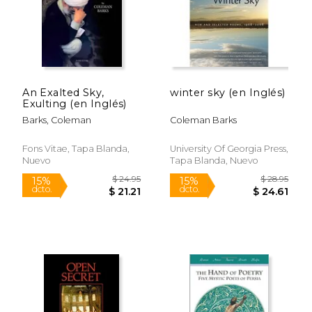
An Exalted Sky,
winter sky (en Inglés)
Exulting (en Inglés)
Barks, Coleman
Coleman Barks
Fons Vitae, Tapa Blanda,
University Of Georgia Press,
Nuevo
Tapa Blanda, Nuevo
$ 23.95
$ 21
15%
6%
dcto.
dcto.
$ 20.36
$ 20.