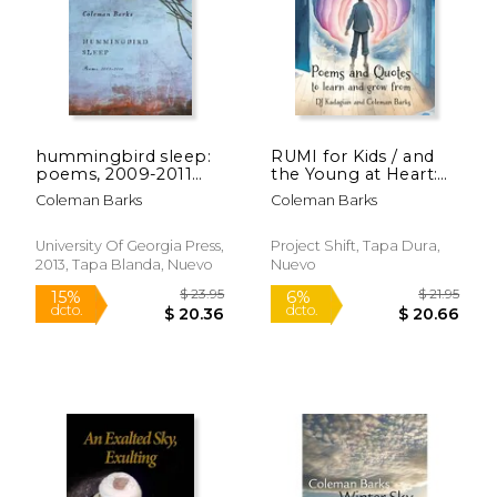
hummingbird sleep:
RUMI for Kids / and
poems, 2009-2011
the Young at Heart:
(en Inglés)
Poems to Learn and
Coleman Barks
Coleman Barks
Grow From (en
$ 23.99
$ 14.
Inglés)
15%
15%
dcto.
dcto.
$ 20.39
$ 12.
University Of Georgia Press,
Project Shift, Tapa Dura,
2013, Tapa Blanda, Nuevo
Nuevo