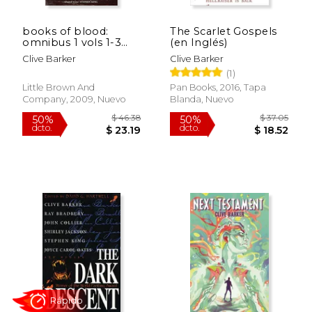
Rápido
books of blood:
The Scarlet Gospels
omnibus 1 vols 1-3
(en Inglés)
(en Inglés)
Clive Barker
Clive Barker
(1)
Little Brown And
Pan Books, 2016, Tapa
Company, 2009, Nuevo
Blanda, Nuevo
$ 12.99
$ 19
12%
15%
dcto.
dcto.
$ 11.46
$ 16.