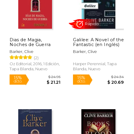
Rápido
Dias de Magia,
Galilee: A Novel of the
Noches de Guerra
Fantastic (en Inglés)
Barker, Clive
Barker, Clive
(2)
Oz Editorial, 2016, 1 Edición,
Harper Perennial, Tapa
Tapa Blanda, Nuevo
Blanda, Nuevo
$ 22.99
$ 12
15%
15%
dcto.
dcto.
$ 19.54
$ 11.