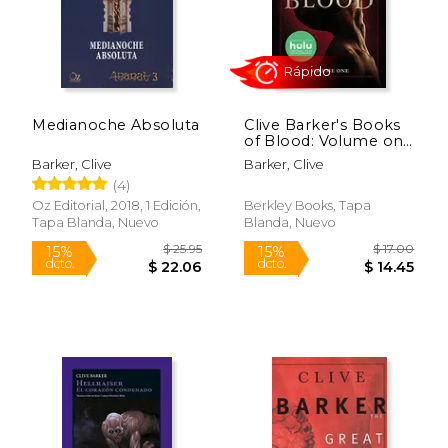
Rápido
Medianoche Absoluta
Clive Barker's Books
of Blood: Volume one
(Movie Tie-In) (en
Barker, Clive
Barker, Clive
Inglés)
(4)
Oz Editorial, 2018, 1 Edición,
Berkley Books, Tapa
Tapa Blanda, Nuevo
Blanda, Nuevo
$ 24.95
$ 24.
15%
15%
dcto.
dcto.
$ 21.21
$ 20.