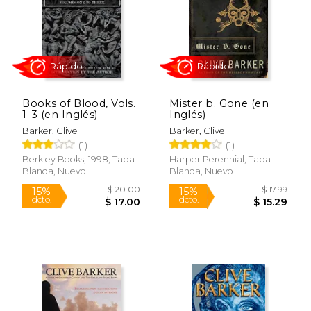
Books of Blood, Vols.
Mister b. Gone (en
$ 20.99
$ 18
1-3 (en Inglés)
Inglés)
15%
15%
dcto.
dcto.
$ 17.84
$ 16.
Barker, Clive
Barker, Clive
(1)
(1)
Berkley Books, 1998, Tapa
Harper Perennial, Tapa
Blanda, Nuevo
Blanda, Nuevo