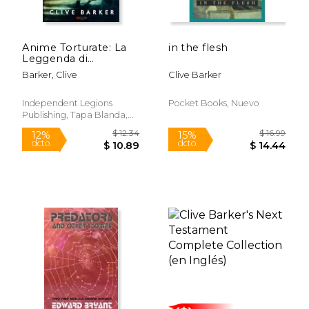
Anime Torturate: La
in the flesh
$ 19.00
$ 24.
Leggenda di
15%
15%
dcto.
dcto.
Primordium (en
$ 16.15
$ 20.
Barker, Clive
Clive Barker
Italiano)
Independent Legions
Pocket Books, Nuevo
Publishing, Tapa Blanda,
Nuevo