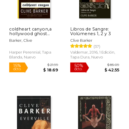
coldheart canyon,a
Libros de Sangre:
hollywood ghost
Volúmenes 1, 2 y 3
story (en Inglés)
Barker, Clive
Clive Barker
(57)
Harper Perennial, Tapa
Valdemar, 2016, 1 Edición,
Blanda, Nuevo
Tapa Dura, Nuevo
$ 69.55
$ 16
50%
15%
dcto.
dcto.
$ 34.77
$ 14.