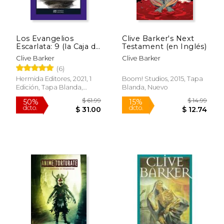
$ 18.99
$ 85.
15%
50%
dcto.
dcto.
$ 16.14
$ 42.
Los Evangelios
Clive Barker's Next
Escarlata: 9 (la Caja de
Testament (en Inglés)
Pandora)
Clive Barker
Clive Barker
(6)
Hermida Editores, 2021, 1
Boom! Studios, 2015, Tapa
Edición, Tapa Blanda,
Blanda, Nuevo
Nuevo