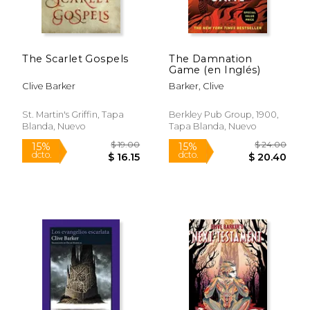
$ 21.99
$ 85.
15%
50%
dcto.
dcto.
$ 18.69
$ 42.
The Scarlet Gospels
The Damnation
Game (en Inglés)
Clive Barker
Barker, Clive
St. Martin's Griffin, Tapa
Berkley Pub Group, 1900,
Blanda, Nuevo
Tapa Blanda, Nuevo