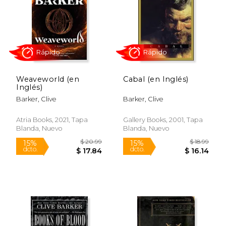
$ 17.99
$ 9.
15%
15%
dcto.
dcto.
$ 15.29
$ 8.
Weaveworld (en
Cabal (en Inglés)
Inglés)
Barker, Clive
Barker, Clive
Atria Books, 2021, Tapa
Gallery Books, 2001, Tapa
Blanda, Nuevo
Blanda, Nuevo
Rápido
Rápido