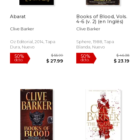
Abarat
Books of Blood, Vols.
4-6 (v. 2) (en Inglés)
Clive Barker
Clive Barker
Oz Editorial, 2014, Tapa
Sphere, 1988, Tapa
Dura, Nuevo
Blanda, Nuevo
$ 12.34
$ 16
12%
15%
dcto.
dcto.
$ 10.89
$ 14.