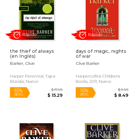
$ 17.99
$ 15
24%
15%
dcto.
dcto.
$ 13.64
$ 13.
the thief of always
days of magic, nights
(en Inglés)
of war
Barker, Clive
Clive Barker
Harper Perennial, Tapa
Harpercollins Childrens
Blanda, Nuevo
Books, 2011, Nuevo
Rápido
Rápido