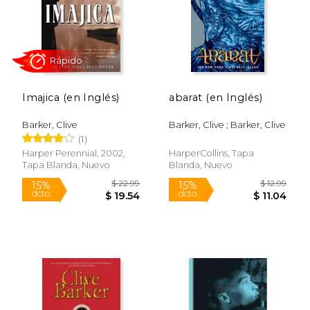
Rápido
Rápido
Imajica (en Inglés)
abarat (en Inglés)
Barker, Clive
Barker, Clive ; Barker, Clive
(1)
$ 20.00
$ 17
15%
15%
dcto.
dcto.
$ 17.00
$ 15.
Harper Perennial, 2002,
HarperCollins, Tapa
Tapa Blanda, Nuevo
Blanda, Nuevo