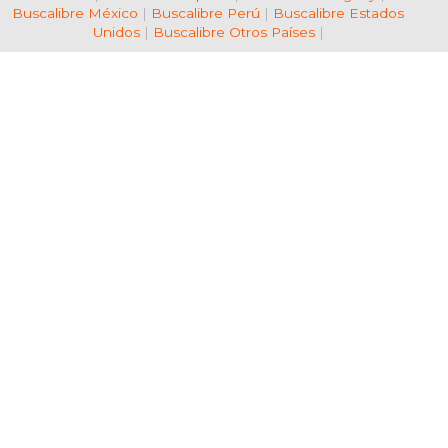
Buscalibre México
|
Buscalibre Perú
|
Buscalibre Estados
Unidos
|
Buscalibre Otros Países
|