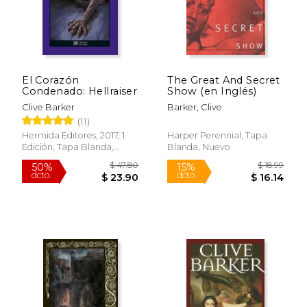
El Corazón
The Great And Secret
Rápido
Condenado: Hellraiser
Show (en Inglés)
Clive Barker
Barker, Clive
(11)
Hermida Editores, 2017, 1
Harper Perennial, Tapa
Edición, Tapa Blanda,
Blanda, Nuevo
Nuevo
$ 25.95
$ 17.
15%
15%
dcto.
dcto.
$ 22.06
$ 14.