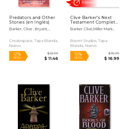
Predators and Other
Clive Barker's Next
Stories (en Inglés)
Testament Complete
Collection (en Inglés)
Barker, Clive ; Bryant,
Barker Clive,Miller Mark
Edward
Alan,Jang Haemi
$ 61.99
$ 14.
50%
15%
dcto.
dcto.
$ 31.00
$ 12.
Createspace, Tapa Blanda,
Boom! Studios, Tapa
Nuevo
Blanda, Nuevo