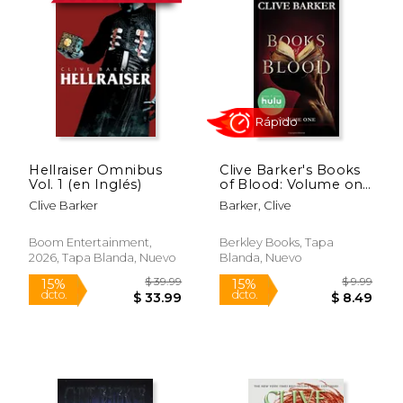
Hellraiser Omnibus
Clive Barker's Books
Vol. 1 (en Inglés)
of Blood: Volume one
(Movie Tie-In) (en
Clive Barker
Barker, Clive
Inglés)
Rápido
Boom Entertainment,
Berkley Books, Tapa
2026, Tapa Blanda, Nuevo
Blanda, Nuevo
$ 39.99
$ 9.