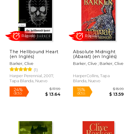
$ 9.99
$ 15
15%
15%
dcto.
dcto.
$ 8.49
$ 13.
The Hellbound Heart
Absolute Midnight
(en Inglés)
(Abarat) (en Inglés)
Barker, Clive
Barker, Clive ; Barker, Clive
(1)
Harper Perennial, 2007,
HarperCollins, Tapa
Tapa Blanda, Nuevo
Blanda, Nuevo
Rápido
Rápido