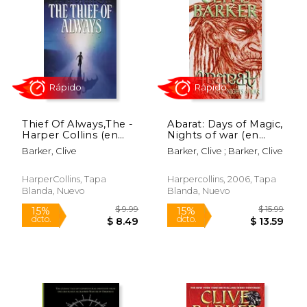
15%
15%
dcto.
dcto.
$ 33.99
$ 8.
Thief Of Always,The -
Abarat: Days of Magic,
Harper Collins (en
Nights of war (en
Inglés)
Inglés)
Barker, Clive
Barker, Clive ; Barker, Clive
HarperCollins, Tapa
Harpercollins, 2006, Tapa
Blanda, Nuevo
Blanda, Nuevo
Rápido
Rápido