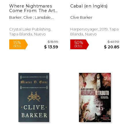
Where Nightmares
Cabal (en Inglés)
Come From: The Art
of Storytelling in the
Barker, Clive ; Lansdale,
Clive Barker
Horror Genre (The
Joe R. ; Campbell, Ramsey
Dream Weaver series)
(en Inglés)
Crystal Lake Publishing,
Harpervoyager, 2019, Tapa
Tapa Blanda, Nuevo
Blanda, Nuevo
Rápido
$ 42.99
$ 14.
15%
15%
dcto.
dcto.
$ 36.54
$ 12.