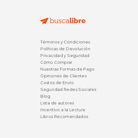
$ 26.56
$ 21
6%
15%
Términos y Condiciones
dcto.
dcto.
$ 25.00
$ 18.
Políticas de Devolución
Privacidad y Seguridad
Cómo Comprar
Nuestras Formas de Pago
Opiniones de Clientes
Costos de Envío
Seguridad Redes Sociales
Blog
Lista de autores
Incentivo a la Lectura
Libros Recomendados