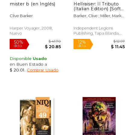
mister b (en Inglés)
Hellraiser: Il Tributo
(Italian Edition) [Soft
Cover ] (en Italiano)
Clive Barker
Barker, Clive ; Miller, Mark
Alan
Harper Voyager, 2008,
Independent Legions
Nuevo
Publishing, Tapa Blanda,
Nuevo
Disponible
Usado
en Buen Estado a
$ 20.01
.
Comprar Usado
$ 39.39
$ 47.
50%
12%
dcto.
dcto.
$ 19.69
$ 41.