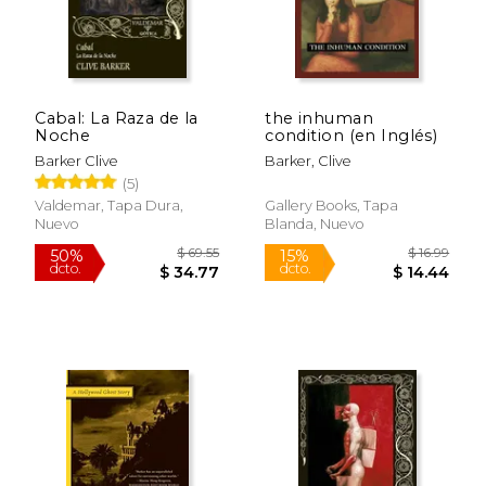
Cabal: La Raza de la
the inhuman
Noche
condition (en Inglés)
Barker Clive
Barker, Clive
(5)
Valdemar, Tapa Dura,
Gallery Books, Tapa
Nuevo
Blanda, Nuevo
$ 47.80
$ 18
50%
15%
dcto.
dcto.
$ 23.90
$ 16.