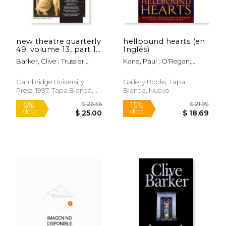
new theatre quarterly
hellbound hearts (en
49: volume 13, part 1
Inglés)
(en Inglés)
Barker, Clive ; Trussler,
Kane, Paul ; O'Regan,
Simon
Marie ; Barker, Clive
Cambridge University
Gallery Books, Tapa
Press, 1997, Tapa Blanda,
Blanda, Nuevo
Nuevo
$ 15.99
$ 41.
15%
50%
dcto.
dcto.
$ 13.59
$ 20.