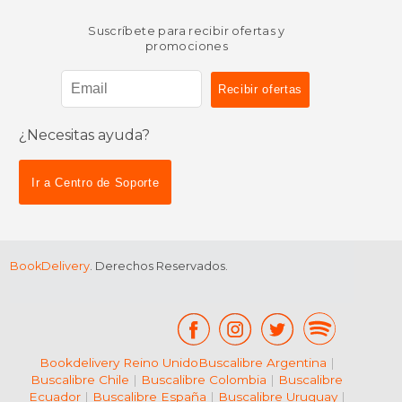
Suscríbete para recibir ofertas y
promociones
¿Necesitas ayuda?
$ 50.36
$ 51.
50%
50%
dcto.
dcto.
$ 25.18
$ 25.
Ir a Centro de Soporte
BookDelivery
. Derechos Reservados.
Bookdelivery Reino Unido
Buscalibre Argentina
|
Buscalibre Chile
|
Buscalibre Colombia
|
Buscalibre
Ecuador
|
Buscalibre España
|
Buscalibre Uruguay
|