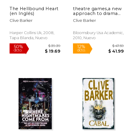
The Hellbound Heart
theatre games,a new
(en Inglés)
approach to drama
training
Clive Barker
Clive Barker
Harper Collins Uk, 2008,
Bloomsbury Usa Academic,
Tapa Blanda, Nuevo
2010, Nuevo
$ 46.38
$ 37.
50%
50%
dcto.
dcto.
$ 23.19
$ 18.