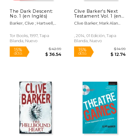
The Dark Descent:
Clive Barker's Next
No. 1 (en Inglés)
Testament Vol. 1 (en
Inglés)
Barker, Clive ; Hartwell,
Clive Barker; Mark Alan
David G. ; Bradbury, Ray
Miller
Tor Books, 1997, Tapa
, 2014, 01 Edición, Tapa
Blanda, Nuevo
Blanda, Nuevo
$ 55.99
$ 46.
50%
50%
dcto.
dcto.
$ 27.99
$ 23.