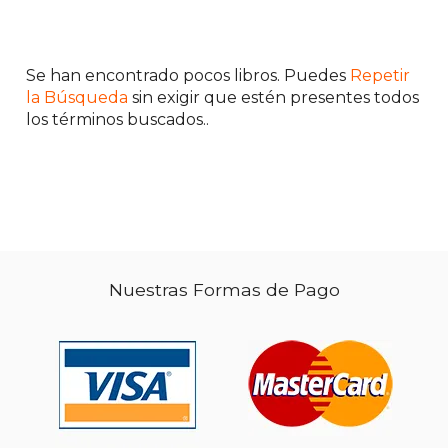
Se han encontrado pocos libros. Puedes
Repetir
la Búsqueda
sin exigir que estén presentes todos
$ 97.04
50%
dcto.
los términos buscados..
$ 48.52
Nuestras Formas de Pago