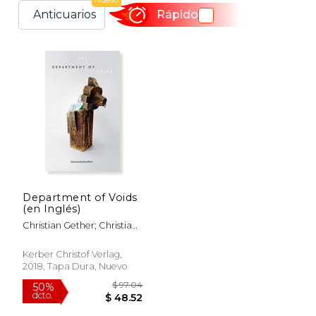
Nuevo
Anticuarios
Rápido
Department of Voids
(en Inglés)
Christian Gether; Christian
Olesen; Annette Johansen;
Cassandra Lasch; Christine
Kerber Christof Verlag,
Andersen; Louise Cone;
2018, Tapa Dura, Nuevo
Michael Marder;
S&Oslash;Ren Jensen;
Ursula Le Guin