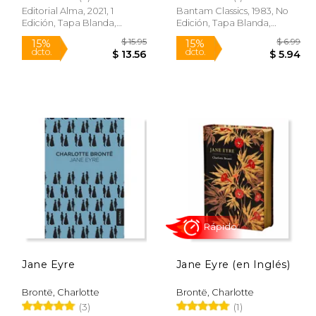
Editorial Alma, 2021, 1
Bantam Classics, 1983, No
Edición, Tapa Blanda,
Edición, Tapa Blanda,
Nuevo
Nuevo
$ 8.00
$ 15.95
15%
15%
dcto.
dcto.
 6.80
$ 13.56
Jane Eyre
Jane Eyre (en Inglés)
Brontë, Charlotte
Brontë, Charlotte
(3)
(1)