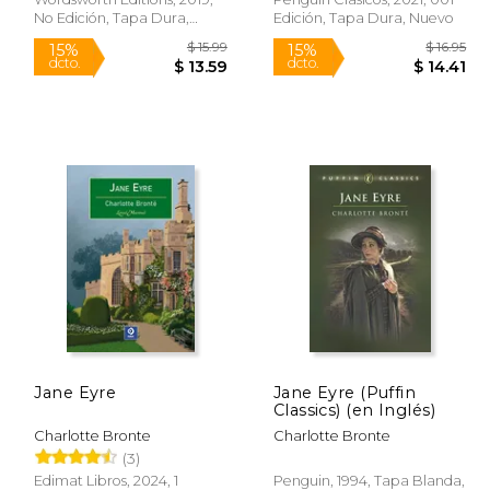
No Edición, Tapa Dura,
Edición, Tapa Dura, Nuevo
Nuevo
Rápido
$ 21.99
$ 15.99
15%
15%
Jane Eyre
Jane Eyre (Puffin
dcto.
dcto.
18.69
$ 13.59
Classics) (en Inglés)
Charlotte Bronte
Charlotte Bronte
(3)
Edimat Libros, 2024, 1
Penguin, 1994, Tapa Blanda,