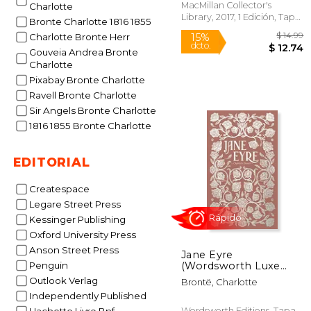
MacMillan Collector's
Charlotte
Library, 2017, 1 Edición, Tapa
Bronte Charlotte 1816 1855
Dura, Nuevo
Charlotte Bronte Herr
Gouveia Andrea Bronte
Charlotte
Rápido
Pixabay Bronte Charlotte
Ravell Bronte Charlotte
Sir Angels Bronte Charlotte
1816 1855 Bronte Charlotte
EDITORIAL
Createspace
Legare Street Press
15%
Kessinger Publishing
dcto.
$ 
Oxford University Press
Anson Street Press
Jane Eyre
(Wordsworth Luxe
Penguin
Collection) (en Inglés)
Outlook Verlag
Brontë, Charlotte
Independently Published
Wordsworth Editions, Tapa