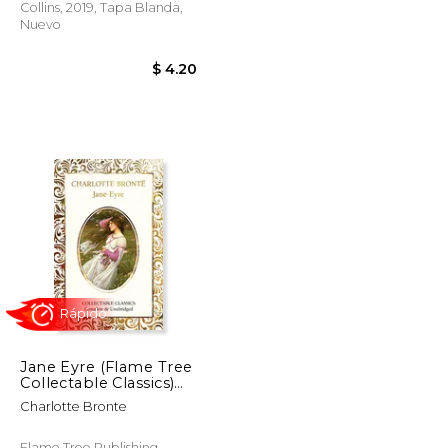
Collins, 2019, Tapa Blanda,
Nuevo
$ 25.00
$ 21.25
$ 4.20
Jane Eyre (Flame Tree
Collectable Classics)
(en Inglés)
Charlotte Bronte
Flame Tree Publishing,