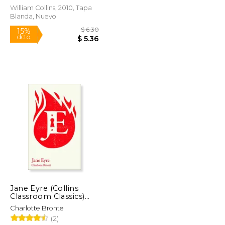
William Collins, 2010, Tapa
Blanda, Nuevo
$ 6.99
$ 6.30
15%
dcto.
$ 5.94
$ 5.36
Jane Eyre (Collins
Classroom Classics)
(en Inglés)
Charlotte Bronte
(2)