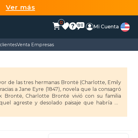
99
Ver más
0
Mi Cuenta
clientes
Venta Empresas
ayor de las tres hermanas Brontë (Charlotte, Emily
racias a Jane Eyre (1847), novela que la consagró
k Brontë, Charlotte Brontë vivió con su familia
quel agreste y desolado paisaje que habría de
episodios de sus novelas y de las de su hermana