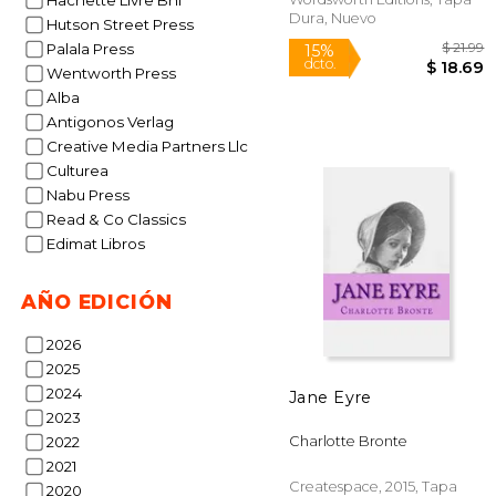
Hachette Livre Bnf
Dura, Nuevo
Hutson Street Press
Palala Press
Wentworth Press
Alba
Antigonos Verlag
Creative Media Partners Llc
Rápido
Culturea
Nabu Press
Read & Co Classics
Edimat Libros
AÑO EDICIÓN
2026
2025
15%
2024
Jane Eyre
dcto.
$ 
2023
Charlotte Bronte
2022
2021
Createspace, 2015, Tapa
2020