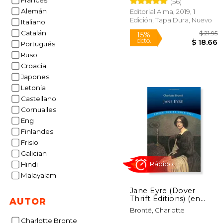
Francés
(56)
Alemán
Editorial Alma, 2019, 1
Rápido
Edición, Tapa Dura, Nuevo
Italiano
Catalán
Portugués
Ruso
Croacia
Japones
Letonia
Castellano
Cornualles
15%
dcto.
$ 
Eng
Finlandes
Frisio
Galician
Hindi
Malayalam
Jane Eyre (Dover
Thrift Editions) (en
AUTOR
Inglés)
Brontë, Charlotte
Charlotte Bronte