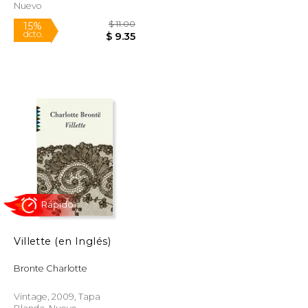
Nuevo
Villette (en Inglés)
$ 10.99
$ 11.00
15%
Bronte Charlotte
dcto.
$ 9.34
$ 9.35
Vintage, 2009, Tapa