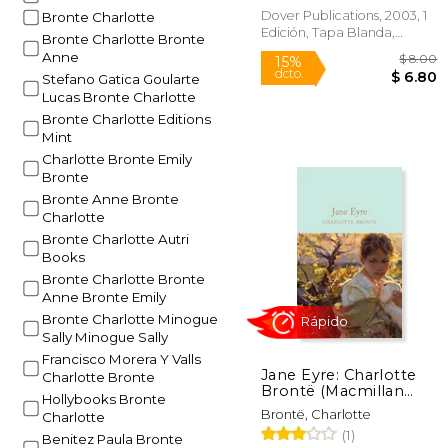
Dover Publications, 2003, 1
Bronte Charlotte
Edición, Tapa Blanda,
Bronte Charlotte Bronte
Nuevo
Anne
Rápido
Stefano Gatica Goularte
Lucas Bronte Charlotte
Bronte Charlotte Editions
Mint
Charlotte Bronte Emily
Bronte
Bronte Anne Bronte
Charlotte
Bronte Charlotte Autri
Books
15%
Bronte Charlotte Bronte
dcto.
$
Anne Bronte Emily
Bronte Charlotte Minogue
Sally Minogue Sally
Francisco Morera Y Valls
Jane Eyre: Charlotte
Charlotte Bronte
Brontë (Macmillan
Hollybooks Bronte
Collector'S Library,
Brontë, Charlotte
Charlotte
103) (en Inglés)
(1)
Benitez Paula Bronte