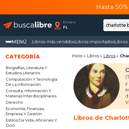
Hasta 50% 
Enviar a
FL
MENÚ
Libros más vendidos
Libros importados
Libros
Inicio
Libros
Libros
Char
CATEGORÍA
Biografías, Literatura Y
C
Estudios Literarios
(
Computación Y Tecnología
y
De La Información
e
Consulta, Información Y
d
Materias Interdisciplinares
r
V
Derecho
E
Economía, Finanzas,
Empresa Y Gestión
Libros de Charlot
Estilos De Vida, Aficiones Y
Ocio