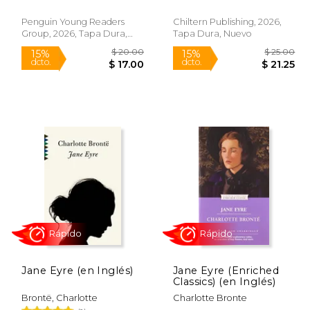
Penguin Young Readers
Chiltern Publishing, 2026,
Group, 2026, Tapa Dura,
Tapa Dura, Nuevo
Nuevo
$ 13.99
$ 20.00
15%
15%
dcto.
dcto.
11.89
$ 17.00
Jane Eyre (en Inglés)
Jane Eyre (Enriched
Classics) (en Inglés)
Brontë, Charlotte
Charlotte Bronte