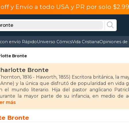
off y Envío a todo USA y PR por solo $2.
 con envío Rápido
Universo Cómics
Vida Cristiana
Opiniones de 
lotte Bronte
harlotte Bronte
Thornton, 1816 - Haworth, 1855) Escritora británica, la m
 Anne) y la única que disfrutó de popularidad en vida g
n el mundo literario. Hija del pastor anglicano Patric
urante la mayor parte de su infancia, en medio de a
eaparecer como fondo de los fantásticos y románticos 
er más
mily.
te Bronte