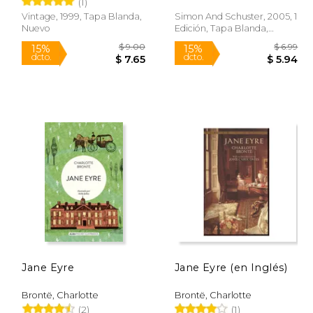
(1)
Vintage, 1999, Tapa Blanda,
Simon And Schuster, 2005, 1
Rápido
Rápido
Nuevo
Edición, Tapa Blanda,
Nuevo
$ 21.95
$ 9.00
15%
15%
dcto.
dcto.
18.66
$ 7.65
Jane Eyre
Jane Eyre (en Inglés)
Brontë, Charlotte
Brontë, Charlotte
(2)
(1)