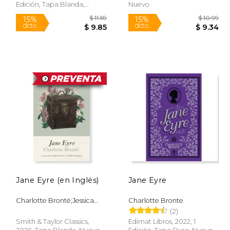
Edición, Tapa Blanda,
Nuevo
Nuevo
Jane Eyre (en Inglés)
Jane Eyre
$ 13.55
$ 11.59
15%
15%
Charlotte Brontë;Jessica
Charlotte Bronte
dcto.
dcto.
 11.95
$ 9.85
Ferri;Moira Donegan
(2)
Smith & Taylor Classics,
Edimat Libros, 2022, 1