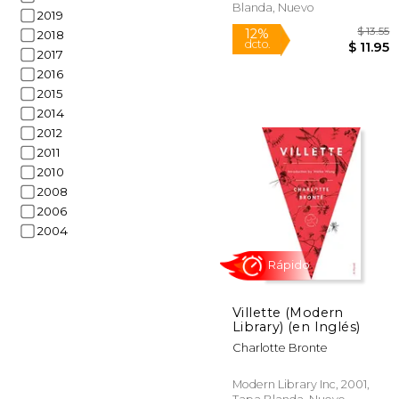
Blanda, Nuevo
2019
2018
2017
2016
2015
2014
2012
2011
2010
2008
2006
2004
Villette (Modern
Library) (en Inglés)
12%
Charlotte Bronte
dcto.
$
Modern Library Inc, 2001,