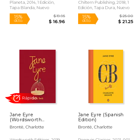
Planeta, 2014, 1 Edición,
Chiltern Publishing, 2018, 1
Tapa Blanda, Nuevo
Edición, Tapa Dura, Nuevo
Rápido
$ 14.99
$ 19.95
15%
15%
dcto.
dcto.
12.74
$ 16.96
Jane Eyre
Jane Eyre (Spanish
(Wordsworth
Edition)
Collector's Editions)
Brontë, Charlotte
Brontë, Charlotte
(en Inglés)
Wordsworth Editions, 2019,
Penguin Clasicos, 2021, 001