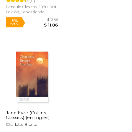
(11)
Penguin Clasicos, 2020, 001
Edición, Tapa Blanda,
Nuevo
$ 6.99
$ 13.95
15%
dcto.
$ 5.94
$ 11.86
Jane Eyre (Collins
Classics) (en Inglés)
Charlotte Bronte