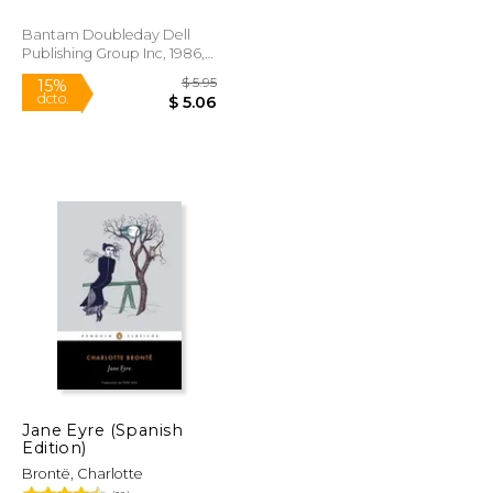
Bantam Doubleday Dell
Publishing Group Inc, 1986,
Tapa Blanda, Nuevo
$ 25.00
$ 5.95
15%
dcto.
$ 21.25
$ 5.06
Jane Eyre (Spanish
Edition)
Brontë, Charlotte