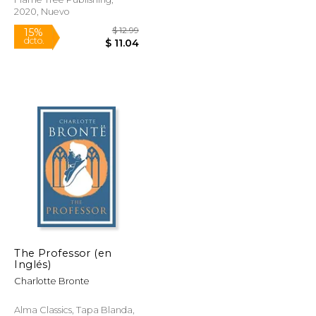
2020, Nuevo
Rápido
$ 16.95
$ 12.99
15%
The Professor (en
dcto.
$ 14.41
$ 11.04
Inglés)
Charlotte Bronte
Alma Classics, Tapa Blanda,