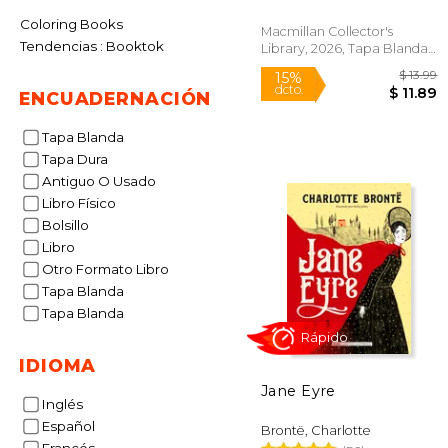
Coloring Books
Macmillan Collector's
Tendencias : Booktok
Library, 2026, Tapa Blanda,
Nuevo
ENCUADERNACIÓN
Tapa Blanda
Tapa Dura
Antiguo O Usado
15%
dcto.
$ 
Libro Físico
Bolsillo
Libro
Otro Formato Libro
Tapa Blanda
Tapa Blanda
IDIOMA
Jane Eyre
Inglés
Español
Brontë, Charlotte