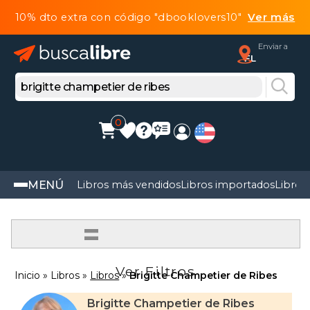
10% dto extra con código "dbooklovers10"
Ver más
Enviar a
FL
0
MENÚ
Libros más vendidos
Libros importados
Libros
=
Ver Filtros
Inicio
Libros
Libros
Brigitte Champetier de Ribes
Brigitte Champetier de Ribes