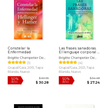
Constelar la
Las frases sanadoras.
Enfermedad
El lenguaje corporal y
$ 54.48
$ 15
50%
12%
espacial en las
dcto.
dcto.
$ 27.24
$ 13.
Brigitte Champetier De
Brigitte Champetier De
Constelaciones
Ribes
Ribes
(1)
(4)
Familiares
Grupal/Gaia, 2013, Tapa
Grupal/Gaia, 2021, Tapa
Blanda, Nuevo
Blanda, Nuevo