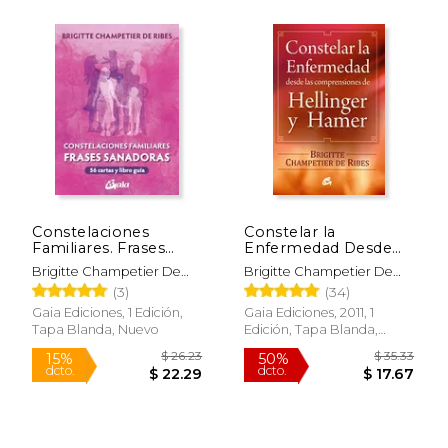
$ 13.95
$ 16.
15%
15%
dcto.
dcto.
$ 11.86
$ 13.
Constelaciones
Constelar la
Familiares. Frases
Enfermedad Desde
Sanadoras
las Comprensiones
Brigitte Champetier De
Brigitte Champetier De
de Hellinger y Hamer
Ribes
Ribes
(3)
(34)
Gaia Ediciones, 1 Edición,
Gaia Ediciones, 2011, 1
Tapa Blanda, Nuevo
Edición, Tapa Blanda,
Nuevo