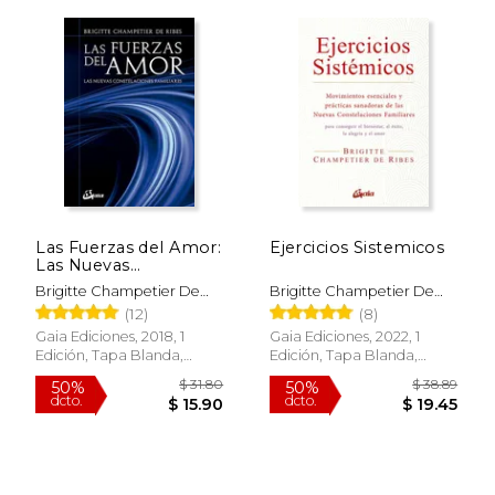
$ 26.23
$ 35.
15%
50%
dcto.
dcto.
$ 22.29
$ 17.
Las Fuerzas del Amor:
Ejercicios Sistemicos
Las Nuevas
Constelaciones
Brigitte Champetier De
Brigitte Champetier De
Familiares
Ribes
Ribes
(12)
(8)
Gaia Ediciones, 2018, 1
Gaia Ediciones, 2022, 1
Edición, Tapa Blanda,
Edición, Tapa Blanda,
Nuevo
Nuevo