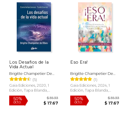
$ 31.80
$ 38.
50%
50%
dcto.
dcto.
$ 15.90
$ 19.
Los Desafios de la
Eso Era!
Vida Actual
Brigitte Champetier De
Brigitte Champetier De
Ribes
Ribes
(5)
(1)
Gaia Ediciones, 2020, 1
Gaia Ediciones, 2024, 1
Edición, Tapa Blanda,
Edición, Tapa Blanda,
Nuevo
Nuevo