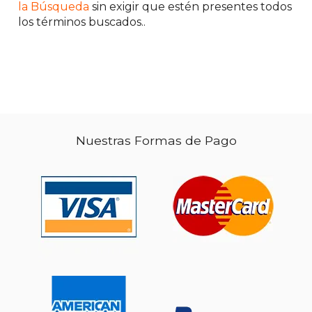
la Búsqueda
sin exigir que estén presentes todos
los términos buscados..
Nuestras Formas de Pago
$ 54.48
$ 73.
50%
50%
dcto.
dcto.
$ 27.24
$ 36.