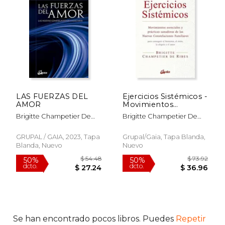
LAS FUERZAS DEL
Ejercicios Sistémicos -
AMOR
Movimientos
Esenciales y Prácticas
Brigitte Champetier De
Brigitte Champetier De
Sanadoras de las
Ribes
Ribes
Nuevas
$ 60.55
$ 54.
50%
50%
Constelaciones
GRUPAL / GAIA, 2023, Tapa
Grupal/Gaia, Tapa Blanda,
dcto.
dcto.
$ 30.28
$ 27.
Familiares
Blanda, Nuevo
Nuevo
Se han encontrado pocos libros. Puedes
Repetir