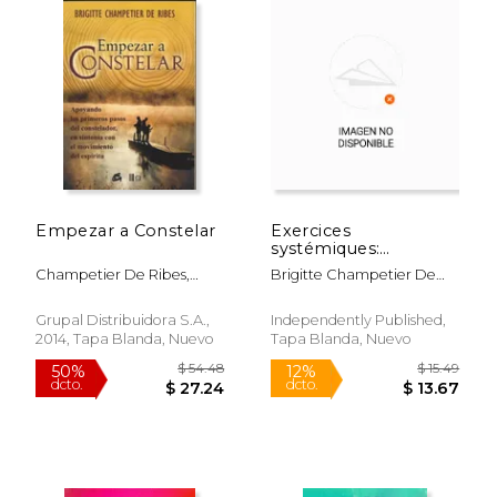
$ 35.33
$ 35.
50%
50%
dcto.
dcto.
$ 17.67
$ 17.
Empezar a Constelar
Exercices
systémiques:
Dynamiques de base
Champetier De Ribes,
Brigitte Champetier De
des Nouvelles
Brigitte
Ribes
Constellations (en
Francés)
Grupal Distribuidora S.A.,
Independently Published,
2014, Tapa Blanda, Nuevo
Tapa Blanda, Nuevo