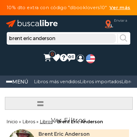
10% dto extra con código "dbooklovers10"
Ver más
Enviar a
FL
0
MENÚ
Libros más vendidos
Libros importados
Libros
=
Ver Filtros
Inicio
Libros
Libros
Brent Eric Anderson
Brent Eric Anderson