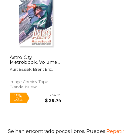
Astro City
Metrobook, Volume 5
(5) (Astro City
Kurt Busiek; Brent Eric
Metrobook, 5) (en
Anderson; Alex Ross; Brent
Inglés)
Anderson
Image Comics, Tapa
Blanda, Nuevo
Se han encontrado pocos libros. Puedes
Repetir
$ 34.99