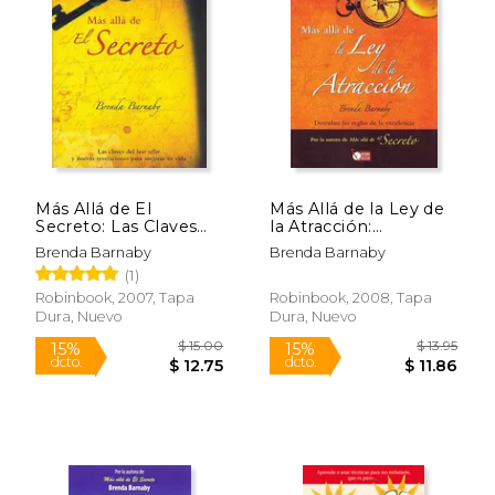
interesados en el crecimiento personal.
Más Allá de El
Más Allá de la Ley de
Secreto: Las Claves
la Atracción:
del Best Seller Y
Descubre Las Reglas
Brenda Barnaby
Brenda Barnaby
Nuevas Revelaciones
de la Excelencia
(1)
Para Mejorar Tu Vida
Robinbook, 2007, Tapa
Robinbook, 2008, Tapa
Dura, Nuevo
Dura, Nuevo
$ 15.00
$ 13