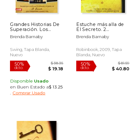
Grandes Historias De
Estuche más alla de
Superación. Los
El Secreto. 2
$ 39.92
$ 36.
50%
50%
Relatos Y Leyendas
Volumenes
dcto.
dcto.
$ 19.96
$ 18.
Brenda Barnaby
Brenda Barnaby
Que Confirman La
Eficacia Y El Poder De
El Secreto Para
Swing, Tapa Blanda,
Robinbook, 2009, Tapa
Transformar Nuestra
Nuevo
Blanda, Nuevo
Vida (Exitos (swing))
Disponible
Usado
en Buen Estado a
$ 13.25
.
Comprar Usado