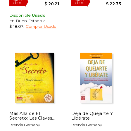
Disponible
Usado
en Buen Estado a
$ 18.07
.
Comprar Usado
$ 40.41
$ 44.
50%
50%
dcto.
dcto.
$ 20.21
$ 22.
Más Allá de El
Deja de Quejarte Y
Secreto: Las Claves
Libérate
del Best Seller Y
Brenda Barnaby
Brenda Barnaby
Nuevas Revelaciones