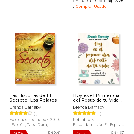
en Buen Estado a
$ 13.25
.
Comprar Usado
$ 18.00
$ 38.
15%
50%
dcto.
dcto.
$ 15.30
$ 19.
Las Historias de El
Hoy es el Primer día
Secreto: Los Relatos,
del Resto de tu Vida:
Leyendas Y
1001 Ideas Para
Brenda Barnaby
Brenda Barnaby
Anécdotas Que
Mejorar tu Vida y
(1)
(1)
Confirman La Eficacia
Encontrar la Felicidad
Y Poder de El Secreto
Ediciones Robinbook, 2010,
Robinbook,
1 Edición, Tapa Dura,
Encuadernación En Espiral,
Nuevo
Nuevo