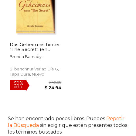
Das Geheimnis hinter
"The Secret" (en
Alemán)
Brenda Barnaby
$ 38.35
$ 81
50%
50%
Silberschnur Verlag Die G,
dcto.
dcto.
$ 19.18
$ 40.
Tapa Dura, Nuevo
Se han encontrado pocos libros. Puedes
Repetir
la Búsqueda
sin exigir que estén presentes todos
los términos buscados..