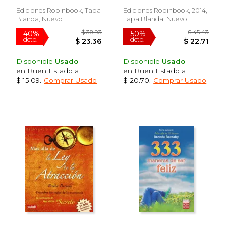
Para Mejorar Tu Vida
Ediciones Robinbook, Tapa
Ediciones Robinbook, 2014,
Blanda, Nuevo
Tapa Blanda, Nuevo
Disponible
Usado
Disponible
Usado
en Buen Estado a
en Buen Estado a
$ 15.09
.
Comprar Usado
$ 20.70
.
Comprar Usado
$ 38.93
$ 45.
40%
50%
dcto.
dcto.
$ 23.36
$ 22.