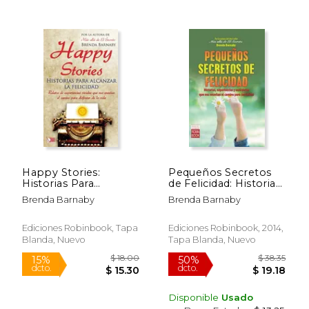
$ 12.95
$ 21
15%
15%
dcto.
dcto.
$ 11.01
$ 18.
Happy Stories:
Pequeños Secretos
Historias Para
de Felicidad: Historias,
Alcanzar La Felicidad
Experiencias Y
Brenda Barnaby
Brenda Barnaby
Anécdotas Que Nos
Enseñan El Camino
Para Ser Felices
Ediciones Robinbook, Tapa
Ediciones Robinbook, 2014,
Blanda, Nuevo
Tapa Blanda, Nuevo
Disponible
Usado