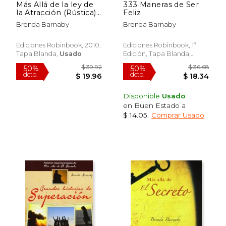
Más Allá de la ley de
333 Maneras de Ser
la Atracción (Rústica):
Feliz
Descubra las Leyes
Brenda Barnaby
Brenda Barnaby
que Gobiernan la
Excelencia (Exitos
(Swing))
Ediciones Robinbook, 2010,
Ediciones Robinbook, 1ª
Tapa Blanda,
Usado
Edición, Tapa Blanda,
Nuevo
Disponible
Usado
en Buen Estado a
$ 14.05
.
Comprar Usado