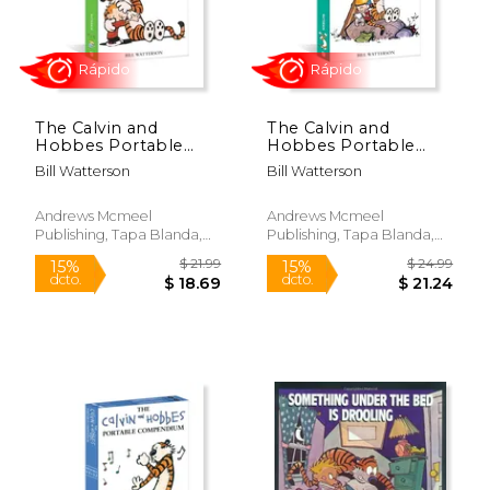
The Calvin and
The Calvin and
Rápido
Rápido
Hobbes Portable
Hobbes Portable
Compendium set 4
Compendium set 5
Bill Watterson
Bill Watterson
(Volume 4) (en Inglés)
(Volume 5) (en Inglés)
Andrews Mcmeel
Andrews Mcmeel
Publishing, Tapa Blanda,
Publishing, Tapa Blanda,
Nuevo
Nuevo
$ 19.99
$ 21
15%
15%
dcto.
dcto.
$ 16.99
$ 18.