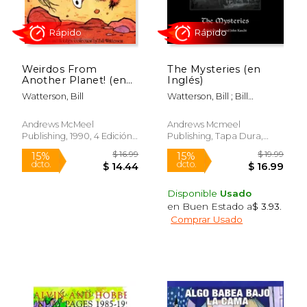
Weirdos From
The Mysteries (en
Another Planet! (en
Inglés)
Inglés)
Watterson, Bill
Watterson, Bill ; Bill
Watterson And John
Kascht
Andrews McMeel
Andrews Mcmeel
Publishing, 1990, 4 Edición,
Publishing, Tapa Dura,
Rápido
Rápido
Tapa Blanda, Nuevo
Nuevo
Disponible
Usado
en Buen Estado a
$ 3.93
.
Comprar Usado
$ 24.99
$ 16
15%
15%
dcto.
dcto.
$ 21.24
$ 14.