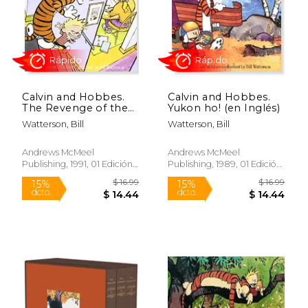
Rápido
Rápido
Calvin and Hobbes.
Calvin and Hobbes.
The Revenge of the
Yukon ho! (en Inglés)
Baby-Sat (en Inglés)
Watterson, Bill
Watterson, Bill
$ 21.99
$ 19
15%
15%
dcto.
dcto.
$ 18.69
$ 16.
Andrews McMeel
Andrews McMeel
Publishing, 1991, 01 Edición,
Publishing, 1989, 01 Edición,
Tapa Blanda, Nuevo
Tapa Blanda, Nuevo