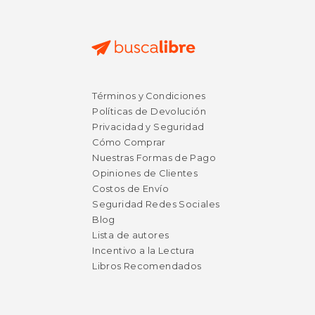
$ 39.31
$ 33.
40%
15%
Términos y Condiciones
dcto.
dcto.
$ 23.58
$ 28.
Políticas de Devolución
Privacidad y Seguridad
Cómo Comprar
Nuestras Formas de Pago
Opiniones de Clientes
Costos de Envío
Seguridad Redes Sociales
Blog
Lista de autores
Incentivo a la Lectura
Libros Recomendados