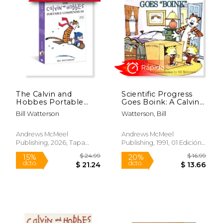
The Calvin and
Scientific Progress
Hobbes Portable
Goes Boink: A Calvin
Compendium Set 7
and Hobbes
Bill Watterson
Watterson, Bill
Collection (a Calvin &
Rápido
Hobbes Collection)
(en Inglés)
Andrews McMeel
Andrews McMeel
Publishing, 2026, Tapa
Publishing, 1991, 01 Edición,
Blanda, Nuevo
Tapa Blanda, Nuevo
$ 24.99
$ 16