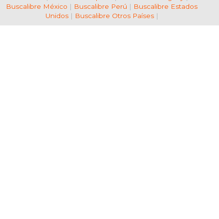
Buscalibre México
|
Buscalibre Perú
|
Buscalibre Estados
Unidos
|
Buscalibre Otros Países
|