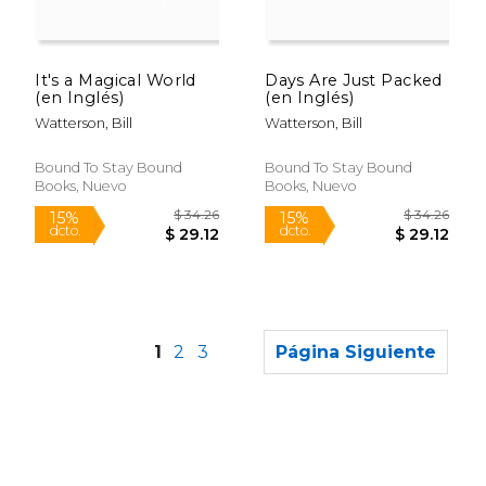
$ 59.98
$ 42.
50%
50%
dcto.
dcto.
$ 29.99
$ 21.
It's a Magical World
Days Are Just Packed
(en Inglés)
(en Inglés)
Watterson, Bill
Watterson, Bill
Bound To Stay Bound
Bound To Stay Bound
Books, Nuevo
Books, Nuevo
1
2
3
Página Siguiente