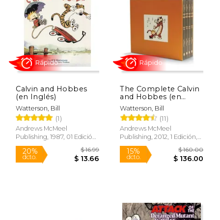
15%
20%
dcto.
dcto.
$ 21.24
$ 13.
Calvin and Hobbes
The Complete Calvin
(en Inglés)
and Hobbes (en
Inglés)
Watterson, Bill
Watterson, Bill
(1)
(11)
Andrews McMeel
Andrews McMeel
Publishing, 1987, 01 Edición,
Publishing, 2012, 1 Edición,
Rápido
Rápido
Tapa Blanda, Nuevo
Tapa Blanda, Nuevo