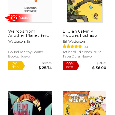
Weirdos from
El Gran Calvin y
Another Planet! (en
Hobbes Ilustrado
Inglés)
Watterson, Bill
Bill Watterson
(4)
Bound To Stay Bound
Astiberri Ediciones, 2022,
Books, Nuevo
Tapa Dura, Nuevo
$ 49.70
$ 59.
50%
50%
dcto.
dcto.
$ 24.85
$ 29.