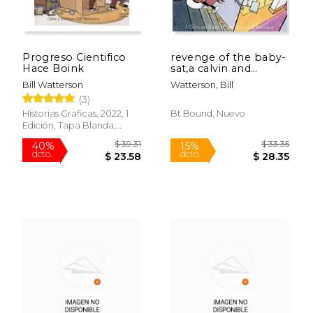
$ 57.34
$ 57.
50%
50%
dcto.
dcto.
$ 28.67
$ 28.
Progreso Cientifico
revenge of the baby-
Hace Boink
sat,a calvin and
hobbes collection
Bill Watterson
Watterson, Bill
(3)
Historias Graficas, 2022, 1
Bt Bound, Nuevo
Edición, Tapa Blanda,
Nuevo