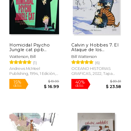
$ 16.99
$ 41.
15%
50%
dcto.
dcto.
$ 14.44
$ 20.
Homicidal Psycho
Calvin y Hobbes 7. El
Jungle cat ppb
Ataque de los
(Calvin and Hobbes)
Monstruos Mutantes
Watterson, Bill
Bill Watterson
(en Inglés)
de Nieve - Bill
(1)
(6)
Watterson - Libro
Físico
Andrews McMeel
OCEANO HISTORIAS
Publishing, 1994, 1 Edición,
GRAFICAS, 2022, Tapa
Tapa Blanda, Nuevo
Blanda, Nuevo