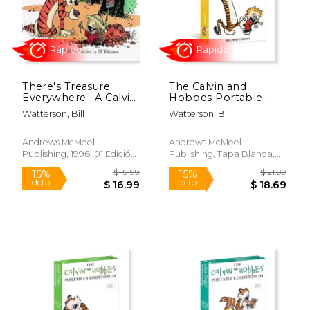
Rápido
Rápido
There's Treasure
The Calvin and
Everywhere--A Calvin
Hobbes Portable
and Hobbes
Compendium Set 3:
Watterson, Bill
Watterson, Bill
Collection (en Inglés)
Volume 3 (en Inglés)
Andrews McMeel
Andrews McMeel
Publishing, 1996, 01 Edición,
Publishing, Tapa Blanda,
Tapa Blanda, Nuevo
Nuevo
$ 225.00
$ 19
42%
15%
dcto.
dcto.
$ 131.40
$ 16.