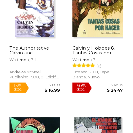
$ 16.99
$ 19
15%
15%
dcto.
dcto.
$ 14.44
$ 16.
The Authoritative
Calvin y Hobbes 8.
Calvin and
Tantas Cosas por
Hobbes,Includes
Hacer
Watterson, Bill
Watterson Bill
Cartoons From
(6)
Yukon ho and
Weirdos From
Andrews McMeel
Oceano, 2018, Tapa
Another Planet (en
Publishing, 1990, 01 Edición,
Blanda, Nuevo
Inglés)
Tapa Blanda, Nuevo