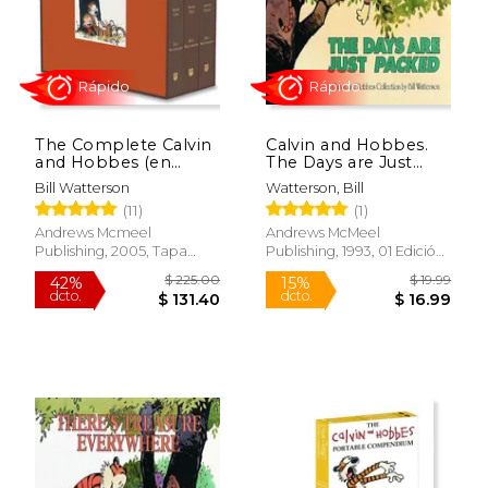
Rápido
Rápido
The Complete Calvin
Calvin and Hobbes.
and Hobbes (en
The Days are Just
Inglés)
Packed (en Inglés)
Bill Watterson
Watterson, Bill
(11)
(1)
Andrews Mcmeel
Andrews McMeel
Publishing, 2005, Tapa
Publishing, 1993, 01 Edición,
$ 16.99
$ 16
15%
15%
Dura, Nuevo
Tapa Blanda, Nuevo
dcto.
dcto.
$ 14.44
$ 14.