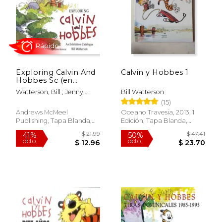
Exploring Calvin And
Calvin y Hobbes 1
Hobbes Sc (en
$ 19.99
$ 48.
15%
50%
Inglés)
dcto.
dcto.
Watterson, Bill ; Jenny,
Bill Watterson
$ 16.99
$ 24.
Robb
(15)
Andrews McMeel
Oceano Travesia, 2013, 1
Publishing, Tapa Blanda,
Edición, Tapa Blanda,
Nuevo
Nuevo