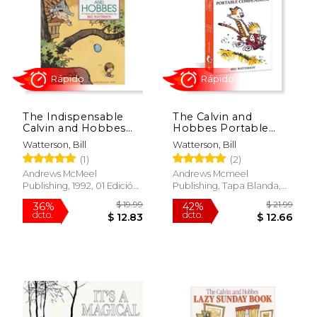
$ 19.99
$ 18
15%
15%
dcto.
dcto.
$ 16.99
$ 16.
The Indispensable
The Calvin and
Calvin and Hobbes
Hobbes Portable
ppb (Calvin and
Compendium set 1
Watterson, Bill
Watterson, Bill
Hobbes Treasury) (en
(Volume 1) (en Inglés)
(1)
(2)
Inglés)
Andrews McMeel
Andrews Mcmeel
Publishing, 1992, 01 Edición,
Publishing, Tapa Blanda,
Tapa Blanda, Nuevo
Nuevo
Rápido
Rápido