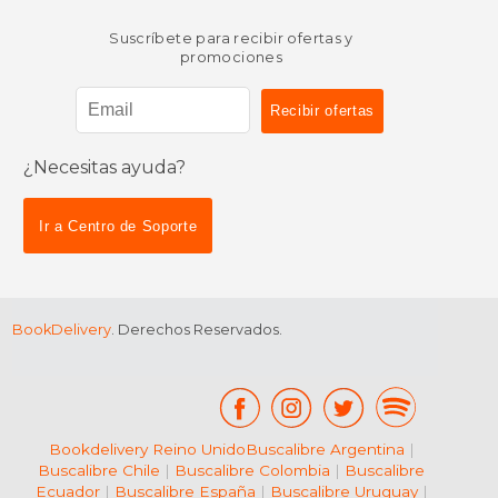
Suscríbete para recibir ofertas y
promociones
¿Necesitas ayuda?
$ 34.26
$ 34.
15%
15%
dcto.
dcto.
$ 29.12
$ 29.
Ir a Centro de Soporte
BookDelivery
. Derechos Reservados.
Bookdelivery Reino Unido
Buscalibre Argentina
|
Buscalibre Chile
|
Buscalibre Colombia
|
Buscalibre
Ecuador
|
Buscalibre España
|
Buscalibre Uruguay
|