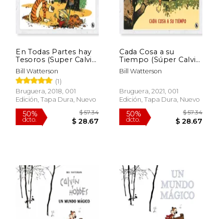
En Todas Partes hay
Cada Cosa a su
Tesoros (Super Calvin
Tiempo (Súper Calvin
y Hobbes 1)
y Hobbes 2)
Bill Watterson
Bill Watterson
(1)
Rápido
Bruguera, 2018, 001
Bruguera, 2021, 001
Edición, Tapa Dura, Nuevo
Edición, Tapa Dura, Nuevo
$ 27.35
$ 71
6%
50%
dcto.
dcto.
$ 25.74
$ 36.