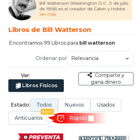
Bill Watterson (Washington D.C., 5 de julio
de 1958) es el creador de Calvin y Hobbes,
Ver más
una de las tiras cómicas más populares y
apreciadas del siglo XX. Watterson dibujó
la tira desde su debut, el 18 de noviembre
Libros de Bill Watterson
de 1985, hasta el 31 de diciembre de 1995.
En 1986, Watterson se convirtió en la
persona más joven en ganar el prestigioso
Encontramos 99 Libros para
bill watterson
premio Reuben al "dibujante más
destacado del año" de la National
Ordenar por
Cartoonists Society. Volvió a ganar el
premio en 1988, y también fue nominado
para el premio en 1992.
Comparte y
Ver:
gana dinero
Libros Físicos
Estado:
Todos
Nuevos
Usados
Nuevo
Anticuarios
Rápido