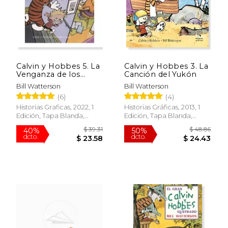
Rápido
Calvin y Hobbes 5. La
Calvin y Hobbes 3. La
Venganza de los
Canción del Yukón
Chicos
Bill Watterson
Bill Watterson
(6)
(4)
Historias Graficas, 2022, 1
Historias Gráficas, 2013, 1
Edición, Tapa Blanda,
Edición, Tapa Blanda,
Nuevo
Nuevo
$ 21.99
$ 47
41%
50%
dcto.
dcto.
$ 12.96
$ 23.