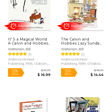
$ 19.99
$ 21
36%
42%
dcto.
dcto.
$ 12.83
$ 12.
It' S a Magical World:
The Calvin and
A Calvin and Hobbes
Hobbes Lazy Sunday
Collection (Volume
Book (en Inglés)
Watterson, Bill
Watterson, Bill
16) (en Inglés)
(1)
(1)
Andrews McMeel
Andrews McMeel
Publishing, 1996, 1 Edición,
Publishing, 1989, 01 Edición,
Tapa Blanda, Nuevo
Tapa Blanda, Nuevo
Rápido
Rápido