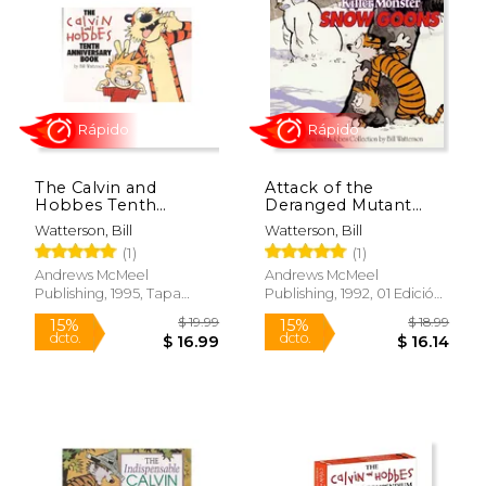
$ 16.99
$ 160.
20%
15%
dcto.
dcto.
$ 13.66
$ 136.
The Calvin and
Attack of the
Hobbes Tenth
Deranged Mutant
Anniversary Book (en
Killer Monster Snow
Watterson, Bill
Watterson, Bill
Inglés)
Goons,A Calvin and
(1)
(1)
Hobbes Collection
(en Inglés)
Andrews McMeel
Andrews McMeel
Publishing, 1995, Tapa
Publishing, 1992, 01 Edición,
Blanda, Nuevo
Tapa Blanda, Nuevo
Rápido
Rápido