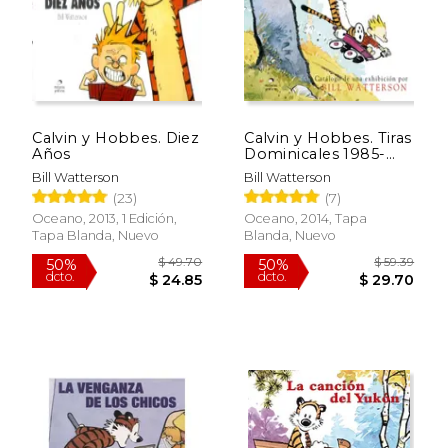
Calvin y Hobbes. Diez
Calvin y Hobbes. Tiras
Años
Dominicales 1985-
1995 (Edición
Bill Watterson
Bill Watterson
Bilingüe)
(23)
(7)
$ 19.99
$ 39
15%
40%
Oceano, 2013, 1 Edición,
Oceano, 2014, Tapa
dcto.
dcto.
$ 16.99
$ 23.
Tapa Blanda, Nuevo
Blanda, Nuevo