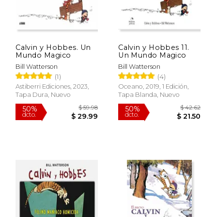
Calvin y Hobbes. Un
Calvin y Hobbes 11.
Mundo Magico
Un Mundo Magico
Bill Watterson
Bill Watterson
(1)
(4)
Astiberri Ediciones, 2023,
Oceano, 2019, 1 Edición,
Tapa Dura, Nuevo
Tapa Blanda, Nuevo
$ 45.50
$ 48.
50%
50%
dcto.
dcto.
$ 22.75
$ 24.