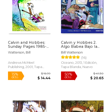
Calvin and Hobbes:
Calvin y Hobbes 2.
Sunday Pages 1985-
Algo Babea Bajo la
1995 (en Inglés)
Cama
Watterson, Bill
Bill Watterson
(16)
Andrews McMeel
Oceano, 2013, 1 Edición,
Rápido
Rápido
Publishing, 2001, Tapa
Tapa Blanda, Nuevo
Blanda, Nuevo