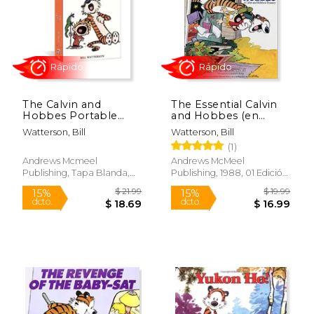
The Calvin and
The Essential Calvin
$ 19.99
$ 16
Hobbes Portable
and Hobbes (en
15%
15%
dcto.
dcto.
Compendium set 2
Inglés)
$ 16.99
$ 14.
Watterson, Bill
Watterson, Bill
(Volume 2) (en Inglés)
(1)
Andrews Mcmeel
Andrews McMeel
Publishing, Tapa Blanda,
Publishing, 1988, 01 Edición,
Nuevo
Tapa Blanda, Nuevo