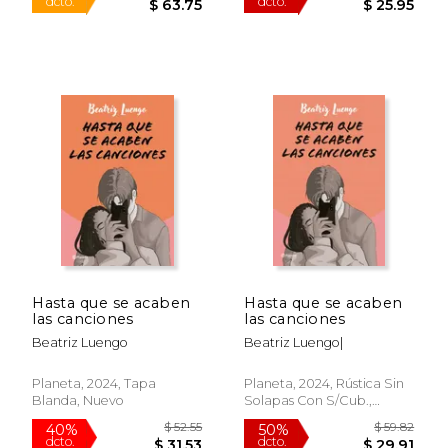
Hasta que se acaben
Hasta que se acaben
las canciones
las canciones
$ 75.00
$ 51.
15%
50%
Beatriz Luengo
Beatriz Luengo|
dcto.
dcto.
$ 63.75
$ 25.
Planeta, 2024, Tapa
Planeta, 2024, Rústica Sin
Blanda, Nuevo
Solapas Con S/cub.,
Nuevo