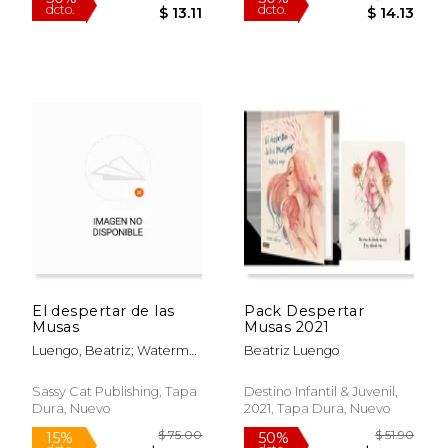
$ 26.22
$ 28.
50%
50%
dcto.
dcto.
El despertar de las
Pack Despertar
$ 13.11
$ 14.
Musas
Musas 2021
Luengo, Beatriz; Waterme,
Beatriz Luengo
Marta
Sassy Cat Publishing, Tapa
Destino Infantil & Juvenil,
Dura, Nuevo
2021, Tapa Dura, Nuevo