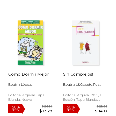
Cómo Dormir Mejor
Sin Complejos!
Beatriz López
Beatriz L&Oacute;Pez
Luengo,Carla Uriarte
Luengo; Lourdes Espinosa
Chavarri
Fern&Aacute;Ndez
Editorial Arguval, Tapa
Editorial Arguval, 2015, 1
Blanda, Nuevo
Edición, Tapa Blanda,
Nuevo
$ 39.92
$ 26.
50%
50%
dcto.
dcto.
$ 19.96
$ 13.