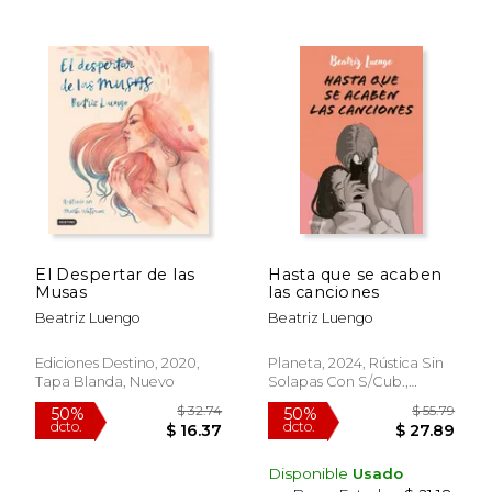
$ 28.40
$ 45.
40%
40%
dcto.
dcto.
$ 17.04
$ 27.
El Despertar de las
Hasta que se acaben
Musas
las canciones
Beatriz Luengo
Beatriz Luengo
Ediciones Destino, 2020,
Planeta, 2024, Rústica Sin
Tapa Blanda, Nuevo
Solapas Con S/cub.,
Nuevo
Disponible
Usado