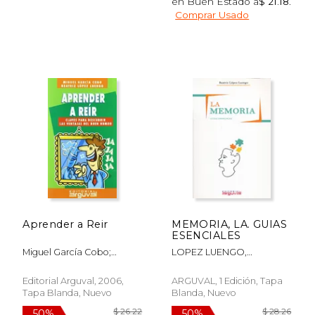
en Buen Estado a
$ 21.18
.
Comprar Usado
$ 32.74
$ 55.
50%
50%
dcto.
dcto.
$ 16.37
$ 27.
Aprender a Reir
MEMORIA, LA. GUIAS
ESENCIALES
Miguel García Cobo;
LOPEZ LUENGO,
Beatriz López Luengo
BEATRIZ
Editorial Arguval, 2006,
ARGUVAL, 1 Edición, Tapa
Tapa Blanda, Nuevo
Blanda, Nuevo