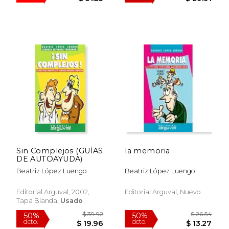
Sin Complejos (GUÍAS
la memoria
DE AUTOAYUDA)
Beatriz López Luengo
Beatriz López Luengo
$ 52.55
$ 59.
Editorial Arguval, 2002,
Editorial Arguval, Nuevo
40%
50%
dcto.
dcto.
$ 31.53
$ 29.
Tapa Blanda,
Usado