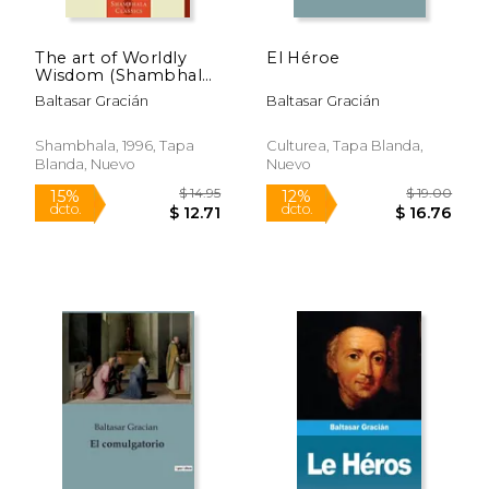
The art of Worldly
El Héroe
Wisdom (Shambhala
Classics) (en Inglés)
Baltasar Gracián
Baltasar Gracián
Shambhala, 1996, Tapa
Culturea, Tapa Blanda,
Blanda, Nuevo
Nuevo
$ 15.50
$ 11
12%
15%
dcto.
dcto.
$ 13.68
$ 10.