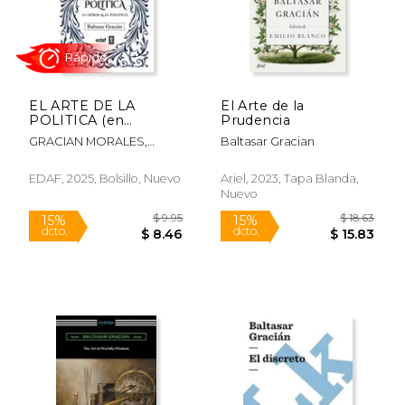
EL ARTE DE LA
El Arte de la
POLITICA (en
Prudencia
Castellano)
GRACIAN MORALES,
Baltasar Gracian
BALTASAR
EDAF, 2025, Bolsillo, Nuevo
Ariel, 2023, Tapa Blanda,
Nuevo
$ 12.56
$ 6.
6%
6%
dcto.
dcto.
$ 11.82
$ 6.