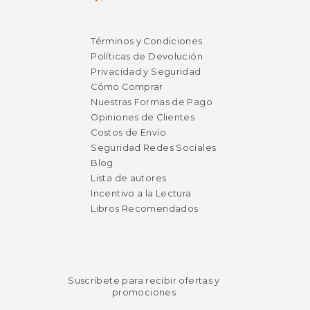
$ 14.99
$ 22.
6%
12%
dcto.
dcto.
Términos y Condiciones
$ 14.11
$ 19.
Políticas de Devolución
Privacidad y Seguridad
Cómo Comprar
Nuestras Formas de Pago
Opiniones de Clientes
Costos de Envío
Seguridad Redes Sociales
Blog
Lista de autores
Incentivo a la Lectura
Libros Recomendados
Suscríbete para recibir ofertas y
promociones