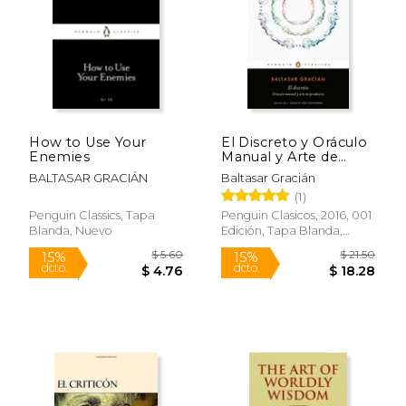
$ 7.25
$ 13
12%
15%
dcto.
dcto.
$ 6.40
$ 11.
How to Use Your
El Discreto y Oráculo
Enemies
Manual y Arte de
Prudencia
BALTASAR GRACIÁN
Baltasar Gracián
(1)
Penguin Classics, Tapa
Penguin Clasicos, 2016, 001
Blanda, Nuevo
Edición, Tapa Blanda,
Nuevo