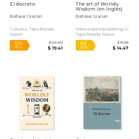
El discreto
The art of Worldly
Wisdom (en Inglés)
Baltasar Gracián
Baltasar Gracian
Culturea, Tapa Blanda,
Indoeuropeanpublishing.Com,
Nuevo
Tapa Blanda, Nuevo
$ 19.00
$ 18
12%
6%
dcto.
dcto.
$ 16.76
$ 17.