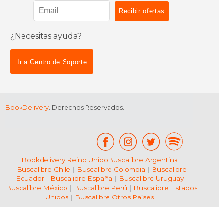
¿Necesitas ayuda?
$ 16.24
$ 40.
6%
6%
dcto.
dcto.
$ 15.28
$ 38.
Ir a Centro de Soporte
BookDelivery
. Derechos Reservados.
Bookdelivery Reino Unido
Buscalibre Argentina
|
Buscalibre Chile
|
Buscalibre Colombia
|
Buscalibre
Ecuador
|
Buscalibre España
|
Buscalibre Uruguay
|
Buscalibre México
|
Buscalibre Perú
|
Buscalibre Estados
Unidos
|
Buscalibre Otros Países
|