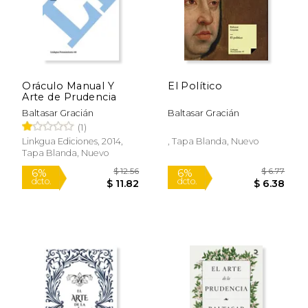
Oráculo Manual Y
El Político
Arte de Prudencia
Baltasar Gracián
Baltasar Gracián
(1)
Linkgua Ediciones, 2014,
, Tapa Blanda, Nuevo
Tapa Blanda, Nuevo
$ 7.97
$ 13
6%
12%
dcto.
dcto.
$ 7.51
$ 11.