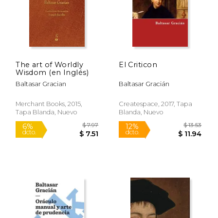
The art of Worldly
El Criticon
Wisdom (en Inglés)
Baltasar Gracian
Baltasar Gracián
Merchant Books, 2015,
Createspace, 2017, Tapa
Tapa Blanda, Nuevo
Blanda, Nuevo
$ 13.32
$ 5.
12%
12%
dcto.
dcto.
$ 11.75
$ 5.