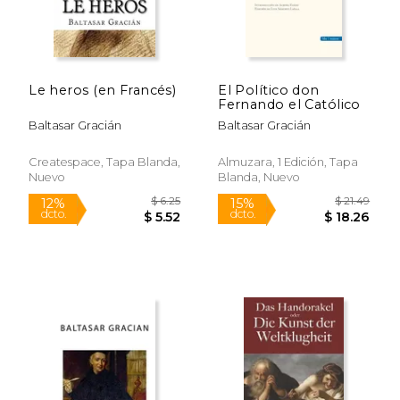
Le heros (en Francés)
El Político don
Fernando el Católico
Baltasar Gracián
Baltasar Gracián
Createspace, Tapa Blanda,
Almuzara, 1 Edición, Tapa
Nuevo
Blanda, Nuevo
$ 9.99
$ 11
6%
6%
dcto.
dcto.
$ 9.40
$ 11.