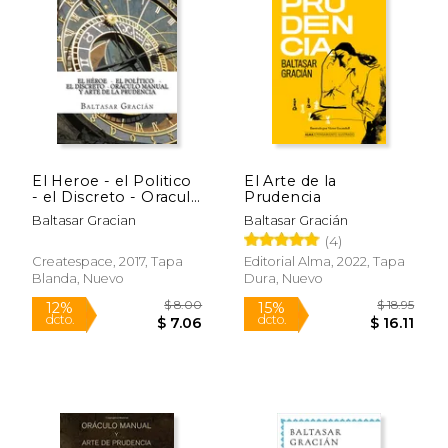
15%
12%
dcto.
dcto.
$ 9.31
$ 5.
El Heroe - el Politico
El Arte de la
- el Discreto - Oraculo
Prudencia
Manual y Arte de la
Baltasar Gracian
Baltasar Gracián
Prudencia
(4)
Createspace, 2017, Tapa
Editorial Alma, 2022, Tapa
Blanda, Nuevo
Dura, Nuevo