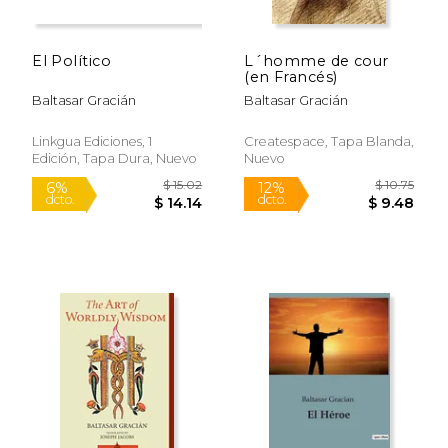
El Político
L´homme de cour
(en Francés)
Baltasar Gracián
Baltasar Gracián
$ 28.00
$ 14.
15%
12%
dcto.
dcto.
$ 23.80
$ 12.
Linkgua Ediciones, 1
Createspace, Tapa Blanda,
Edición, Tapa Dura, Nuevo
Nuevo