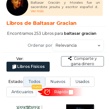
Baltasar Gracián y Morales fue un
sacerdote jesuita y escritor español del
Ver más
Siglo de Oro, que cultivó la prosa didáctica
y filosófica.
Libros de Baltasar Gracian
Encontramos 253 Libros para
baltasar gracian
Ordenar por
Comparte y
Ver:
gana dinero
Libros Físicos
Estado:
Todos
Nuevos
Usados
Nuevo
Anticuarios
Rápido