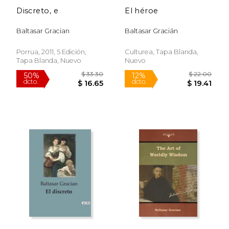
Discreto, e
El héroe
Baltasar Gracian
Baltasar Gracián
Porrua, 2011, 5 Edición,
Culturea, Tapa Blanda,
Tapa Blanda, Nuevo
Nuevo
$ 18.70
$ 19
15%
15%
dcto.
dcto.
$ 15.90
$ 16.