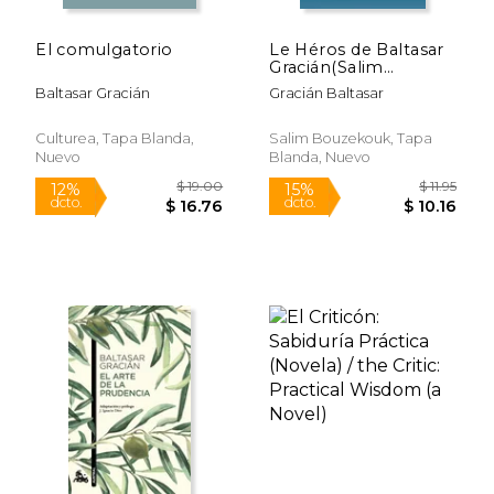
El comulgatorio
Le Héros de Baltasar
Gracián(Salim
Bouzekouk) (en
Baltasar Gracián
Gracián Baltasar
Francés)
Culturea, Tapa Blanda,
Salim Bouzekouk, Tapa
Nuevo
Blanda, Nuevo
$ 15.02
$ 10.
6%
12%
dcto.
dcto.
$ 14.14
$ 9.