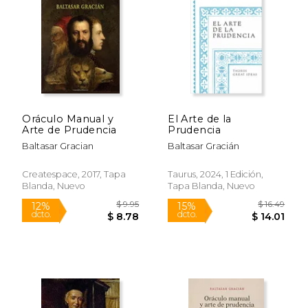
$ 8.00
$ 18
12%
15%
dcto.
dcto.
$ 7.06
$ 16.
Oráculo Manual y
El Arte de la
Arte de Prudencia
Prudencia
Baltasar Gracian
Baltasar Gracián
Createspace, 2017, Tapa
Taurus, 2024, 1 Edición,
Blanda, Nuevo
Tapa Blanda, Nuevo