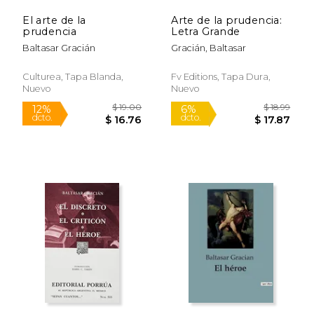
El arte de la
Arte de la prudencia:
prudencia
Letra Grande
Baltasar Gracián
Gracián, Baltasar
Culturea, Tapa Blanda,
Fv Editions, Tapa Dura,
Nuevo
Nuevo
$ 19.00
$ 11
12%
15%
dcto.
dcto.
$ 16.76
$ 10.