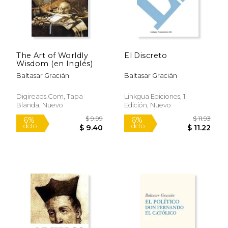
The Art of Worldly
El Discreto
Wisdom (en Inglés)
Baltasar Gracián
Baltasar Gracián
Rápido
Digireads.com, Tapa
Linkgua Ediciones, 1
Blanda, Nuevo
Edición, Nuevo
$ 9.95
$ 18
15%
15%
dcto.
dcto.
$ 8.46
$ 15.