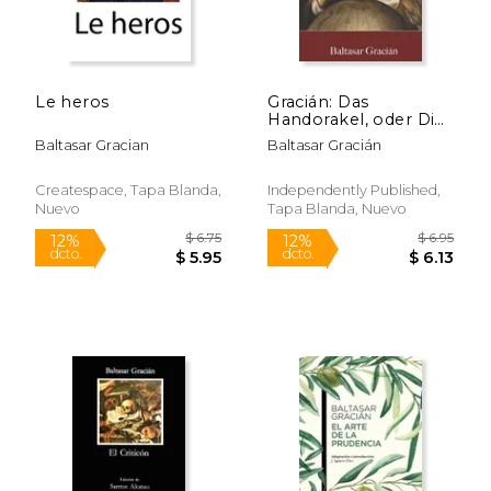
Le heros
Gracián: Das
Handorakel, oder Die
Kunst der
Baltasar Gracian
Baltasar Gracián
Weltklugheit (en
Alemán)
Createspace, Tapa Blanda,
Independently Published,
Nuevo
Tapa Blanda, Nuevo