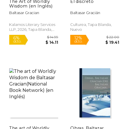
The Art of Worldly
El discreto
Wisdom (en Inglés)
Baltasar Gracian
Baltasar Gracián
Kalamos Literary Services
Culturea, Tapa Blanda,
LLP, 2026, Tapa Blanda,
Nuevo
Nuevo
$ 33.30
$ 22.
50%
12%
dcto.
dcto.
$ 16.65
$ 19.
The art of Worldly
Obras. Baltazar