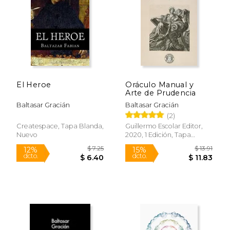
$ 9.95
$ 16.
12%
15%
dcto.
dcto.
$ 8.78
$ 14.
El Heroe
Oráculo Manual y
Arte de Prudencia
Baltasar Gracián
Baltasar Gracián
(2)
Createspace, Tapa Blanda,
Guillermo Escolar Editor,
Nuevo
2020, 1 Edición, Tapa
Blanda, Nuevo