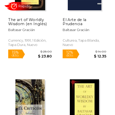
$ 6.75
$ 6.
12%
12%
dcto.
dcto.
$ 5.95
$ 6.
The art of Worldly
El Arte de la
Wisdom (en Inglés)
Prudencia
Baltasar Gracián
Baltasar Gracián
Currency, 1991, 1 Edición,
Culturea, Tapa Blanda,
Tapa Dura, Nuevo
Nuevo