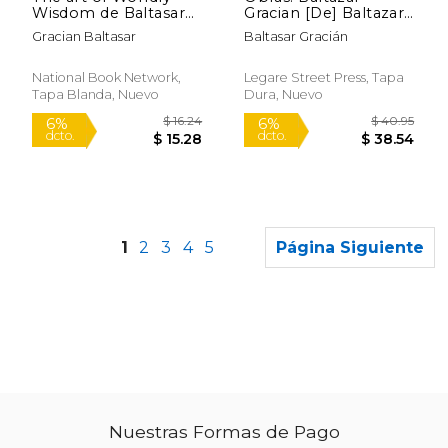
Wisdom de Baltasar
Gracian [De] Baltazar
Gracian(National
Gracian.
Gracian Baltasar
Baltasar Gracián
Book Network) (en
Inglés)
National Book Network,
Legare Street Press, Tapa
Tapa Blanda, Nuevo
Dura, Nuevo
1
2
3
4
5
Página Siguiente
Nuestras Formas de Pago