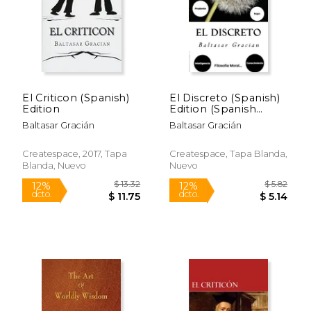
Rápido
El Criticon (Spanish)
El Discreto (Spanish)
Edition
Edition (Spanish
Edition)
Baltasar Gracián
Baltasar Gracián
$ 13.00
$ 10.
12%
15%
dcto.
dcto.
$ 11.47
$ 9.
Createspace, 2017, Tapa
Createspace, Tapa Blanda,
Blanda, Nuevo
Nuevo