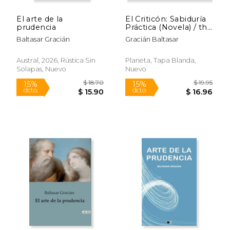
El arte de la
El Criticón: Sabiduría
prudencia
Práctica (Novela) / the
Critic: Practical
Baltasar Gracián
Gracián Baltasar
Wisdom (a Novel)
Austral, 2026, Rústica Sin
Planeta, Tapa Blanda,
Solapas, Nuevo
Nuevo
$ 14.95
$ 19.
15%
12%
dcto.
dcto.
$ 12.71
$ 16.