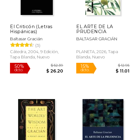
$ 6.25
$ 21.
12%
15%
dcto.
dcto.
$ 5.52
$ 18.
El Criticón (Letras
EL ARTE DE LA
Hispánicas)
PRUDENCIA
Baltasar Gracián
BALTASAR GRACIÁN
(3)
Cátedra, 2004, 9 Edición,
PLANETA, 2026, Tapa
Tapa Blanda, Nuevo
Blanda, Nuevo