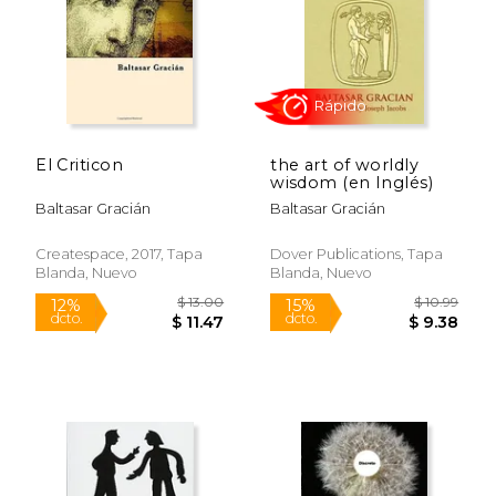
El Criticon
the art of worldly
$ 5.60
$ 21.
wisdom (en Inglés)
15%
15%
dcto.
dcto.
$ 4.76
$ 18.
Baltasar Gracián
Baltasar Gracián
Createspace, 2017, Tapa
Dover Publications, Tapa
Blanda, Nuevo
Blanda, Nuevo