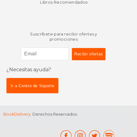
Libros Recomendados
Suscríbete para recibir ofertas y
promociones
¿Necesitas ayuda?
$ 34.77
$ 42.
50%
15%
dcto.
dcto.
$ 17.38
$ 35.
Ir a Centro de Soporte
BookDelivery
. Derechos Reservados.