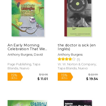
An Early Morning
the doctor is sick (en
Celebration That We
Inglés)
Would All
Anthony Burgess, David
Anthony Burgess
Remember! (en
(1)
Inglés)
Page Publishing, Tapa
W. W. Norton & Company,
Blanda, Nuevo
Tapa Blanda, Nuevo
$ 35.48
$ 19.
40%
6%
dcto.
dcto.
$ 21.29
$ 17.