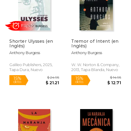
Rápido
Shorter Ulysses (en
Tremor of Intent (en
Inglés)
Inglés)
Anthony Burgess
Anthony Burgess
$ 16.95
$ 19.
15%
15%
dcto.
dcto.
$ 14.41
$ 16.
Galileo Publishers, 2025,
W. W. Norton & Company,
Tapa Dura, Nuevo
2013, Tapa Blanda, Nuevo