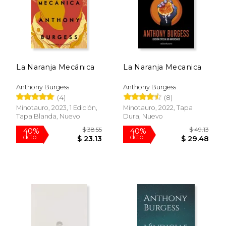
Rápido
La Naranja Mecánica
La Naranja Mecanica
Anthony Burgess
Anthony Burgess
(4)
(8)
Minotauro, 2023, 1 Edición,
Minotauro, 2022, Tapa
Tapa Blanda, Nuevo
Dura, Nuevo
$ 24.95
$ 14
15%
15%
dcto.
dcto.
$ 21.21
$ 12.