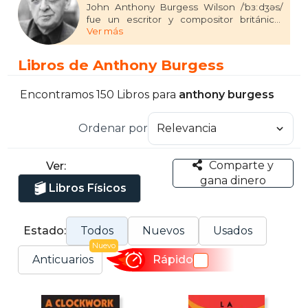
John Anthony Burgess Wilson /ˈbɜːdʒəs/
fue un escritor y compositor británico,
Ver más
quién realizó una prolífica obra literaria y
musical, siendo generalmente conocido
por la novela A Clockwork Orange en 1962,
Libros de Anthony Burgess
la cual se hizo famosa por la película
homónima de Stanley Kubrick en 1971.
Encontramos 150 Libros para
anthony burgess
Ordenar por
Comparte y
Ver:
gana dinero
Libros Físicos
Estado:
Todos
Nuevos
Usados
Nuevo
Anticuarios
Rápido