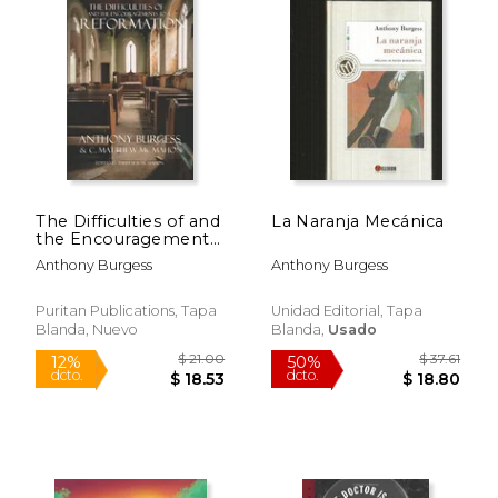
Rápido
The Difficulties of and
La Naranja Mecánica
the Encouragements
to a Reformation (en
Anthony Burgess
Anthony Burgess
Inglés)
Puritan Publications, Tapa
Unidad Editorial, Tapa
Blanda, Nuevo
Blanda,
Usado
$ 18.99
$ 15
15%
15%
dcto.
dcto.
$ 16.14
$ 13.