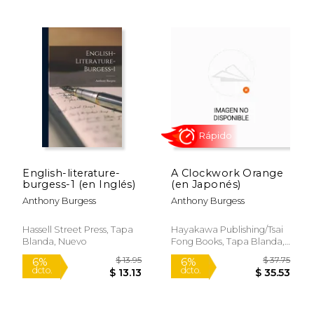
$ 21.95
$ 51.
15%
50%
dcto.
dcto.
$ 18.66
$ 25.
English-literature-
A Clockwork Orange
burgess-1 (en Inglés)
(en Japonés)
Anthony Burgess
Anthony Burgess
Hassell Street Press, Tapa
Hayakawa Publishing/Tsai
Blanda, Nuevo
Fong Books, Tapa Blanda,
Nuevo