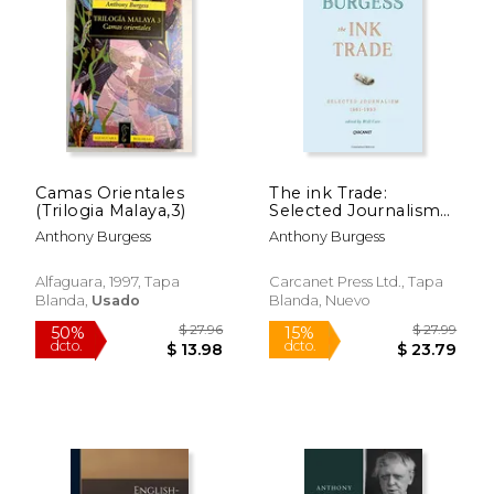
$ 21.00
$ 37
12%
50%
dcto.
dcto.
$ 18.53
$ 18.
Camas Orientales
The ink Trade:
(Trilogia Malaya,3)
Selected Journalism
1961 - 1993 (en
Anthony Burgess
Anthony Burgess
Inglés)
Alfaguara, 1997, Tapa
Carcanet Press Ltd., Tapa
Blanda,
Usado
Blanda, Nuevo