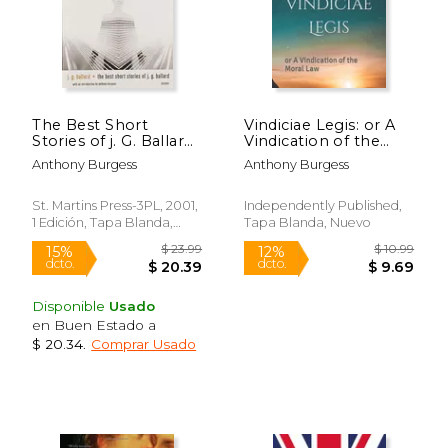
The Best Short
Vindiciae Legis: or A
Stories of j. G. Ballard
Vindication of the
(en Inglés)
Moral Law (en Inglés)
Anthony Burgess
Anthony Burgess
St. Martins Press-3PL, 2001,
Independently Published,
1 Edición, Tapa Blanda,
Tapa Blanda, Nuevo
Nuevo
$ 38.55
$ 49.
40%
40%
dcto.
dcto.
$ 23.13
$ 29.
Disponible
Usado
en Buen Estado a
$ 20.34
.
Comprar Usado