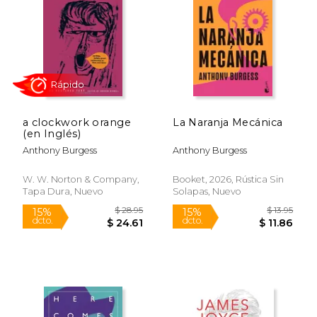
$ 14.95
$ 20.
15%
15%
dcto.
dcto.
$ 12.71
$ 17.
a clockwork orange
La Naranja Mecánica
(en Inglés)
Anthony Burgess
Anthony Burgess
W. W. Norton & Company,
Booket, 2026, Rústica Sin
Tapa Dura, Nuevo
Solapas, Nuevo
Rápido