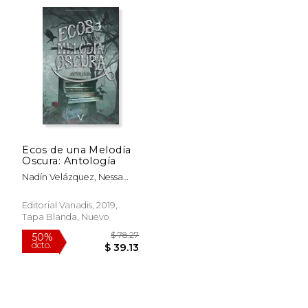
Ecos de una Melodía
Oscura: Antología
Nadín Velázquez, Nessa
Simmons, Natalia Hatt;
$ 92.
50%
Carla Angelo; Florencia
Editorial Vanadis, 2019,
dcto.
$ 74.53
$ 46.
Casella; Marta Cuchelo;
Tapa Blanda, Nuevo
Ann Rodd; Anabel
Alvarado; Mila Gómez
Mereijo; Nancy A. Cantú