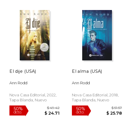
$ 51.09
$ 62.
50%
50%
dcto.
dcto.
$ 25.54
$ 31.
El dije (USA)
El alma (USA)
Ann Rodd
Ann Rodd
Nova Casa Editorial, 2022,
Nova Casa Editorial, 2018,
Tapa Blanda, Nuevo
Tapa Blanda, Nuevo