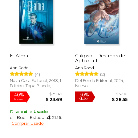
50%
50%
dcto.
dcto.
$ 15.67
$ 27.
El Alma
Calipso - Destinos de
Agharta 1
Ann Rodd
Ann Rodd
(4)
(2)
Nova Casa Editorial, 2018, 1
Del Fondo Editorial, 2024,
Edición, Tapa Blanda,
Nuevo
Nuevo
Disponible
Usado
en Buen Estado a
$ 21.16
.
Comprar Usado