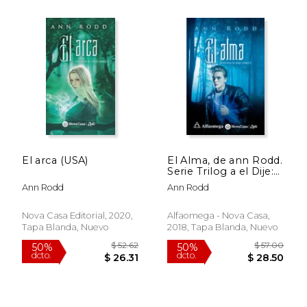
$ 49.42
$ 51
50%
50%
dcto.
dcto.
$ 24.71
$ 25.
El arca (USA)
El Alma, de ann Rodd.
Serie Trilog a el Dije:
Libro 2 Editorial
Ann Rodd
Ann Rodd
Alfaomega - Nova
Casa, Tapa Blanda,
Edici n 1 en Espa ol,
Nova Casa Editorial, 2020,
Alfaomega - Nova Casa,
2018
Tapa Blanda, Nuevo
2018, Tapa Blanda, Nuevo