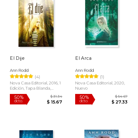
El Dije
El Arca
Ann Rodd
Ann Rodd
(4)
(1)
Nova Casa Editorial, 2016, 1
Nova Casa Editorial, 2020,
Edición, Tapa Blanda,
Nuevo
Nuevo
$ 31.34
$ 54.