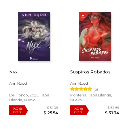
$ 39.49
$ 57
40%
50%
dcto.
dcto.
$ 23.69
$ 28.
Nyx
Suspiros Robados
Ann Rodd
Ann Rodd
(5)
Del Fondo, 2025, Tapa
Montena, Tapa Blanda,
Blanda, Nuevo
Nuevo