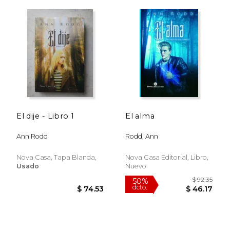
El dije - Libro 1
El alma
$ 52.62
$ 57.
50%
50%
dcto.
dcto.
Ann Rodd
Rodd, Ann
$ 26.31
$ 28.
Nova Casa, Tapa Blanda,
Nova Casa Editorial, Libro,
Usado
Nuevo