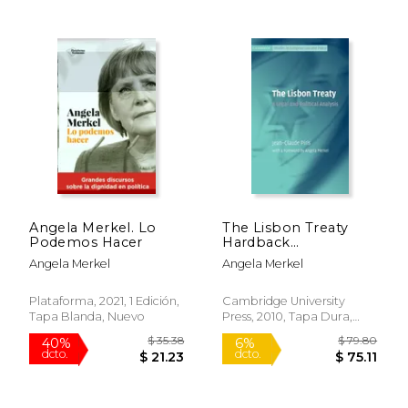
$ 71.76
$ 60.
40%
15%
dcto.
dcto.
$ 43.06
$ 51.
Angela Merkel. Lo
The Lisbon Treaty
Podemos Hacer
Hardback
(Cambridge Studies in
Angela Merkel
Angela Merkel
European law and
Policy) (en Inglés)
Plataforma, 2021, 1 Edición,
Cambridge University
Tapa Blanda, Nuevo
Press, 2010, Tapa Dura,
Nuevo