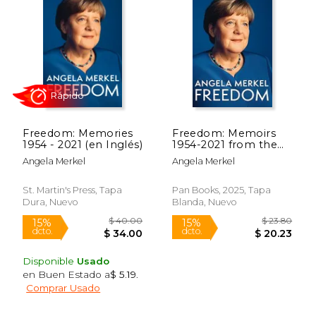
Freedom: Memories
Freedom: Memoirs
1954 - 2021 (en Inglés)
1954-2021 from the
former Chancellor of
Angela Merkel
Angela Merkel
Germany (en Inglés)
Rápido
St. Martin's Press, Tapa
Pan Books, 2025, Tapa
Dura, Nuevo
Blanda, Nuevo
Disponible
Usado
en Buen Estado a
$ 5.19
.
Comprar Usado
$ 40.00
$ 23.