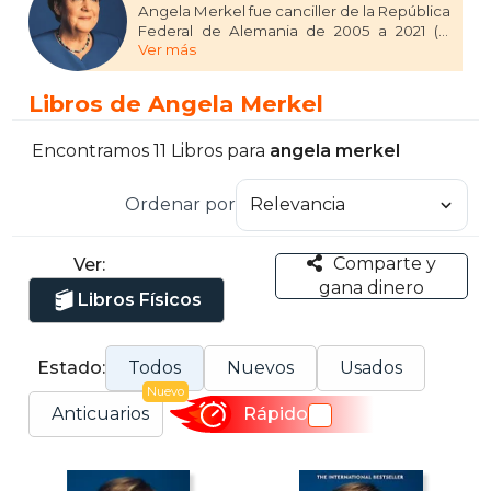
Angela Merkel fue canciller de la República
Federal de Alemania de 2005 a 2021 (la
Ver más
primera mujer en ocupar este cargo en la
historia del país). Nacida en Hamburgo en
1954, creció en la RDA, donde estudió
Libros de Angela Merkel
física y se doctoró, y fue elegida diputada al
Bundestag alemán en 1990. Fue ministra
Federal de la Mujer y la Juventud de 1991 a
Encontramos 11 Libros para
angela merkel
1994, ministra Federal de Medio Ambiente,
Protección de la Naturaleza y Seguridad
Ordenar por
Nuclear de 1994 a 1998 y presidenta de la
Unión Cristianodemócrata de Alemania de
2000 a 2018. Puso fin a su carrera política
Comparte y
Ver:
activa en 2021.
gana dinero
Libros Físicos
Estado:
Todos
Nuevos
Usados
Nuevo
Anticuarios
Rápido