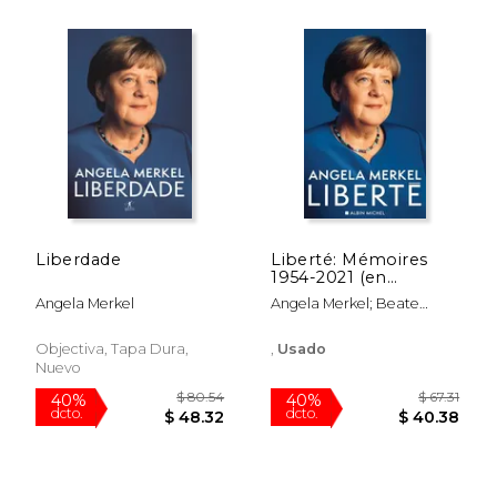
$ 29.39
$ 101
40%
40%
dcto.
dcto.
$ 17.63
$ 60.
Liberdade
Liberté: Mémoires
1954-2021 (en
Francés)
Angela Merkel
Angela Merkel; Beate
Baumann
Objectiva, Tapa Dura,
,
Usado
Nuevo