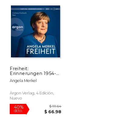
Freiheit:
Erinnerungen 1954-
$ 80.54
$ 67
40%
40%
2021 (en Alemán)
dcto.
dcto.
Angela Merkel
$ 48.32
$ 40.
Argon Verlag, 4 Edición,
Nuevo