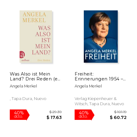
$ 35.38
$ 79.
40%
6%
dcto.
dcto.
$ 21.23
$ 75.
Was Also ist Mein
Freiheit:
Land? Drei Reden (en
Erinnerungen 1954 –
Alemán)
2021 (en Alemán)
Angela Merkel
Angela Merkel
, Tapa Dura, Nuevo
Verlag Kiepenheuer &
Witsch, Tapa Dura, Nuevo