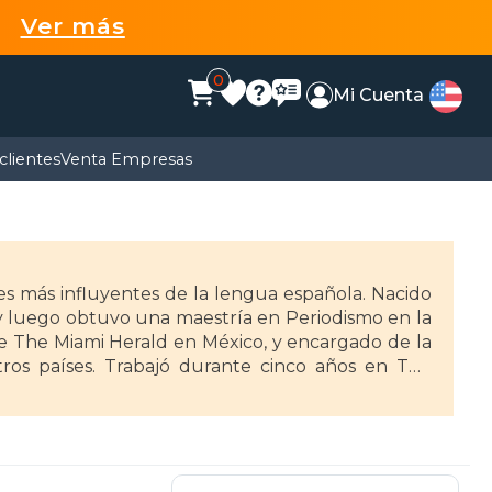
99
Ver más
0
Mi Cuenta
clientes
Venta Empresas
es más influyentes de la lengua española. Nacido
 y luego obtuvo una maestría en Periodismo en la
de The Miami Herald en México, y encargado de la
ros países. Trabajó durante cinco años en The
 New York Times, The Washington Post, The New
 columnista de The Miami Herald y conductor del
ol. Sus libros más recientes son Crear o morir,
 y bandidos. Fue ganador del Premio Pulitzer de
ió el escándalo Irán-Contras; recibió los premios