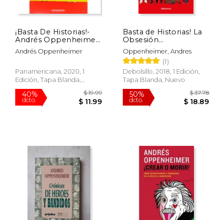
¡Basta De Historias!-
Basta de Historias! La
$ 31.57
$ 35.03
50%
50%
Andrés Oppenheimer-
Obsesión
dcto.
dcto.
18.94
$ 17.51
Panamericana
Latinoamericana con
Andrés Oppenheimer
Oppenheimer, Andres
el Pasado y las 12
(1)
Claves del Futuro
Panamericana, 2020, 1
Debolsillo, 2018, 1 Edición,
Edición, Tapa Blanda,
Tapa Blanda, Nuevo
Usado