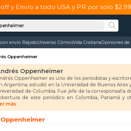
off y Envío a todo USA y PR por solo $2.
 con envío Rápido
Universo Cómics
Vida Cristiana
Opiniones de 
rés Oppenheimer
ndrés Oppenheimer
ndrés Oppenheimer es uno de los periodistas y escritor
n Argentina, estudió en la Universidad de Buenos Aires
niversidad de Columbia. Fue jefe de la corresponsalía 
obertura de este periódico en Colombia, Panamá y ot
ssociated Press en Nueva York y ha escrito para The
er más
epublic, CBS News y El País, de España. Actualmente es
rograma Oppenheimer Presenta en Foro TV y CNN en Españ
s Oppenheimer
asta de historias, Cuentos chinos y Crónicas de héroes
987 junto con el equipo de The Miami Herald que descubr