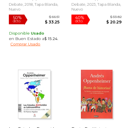
Debate, 2018, Tapa Blanda,
Debate, 2023, Tapa Blanda,
Nuevo
Nuevo
Disponible
Usado
en Buen Estado a
$ 15.24
.
Comprar Usado
$ 47.19
$ 66.51
50%
40%
dcto.
dcto.
28.31
$ 33.25