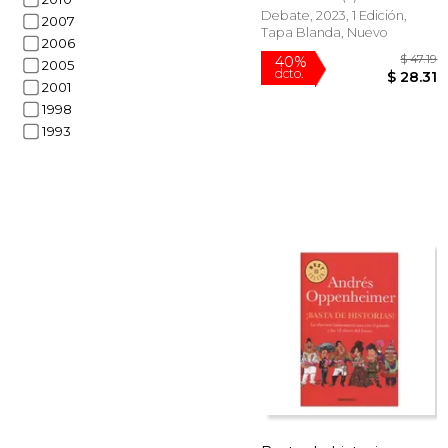
Debate, 2023, 1 Edición,
2007
Tapa Blanda, Nuevo
2006
2005
2001
1998
1993
40%
dcto.
$ 