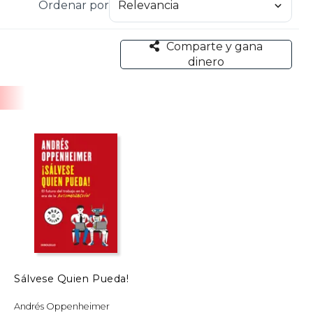
Ordenar por
e España, otorgado por la agencia EFE; el Maria
as Press Club Award, y el premio Emmy Suncoast,
ias de Estados Unidos. Ha sido distinguido con
Comparte y gana
ú, la Universidad Domingo Savio de Bolivia y la
dinero
Sálvese Quien Pueda!
Andrés Oppenheimer