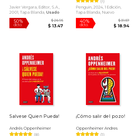
(1)
en Cuba
Javier Vergara, Editor, S.A.,
Penguin, 2024, 1 Edición,
2001, Tapa Blanda,
Usado
Tapa Blanda, Nuevo
 31.40
$ 26.95
50%
40%
dcto.
dcto.
18.84
$ 13.47
Salvese Quien Pueda!
¡Cómo salir del pozo!
Andrés Oppenheimer
Oppenheimer Andres
(8)
(1)