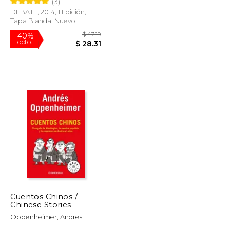
(3)
DEBATE, 2014, 1 Edición,
Tapa Blanda, Nuevo
$ 31.57
$ 47.19
40%
dcto.
$ 18.94
$ 28.31
Cuentos Chinos /
Chinese Stories
Oppenheimer, Andres