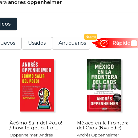
para
andres oppenheimer
rtega y Gasset del periódico El País; el Premio Rey d
oors Cabot, de la Universidad de Columbia; el Overse
e la Academia Nacional de Televisión, Artes y Cienc
sicos
octorados honoris causa por la Universidad ESAN de Per
niversidad Galileo de Guatemala.
Nuevo
uevos
Usados
Anticuarios
Rápido
Ãcómo Salir del Pozo!
México en la Frontera
/ how to get out of
del Caos (Nva Edic)
the Well!
Oppenheimer, Andrés
Andrés Oppenheimer