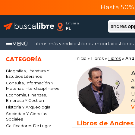
Hasta 50% 
Enviar a
FL
MENÚ
Libros más vendidos
Libros importados
Libros
Inicio
Libros
Libros
And
CATEGORÍA
Biografías, Literatura Y
A
Estudios Literarios
A
Consulta, Información Y
e
Materias Interdisciplinares
U
Economía, Finanzas,
c
Empresa Y Gestión
A
V
Historia Y Arqueología
R
Sociedad Y Ciencias
Sociales
p
Libros de Andre
Calificadores De Lugar
B
1