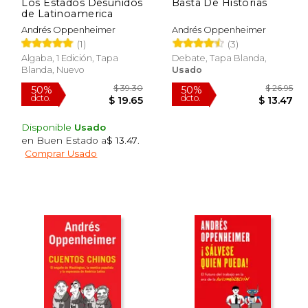
Los Estados Desunidos
Basta De Historias
de Latinoamerica
Andrés Oppenheimer
Andrés Oppenheimer
(1)
(3)
Algaba, 1 Edición, Tapa
Debate, Tapa Blanda,
Blanda, Nuevo
Usado
Disponible
Usado
en Buen Estado a
$ 13.47
.
Comprar Usado
 33.09
$ 39.30
50%
50%
dcto.
dcto.
19.85
$ 19.65