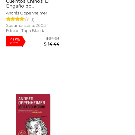
Cuentos Chinos. El
Engaño de
Washington, la
Andrés Oppenheimer
Mentira Populista y la
(1)
Esperanza de America
Latina
Sudamericana, 2005, 1
Edición, Tapa Blanda,
Usado
$ 26.95
$ 24.06
40%
dcto.
$ 13.47
$ 14.44