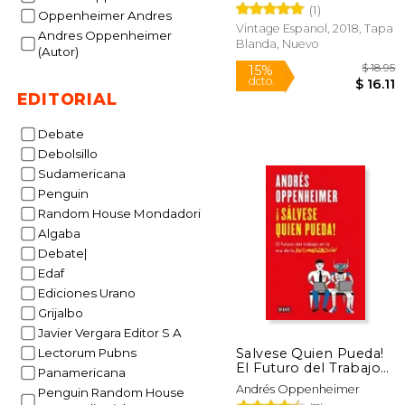
(1)
Oppenheimer Andres
Vintage Espanol, 2018, Tapa
Andres Oppenheimer
Blanda, Nuevo
(Autor)
EDITORIAL
Debate
Debolsillo
15%
Sudamericana
dcto.
$
Penguin
Random House Mondadori
Algaba
Debate|
Edaf
Ediciones Urano
Grijalbo
Javier Vergara Editor S A
Salvese Quien Pueda!
Lectorum Pubns
El Futuro del Trabajo
Panamericana
en la era de la
Andrés Oppenheimer
Penguin Random House
Automatiza