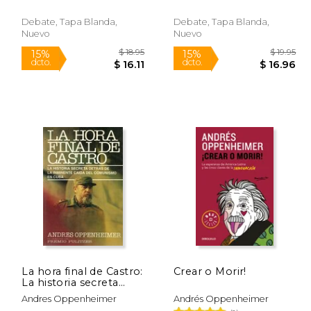
Debate, Tapa Blanda,
Debate, Tapa Blanda,
Nuevo
Nuevo
$ 18.95
$ 18.95
15%
15%
dcto.
dcto.
 16.11
$ 16.11
La hora final de Castro:
Crear o Morir!
La historia secreta
detrás de la inminente
Andres Oppenheimer
Andrés Oppenheimer
caída del comunismo