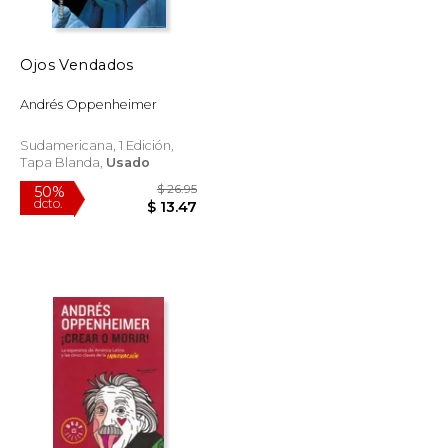
Ojos Vendados
$ 47.39
$ 40.82
40%
dcto.
$ 23.70
$ 24.49
Andrés Oppenheimer
Sudamericana, 1 Edición,
Tapa Blanda,
Usado