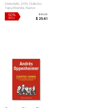
Debolsillo, 2015, 1 Edición,
Tapa Blanda, Nuevo
$ 33.82
$ 51.23
50%
dcto.
$ 20.29
$ 25.61