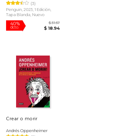
(3)
Penguin, 2023, 1 Edición,
Tapa Blanda, Nuevo
$ 19.95
$ 31.57
40%
dcto.
$ 16.96
$ 18.94
Crear o morir
Andrés Oppenheimer