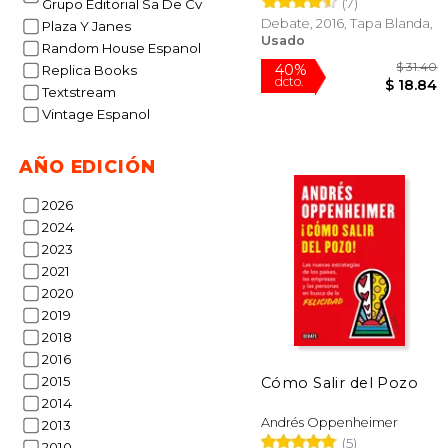
(7)
Grupo Editorial Sa De Cv
Debate, 2016, Tapa Blanda,
Plaza Y Janes
Usado
Random House Espanol
Replica Books
Textstream
Vintage Espanol
AÑO EDICIÓN
2026
$
40%
2024
dcto.
$ 
2023
2021
2020
2019
2018
2016
2015
Cómo Salir del Pozo
2014
Andrés Oppenheimer
2013
(5)
2010