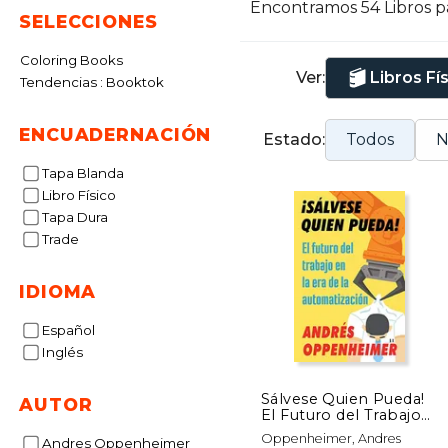
Encontramos 54 Libros 
O
SELECCIONES
M
Coloring Books
d
Ver:
Libros Fí
Tendencias : Booktok
d
U
ENCUADERNACIÓN
Estado:
Todos
N
Tapa Blanda
Libro Físico
Tapa Dura
Trade
IDIOMA
Español
Inglés
Sálvese Quien Pueda!
AUTOR
El Futuro del Trabajo
en la era de la
Oppenheimer, Andres
Andres Oppenheimer
Automatización