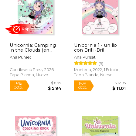
Unicornia: Camping
Unicornia 1 - un lio
$ 13.95
$ 13
in the Clouds (en
con Brilli-Brilli
15%
15%
dcto.
dcto.
Inglés)
$ 11.86
$ 11.
Ana Punset
Ana Punset
(5)
Candlewick Press, 2026,
Montena, 2022, 1 Edición,
Tapa Blanda, Nuevo
Tapa Blanda, Nuevo