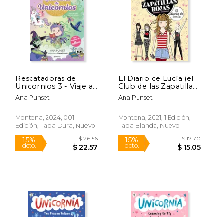
$ 6.99
$ 6.
15%
15%
dcto.
dcto.
$ 5.94
$ 5.
Rescatadoras de
El Diario de Lucía (el
Unicornios 3 - Viaje al
Club de las Zapatillas
País de las Brujas: Del
Rojas)
Ana Punset
Ana Punset
Universo de Unicornia
Montena, 2024, 001
Montena, 2021, 1 Edición,
Edición, Tapa Dura, Nuevo
Tapa Blanda, Nuevo