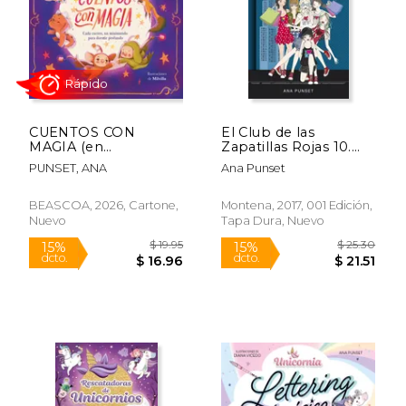
CUENTOS CON
El Club de las
MAGIA (en
Zapatillas Rojas 10.
$ 26.56
$ 17.
15%
15%
Castellano)
Nueva York, Let's go
dcto.
dcto.
PUNSET, ANA
Ana Punset
$ 22.57
$ 15.
BEASCOA, 2026, Cartone,
Montena, 2017, 001 Edición,
Nuevo
Tapa Dura, Nuevo