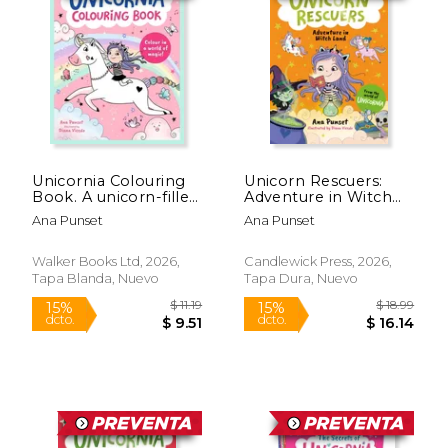
15%
15%
dcto.
dcto.
$ 5.94
$ 5.
Unicornia Colouring
Unicorn Rescuers:
Book. A unicorn-filled,
Adventure in Witch
magical colouring-
Land (en Inglés)
Ana Punset
Ana Punset
activity book for ages
5–8; perfect gift or
holiday activity
Walker Books Ltd, 2026,
Candlewick Press, 2026,
Tapa Blanda, Nuevo
Tapa Dura, Nuevo