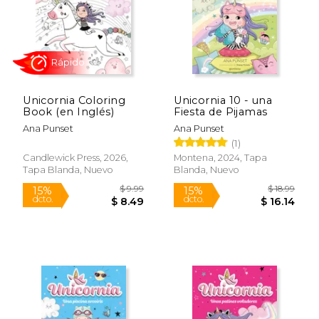
Rápido
Unicornia Coloring
Unicornia 10 - una
Book (en Inglés)
Fiesta de Pijamas
Ana Punset
Ana Punset
(1)
$ 6.99
$ 12
15%
15%
dcto.
dcto.
$ 5.94
$ 11.
Candlewick Press, 2026,
Montena, 2024, Tapa
Tapa Blanda, Nuevo
Blanda, Nuevo