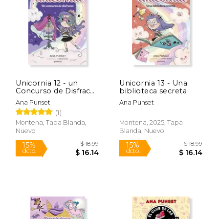
$ 18.99
$ 6.
15%
15%
dcto.
dcto.
$ 16.14
$ 5.
Unicornia 12 - un
Unicornia 13 - Una
Concurso de Disfraces
biblioteca secreta
de ana
Ana Punset
Ana Punset
Punset(Montena)
(1)
Montena, Tapa Blanda,
Montena, 2025, Tapa
Nuevo
Blanda, Nuevo
Rápido