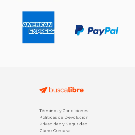
Rápido
Términos y Condiciones
$ 17.99
$ 25.
15%
15%
Políticas de Devolución
dcto.
dcto.
$ 15.29
$ 21.
Privacidad y Seguridad
Cómo Comprar