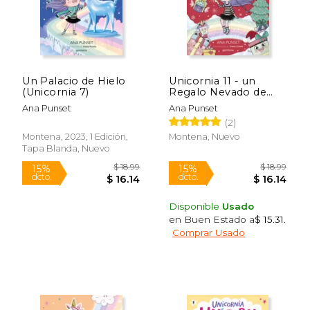
Un Palacio de Hielo
Unicornia 11 - un
(Unicornia 7)
Regalo Nevado de
ana Punset(Montena)
Ana Punset
Ana Punset
(2)
Montena, 2023, 1 Edición,
Montena, Nuevo
Tapa Blanda, Nuevo
Disponible
Usado
en Buen Estado a
$ 15.31
.
$ 18.99
$ 18
15%
15%
Comprar Usado
dcto.
dcto.
$ 16.14
$ 16.