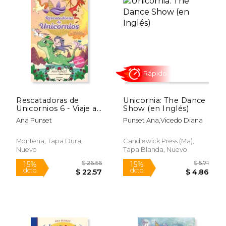
Rescatadoras de
Unicornia: The Dance
Unicornios 6 - Viaje al
Show (en Inglés)
País de los Dragones:
Ana Punset
Punset Ana,Vicedo Diana
Del Universo de
Unicornia
Montena, Tapa Dura,
Candlewick Press (Ma),
$ 26.56
$ 21.
15%
15%
Nuevo
Tapa Blanda, Nuevo
dcto.
dcto.
$ 22.57
$ 18.