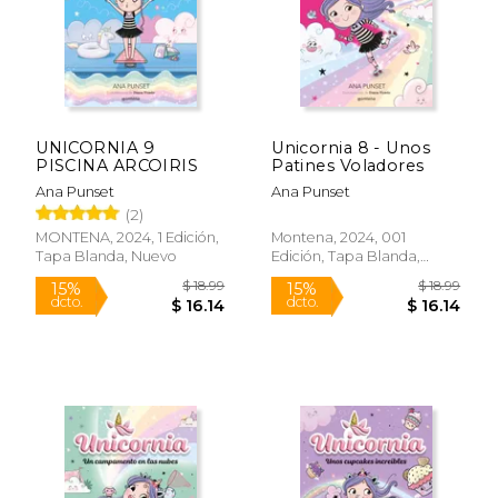
Rápido
UNICORNIA 9
Unicornia 8 - Unos
PISCINA ARCOIRIS
Patines Voladores
Ana Punset
Ana Punset
(2)
MONTENA, 2024, 1 Edición,
Montena, 2024, 001
Tapa Blanda, Nuevo
Edición, Tapa Blanda,
$ 9.99
$ 18
15%
15%
Nuevo
dcto.
dcto.
$ 8.49
$ 16.