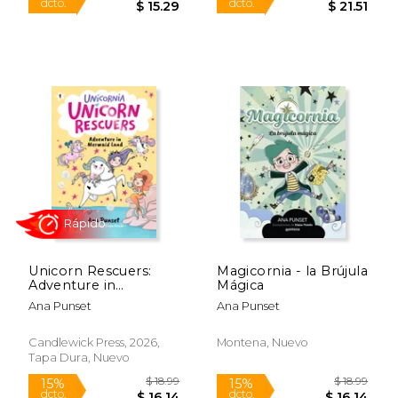
Rápido
$ 11.19
$ 17
Unicorn Rescuers:
Magicornia - la Brújula
15%
15%
Adventure in
Mágica
dcto.
dcto.
$ 9.51
$ 15.
Mermaid Land (en
Ana Punset
Ana Punset
Inglés)
Candlewick Press, 2026,
Montena, Nuevo
Tapa Dura, Nuevo