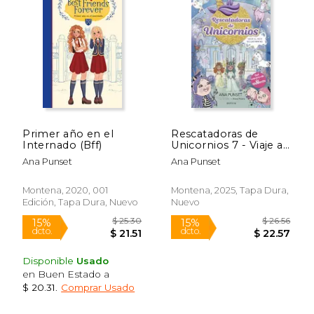
Primer año en el
Rescatadoras de
Internado (Bff)
Unicornios 7 - Viaje al
Rápido
País de las Ninfas
Ana Punset
Ana Punset
Montena, 2020, 001
Montena, 2025, Tapa Dura,
Edición, Tapa Dura, Nuevo
Nuevo
Disponible
Usado
en Buen Estado a
$ 20.31
.
Comprar Usado
$ 18.99
$ 27.
15%
15%
dcto.
dcto.
$ 16.14
$ 23.