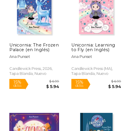
$ 18.99
$ 18
15%
15%
dcto.
dcto.
$ 16.14
$ 16.
Unicornia: The Frozen
Unicornia: Learning
Palace (en Inglés)
to Fly (en Inglés)
Ana Punset
Ana Punset
Candlewick Press, 2026,
Candlewick Press (MA),
Tapa Blanda, Nuevo
Tapa Blanda, Nuevo