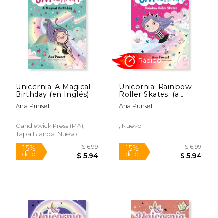
Unicornia: A Magical
Unicornia: Rainbow
Birthday (en Inglés)
Roller Skates: (a
Magical Chapter
Ana Punset
Ana Punset
Book for Kids Ages 5-
7 About Friendship,
Fun, and Rainbow-
Candlewick Press (MA),
, Nuevo
Sparkle Roller
Tapa Blanda, Nuevo
Skating) (en Inglés)
Rápido