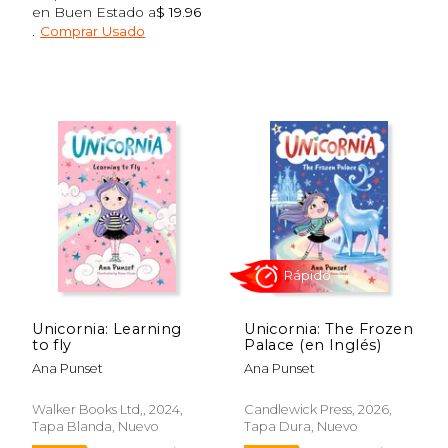
$ 26.56
$ 5
en Buen Estado a
$ 19.96
15%
15%
dcto.
dcto.
$ 22.57
$ 4.
.
Comprar Usado
Unicornia: Learning
Unicornia: The Frozen
to fly
Palace (en Inglés)
Ana Punset
Ana Punset
Walker Books Ltd,, 2024,
Candlewick Press, 2026,
Tapa Blanda, Nuevo
Tapa Dura, Nuevo