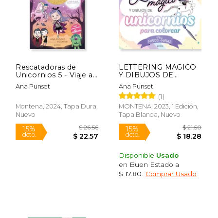
Rescatadoras de
LETTERING MAGICO
Unicornios 5 - Viaje al
Y DIBUJOS DE
País de los Vampiros:
UNICORNIOS PARA
Ana Punset
Ana Punset
Del Universo de
COLOREAR?
(1)
Unicornia
$ 6.99
$ 6.
15%
15%
Montena, 2024, Tapa Dura,
MONTENA, 2023, 1 Edición,
dcto.
dcto.
$ 5.94
$ 5.
Nuevo
Tapa Blanda, Nuevo
Disponible
Usado
en Buen Estado a
$ 17.80
.
Comprar Usado