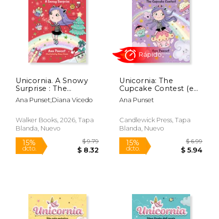
$ 18.99
$ 27.
15%
15%
dcto.
dcto.
$ 16.14
$ 23.
Unicornia. A Snowy
Unicornia: The
Surprise : The
Cupcake Contest (en
bestselling illustrated
Inglés)
Ana Punset;Diana Vicedo
Ana Punset
magical unicorn
series for ages 5-8 (en
Inglés)
Walker Books, 2026, Tapa
Candlewick Press, Tapa
Blanda, Nuevo
Blanda, Nuevo
Rápido