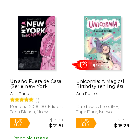
Un año Fuera de Casa!
Unicornia: A Magical
Rápido
(Serie new York
Birthday (en Inglés)
Academy 1)
Ana Punset
Ana Punset
(1)
Montena, 2018, 001 Edición,
Candlewick Press (MA),
Tapa Blanda, Nuevo
Tapa Dura, Nuevo
Disponible
Usado