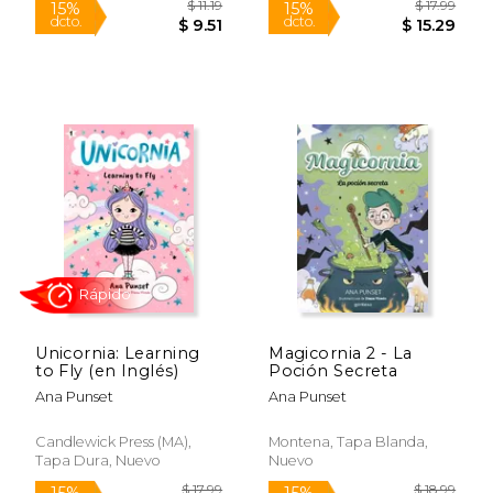
$ 25.30
$ 26.
15%
15%
dcto.
dcto.
$ 21.51
$ 22.
Unicornia: Learning
Magicornia 2 - La
to Fly (en Inglés)
Poción Secreta
Ana Punset
Ana Punset
Candlewick Press (MA),
Montena, Tapa Blanda,
Tapa Dura, Nuevo
Nuevo
Rápido