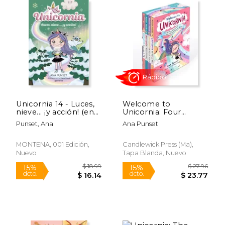
Rápido
Unicornia 14 - Luces,
Welcome to
nieve... ¡y acción! (en
Unicornia: Four
spa)
Glittery Adventures
Punset, Ana
Ana Punset
$ 19.95
$ 25.
15%
15%
Full of Friendship and
dcto.
dcto.
$ 16.96
$ 21.
Magic! (Box set of
Early Chapter
MONTENA, 001 Edición,
Candlewick Press (Ma),
Readers About
Nuevo
Tapa Blanda, Nuevo
Unicorns) (en Inglés)