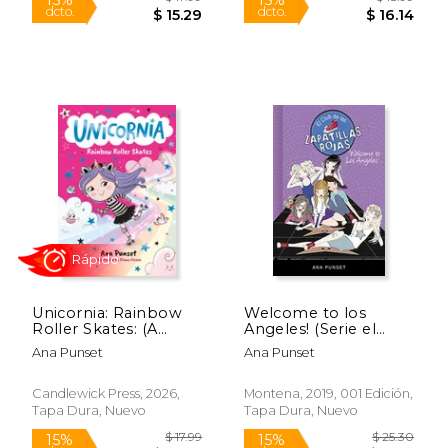
$ 25.30
$ 17
15%
15%
dcto.
dcto.
$ 21.51
$ 15.
Unicornia: Rainbow
Welcome to los
Roller Skates: (A
Angeles! (Serie el
Magical Chapter
Club de las Zapatillas
Ana Punset
Ana Punset
Book for Kids Ages 5-
Rojas 15)
7 about Friendship,
Fun, and Rainbow-
Candlewick Press, 2026,
Montena, 2019, 001 Edición,
Sparkle Roller
Tapa Dura, Nuevo
Tapa Dura, Nuevo
Skating) (en Inglés)