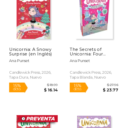
$ 11.19
$ 18
15%
15%
dcto.
dcto.
$ 9.51
$ 16.
Unicornia: A Snowy
The Secrets of
Surprise (en Inglés)
Unicornia: Four
Magical Adventures
Ana Punset
Ana Punset
Full of Sparkle and
Wonder! (en Inglés)
Candlewick Press, 2026,
Candlewick Press, 2026,
Tapa Dura, Nuevo
Tapa Blanda, Nuevo