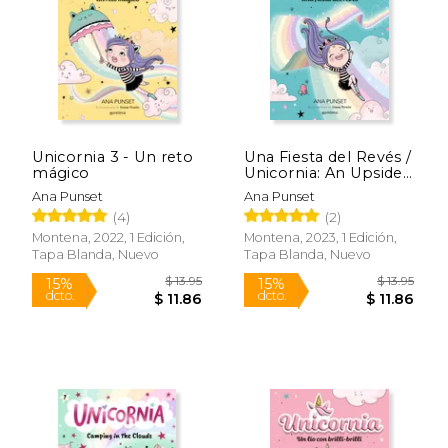
$ 9.79
$ 6.
15%
15%
dcto.
dcto.
$ 8.32
$ 5.
Unicornia 3 - Un reto
Una Fiesta del Revés /
mágico
Unicornia: An Upside-
Down Party
Ana Punset
Ana Punset
(4)
(2)
Montena, 2022, 1 Edición,
Montena, 2023, 1 Edición,
Tapa Blanda, Nuevo
Tapa Blanda, Nuevo