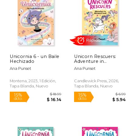
Unicornia 6 - un Baile
Unicorn Rescuers:
Hechizado
Adventure in
Mermaid Land (en
Ana Punset
Ana Punset
Inglés)
Montena, 2023, 1 Edición,
Candlewick Press, 2026,
Tapa Blanda, Nuevo
Tapa Blanda, Nuevo
$ 18.99
$ 18
15%
15%
dcto.
dcto.
$ 16.14
$ 16.