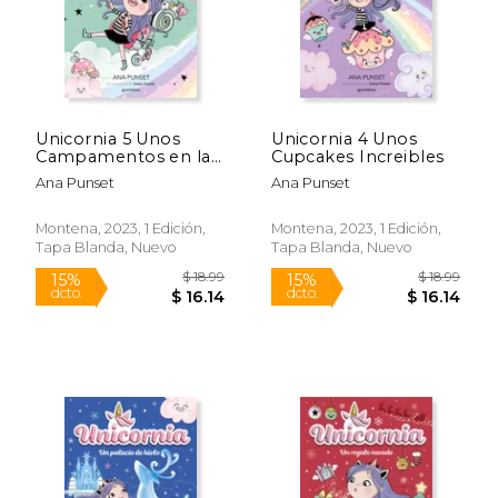
Unicornia 5 Unos
Unicornia 4 Unos
Campamentos en las
Cupcakes Increibles
Nubes
Ana Punset
Ana Punset
Montena, 2023, 1 Edición,
Montena, 2023, 1 Edición,
Tapa Blanda, Nuevo
Tapa Blanda, Nuevo
$ 18.99
$ 18
15%
15%
dcto.
dcto.
$ 16.14
$ 16.