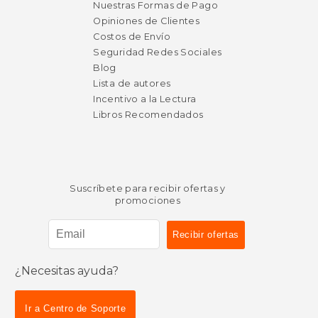
Nuestras Formas de Pago
Opiniones de Clientes
Costos de Envío
Seguridad Redes Sociales
Blog
Lista de autores
Incentivo a la Lectura
Libros Recomendados
Rápido
Suscríbete para recibir ofertas y
promociones
¿Necesitas ayuda?
$ 18.99
$ 18
15%
15%
Ir a Centro de Soporte
dcto.
dcto.
$ 16.14
$ 16.