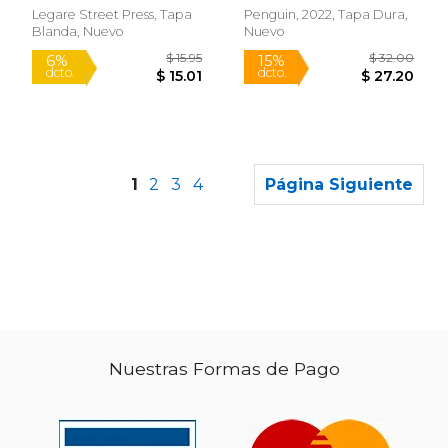
Legare Street Press, Tapa
Penguin, 2022, Tapa Dura,
Blanda, Nuevo
Nuevo
1
2
3
4
Página Siguiente
Nuestras Formas de Pago
$ 25.99
$ 26.
15%
15%
dcto.
dcto.