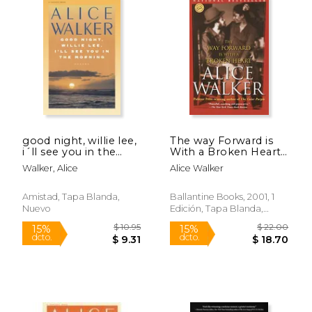
good night, willie lee,
The way Forward is
i´ll see you in the
With a Broken Heart
morning,poems (en
(en Inglés)
Walker, Alice
Alice Walker
Inglés)
Amistad, Tapa Blanda,
Ballantine Books, 2001, 1
Nuevo
Edición, Tapa Blanda,
Nuevo
$ 10.95
$ 47.
15%
50%
dcto.
dcto.
$ 9.31
$ 23.