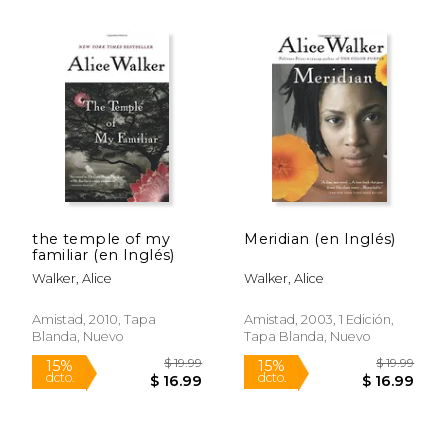
$ 17.99
$ 17
15%
12%
dcto.
dcto.
$ 15.29
$ 15.
the temple of my
Meridian (en Inglés)
familiar (en Inglés)
Walker, Alice
Walker, Alice
Amistad, 2010, Tapa
Amistad, 2003, 1 Edición,
Blanda, Nuevo
Tapa Blanda, Nuevo