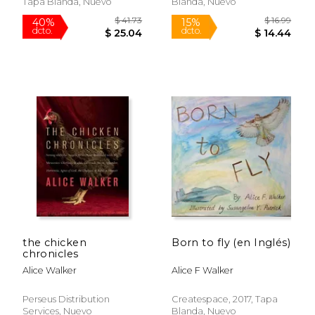
Tapa Blanda, Nuevo
Blanda, Nuevo
$ 19.99
$ 21.
15%
15%
dcto.
dcto.
$ 16.99
$ 17.
the chicken
Born to fly (en Inglés)
chronicles
Alice Walker
Alice F Walker
Perseus Distribution
Createspace, 2017, Tapa
Services, Nuevo
Blanda, Nuevo