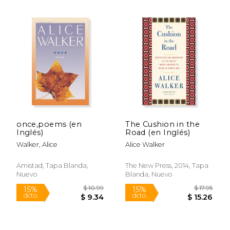
$ 10.95
$ 16
15%
15%
dcto.
dcto.
$ 9.31
$ 14.
once,poems (en
The Cushion in the
Inglés)
Road (en Inglés)
Walker, Alice
Alice Walker
Amistad, Tapa Blanda,
The New Press, 2014, Tapa
Nuevo
Blanda, Nuevo