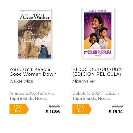
$ 10.99
$ 17
15%
15%
dcto.
dcto.
$ 9.34
$ 15.
You Can' T Keep a
EL COLOR PURPURA
Good Woman Down
(EDICION PELICULA)
(en Inglés)
Walker, Alice
Alice Walker
Amistad, 2003, 1 Edición,
Debolsillo, 2024, 1 Edición,
Tapa Blanda, Nuevo
Tapa Blanda, Nuevo