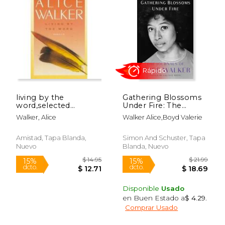
living by the
Gathering Blossoms
word,selected
Under Fire: The
writings 1973-1987
Journals of Alice
Walker, Alice
Walker Alice,Boyd Valerie
(en Inglés)
Walker, 1965–2000
(en Inglés)
Amistad, Tapa Blanda,
Simon And Schuster, Tapa
Nuevo
Blanda, Nuevo
Disponible
Usado
en Buen Estado a
$ 4.29
.
$ 10.95
$ 22.
Comprar Usado
15%
15%
dcto.
dcto.
$ 9.31
$ 18.