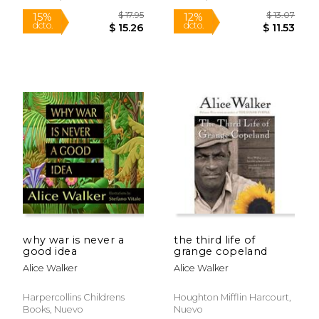
$ 43.00
$ 21
15%
15%
dcto.
dcto.
$ 36.55
$ 18.
why war is never a
the third life of
good idea
grange copeland
Alice Walker
Alice Walker
Harpercollins Childrens
Houghton Mifflin Harcourt,
Books, Nuevo
Nuevo