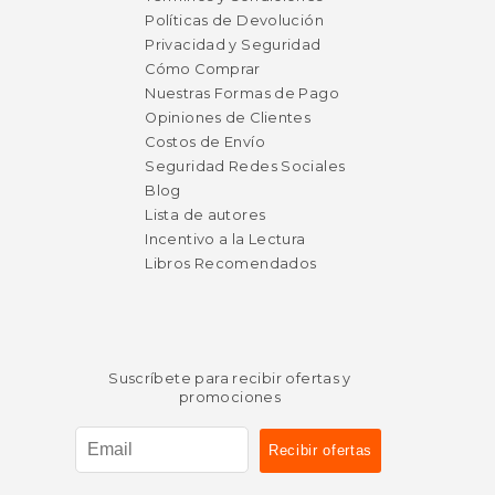
Políticas de Devolución
$ 15.95
$ 30.
6%
15%
dcto.
dcto.
Privacidad y Seguridad
$ 15.01
$ 25.
Cómo Comprar
Nuestras Formas de Pago
Opiniones de Clientes
Costos de Envío
Seguridad Redes Sociales
Blog
Lista de autores
Incentivo a la Lectura
Libros Recomendados
Rápido
Suscríbete para recibir ofertas y
promociones