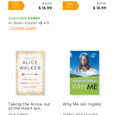
Disponible
Usado
en Buen Estado a
$ 4.11
.
Comprar Usado
$ 41.73
$ 16
40%
15%
dcto.
dcto.
$ 25.04
$ 14.
Taking the Arrow out
Why Me (en Inglés)
of the Heart (en
Inglés)
Alice Walker
Walker, Alice Leonard