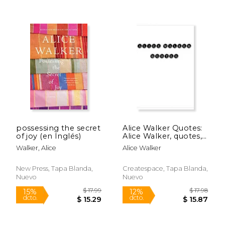
$ 14.95
$ 21
15%
15%
dcto.
dcto.
$ 12.71
$ 18.
possessing the secret
Alice Walker Quotes:
of joy (en Inglés)
Alice Walker, quotes,
quotations, famous
Walker, Alice
Alice Walker
quotes (en Inglés)
New Press, Tapa Blanda,
Createspace, Tapa Blanda,
Nuevo
Nuevo
Rápido