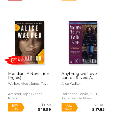
Meridian: A Novel (en
Anything we Love
$ 20.00
$ 19
15%
15%
Inglés)
can be Saved: A
dcto.
dcto.
$ 17.00
$ 16.
Writer's Activism (en
Walker, Alice ; Jones, Tayari
Alice Walker
Inglés)
Amistad, Tapa Blanda,
Ballantine Books, 1998,
Nuevo
Tapa Blanda, Nuevo