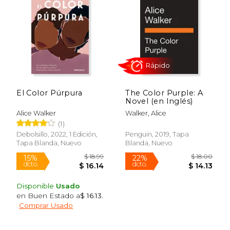
15%
15%
dcto.
dcto.
$ 11.04
$ 11.
El Color Púrpura
The Color Purple: A
Novel (en Inglés)
Alice Walker
Walker, Alice
(1)
Debolsillo, 2022, 1 Edición,
Penguin, 2019, Tapa
Tapa Blanda, Nuevo
Blanda, Nuevo
Rápido
Disponible
Usado
en Buen Estado a
$ 16.13
.
Comprar Usado