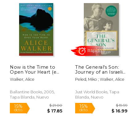
Rápido
Now is the Time to
The General's Son:
Open Your Heart (en
Journey of an Israeli
Inglés)
in Palestine (en
Walker, Alice
Peled, Miko ; Walker, Alice
Inglés)
$ 19.99
$ 15
15%
15%
Ballantine Books, 2005,
Just World Books, Tapa
dcto.
dcto.
$ 16.99
$ 13.
Tapa Blanda, Nuevo
Blanda, Nuevo