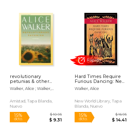
$ 18.99
$ 18.
15%
22%
dcto.
dcto.
$ 16.14
$ 14.
revolutionary
Hard Times Require
petunias & other
Furious Dancing: New
poems (en Inglés)
Poems (en Inglés)
Walker, Alice ; Walker,
Walker, Alice
Lawrie
Amistad, Tapa Blanda,
New World Library, Tapa
Nuevo
Blanda, Nuevo
Rápido