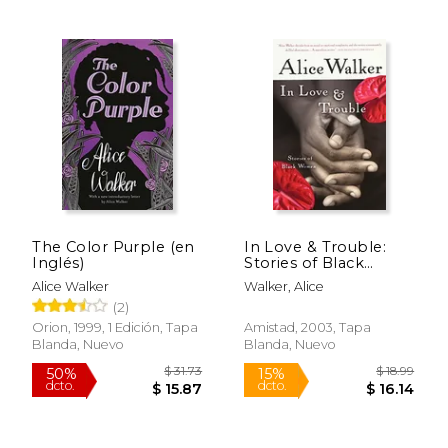
$ 29.95
$ 17.
15%
15%
dcto.
dcto.
$ 25.46
$ 14.
The Color Purple (en
In Love & Trouble:
Inglés)
Stories of Black
Women (en Inglés)
Alice Walker
Walker, Alice
(2)
Orion, 1999, 1 Edición, Tapa
Amistad, 2003, Tapa
Blanda, Nuevo
Blanda, Nuevo