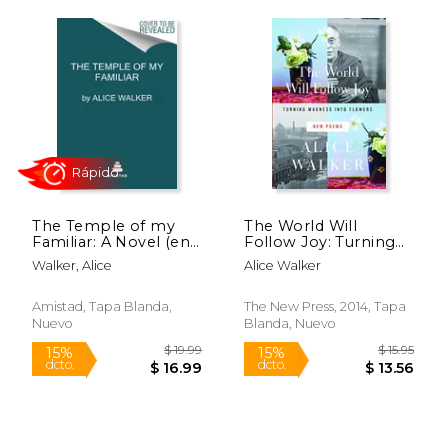
The Temple of my
The World Will
Familiar: A Novel (en
Follow Joy: Turning
$ 13.95
$ 18
15%
15%
Inglés)
Madness Into Flowers
dcto.
dcto.
Walker, Alice
Alice Walker
$ 11.86
$ 16.
(New Poems) (en
Inglés)
Amistad, Tapa Blanda,
The New Press, 2014, Tapa
Nuevo
Blanda, Nuevo