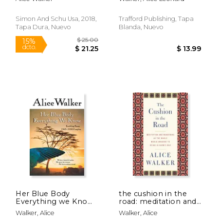
Simon And Schu Usa, 2018,
Trafford Publishing, Tapa
Tapa Dura, Nuevo
Blanda, Nuevo
$ 17.95
$ 13.
15%
12%
dcto.
dcto.
$ 15.26
$ 11.
Her Blue Body
the cushion in the
Everything we Know:
road: meditation and
Earthling Poems
wandering as the
Walker, Alice
Walker, Alice
1965-1990 Complete
whole world awakens