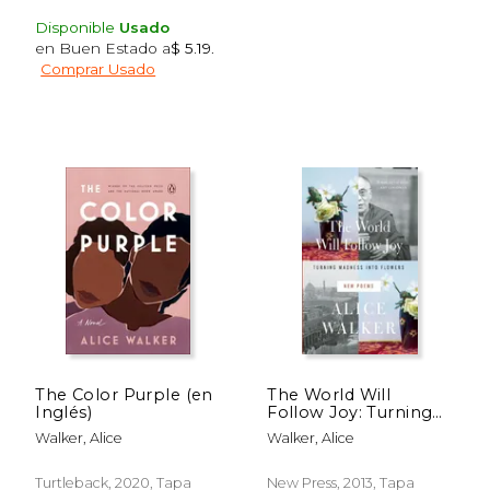
Disponible
Usado
en Buen Estado a
$ 5.19
.
Comprar Usado
The Color Purple (en
The World Will
Inglés)
Follow Joy: Turning
Madness Into
Walker, Alice
Walker, Alice
Flowers: New Poems
$ 35.07
$ 20.
50%
15%
(en Inglés)
dcto.
dcto.
$ 17.53
$ 17.
Turtleback, 2020, Tapa
New Press, 2013, Tapa