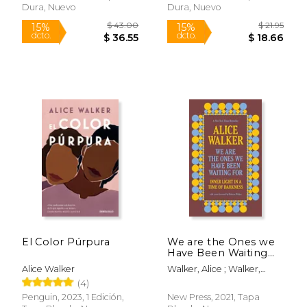
Dura, Nuevo
Dura, Nuevo
Rápido
El Color Púrpura
We are the Ones we
Have Been Waiting
For: Inner Light in a
Alice Walker
Walker, Alice ; Walker,
Time of Darkness (en
Rebecca
(4)
Inglés)
Penguin, 2023, 1 Edición,
New Press, 2021, Tapa