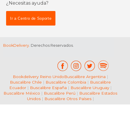
¿Necesitas ayuda?
$ 15.95
$ 32.
Ir a Centro de Soporte
6%
15%
dcto.
dcto.
$ 15.01
$ 27.
BookDelivery
. Derechos Reservados.
Bookdelivery Reino Unido
Buscalibre Argentina
|
Buscalibre Chile
|
Buscalibre Colombia
|
Buscalibre
Ecuador
|
Buscalibre España
|
Buscalibre Uruguay
|
Buscalibre México
|
Buscalibre Perú
|
Buscalibre Estados
Unidos
|
Buscalibre Otros Países
|