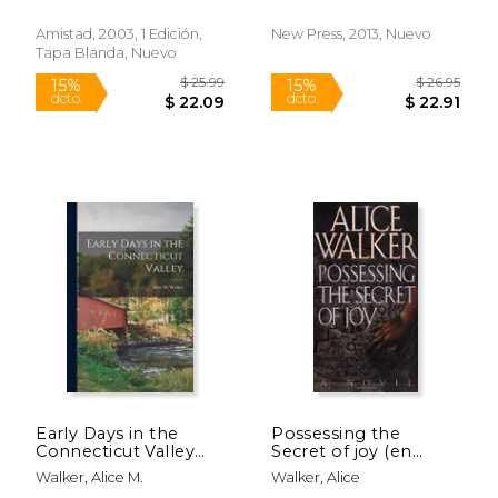
(en Inglés)
to being in harm's
way (en Inglés)
Amistad, 2003, 1 Edición,
New Press, 2013, Nuevo
Tapa Blanda, Nuevo
$ 19.99
$ 19
15%
15%
dcto.
dcto.
$ 16.99
$ 16.
Early Days in the
Possessing the
Connecticut Valley
Secret of joy (en
(en Inglés)
Inglés)
Walker, Alice M.
Walker, Alice