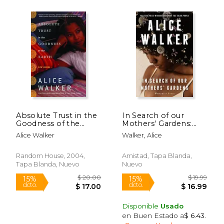
$ 31.73
$ 18
50%
15%
dcto.
dcto.
Absolute Trust in the
In Search of our
$ 15.87
$ 16.
Goodness of the
Mothers' Gardens:
Earth: New Poems
Womanist Prose (en
Alice Walker
Walker, Alice
(en Inglés)
Inglés)
Random House, 2004,
Amistad, Tapa Blanda,
Tapa Blanda, Nuevo
Nuevo
Disponible
Usado
en Buen Estado a
$ 6.43
.