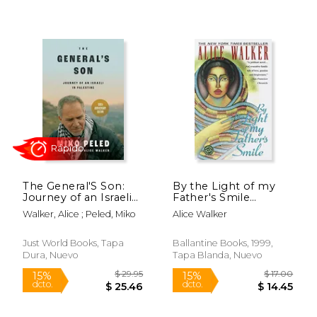
Rápido
The General'S Son:
By the Light of my
Journey of an Israeli
Father's Smile
in Palestine (en
(Ballantine Reader's
Walker, Alice ; Peled, Miko
Alice Walker
Inglés)
Circle) (en Inglés)
Just World Books, Tapa
Ballantine Books, 1999,
Dura, Nuevo
Tapa Blanda, Nuevo