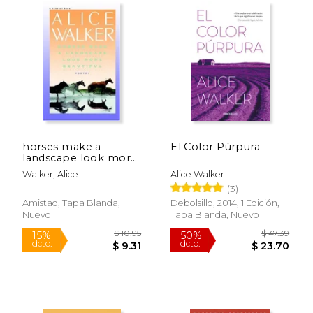
Rápido
horses make a
El Color Púrpura
landscape look more
beautiful (en Inglés)
Walker, Alice
Alice Walker
(3)
Amistad, Tapa Blanda,
Debolsillo, 2014, 1 Edición,
Nuevo
Tapa Blanda, Nuevo
$ 21.00
$ 19
15%
15%
dcto.
dcto.
$ 17.85
$ 16.