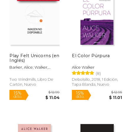
Play Felt Unicorns (en
El Color Púrpura
Inglés)
Barker, Alice; Walker,
Alice Walker
Bethany
(8)
Two Windmills, Libro De
Debolsillo, 2018, 1 Edición,
Cartón, Nuevo
Tapa Blanda, Nuevo
$ 12.99
$ 12