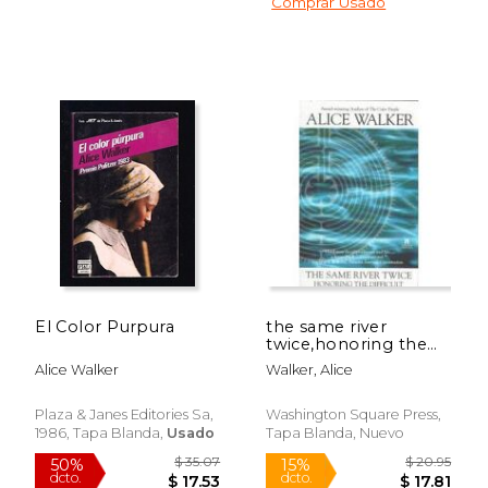
Comprar Usado
$ 19.99
$ 19
15%
15%
dcto.
dcto.
$ 16.99
$ 16.
El Color Purpura
the same river
twice,honoring the
difficult (en Inglés)
Alice Walker
Walker, Alice
Plaza & Janes Editories Sa,
Washington Square Press,
1986, Tapa Blanda,
Usado
Tapa Blanda, Nuevo