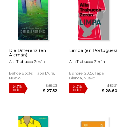
$ 47.39
$ 39.
50%
50%
dcto.
dcto.
$ 23.70
$ 19.
Die Differenz (en
Limpa (en Portugués)
Alemán)
Alia Trabucco Zerán
Alia Trabucco Zerán
Bahoe Books,, Tapa Dura,
Elsinore, 2023, Tapa
Nuevo
Blanda, Nuevo