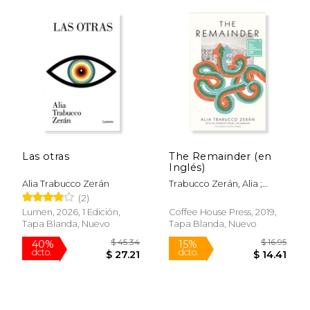
$ 18.00
$ 16
15%
15%
dcto.
dcto.
$ 15.30
$ 14.
Las otras
The Remainder (en
Inglés)
Alia Trabucco Zerán
Trabucco Zerán, Alia ;
Hughes, Sophie
(2)
Lumen, 2026, 1 Edición,
Coffee House Press, 2019,
Tapa Blanda, Nuevo
Tapa Blanda, Nuevo