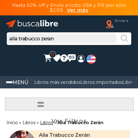
Hasta 50% off y Envío a todo USA y PR por solo
$2.99
Ver más
Enviar a
FL
0
MENÚ
Libros más vendidos
Libros importados
Libros
=
Ver Filtros
Inicio
Libros
Libros
Alia Trabucco Zerán
Alia Trabucco Zerán