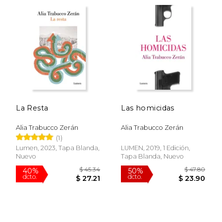
La Resta
Las homicidas
Alia Trabucco Zerán
Alia Trabucco Zerán
(1)
$ 45.34
$ 16
40%
15%
Lumen, 2023, Tapa Blanda,
LUMEN, 2019, 1 Edición,
dcto.
dcto.
$ 27.21
$ 14.
Nuevo
Tapa Blanda, Nuevo