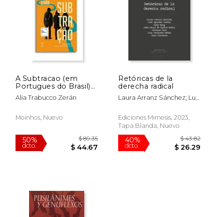
$ 55.03
$ 57
50%
50%
dcto.
dcto.
$ 27.52
$ 28.
A Subtracao (em
Retóricas de la
Portugues do Brasil)
derecha radical
(en Portugués)
Alia Trabucco Zerán
Laura Arranz Sánchez; Luis
Ignacio García; Andy King;
João Cezar De Castro
Moinhos, Nuevo
Ediciones Mimesis, 2023,
Rocha; Lorenna Sini; Alia
Tapa Blanda, Nuevo
Trabucco Zerán, Enzo
Traverso