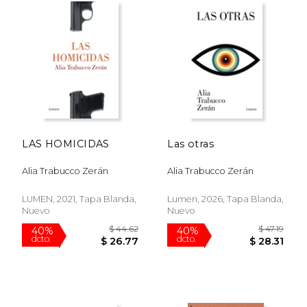
LAS HOMICIDAS
Las otras
Alia Trabucco Zerán
Alia Trabucco Zerán
LUMEN, 2021, Tapa Blanda,
Lumen, 2026, Tapa Blanda,
Nuevo
Nuevo
$ 45.34
$ 47.
40%
50%
dcto.
dcto.
$ 27.21
$ 23.