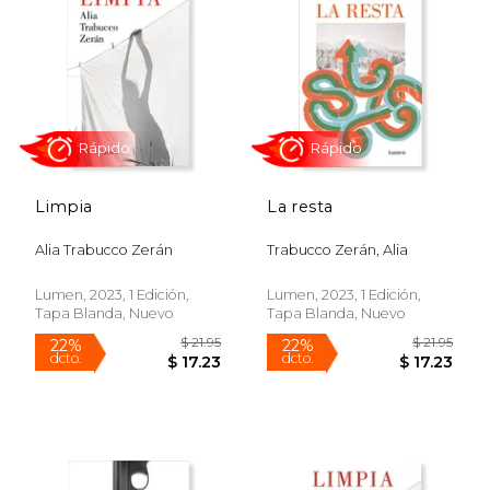
explorando temas de violencia, clase y
poder desde una perspectiva literaria
innovadora. Sus obras destacan por su
capacidad para cuestionar y descomponer
las narrativas tradicionales, proponiendo
nuevas formas de abordar la identidad y la
historia.
Limpia
La resta
Alia Trabucco Zerán
Trabucco Zerán, Alia
Rápido
Rápido
Lumen, 2023, 1 Edición,
Lumen, 2023, 1 Edición,
Tapa Blanda, Nuevo
Tapa Blanda, Nuevo
$ 21.95
$ 21