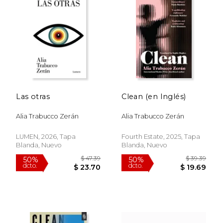
Las otras
Clean (en Inglés)
Alia Trabucco Zerán
Alia Trabucco Zerán
LUMEN, 2026, Tapa
Fourth Estate, 2025, Tapa
Blanda, Nuevo
Blanda, Nuevo
$ 62.69
$ 46.
50%
50%
dcto.
dcto.
$ 31.34
$ 23.