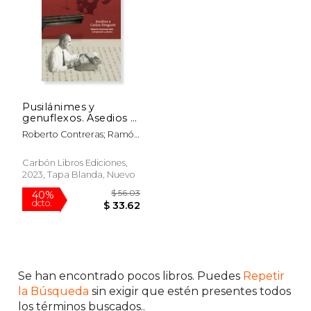
$ 60.11
$ 81
50%
50%
dcto.
dcto.
$ 30.06
$ 40.
Pusilánimes y
genuflexos. Asedios a
Carlos Droguett
Roberto Contreras; Ramón
Díaz Eterovic; Yosa Vidal;
Soledad Bianchi; Felipe
Carbón Libros Ediciones,
Reyes; Carolina Melys;
2023, Tapa Blanda, Nuevo
Carlos Labbé; Jonnathan
Opazo; Alia Trabucco
Zerán
Se han encontrado pocos libros. Puedes
Repetir
la Búsqueda
sin exigir que estén presentes todos
los términos buscados..