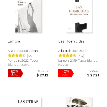
$ 32.97
$ 43.
50%
40%
dcto.
dcto.
$ 16.49
$ 26.
Limpia
Las Homicidas
Alia Trabucco Zeran
Alia Trabucco Zerán
(35)
(40)
Penguin, 2022, Tapa
Lumen, 2019, Tapa Blanda,
Blanda, Nuevo
Nuevo