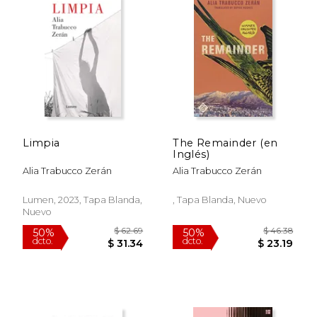
Limpia
The Remainder (en
Inglés)
Alia Trabucco Zerán
Alia Trabucco Zerán
Lumen, 2023, Tapa Blanda,
, Tapa Blanda, Nuevo
Nuevo
$ 44.62
$ 47
40%
40%
dcto.
dcto.
$ 26.77
$ 28.