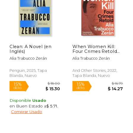
$ 30.27
$ 16
15%
15%
dcto.
dcto.
$ 25.73
$ 14.
Clean: A Novel (en
When Women Kill:
Inglés)
Four Crimes Retold
(en Inglés)
Alia Trabucco Zerán
Alia Trabucco Zerán
Penguin, 2025, Tapa
And Other Stories, 2022,
Blanda, Nuevo
Tapa Blanda, Nuevo
Disponible
Usado
en Buen Estado a
$ 5.71
.
Comprar Usado