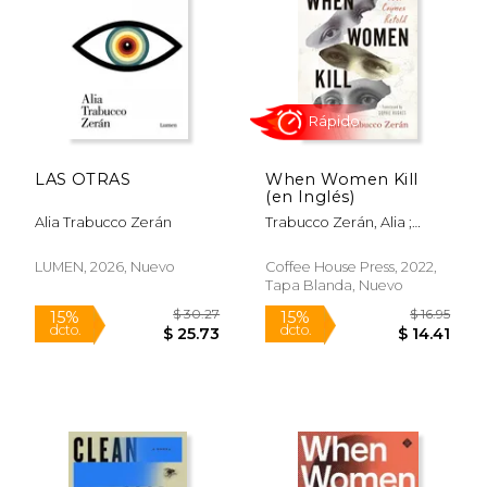
$ 54.24
$ 45.
50%
40%
dcto.
dcto.
$ 27.12
$ 27.
LAS OTRAS
When Women Kill
(en Inglés)
Alia Trabucco Zerán
Trabucco Zerán, Alia ;
Hughes, Sophie
LUMEN, 2026, Nuevo
Coffee House Press, 2022,
Tapa Blanda, Nuevo
Rápido