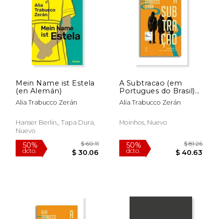
$ 59.22
$ 42.
50%
50%
dcto.
dcto.
$ 29.61
$ 21.
Mein Name ist Estela
A Subtracao (em
(en Alemán)
Portugues do Brasil)
(en Portugués)
Alia Trabucco Zerán
Alia Trabucco Zerán
Hanser Berlin,, Tapa Dura,
Moinhos, Nuevo
Nuevo