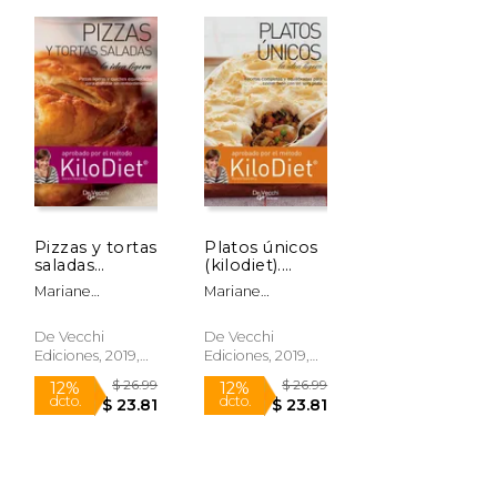
Pizzas y tortas
Platos únicos
saladas
(kilodiet).
(kilodiet).
Recetas
Mariane
Mariane
Pizzas ligeras
completas y
Rosemberg
Rosemberg
y quiches
equilibradas
equilibradas
para comer
De Vecchi
De Vecchi
para disfrutar
bien con un
Ediciones, 2019,
Ediciones, 2019,
sin
solo plato
Tapa Dura,
Tapa Dura,
remordimientos
Nuevo
Nuevo
$ 26.99
$ 7.50
12%
12%