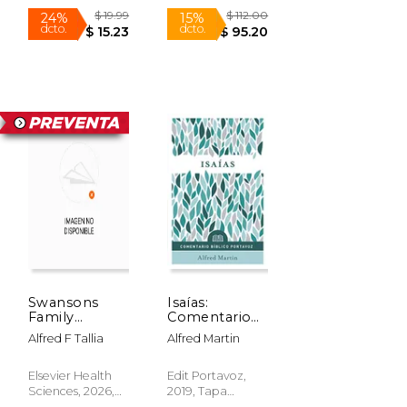
Nuevo
Company, Tapa
Dura, Nuevo
$ 30.23
$ 49.00
15%
15%
dcto.
dcto.
$ 25.69
$ 41.65
Swansons
Isaías:
Family
Comentario
Medicine
Bíblico
Alfred F Tallia
Alfred Martin
Review (en
Portavoz
Inglés)
(Comentario
Bíblico
Elsevier Health
Edit Portavoz,
Portavoz
Sciences, 2026,
2019, Tapa
Tapa Blanda,
Blanda, Nuevo