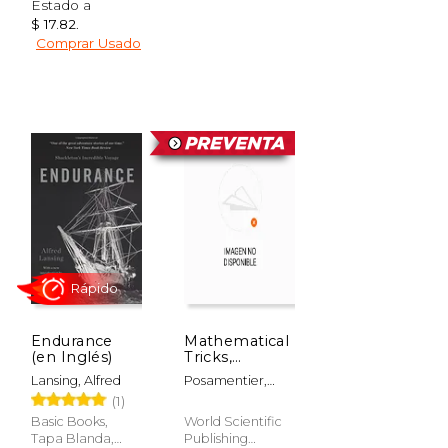
Estado a
$ 17.82
.
$ 26.99
$ 26.99
12%
12%
Comprar Usado
dcto.
dcto.
$ 23.81
$ 23.81
Endurance
Mathematical
(en Inglés)
Tricks,
Puzzles and
Lansing, Alfred
Posamentier,
Oddities for
Alfred S.
(1)
the Young
and Old (en
Basic Books,
World Scientific
Inglés)
Tapa Blanda,
Publishing