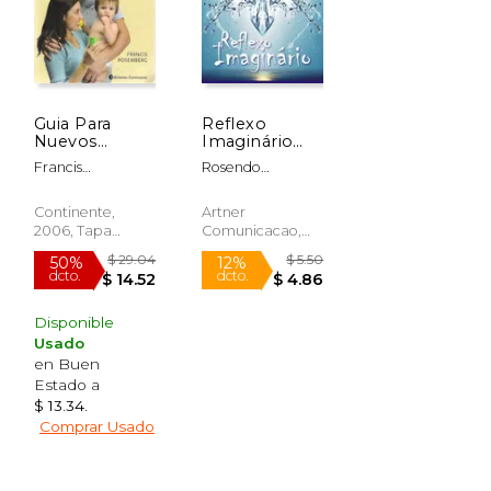
$ 5.47
$ 28.84
12%
15%
dcto.
dcto.
$ 4.82
$ 24.52
Guia Para
Reflexo
Nuevos
Imaginário
Padres
(en
Francis
Rosendo
Portugués)
Rosemberg
Bomfim,
Rosemberg
Continente,
Artner
Emanuel
2006, Tapa
Comunicacao,
Blanda, Nuevo
Tapa Blanda,
Nuevo
Disponible
Usado
en Buen
Estado a
$ 13.34
.
Comprar Usado