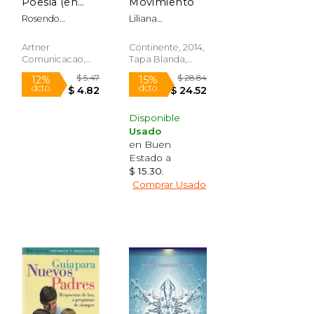
$ 152.99
$ 12.01
Poesia (en
Movimiento
Portugués)
Rosendo
Liliana
Bomfim,
Gruss,Francis
Rosemberg
Rosemberg
Artner
Continente, 2014,
Emanuel
Comunicacao,
Tapa Blanda,
Tapa Blanda,
Nuevo
Nuevo
Disponible
Usado
en Buen
Estado a
$ 15.30
.
Comprar Usado