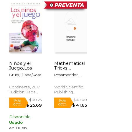
dcto.
dcto.
$ 23.81
$ 6.62
Niños y el
Mathematical
Juego,Los
Tricks,
Puzzles and
Gruss,Liliana/Rosemberg,Francis
Posamentier,
Oddities for
Alfred S.
the Young
and Old (en
Continente, 2017,
World Scientific
Inglés)
1 Edición, Tapa
Publishing
Blanda, Nuevo
Company, Tapa
Blanda, Nuevo
Disponible
Usado
en Buen