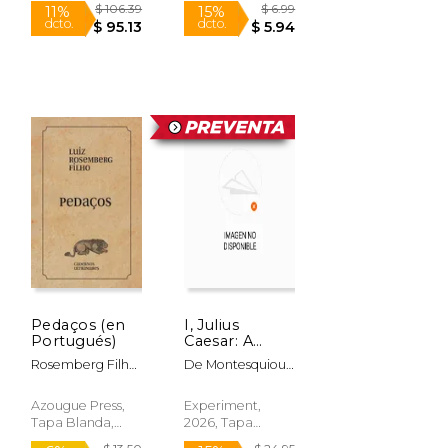
Nuevo
Rápido
$ 19.99
$ 112.00
24%
15%
dcto.
dcto.
$ 15.23
$ 95.20
Pedaços (en
I, Julius
Portugués)
Caesar: A
Graphic
Rosemberg Filho,
De Montesquiou,
History of an
Luiz
Alfred; Névil
Extraordinary
Destiny (en
Azougue Press,
Experiment,
Inglés)
Tapa Blanda,
2026, Tapa
Nuevo
Blanda, Nuevo