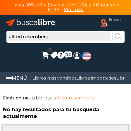
Hasta 50% off y Envío a todo USA y PR por solo
$2.99
Ver más
Enviar a
FL
0
MENÚ
Libros más vendidos
Libros importados
Libros
Inicio
Libros
"alfred rosemberg"
Estás en
No hay resultados para tu búsqueda
actualmente