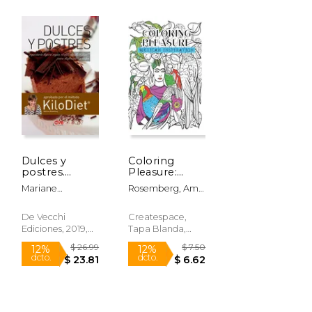
Dulces y
Coloring
postres.
Pleasure:
Repostería
Mexican
Mariane
Rosemberg, Amy
ligera según
Inspiration
Rosemberg
; Koplewicx,
el método
(en Inglés)
Vivianne
KiloDiet® para
De Vecchi
Createspace,
disfrutar sin
Ediciones, 2019,
Tapa Blanda,
culpa
Tapa Dura,
Nuevo
Nuevo
$ 26.99
$ 26.99
12%
12%
dcto.
dcto.
$ 23.81
$ 23.81