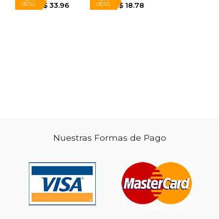
Nuestras Formas de Pago
$ 13.50
$ 24.95
6%
15%
dcto.
dcto.
$ 12.71
$ 21.21