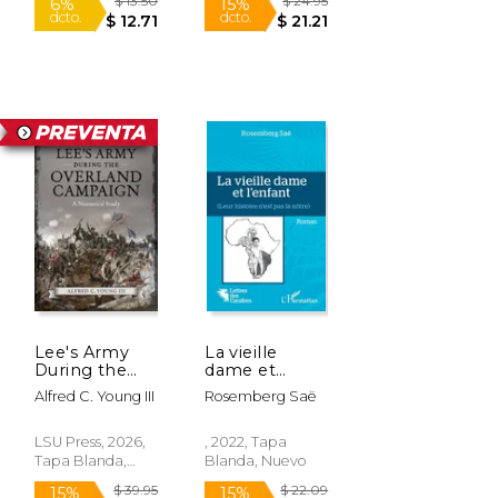
$ 106.39
$ 6.99
11%
15%
Lee's Army
La vieille
dcto.
dcto.
$ 95.13
$ 5.94
During the
dame et
Overland
l'enfant (en
Alfred C. Young III
Rosemberg Saë
Campaign. A
Francés)
Numerical
Study (en
LSU Press, 2026,
, 2022, Tapa
Inglés)
Tapa Blanda,
Blanda, Nuevo
Nuevo