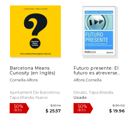
Barcelona Means
Futuro presente: El
Curiosity (en Inglés)
futuro es atreverse
$ 72.49
$ 39.
50%
50%
hoy. 101 Ideas-Fuerza
dcto.
dcto.
Cornella Alfons
Alfons Cornella
$ 36.24
$ 19.
para entender las
próximas décadas
(MANAGEMENT)
Ajuntament De Barcelona,
Deusto, Tapa Blanda,
Tapa Blanda, Nuevo
Usado