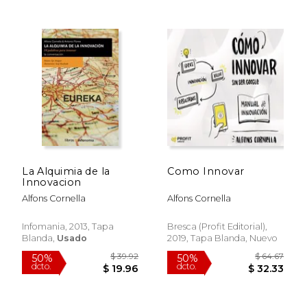
$ 47.01
$ 48.
50%
50%
dcto.
dcto.
$ 23.51
$ 24.
La Alquimia de la
Como Innovar
Innovacion
Alfons Cornella
Alfons Cornella
Infomania, 2013, Tapa
Bresca (Profit Editorial),
Blanda,
Usado
2019, Tapa Blanda, Nuevo