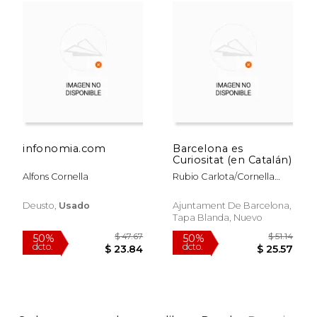
infonomia.com
Barcelona es
Curiositat (en Catalán)
Alfons Cornella
Rubio Carlota/Cornella
Alfons
Deusto,
Usado
Ajuntament De Barcelona,
Tapa Blanda, Nuevo
$ 57.77
$ 51
50%
50%
dcto.
dcto.
$ 28.88
$ 25.