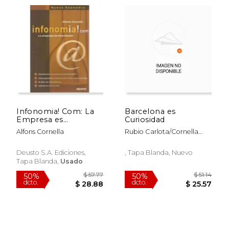
Infonomia! Com: La
Barcelona es
Empresa es
Curiosidad
Informacion
Alfons Cornella
Rubio Carlota/Cornella
Alfons
$ 51.14
$ 39.
50%
50%
Deusto S.A. Ediciones,
, Tapa Blanda, Nuevo
dcto.
dcto.
$ 25.57
$ 19.
Tapa Blanda,
Usado