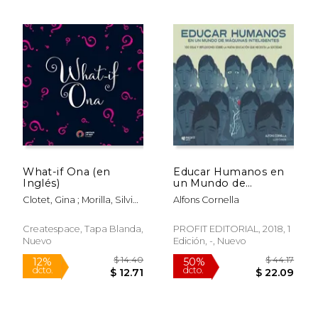
$ 39.92
$ 64.
50%
50%
dcto.
dcto.
$ 19.96
$ 32.
What-if Ona (en
Educar Humanos en
Inglés)
un Mundo de
Máquinas Inteligentes
Clotet, Gina ; Morilla, Silvia ;
Alfons Cornella
- Alfons Cornella
Cornella, Alfons
Solans - Libro Físico
Createspace, Tapa Blanda,
PROFIT EDITORIAL, 2018, 1
Nuevo
Edición, -, Nuevo