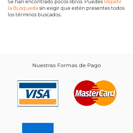
Se han encontrado pocos libros. Puedes
Repetir
la Búsqueda
sin exigir que estén presentes todos
los términos buscados..
Nuestras Formas de Pago
$ 47.67
$ 51
50%
50%
dcto.
dcto.
$ 23.84
$ 25.