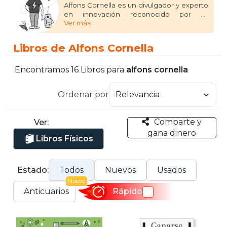
Alfons Cornella es un divulgador y experto
en innovación reconocido por su
Ver más
capacidad para simplificar conceptos
complejos, como ciencia, tecnología y
modelos de negocio. Su enfoque se
Libros de Alfons Cornella
centra en aportar criterio y modelar ideas
transformadoras, ayudando a personas y
organizaciones a dinamizar equipos y
Encontramos 16 Libros para
alfons cornella
proyectos de innovación. Autor de libros
como "Cómo Innovar" (2019), "Cómo
Ordenar por
comer cangrejo y no morir en el intento"
(2020) y "Educar humanos en un mundo de
máquinas inteligentes" (2018), inspira a
Comparte y
Ver:
líderes y empresas a adaptarse al cambio
gana dinero
con pensamiento estratégico.
Libros Físicos
Estado:
Todos
Nuevos
Usados
Nuevo
Anticuarios
Rápido