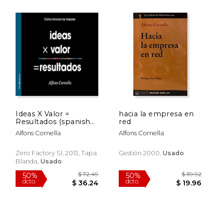
$ 14.40
$ 44.
12%
50%
dcto.
dcto.
$ 12.71
$ 22.
Ideas X Valor =
hacia la empresa en
Resultados (spanish
red
Edition)
Alfons Cornella
Alfons Cornella
Zero Factory Sl, 2013, Tapa
Gestión 2000,
Usado
Blanda,
Usado