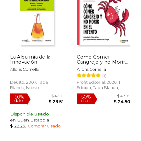
50%
50%
dcto.
dcto.
$ 32.33
$ 23.
La Alquimia de la
Como Comer
Innovación
Cangrejo y no Morir
en el Intento
Alfons Cornella
Alfons Cornella
(1)
Deusto, 2007, Tapa
Profit Editorial, 2020, 1
Blanda, Nuevo
Edición, Tapa Blanda,
Nuevo
Disponible
Usado
en Buen Estado a
$ 22.25
.
Comprar Usado