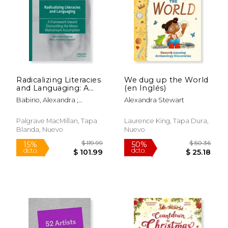
$ 48.20
$ 119
50%
15%
dcto.
dcto.
$ 24.10
$ 101.
Radicalizing Literacies
We dug up the World
and Languaging: A
(en Inglés)
Framework Toward
Babino, Alexandra ;
Alexandra Stewart
Dismantling the
Stewart, Mary Amanda
Mono-Mainstream
Assumption (en
Palgrave MacMillan, Tapa
Laurence King, Tapa Dura,
Inglés)
Blanda, Nuevo
Nuevo