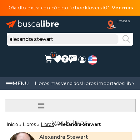
10% dto extra con código "dbooklovers10"
Ver más
Enviar a
FL
0
MENÚ
Libros más vendidos
Libros importados
Libros
=
Ver Filtros
Inicio
Libros
Libros
Alexandra Stewart
Alexandra Stewart