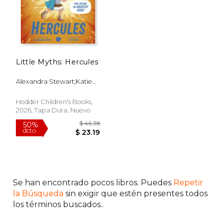
Little Myths: Hercules
Alexandra Stewart;Katie
Kear
Hodder Children's Books,
2026, Tapa Dura, Nuevo
$ 46.38
$ 46.
50%
50%
dcto.
dcto.
$ 23.19
$ 23.
Se han encontrado pocos libros. Puedes
Repetir
la Búsqueda
sin exigir que estén presentes todos
los términos buscados..