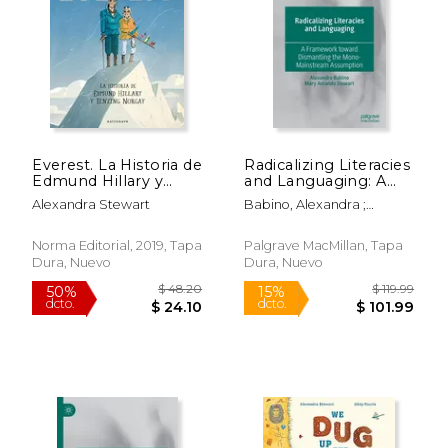
$ 19.95
$ 19
15%
15%
dcto.
dcto.
$ 16.96
$ 16.
Everest. La Historia de
Radicalizing Literacies
Edmund Hillary y
and Languaging: A
Tenzing Norgay
Framework Toward
Alexandra Stewart
Babino, Alexandra ;
Dismantling the
Stewart, Mary Amanda
Mono-Mainstream
Assumption (en
Norma Editorial, 2019, Tapa
Palgrave MacMillan, Tapa
Inglés)
Dura, Nuevo
Dura, Nuevo