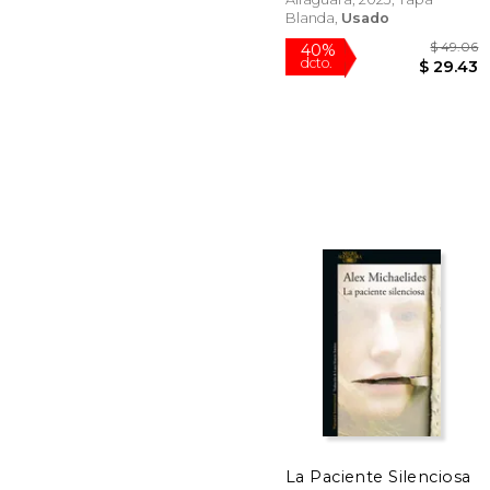
Blanda,
Usado
$
40%
dcto.
$ 
La Paciente Silenciosa