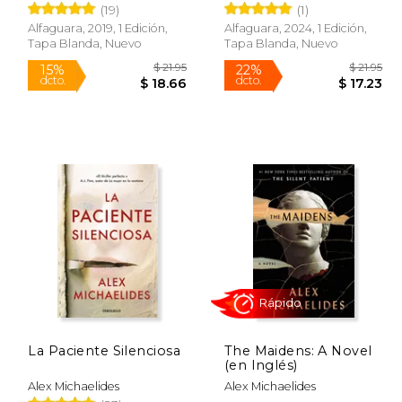
(19)
(1)
Alfaguara, 2019, 1 Edición,
Alfaguara, 2024, 1 Edición,
Tapa Blanda, Nuevo
Tapa Blanda, Nuevo
$ 9.99
$ 21.95
15%
22%
dcto.
dcto.
 8.49
$ 18.66
La Paciente Silenciosa
The Maidens: A Novel
(en Inglés)
Alex Michaelides
Alex Michaelides