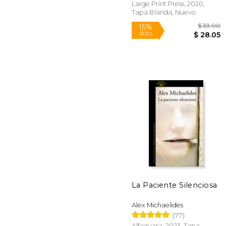
Large Print Press, 2020,
Tapa Blanda, Nuevo
Rápido
$
15%
dcto.
$ 
La Paciente Silenciosa
Alex Michaelides
(77)
Alfaguara, 2023, Tapa