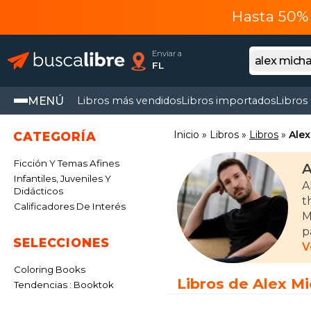
Hasta 50% 
Enviar a
FL
MENÚ
Libros más vendidos
Libros importados
Libros
Inicio
Libros
Libros
Alex
CATEGORÍA
Ficción Y Temas Afines
A
Infantiles, Juveniles Y
A
Didácticos
t
Calificadores De Interés
M
p
SELECCIONES
V
S
Coloring Books
p
Libros de Alex M
Tendencias : Booktok
E
i