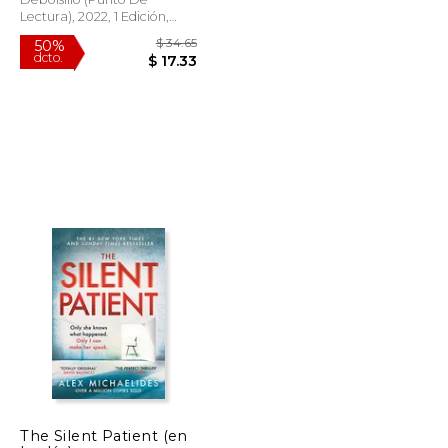
Lectura), 2022, 1 Edición,
Tapa Blanda, Nuevo
$ 48.71
$ 34.65
50%
dcto.
$ 29.23
$ 17.33
The Silent Patient (en