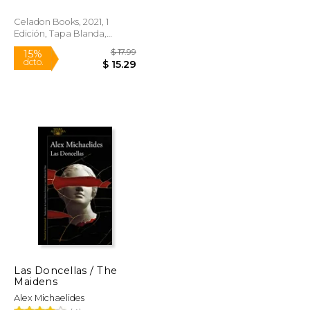
Celadon Books, 2021, 1
Edición, Tapa Blanda,
Nuevo
$ 21.95
$ 17.99
15%
dcto.
$ 17.23
$ 15.29
Las Doncellas / The
Maidens
Alex Michaelides