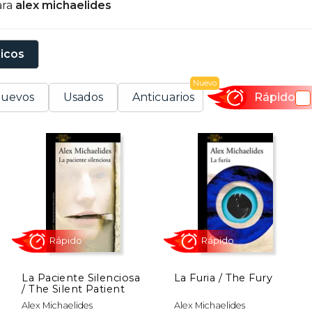
ara
alex michaelides
oces más prometedoras del género.
sicos
Nuevo
uevos
Usados
Anticuarios
Rápido
La Paciente Silenciosa
La Furia / The Fury
/ The Silent Patient
Rápido
Rápido
Alex Michaelides
Alex Michaelides