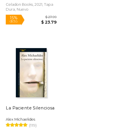
Celadon Books, 2021, Tapa
Dura, Nuevo
Rápido
$ 28.99
$ 27.99
15%
dcto.
$ 24.64
$ 23.79
La Paciente Silenciosa
Alex Michaelides
(119)