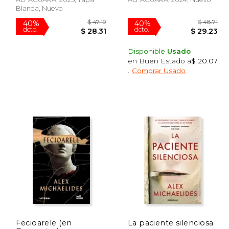
Blanda, Nuevo
Disponible
Usado
en Buen Estado a
$ 20.07
.
Comprar Usado
 49.06
$ 47.19
40%
40%
dcto.
dcto.
29.43
$ 28.31
Fecioarele (en
La paciente silenciosa