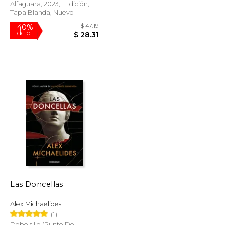
Alfaguara, 2023, 1 Edición,
Tapa Blanda, Nuevo
$ 16.44
$ 47.19
40%
dcto.
$ 13.98
$ 28.31
Las Doncellas
Alex Michaelides
(1)
Debolsillo (Punto De