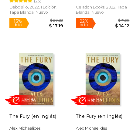
(23)
Debolsillo, 2022, 1 Edición,
Celadon Books, 2022, Tapa
Rápido
Tapa Blanda, Nuevo
Blanda, Nuevo
 39.95
$ 20.23
15%
22%
dcto.
dcto.
33.96
$ 17.19
The Fury (en Inglés)
The Fury (en Inglés)
Alex Michaelides
Alex Michaelides