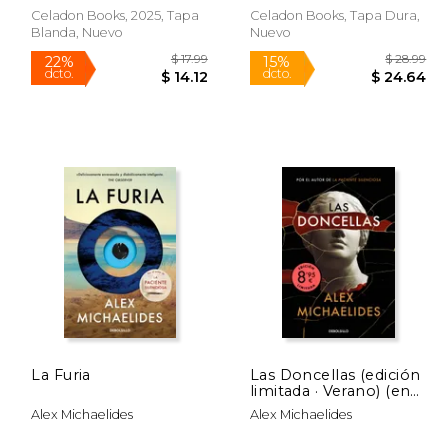
Celadon Books, 2025, Tapa
Celadon Books, Tapa Dura,
Blanda, Nuevo
Nuevo
Rápido
Rápido
 28.99
$ 17.99
22%
15%
dcto.
dcto.
24.64
$ 14.12
La Furia
Las Doncellas (edición
limitada · Verano) (en
spa)
Alex Michaelides
Alex Michaelides