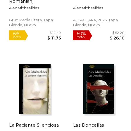
Romanian)
Alex Michaelides
Alex Michaelides
Grup Media Litera, Tapa
ALFAGUARA, 2025, Tapa
Blanda, Nuevo
Blanda, Nuevo
La Paciente Silenciosa
Las Doncellas