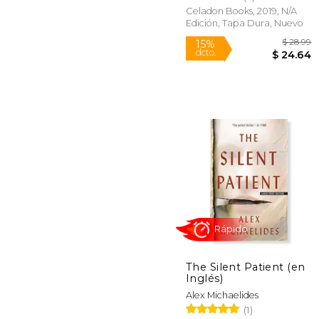
Celadon Books, 2019, N/A
Edición, Tapa Dura, Nuevo
Rápido
$
15%
dcto.
$ 
The Silent Patient (en
Inglés)
Alex Michaelides
(1)