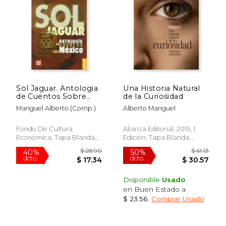
Sol Jaguar. Antologia
Una Historia Natural
de Cuentos Sobre
de la Curiosidad
Mexico
Manguel Alberto (comp.)
Alberto Manguel
Fondo De Cultura
Alianza Editorial, 2015, 1
Económica, Tapa Blanda,
Edición, Tapa Blanda,
Nuevo
Nuevo
Disponible
Usado
en Buen Estado a
$ 23.56
.
Comprar Usado
$ 38.60
$ 41
50%
50%
dcto.
dcto.
$ 19.30
$ 20.