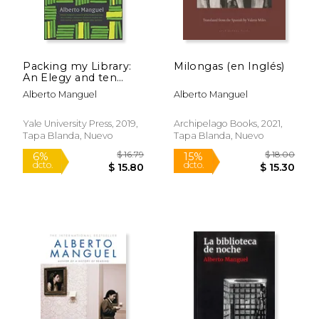
Packing my Library:
Milongas (en Inglés)
An Elegy and ten
Digressions (en
Alberto Manguel
Alberto Manguel
Inglés)
Yale University Press, 2019,
Archipelago Books, 2021,
Tapa Blanda, Nuevo
Tapa Blanda, Nuevo