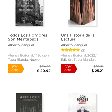
Todos Los Hombres
Una Historia de la
Son Mentirosos
Lectura
Alberto Manguel
Alberto Manguel
(2)
$ 16.00
$ 25
15%
15%
dcto.
dcto.
$ 13.60
$ 21.
Alianza Editorial, 1ª Edición,
Alianza Editorial, 2022, 1
Tapa Blanda, Nuevo
Edición, Tapa Blanda,
Nuevo