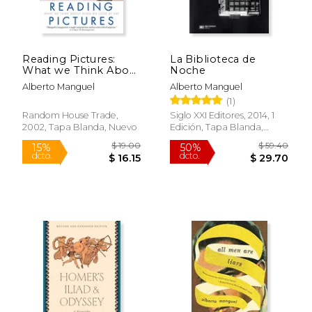
$ 49.39
$ 27.
50%
6%
dcto.
dcto.
$ 24.69
$ 26.
Reading Pictures:
La Biblioteca de
What we Think About
Noche
When we Look at art
Alberto Manguel
Alberto Manguel
(en Inglés)
(1)
Random House Trade,
Siglo XXI Editores, 2014, 1
2002, Tapa Blanda, Nuevo
Edición, Tapa Blanda,
Usado