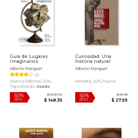
Guía de Lugares
Curiosidad. Una
Imaginarios
historia natural
Alberto Manguel
Alberto Manguel
(1)
Alianza Editorial, 2014,
Almadía, 2015, Nuevo
Tapa Blanda,
Usado
$ 48.43
$ 45.
50%
12%
dcto.
dcto.
$ 24.22
$ 39.