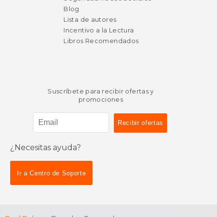
Blog
Lista de autores
Incentivo a la Lectura
Libros Recomendados
Suscríbete para recibir ofertas y
promociones
¿Necesitas ayuda?
$ 75.19
$ 49.
50%
50%
dcto.
dcto.
Ir a Centro de Soporte
$ 37.60
$ 24.