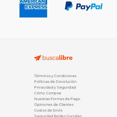
Términos y Condiciones
$ 44.97
$ 45.
50%
50%
Políticas de Devolución
dcto.
dcto.
$ 22.48
$ 22.
Privacidad y Seguridad
Cómo Comprar
Nuestras Formas de Pago
Opiniones de Clientes
Costos de Envío
Seguridad Redes Sociales