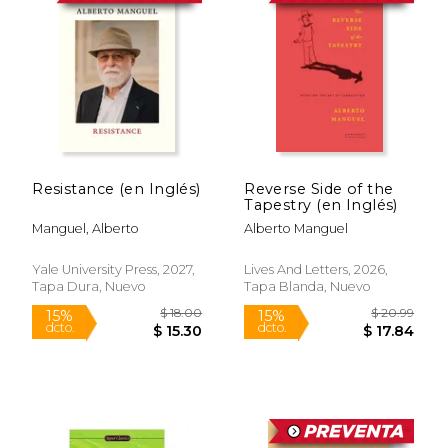
personal, historia cultural y crítica literaria,
con un estilo erudito pero accesible.
Fue director de la Biblioteca Nacional de la
Argentina entre 2016 y 2018. Considerado
un gran humanista contemporáneo,
Manguel sigue siendo una figura influyente
en el pensamiento sobre la cultura escrita
y la lectura como forma de conocimiento y
libertad.
Resistance (en Inglés)
Reverse Side of the
Tapestry (en Inglés)
Manguel, Alberto
Alberto Manguel
Yale University Press, 2027,
Lives And Letters, 2026,
Tapa Dura, Nuevo
Tapa Blanda, Nuevo
$ 18.00
$ 20.