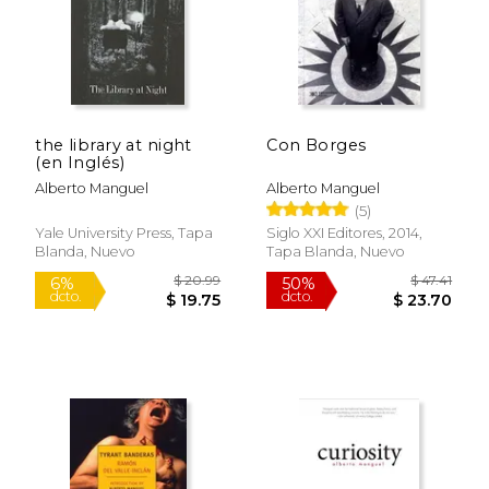
the library at night
Con Borges
(en Inglés)
Alberto Manguel
Alberto Manguel
(5)
Yale University Press, Tapa
Siglo XXI Editores, 2014,
Blanda, Nuevo
Tapa Blanda, Nuevo
$ 24.03
$ 50.
15%
50%
dcto.
dcto.
$ 20.42
$ 25.