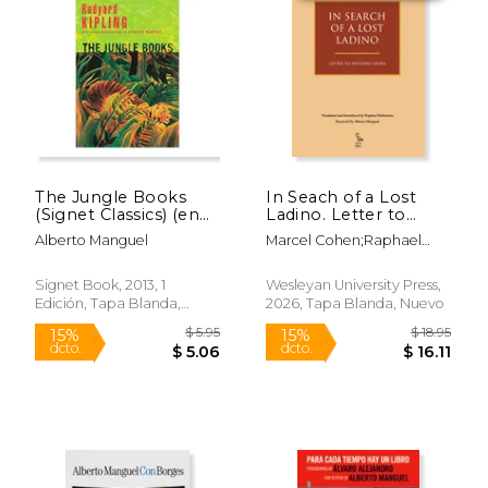
15%
15%
dcto.
dcto.
$ 15.30
$ 17.
The Jungle Books
In Seach of a Lost
(Signet Classics) (en
Ladino. Letter to
Inglés)
Antonio Saura (en
Alberto Manguel
Marcel Cohen;Raphael
Inglés)
Rubinstein;Alberto
Manguel
Signet Book, 2013, 1
Wesleyan University Press,
Edición, Tapa Blanda,
2026, Tapa Blanda, Nuevo
Nuevo