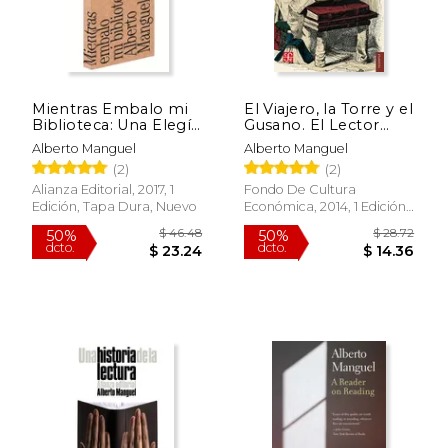
Mientras Embalo mi
El Viajero, la Torre y el
Biblioteca: Una Elegía
Gusano. El Lector
y Diez Digresiones
Como Metáfora
Alberto Manguel
Alberto Manguel
(2)
(2)
Alianza Editorial, 2017, 1
Fondo De Cultura
Edición, Tapa Dura, Nuevo
Económica, 2014, 1 Edición,
Tapa Blanda, Nuevo
$ 30.00
$ 115
15%
50%
dcto.
dcto.
$ 25.50
$ 57.