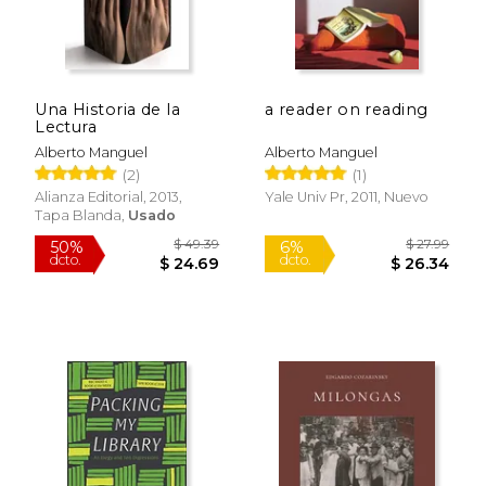
Una Historia de la
a reader on reading
Lectura
Alberto Manguel
Alberto Manguel
(2)
(1)
Alianza Editorial, 2013,
Yale Univ Pr, 2011, Nuevo
Tapa Blanda,
Usado
$ 46.48
$ 28.
50%
50%
dcto.
dcto.
$ 23.24
$ 14.