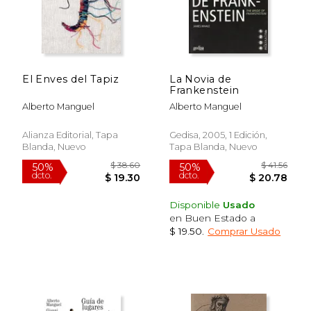
El Enves del Tapiz
La Novia de
Frankenstein
Alberto Manguel
Alberto Manguel
Alianza Editorial, Tapa
Gedisa, 2005, 1 Edición,
Blanda, Nuevo
Tapa Blanda, Nuevo
Disponible
Usado
en Buen Estado a
$ 39.25
$ 41.
$ 19.50
.
Comprar Usado
50%
50%
dcto.
dcto.
$ 19.62
$ 20.