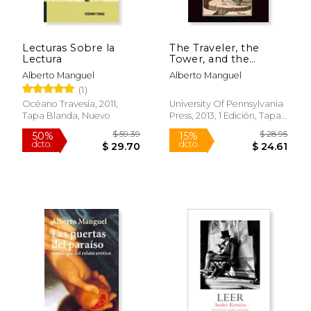
Lecturas Sobre la
The Traveler, the
$ 19.00
$ 59.
Lectura
Tower, and the
15%
50%
dcto.
dcto.
Worm: The Reader as
$ 16.15
$ 29.
Alberto Manguel
Alberto Manguel
Metaphor (Material
(1)
Texts) (en Inglés)
Océano Travesía, 2011,
University Of Pennsylvania
Tapa Blanda, Nuevo
Press, 2013, 1 Edición, Tapa
Dura, Nuevo