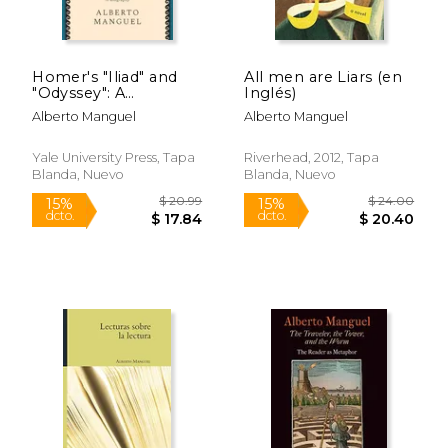
$ 16.79
$ 18.
6%
15%
dcto.
dcto.
$ 15.80
$ 15.
Homer's "Iliad" and
All men are Liars (en
"Odyssey": A
Inglés)
Biography (en Inglés)
Alberto Manguel
Alberto Manguel
Yale University Press, Tapa
Riverhead, 2012, Tapa
Blanda, Nuevo
Blanda, Nuevo