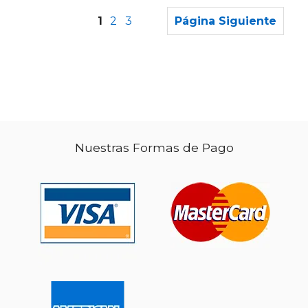
1
2
3
Página Siguiente
Nuestras Formas de Pago
$ 69.45
$ 64.
50%
50%
dcto.
dcto.
$ 34.72
$ 32.