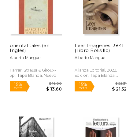
oriental tales (en
Leer Imágenes: 3841
$ 19.95
$ 25
Inglés)
(Libro Bolisillo)
15%
15%
dcto.
dcto.
$ 16.96
$ 21.
Alberto Manguel
Alberto Manguel
Farrar, Strauss & Giroux-
Alianza Editorial, 2022, 1
3pl, Tapa Blanda, Nuevo
Edición, Tapa Blanda,
Nuevo