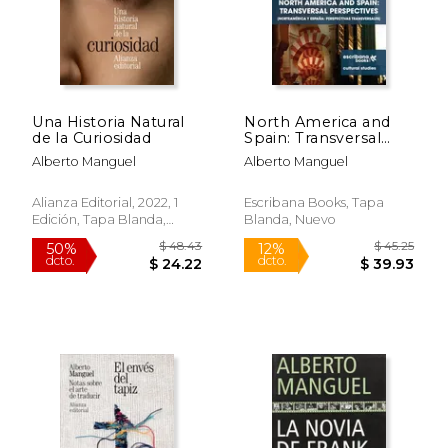
Una Historia Natural
North America and
de la Curiosidad
Spain: Transversal
Perspectives -
Alberto Manguel
Alberto Manguel
Norteamérica y
España: perspectivas
transversales (en
Alianza Editorial, 2022, 1
Escribana Books, Tapa
$ 50.41
$ 82.
50%
50%
Inglés)
Edición, Tapa Blanda,
Blanda, Nuevo
dcto.
dcto.
$ 25.21
$ 41.
Nuevo