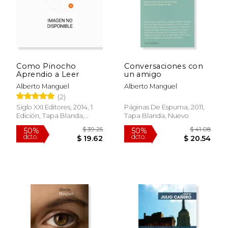
Como Pinocho
Conversaciones con
Aprendio a Leer
un amigo
$ 59.39
$ 28.
50%
15%
Alberto Manguel
Alberto Manguel
dcto.
dcto.
$ 29.70
$ 24.
(2)
Siglo XXI Editores, 2014, 1
Páginas De Espuma, 2011,
Edición, Tapa Blanda,
Tapa Blanda, Nuevo
Nuevo