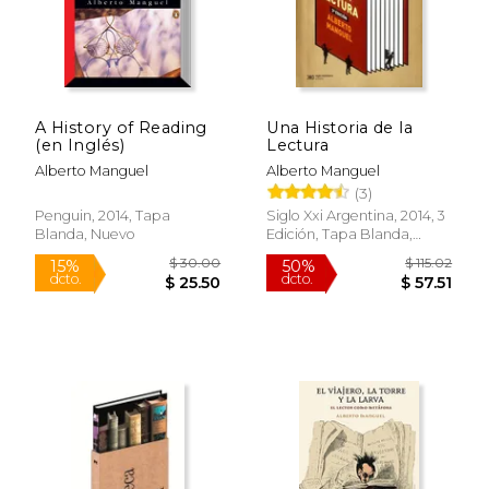
A History of Reading
Una Historia de la
(en Inglés)
Lectura
Alberto Manguel
Alberto Manguel
(3)
Penguin, 2014, Tapa
Siglo Xxi Argentina, 2014, 3
Blanda, Nuevo
Edición, Tapa Blanda,
Nuevo
$ 14.95
$ 18
15%
6%
dcto.
dcto.
$ 12.71
$ 17.