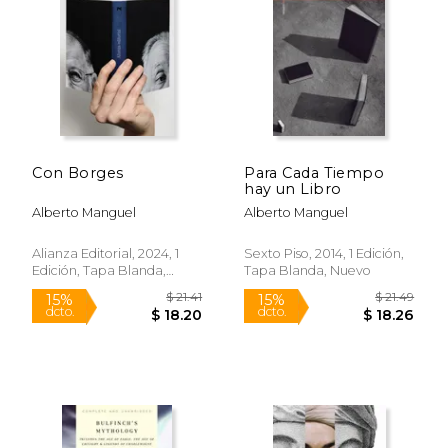
$ 5.95
$ 18
15%
15%
dcto.
dcto.
$ 5.06
$ 16.
Con Borges
Para Cada Tiempo
hay un Libro
Alberto Manguel
Alberto Manguel
Alianza Editorial, 2024, 1
Sexto Piso, 2014, 1 Edición,
Edición, Tapa Blanda,
Tapa Blanda, Nuevo
Nuevo