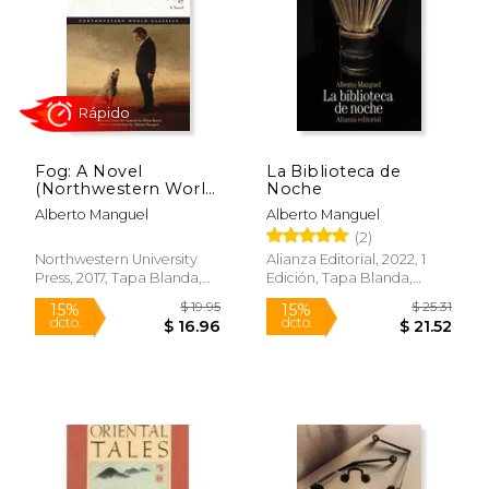
$ 21.00
$ 31
15%
15%
dcto.
dcto.
$ 17.85
$ 27.
Fog: A Novel
La Biblioteca de
(Northwestern World
Noche
Classics) (en Inglés)
Alberto Manguel
Alberto Manguel
(2)
Northwestern University
Alianza Editorial, 2022, 1
Press, 2017, Tapa Blanda,
Edición, Tapa Blanda,
Nuevo
Nuevo
Rápido