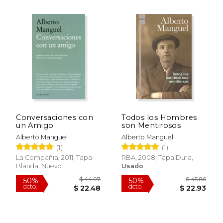
$ 296.70
$ 55
50%
50%
dcto.
dcto.
$ 148.35
$ 27.
Conversaciones con
Todos los Hombres
un Amigo
son Mentirosos
Alberto Manguel
Alberto Manguel
(1)
(1)
La Compañia, 2011, Tapa
RBA, 2008, Tapa Dura,
Blanda, Nuevo
Usado