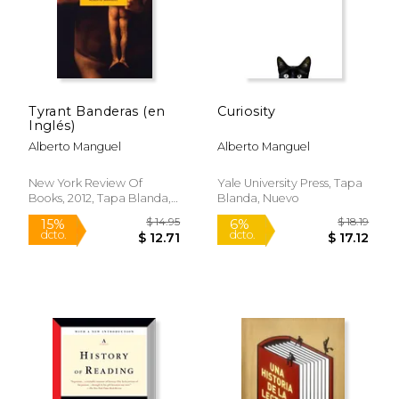
Tyrant Banderas (en
Curiosity
Inglés)
Alberto Manguel
Alberto Manguel
New York Review Of
Yale University Press, Tapa
Books, 2012, Tapa Blanda,
Blanda, Nuevo
Nuevo
$ 20.99
$ 47
6%
50%
dcto.
dcto.
$ 19.75
$ 23.