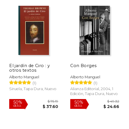
$ 28.90
$ 61
40%
50%
dcto.
dcto.
$ 17.34
$ 30.
El jardín de Ciro : y
Con Borges
otros textos
Alberto Manguel
Alberto Manguel
(1)
(1)
Siruela, Tapa Dura, Nuevo
Alianza Editorial, 2004, 1
Edición, Tapa Dura, Nuevo