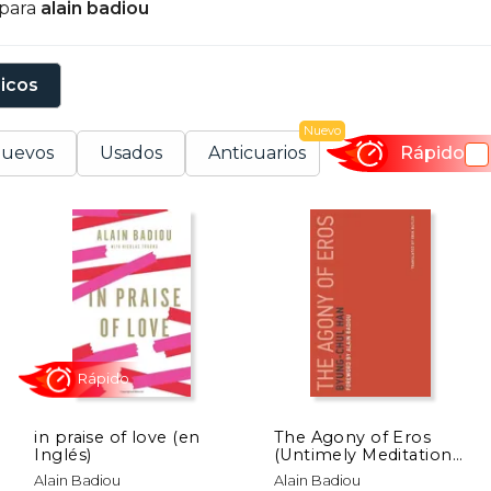
 para
alain badiou
sicos
Nuevo
uevos
Usados
Anticuarios
Rápido
in praise of love (en
The Agony of Eros
Inglés)
(Untimely Meditations)
(en Inglés)
Rápido
Alain Badiou
Alain Badiou