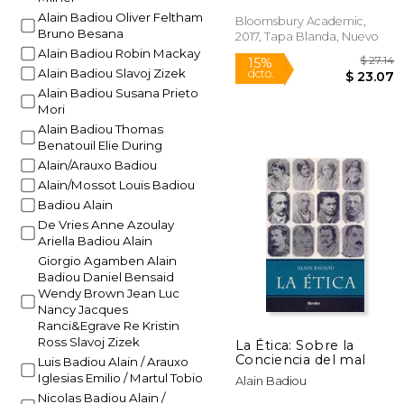
Alain Badiou Oliver Feltham
Bloomsbury Academic,
Rápido
Bruno Besana
2017, Tapa Blanda, Nuevo
Alain Badiou Robin Mackay
Alain Badiou Slavoj Zizek
Alain Badiou Susana Prieto
Mori
Alain Badiou Thomas
Benatouil Elie During
Alain/Arauxo Badiou
Alain/Mossot Louis Badiou
15%
Badiou Alain
dcto.
$ 
De Vries Anne Azoulay
Ariella Badiou Alain
Giorgio Agamben Alain
Badiou Daniel Bensaid
Wendy Brown Jean Luc
Nancy Jacques
Ranci&Egrave Re Kristin
Ross Slavoj Zizek
La Ética: Sobre la
Conciencia del mal
Luis Badiou Alain / Arauxo
Iglesias Emilio / Martul Tobio
Alain Badiou
Nicolas Badiou Alain /