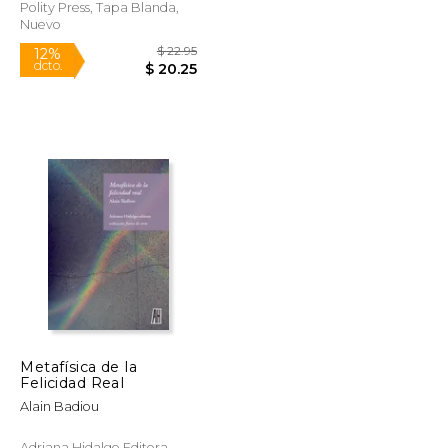
Polity Press, Tapa Blanda,
Nuevo
Rápido
$ 25.57
$ 22.95
12%
dcto.
$ 21.74
$ 20.25
Metafísica de la
Felicidad Real
Alain Badiou
Adriana Hidalgo Editora,