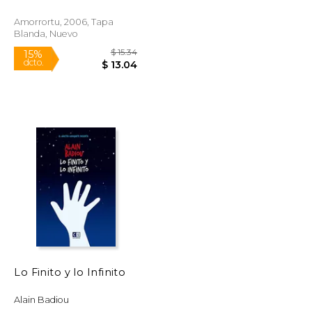
Amorrortu, 2006, Tapa
Blanda, Nuevo
$ 14.95
$ 15.34
15%
dcto.
$ 12.71
$ 13.04
Lo Finito y lo Infinito
Alain Badiou