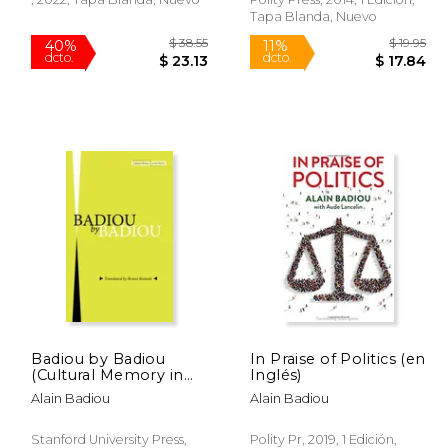
Tapa Blanda, Nuevo
$ 35.95
$ 38.55
40%
11%
Badiou by Badiou
In Praise of Politics (en
dcto.
dcto.
17.97
$ 23.13
(Cultural Memory in
Inglés)
the Present) (en
Alain Badiou
Alain Badiou
Inglés)
Stanford University Press,
Polity Pr, 2019, 1 Edición,