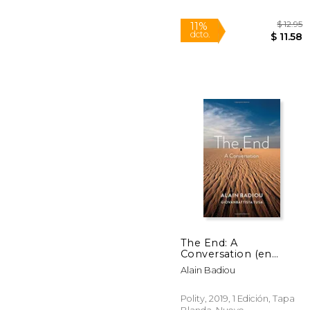
The End: A
Conversation (en
Inglés)
11%
Alain Badiou
dcto.
$
Polity, 2019, 1 Edición, Tapa