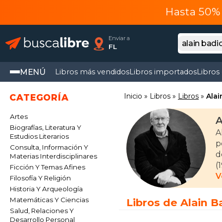
Hasta 50% 
Enviar a
FL
MENÚ
Libros más vendidos
Libros importados
Libros
Inicio
Libros
Libros
Alai
CATEGORÍA
Artes
A
Biografías, Literatura Y
A
Estudios Literarios
p
Consulta, Información Y
d
Materias Interdisciplinares
(
Ficción Y Temas Afines
e
V
Filosofía Y Religión
Historia Y Arqueología
B
Matemáticas Y Ciencias
Libros de Alain B
d
Salud, Relaciones Y
f
Desarrollo Personal