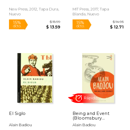
New Press, 2012, Tapa Dura,
MIT Press, 2017, Tapa
Nuevo
Blanda, Nuevo
$ 14.95
$ 15.99
15%
15%
dcto.
dcto.
 12.71
$ 13.59
El Siglo
Being and Event
(Bloomsbury
Revelations) (en
Alain Badiou
Alain Badiou
Inglés)