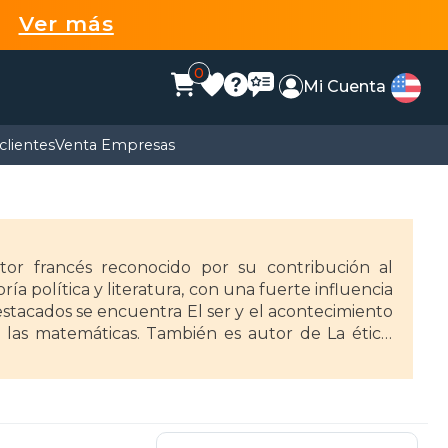
99
Ver más
0
Mi Cuenta
clientes
Venta Empresas
itor francés reconocido por su contribución al
a política y literatura, con una fuerte influencia
estacados se encuentra El ser y el acontecimiento
 las matemáticas. También es autor de La ética:
fundación del universalismo (1997).
olítica y el arte, proponiendo una filosofía que
vador y provocador ha influido en el debate
lave en la filosofía del siglo XXI.