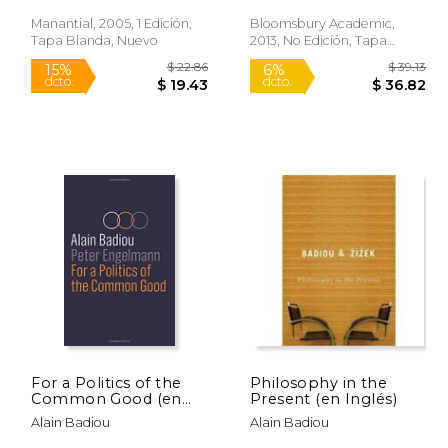
Manantial, 2005, 1 Edición,
Bloomsbury Academic,
Rápido
Tapa Blanda, Nuevo
2013, No Edición, Tapa
Blanda, Nuevo
$ 27.14
$ 22.86
15%
6%
dcto.
dcto.
23.07
$ 19.43
For a Politics of the
Philosophy in the
Common Good (en
Present (en Inglés)
Inglés)
Alain Badiou
Alain Badiou