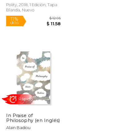
Polity, 2018, 1 Edición, Tapa
Blanda, Nuevo
$ 12.95
$ 12.95
11%
dcto.
$ 12.19
$ 11.58
In Praise of
Philosophy (en Inglés)
Alain Badiou