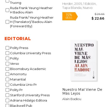
Truong
Herder, 2005, 1 Edición,
Tapa Blanda, Nuevo
Ruda Frank Yeung Heather
H Badiou Alain
Ruda Frank/ Yeung Heather
H (Translator)/ Badiou Alain
(Foreward By)
EDITORIAL
Polity Press
Columbia University Press
Polity
$
15%
Verso
dcto.
$ 
Bloomsbury Academic
Amorrortu
Manantial
Columbia Univ Pr
Nuestro Mal Viene De
Polity Pr
Más Lejos
Stanford University Press
Alain Badiou
Adriana Hidalgo Editora
Blackwell Pub