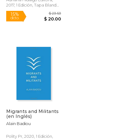
2017, 1 Edición, Tapa Blanda,
Nuevo
$ 19.95
$ 23.53
15%
Migrants and Militants
dcto.
$ 17.84
$ 20.00
(en Inglés)
Alain Badiou
Polity Pr, 2020, 1 Edición,