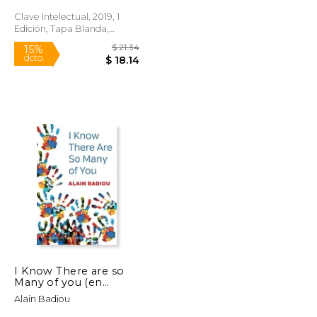
Clave Intelectual, 2019, 1
Edición, Tapa Blanda,
Nuevo
$ 39.13
$ 21.34
15%
dcto.
$ 36.82
$ 18.14
I Know There are so
Many of you (en
Inglés)
Alain Badiou