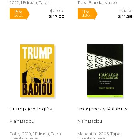
2022, 1 Edición, Tapa
Tapa Blanda, Nuevo
Blanda, Nuevo
Trump (en Inglés)
Imagenes y Palabras
$ 12.95
$ 20.00
15%
11%
Alain Badiou
Alain Badiou
dcto.
dcto.
 11.58
$ 17.00
Polity, 2019, 1 Edición, Tapa
Manantial, 2005, Tapa