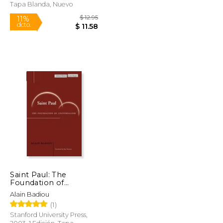
Tapa Blanda, Nuevo
Saint Paul: The
Foundation of
Universalism (Cultural
$ 12.95
$ 12.95
11%
Alain Badiou
Memory in the
dcto.
$ 11.58
$ 11.58
(1)
Present) (en Inglés)
Stanford University Press,