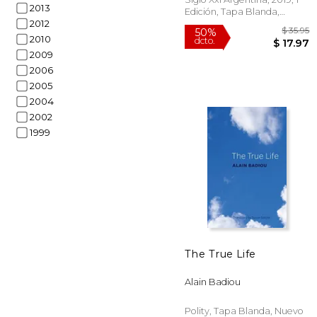
2013
Edición, Tapa Blanda,
2012
Nuevo
2010
2009
2006
2005
2004
2002
1999
50%
The True Life
dcto.
$ 
Alain Badiou
Polity, Tapa Blanda, Nuevo