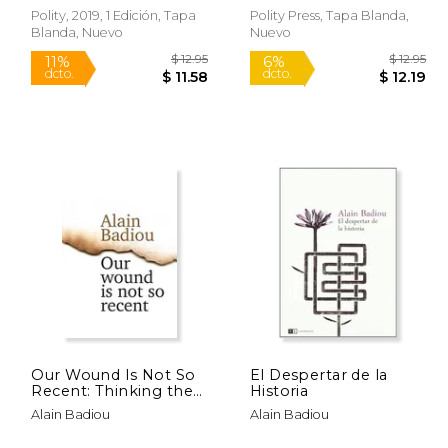
Polity, 2019, 1 Edición, Tapa
Polity Press, Tapa Blanda,
Blanda, Nuevo
Nuevo
 26.66
$ 12.95
11%
6%
dcto.
dcto.
22.66
$ 11.58
Our Wound Is Not So
El Despertar de la
Recent: Thinking the
Historia
Paris Killings of 13
Alain Badiou
Alain Badiou
November (en Inglés)