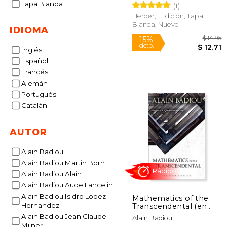
Tapa Blanda
(1)
Herder, 1 Edición, Tapa
Blanda, Nuevo
IDIOMA
Inglés
Español
Francés
Alemán
15%
Portugués
dcto.
$
Catalán
AUTOR
Alain Badiou
Alain Badiou Martin Born
Alain Badiou Alain
Alain Badiou Aude Lancelin
Alain Badiou Isidro Lopez
Mathematics of the
Hernandez
Transcendental (en
Inglés)
Alain Badiou Jean Claude
Alain Badiou
Milner