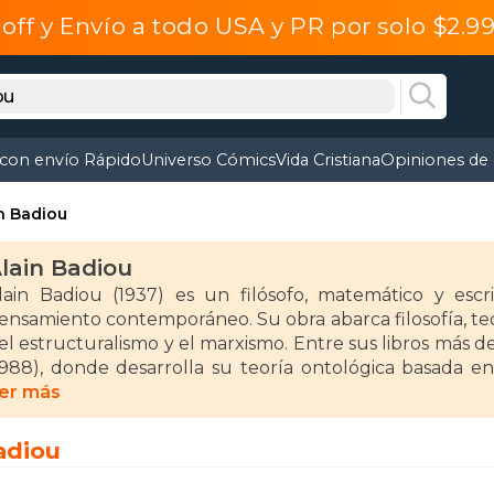
off y Envío a todo USA y PR por solo $2.
 con envío Rápido
Universo Cómics
Vida Cristiana
Opiniones de 
n Badiou
lain Badiou
lain Badiou (1937) es un filósofo, matemático y escr
ensamiento contemporáneo. Su obra abarca filosofía, teorí
el estructuralismo y el marxismo. Entre sus libros más d
1988), donde desarrolla su teoría ontológica basada en
nsayo sobre la conciencia del mal (1993) y San Pablo: La 
er más
adiou ha explorado temas como la verdad, el amor, la p
adiou
esafía el pensamiento hegemónico. Su enfoque inno
ilosófico contemporáneo, consolidándolo como una figura c