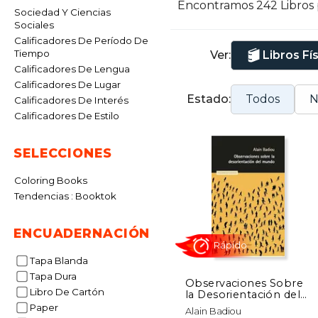
Encontramos 242 Libros
Sociedad Y Ciencias
Sociales
Calificadores De Período De
Tiempo
Ver:
Libros Fí
Calificadores De Lengua
Calificadores De Lugar
Estado:
Todos
N
Calificadores De Interés
Calificadores De Estilo
SELECCIONES
Coloring Books
Tendencias : Booktok
ENCUADERNACIÓN
Tapa Blanda
Tapa Dura
Observaciones Sobre
Libro De Cartón
la Desorientación del
Mundo
Rápido
Paper
Alain Badiou