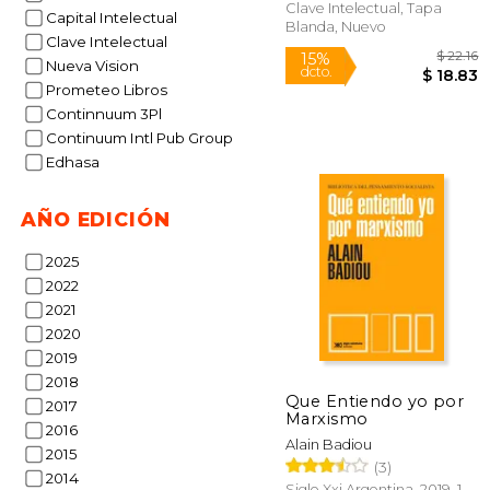
Clave Intelectual, Tapa
Capital Intelectual
Blanda, Nuevo
Clave Intelectual
Nueva Vision
Prometeo Libros
Continnuum 3Pl
Continuum Intl Pub Group
Edhasa
AÑO EDICIÓN
2025
2022
2021
2020
15%
dcto.
$ 
2019
2018
Que Entiendo yo por
2017
Marxismo
2016
Alain Badiou
2015
(3)
2014
Siglo Xxi Argentina, 2019, 1