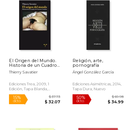
El Origen del Mundo.
Religión, arte,
Historia de un Cuadro
pornografía
de Gustave Courbet
Thierry Savatier
Ángel González García
Ediciones Trea, 2009, 1
Ediciones Asimétricas, 2014,
Edición, Tapa Blanda,
Tapa Dura, Nuevo
Nuevo
 117.09
$ 37.73
15%
50%
dcto.
dcto.
70.26
$ 32.07