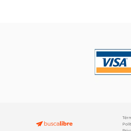
50%
dcto.
$ 
Tér
Polí
Priv