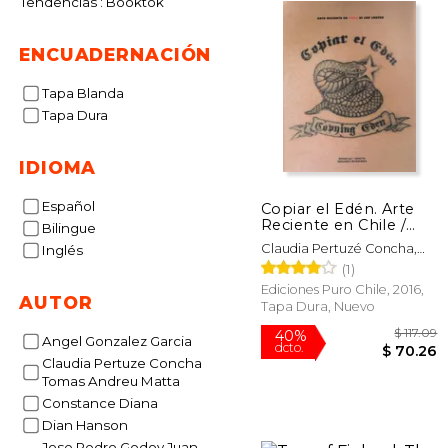
Tendencias : Booktok
ENCUADERNACIÓN
Tapa Blanda
Tapa Dura
IDIOMA
Español
Copiar el Edén. Arte
Reciente en Chile /
Bilingue
Recent Art in Chile (en
Claudia Pertuzé Concha,
Inglés
Bilingüe)
Tomás Andreu Matta
(1)
Ediciones Puro Chile, 2016,
AUTOR
Tapa Dura, Nuevo
Angel Gonzalez Garcia
Claudia Pertuze Concha
Tomas Andreu Matta
Constance Diana
$
40%
Dian Hanson
dcto.
$ 
Jose Pedro Godoy Juan