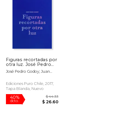
Figuras recortadas por
otra luz. José Pedro
Godoy (en Bilingüe)
José Pedro Godoy; Juan
José Richards; Ariel
Florencia Richards
Ediciones Puro Chile, 2017,
Tapa Blanda, Nuevo