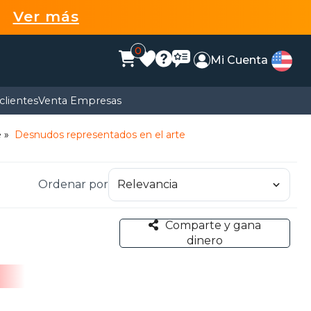
99
Ver más
0
Mi Cuenta
clientes
Venta Empresas
e
Desnudos representados en el arte
Ordenar por
Comparte y gana
dinero