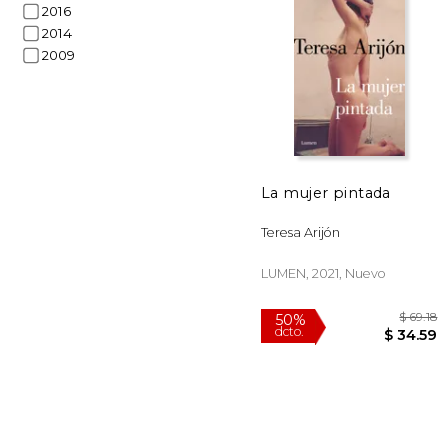
2016
$
15%
dcto.
$ 
2014
2009
La mujer pintada
Teresa Arijón
LUMEN, 2021, Nuevo