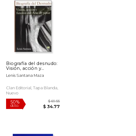
Biografía del desnudo:
Visión, acción y
función del arte de
Lenis Santana Maza
posar
Clan Editorial, Tapa Blanda,
Nuevo
$ 69.98
$ 69.55
50%
dcto.
$ 34.99
$ 34.77