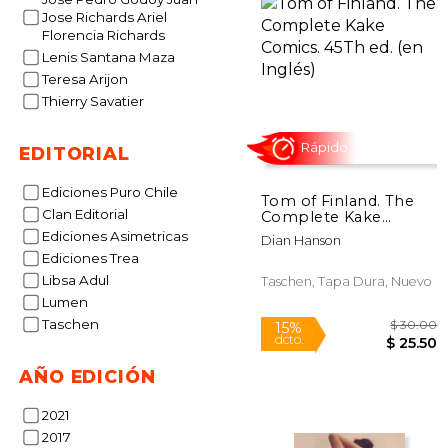
Jose Richards Ariel
Florencia Richards
Lenis Santana Maza
Teresa Arijon
Thierry Savatier
EDITORIAL
Ediciones Puro Chile
Tom of Finland. The
Clan Editorial
Complete Kake
Comics. 45Th ed. (en
Ediciones Asimetricas
Dian Hanson
Inglés)
Ediciones Trea
Rápido
Libsa Adul
Taschen, Tapa Dura, Nuevo
Lumen
Taschen
AÑO EDICIÓN
2021
2017