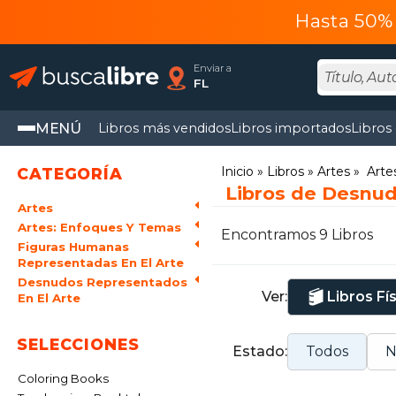
Hasta 50% 
Enviar a
FL
MENÚ
Libros más vendidos
Libros importados
Libros
Inicio
Libros
Artes
Arte
CATEGORÍA
Libros de Desnud
Artes
Artes: Enfoques Y Temas
Encontramos 9 Libros
Figuras Humanas
Representadas En El Arte
Desnudos Representados
Ver:
Libros Fí
En El Arte
SELECCIONES
Estado:
Todos
N
Coloring Books