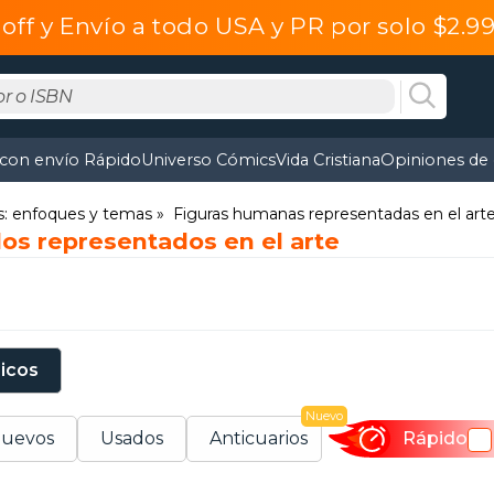
off y Envío a todo USA y PR por solo $2.
 con envío Rápido
Universo Cómics
Vida Cristiana
Opiniones de 
s: enfoques y temas
Figuras humanas representadas en el art
os representados en el arte
sicos
Nuevo
uevos
Usados
Anticuarios
Rápido