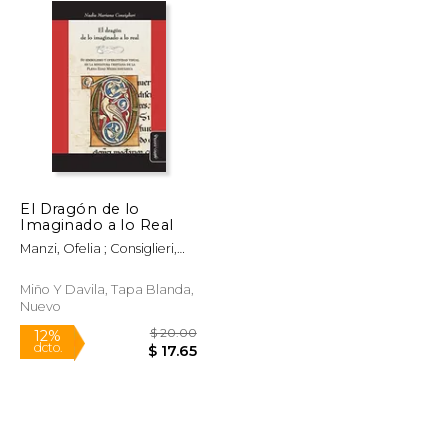
El Dragón de lo
Imaginado a lo Real
Manzi, Ofelia ; Consiglieri,
Nadia Mariana
Miño Y Davila, Tapa Blanda,
Nuevo
$ 61.13
$ 20.00
12%
dcto.
$ 30.57
$ 17.65