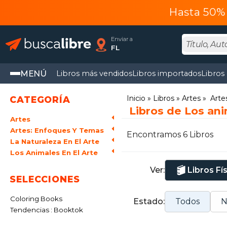
Hasta 50% 
Enviar a
FL
MENÚ
Libros más vendidos
Libros importados
Libros
Inicio
Libros
Artes
Arte
CATEGORÍA
Libros de Los ani
Artes
Artes: Enfoques Y Temas
Encontramos 6 Libros
La Naturaleza En El Arte
Los Animales En El Arte
Ver:
Libros Fí
SELECCIONES
Coloring Books
Estado:
Todos
N
Tendencias : Booktok