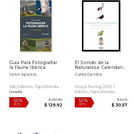
Guia Para Fotografiar
El Sonido de la
la Fauna Iberica
Naturaleza. Calendario
Sonoro de los Paisajes
Víctor Aparicio
Carlos De Hita
de España
Jdej Editores, Tapa Blanda,
Anaya Touring, 2021, 1
Usado
Edición, Tapa Blanda,
Nuevo
 44.56
$ 259.85
50%
50%
dcto.
dcto.
26.74
$ 129.92