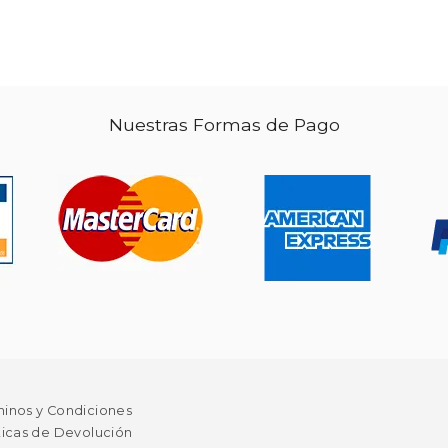
 118.72
$ 32.62
50%
dcto.
59.36
$ 16.31
Nuestras Formas de Pago
minos y Condiciones
ticas de Devolución