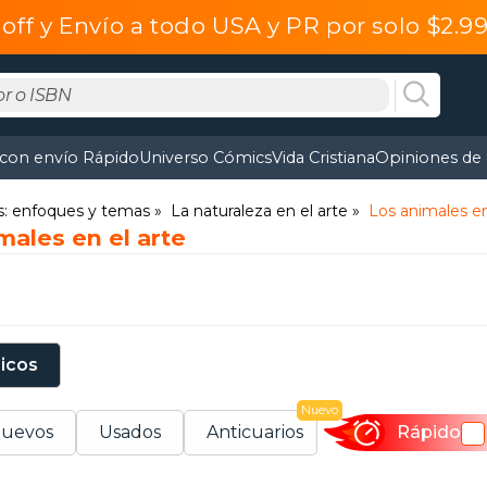
off y Envío a todo USA y PR por solo $2.
 con envío Rápido
Universo Cómics
Vida Cristiana
Opiniones de 
s: enfoques y temas
La naturaleza en el arte
Los animales en
males en el arte
sicos
Nuevo
uevos
Usados
Anticuarios
Rápido