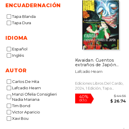
ENCUADERNACIÓN
Tapa Blanda
Tapa Dura
IDIOMA
Español
Inglés
Kwaidan. Cuentos
extraños de Japón
(con ilustraciones a
AUTOR
Lafcadio Hearn
color de Utagawa
Kuniyoshi)
Carlos De Hita
Ediciones Libros Del Cardo,
Lafcadio Hearn
2024, 1 Edición, Tapa
Blanda, Nuevo
Manzi Ofelia Consiglieri
Nadia Mariana
Tim Bond
Victor Aparicio
Xavi Bou
$
40%
dcto.
$ 