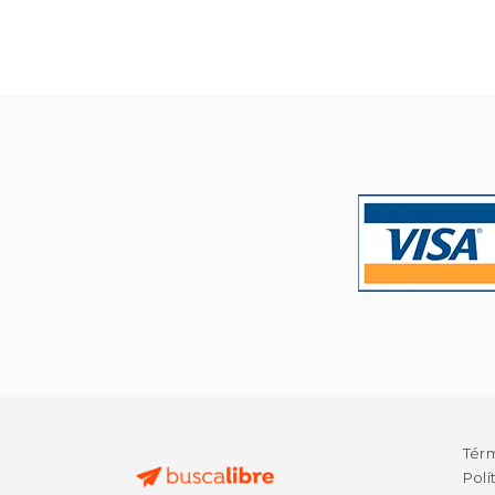
$
50%
dcto.
$ 
Tér
Polí