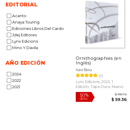
EDITORIAL
Acanto
Anaya Touring
Ediciones Libros Del Cardo
Jdej Editores
Lynx Edicions
Mino Y Davila
Ornithographies (en
AÑO EDICIÓN
Inglés)
Xavi Bou
2024
(1)
2022
Lynx Edicions, 2022, 1
Edición, Tapa Dura, Nuevo
2021