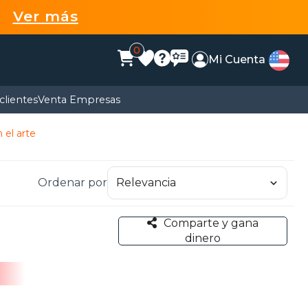
99
Ver más
0
Mi Cuenta
clientes
Venta Empresas
 el arte
Ordenar por
Comparte y gana
dinero