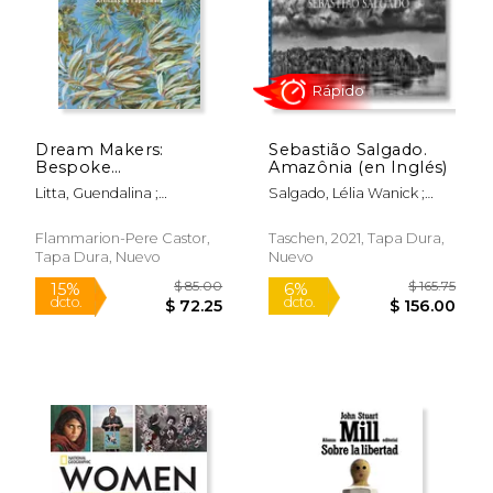
Dream Makers:
Sebastião Salgado.
Bespoke
Amazônia (en Inglés)
Celebrations (en
Litta, Guendalina ;
Salgado, Lélia Wanick ;
Inglés)
Rápido
Vervoordt, Axel ; Ferire,
Salgado, Sebastião
Michaël
Flammarion-Pere Castor,
Taschen, 2021, Tapa Dura,
Tapa Dura, Nuevo
Nuevo
$ 85.00
$ 165
15%
6%
dcto.
dcto.
$ 72.25
$ 156.