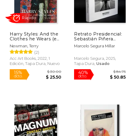
$ 49.95
$ 61.
15%
50%
dcto.
dcto.
$ 42.46
$ 30.
Harry Styles: And the
Retrato Presidencial:
Clothes he Wears (en
Sebastián Piñera
Inglés)
Echenique
Newman, Terry
Marcelo Segura Millar
(2)
Acc Art Books, 2022, 1
Marcelo Segura, 2025,
Edición, Tapa Dura, Nuevo
Tapa Dura,
Usado
Rápido