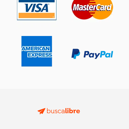
$ 23.00
$ 35.
15%
15%