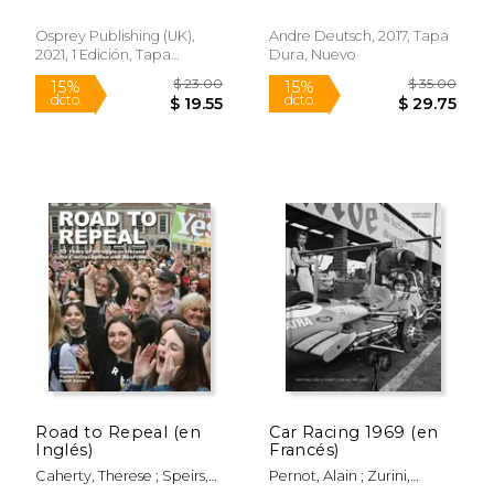
Raffaele
Osprey Publishing (UK),
Andre Deutsch, 2017, Tapa
2021, 1 Edición, Tapa
Dura, Nuevo
Blanda, Nuevo
$ 23.00
$ 21.
15%
15%
dcto.
dcto.
$ 19.55
$ 17.
Road to Repeal (en
Car Racing 1969 (en
Inglés)
Francés)
Caherty, Therese ; Speirs,
Pernot, Alain ; Zurini,