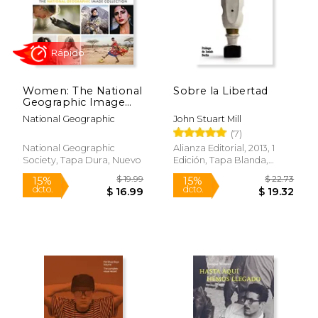
Women: The National
Sobre la Libertad
Geographic Image
Collection (National
National Geographic
John Stuart Mill
Geographic
(7)
Collectors Series) (en
Inglés)
National Geographic
Alianza Editorial, 2013, 1
Society, Tapa Dura, Nuevo
Edición, Tapa Blanda,
Rápido
Nuevo
$ 19.99
$ 22.
15%
15%
dcto.
dcto.