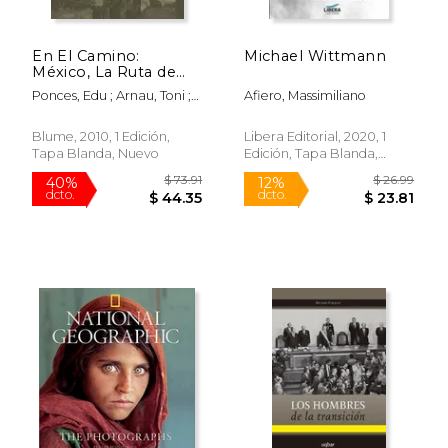
En El Camino:
Michael Wittmann
México, La Ruta de
Los Migrantes Que
Ponces, Edu ; Arnau, Toni ;
Afiero, Massimiliano
No Importan
Rápido
Rápido
Soteras, Eduardo
Blume, 2010, 1 Edición,
Libera Editorial, 2020, 1
Tapa Blanda, Nuevo
Edición, Tapa Blanda,
Nuevo
$ 70.00
$ 20.
15%
15%
dcto.
dcto.
$ 59.50
$ 17.