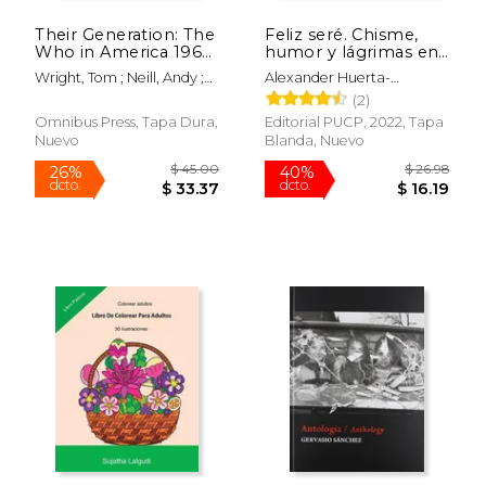
Their Generation: The
Feliz seré. Chisme,
Who in America 1967-
humor y lágrimas en
1969 (en Inglés)
la cultura popular
Wright, Tom ; Neill, Andy ;
Alexander Huerta-
Townshend, Pete
Mercado
(2)
Omnibus Press, Tapa Dura,
Editorial PUCP, 2022, Tapa
Nuevo
Blanda, Nuevo
$ 94.46
$ 47
50%
50%
dcto.
dcto.