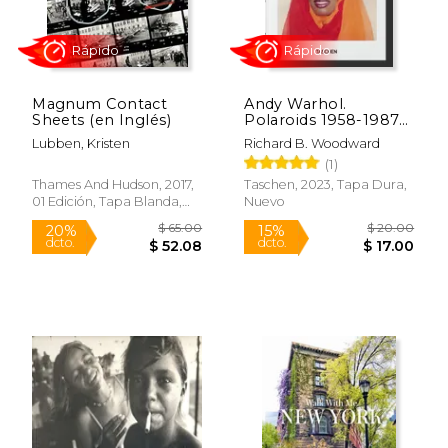
$ 30.00
$ 84.
15%
40%
dcto.
dcto.
$ 25.50
$ 50.
Magnum Contact
Andy Warhol.
Sheets (en Inglés)
Polaroids 1958-1987
(en Inglés)
Lubben, Kristen
Richard B. Woodward
(1)
Thames And Hudson, 2017,
Taschen, 2023, Tapa Dura,
01 Edición, Tapa Blanda,
Nuevo
Nuevo
Rápido
Rápido