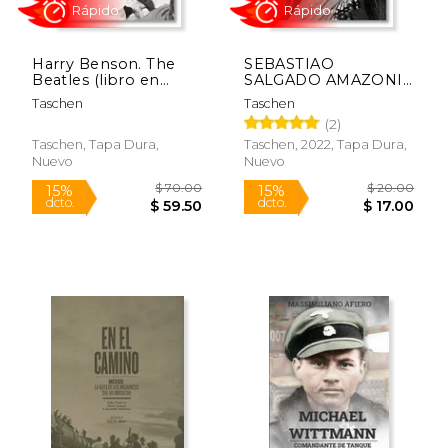
Harry Benson. The
SEBASTIAO
Rápido
Beatles (libro en
SALGADO AMAZONIA
Inglés Francés
(en Inglés)
Taschen
Taschen
Alemán) (en Inglés)
(2)
Taschen, Tapa Dura,
Taschen, 2022, Tapa Dura,
Nuevo
Nuevo
$ 50.00
$ 45.
15%
15%
dcto.
dcto.
$ 42.50
$ 38.