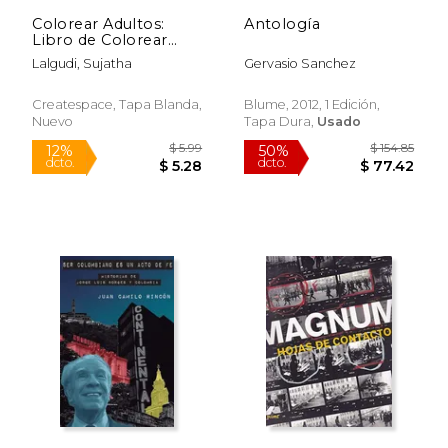
$ 47.23
$ 23.
Colorear Adultos:
Antología
Libro de Colorear
Para Adultos: Libro
Lalgudi, Sujatha
Gervasio Sanchez
Pascua, Un Libro Para
Colorear Adultos
Antiestres Y
Createspace, Tapa Blanda,
Blume, 2012, 1 Edición,
Relajante, Arteterapia,
Nuevo
Tapa Dura,
Usado
Flor
Rápido