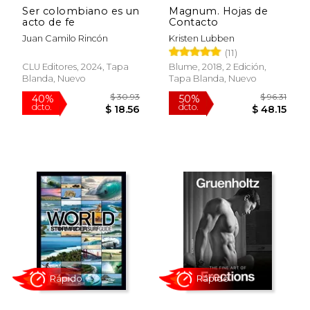
Ser colombiano es un
Magnum. Hojas de
$ 45.00
$ 26.
26%
40%
acto de fe
Contacto
dcto.
dcto.
$ 33.37
$ 16.
Juan Camilo Rincón
Kristen Lubben
(11)
CLU Editores, 2024, Tapa
Blume, 2018, 2 Edición,
Blanda, Nuevo
Tapa Blanda, Nuevo