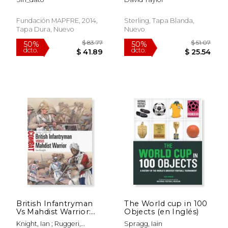
Fundación MAPFRE, 2014,
Sterling, Tapa Blanda,
Tapa Dura, Nuevo
Nuevo
$ 75.00
$ 23.
15%
15%
dcto.
dcto.
$ 63.75
$ 19.
British Infantryman
The World cup in 100
Vs Mahdist Warrior:
Objects (en Inglés)
Sudan 1884-98 (en
Knight, Ian ; Ruggeri,
Spragg, Iain
Inglés)