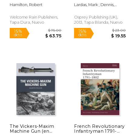
Inglés)
1814 (en Inglés)
Hamilton, Robert
Lardas, Mark ; Dennis,
Peter
Welcome Rain Publishers,
Osprey Publishing (UK),
Tapa Dura, Nuevo
2013, Tapa Blanda, Nuevo
$ 75.00
$ 35.
15%
15%
dcto.
dcto.
$ 63.75
$ 29.
The Vickers-Maxim
French Revolutionary
Machine Gun (en
Infantryman 1791-
Inglés)
1802 (en Inglés)