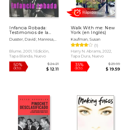
Infancia Robada:
Walk With me: New
$ 65.00
$ 20.
20%
15%
Testimonios de la
York (en Inglés)
dcto.
dcto.
$ 52.08
$ 17.
Explotacion Sexual
Dusster, David ; Manresa,
Kaufman, Susan
Infantil
Kim
(1)
Blume, 2001, 1 Edición,
Harry N. Abrams, 2022,
Tapa Blanda, Nuevo
Tapa Dura, Nuevo
Rápido