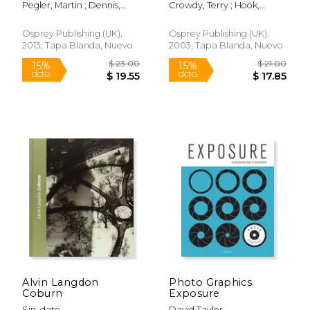
Pegler, Martin ; Dennis,
Crowdy, Terry ; Hook,
Peter
Christa
Osprey Publishing (UK),
Osprey Publishing (UK),
2013, Tapa Blanda, Nuevo
2003, Tapa Blanda, Nuevo
$ 375.00
$ 43.
15%
50%
dcto.
dcto.
$ 318.75
$ 21.
Alvin Langdon
Photo Graphics.
Coburn
Exposure
Sin_dato
David Taylor