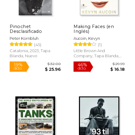
Pinochet
Making Faces (en
Desclasificado
Inglés)
Peter Kornbluh
Aucoin, Kevyn
$ 24.21
$ 29.
50%
35%
(45)
(1)
dcto.
dcto.
$ 12.11
$ 19.
Catalonia, 2023, Tapa
Little Brown And
Blanda, Nuevo
Company, Tapa Blanda,
Nuevo