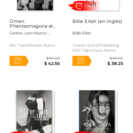
Rápido
Rápido
Omen:
Billie Eilish (en Inglés)
Phantasmagoria at
the Farm Security
Santini, Leon Munoz ;
Billie Eilish
Administration
Panchoaga, Jorge ; Ives,
Archive: 1935-1944
Lucy
(en Inglés)
Rm, Tapa Blanda, Nuevo
Grand Central Publishing,
2021, Tapa Dura, Nuevo
$ 38.10
$ 60.
15%
40%
dcto.
dcto.
$ 32.39
$ 35.