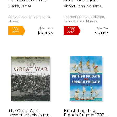
Eva Sereny (en
Inglés)
Clarke, James
Abbott, John ; Williams,
Inglés)
Emmett
Acc Art Books, Tapa Dura,
Independently Published,
Nuevo
Tapa Blanda, Nuevo
$ 65.00
$ 19
15%
15%
dcto.
dcto.
$ 55.25
$ 16.
The Great War:
British Frigate vs
Unseen Archives (en
French Frigate: 1793-