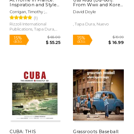
Inspiration and Style
From Wwii and Korea
in Town and Country
to Museum Ship
Corrigan, Timothy ;
David Doyle
(en Inglés)
(Legends of Warfare:
Boodro, Michael
(1)
Naval, 24)
Rizzoli International
, Tapa Dura, Nuevo
Publications, Tapa Dura,
$ 30.93
$ 96
40%
50%
Nuevo
dcto.
dcto.
$ 18.56
$ 48.
Rápido
Rápido
CUBA: THIS
Grassroots Baseball: