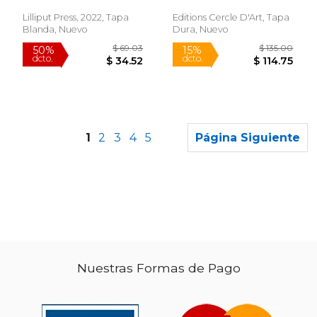
Derek
Manou
Lilliput Press, 2022, Tapa
Editions Cercle D'Art, Tapa
Blanda, Nuevo
Dura, Nuevo
1
2
3
4
5
Página Siguiente
Nuestras Formas de Pago
$ 83.77
$ 51.
50%
50%
dcto.
dcto.
$ 41.89
$ 25.