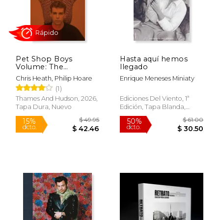
$ 16.99
$ 19.
Pet Shop Boys
Hasta aquí hemos
Volume: The
llegado
complete visual
Chris Heath, Philip Hoare
Enrique Meneses Miniaty
record (Hardback) (en
(1)
Inglés)
Thames And Hudson, 2026,
Ediciones Del Viento, 1ª
Tapa Dura, Nuevo
Edición, Tapa Blanda,
Nuevo
Rápido