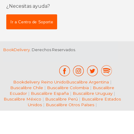
¿Necesitas ayuda?
$ 69.03
$ 135.
50%
15%
dcto.
dcto.
$ 34.52
$ 114.
Ir a Centro de Soporte
BookDelivery
. Derechos Reservados.
Bookdelivery Reino Unido
Buscalibre Argentina
|
Buscalibre Chile
|
Buscalibre Colombia
|
Buscalibre
Ecuador
|
Buscalibre España
|
Buscalibre Uruguay
|
Buscalibre México
|
Buscalibre Perú
|
Buscalibre Estados
Unidos
|
Buscalibre Otros Países
|