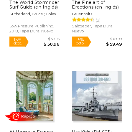
The World Stormrider
The Fine art of
Surf Guide (en Inglés)
Erections (en Inglés)
Sutherland, Bruce ; Colas,
Gruenholtz
$ 5.99
$ 154.
Antony
12%
50%
(2)
dcto.
dcto.
$ 5.28
$ 77.
Low Pressure Publishing,
Salzgeber, Tapa Dura,
2018, Tapa Dura, Nuevo
Nuevo
At Home in France:
Uss Kidd (Dd-661):