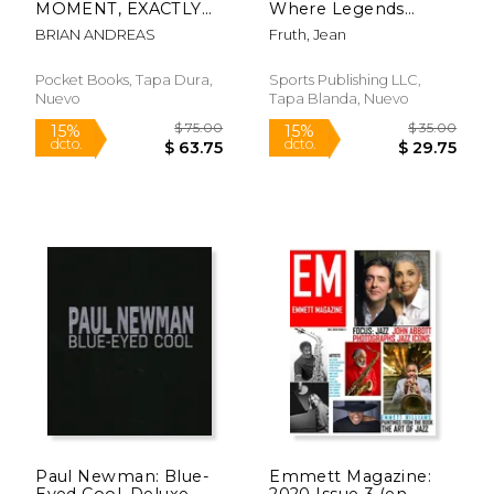
MOMENT, EXACTLY
Where Legends
SO
Begin (en Inglés)
BRIAN ANDREAS
Fruth, Jean
Pocket Books, Tapa Dura,
Sports Publishing LLC,
Nuevo
Tapa Blanda, Nuevo
$ 59.95
$ 69.
15%
15%
dcto.
dcto.
$ 50.96
$ 59.
Paul Newman: Blue-
Emmett Magazine:
Rápido
Eyed Cool, Deluxe,
2020 Issue 3 (en