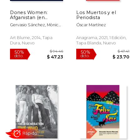
Dones Women:
Los Muertos y el
Afganistan (en
Periodista
Catalán)
Gervasio Sánchez, Mònica
Óscar Martínez
Bernabé
Art Blume, 2014, Tapa
Anagrama, 2021, 1 Edición,
Dura, Nuevo
Tapa Blanda, Nuevo
$ 21.99
$ 52.
15%
40%
dcto.
dcto.
$ 18.69
$ 31.