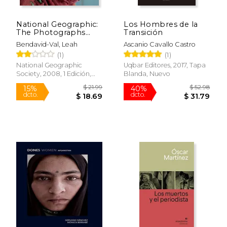
National Geographic:
Los Hombres de la
The Photographs
Transición
(National Geographic
Bendavid-Val, Leah
Ascanio Cavallo Castro
Collectors Series) (en
(1)
(1)
Inglés)
National Geographic
Uqbar Editores, 2017, Tapa
Society, 2008, 1 Edición,
Blanda, Nuevo
Tapa Dura, Nuevo
$ 73.91
$ 26.
40%
12%
dcto.
dcto.
$ 44.35
$ 23.