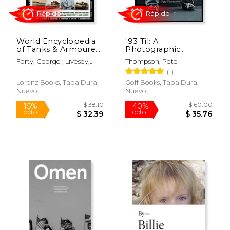
World Encyclopedia
'93 Til: A
of Tanks & Armoured
Photographic
Fighting Vehicles:
Journey Through
Forty, George ; Livesey,
Thompson, Pete
Over 400 Vehicles
Skateboarding in the
Jack
(1)
and 1200 Wartime
1990S (en Inglés)
and Modern
Lorenz Books, Tapa Dura,
Goff Books, Tapa Dura,
Photographs (en
Nuevo
Nuevo
$ 32.00
$ 29.
19%
46%
Inglés)
dcto.
dcto.
$ 25.96
$ 16.