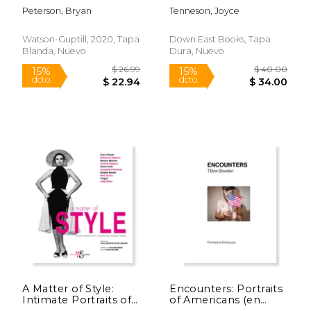
Photography: How to
(en Inglés)
Peterson, Bryan
Tenneson, Joyce
Shoot Great Pictures
of People Anywhere
(en Inglés)
Watson-Guptill, 2020, Tapa
Down East Books, Tapa
Blanda, Nuevo
Dura, Nuevo
$ 31.99
$ 30.
12%
15%
dcto.
dcto.
$ 28.22
$ 25.
A Matter of Style:
Encounters: Portraits
Intimate Portraits of
of Americans (en
10 Women Who
Inglés)