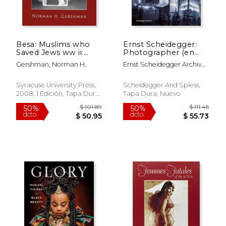
Besa: Muslims who
Ernst Scheidegger:
Saved Jews ww ii:
Photographer (en
Muslims who Saved
Inglés)
Gershman, Norman H.
Ernst Scheidegger Archive
Jews in World war ii
$ 72.91
$ 42.
Foundation ; Bezzola,
50%
50%
(en Inglés)
dcto.
dcto.
Tobia ; Büttner, Philippe
$ 36.46
$ 21.
Syracuse University Press,
Scheidegger And Spiess,
2008, 1 Edición, Tapa Dura,
Tapa Dura, Nuevo
Nuevo