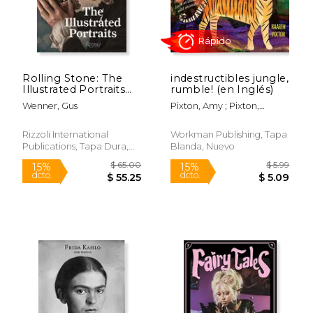
$ 25.00
$ 45.
15%
37%
dcto.
dcto.
$ 21.25
$ 28.
Rolling Stone: The
indestructibles jungle,
Illustrated Portraits
rumble! (en Inglés)
(en Inglés)
Wenner, Gus
Pixton, Amy ; Pixton,
Kaaren
Rizzoli International
Workman Publishing, Tapa
Publications, Tapa Dura,
Blanda, Nuevo
Nuevo
Rápido