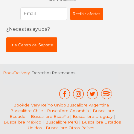
¿Necesitas ayuda?
$ 70.93
$ 106.
50%
50%
dcto.
dcto.
$ 35.47
$ 53.
Ir a Centro de Soporte
BookDelivery
. Derechos Reservados.
Bookdelivery Reino Unido
Buscalibre Argentina
|
Buscalibre Chile
|
Buscalibre Colombia
|
Buscalibre
Ecuador
|
Buscalibre España
|
Buscalibre Uruguay
|
Buscalibre México
|
Buscalibre Perú
|
Buscalibre Estados
Unidos
|
Buscalibre Otros Países
|