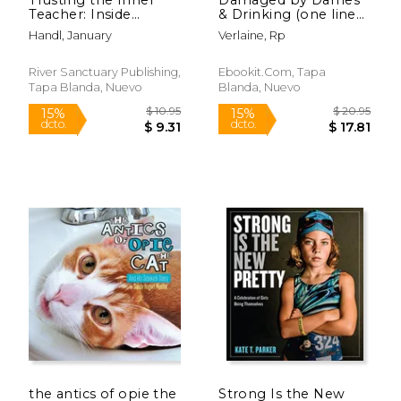
Teacher: Inside
& Drinking (one line
Stories of Gazebo
poems and pinups)
Handl, January
Verlaine, Rp
Park School (en
(en Inglés)
Inglés)
River Sanctuary Publishing,
Ebookit.com, Tapa
Tapa Blanda, Nuevo
Blanda, Nuevo
$ 42.95
$ 45.
15%
15%
dcto.
dcto.
$ 36.51
$ 38.
the antics of opie the
Strong Is the New