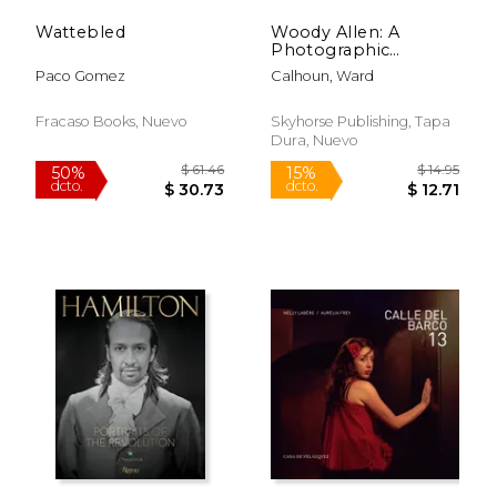
Wattebled
Woody Allen: A
Photographic
Celebration (en
Paco Gomez
Calhoun, Ward
Inglés)
Fracaso Books, Nuevo
Skyhorse Publishing, Tapa
Dura, Nuevo
$ 70.90
$ 73.
50%
50%
dcto.
dcto.
$ 35.45
$ 36.