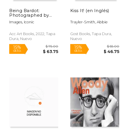
Being Bardot:
Kiss It! (en Inglés)
Photographed by
Douglas Kirkland and
Images, Iconic
Trayler-Smith, Abbie
Terry O'Neill (en
Inglés)
Rápido
Acc Art Books, 2022, Tapa
Gost Books, Tapa Dura,
Dura, Nuevo
Nuevo
$ 26.99
$ 40.
15%
15%
dcto.
dcto.
$ 22.94
$ 34.