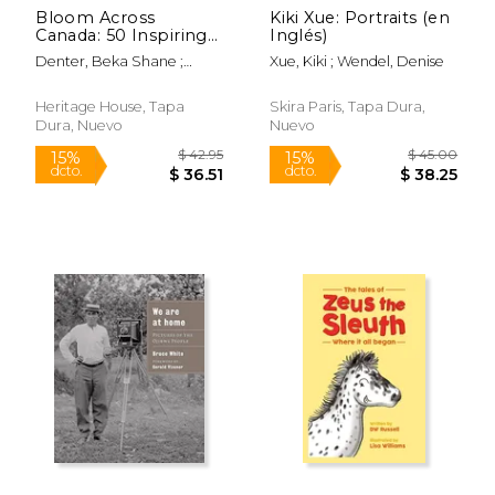
Bloom Across
Kiki Xue: Portraits (en
$ 11.90
$ 34.
12%
15%
Canada: 50 Inspiring
Inglés)
dcto.
dcto.
$ 10.51
$ 29.
Conversations (en
Denter, Beka Shane ;
Xue, Kiki ; Wendel, Denise
Inglés)
Okello, Lydia
Heritage House, Tapa
Skira Paris, Tapa Dura,
Dura, Nuevo
Nuevo