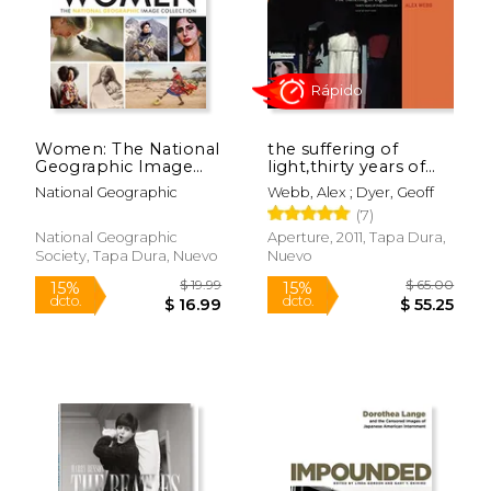
Women: The National
the suffering of
Geographic Image
light,thirty years of
Collection (National
photographs by alex
National Geographic
Webb, Alex ; Dyer, Geoff
Geographic
webb (en Inglés)
Rápido
(7)
Collectors Series) (en
Inglés)
National Geographic
Aperture, 2011, Tapa Dura,
Society, Tapa Dura, Nuevo
Nuevo
$ 19.99
$ 65.
15%
15%
dcto.
dcto.
$ 16.99
$ 55.