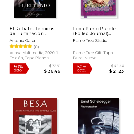
El Retrato. Técnicas
Frida Kahlo Purple
$ 106.11
$ 50.
50%
15%
de Iluminación:
(Foiled Journal)
dcto.
dcto.
$ 53.06
$ 42.
Dirección de Poses y
(Flame Tree
Antonio Garci
Flame Tree Studio
Calidad de luz
Notebooks) (en
(8)
Inglés)
Anaya Multimedia, 2020, 1
Flame Tree Gift, Tapa
Edición, Tapa Blanda,
Dura, Nuevo
Nuevo