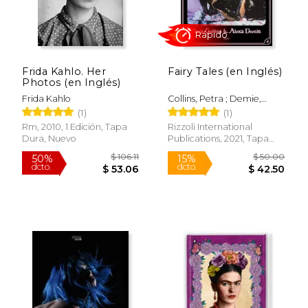
$ 65.00
$ 5.
15%
15%
dcto.
dcto.
$ 55.25
$ 5.
Frida Kahlo. Her
Fairy Tales (en Inglés)
Photos (en Inglés)
Frida Kahlo
Collins, Petra ; Demie,
Alexa
(1)
(1)
Rm, 2010, 1 Edición, Tapa
Rizzoli International
Dura, Nuevo
Publications, 2021, Tapa
Dura, Nuevo
Rápido