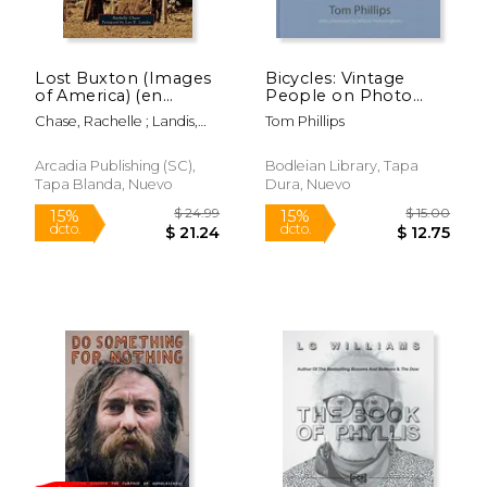
Rápido
Lost Buxton (Images
Bicycles: Vintage
of America) (en
People on Photo
Inglés)
Postcards (en Inglés)
Chase, Rachelle ; Landis,
Tom Phillips
Leo E.
Arcadia Publishing (SC),
Bodleian Library, Tapa
Tapa Blanda, Nuevo
Dura, Nuevo
$ 30.00
$ 19
32%
15%
dcto.
dcto.
$ 20.40
$ 16.