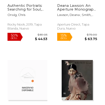
$ 17.64
$ 24.
Authentic Portraits:
Deana Lawson: An
Searching for Soul,
Aperture Monograph
Significance, and
(1st Ed., 1st Printing)
Orwig, Chris
Lawson, Deana ; Smith,
Depth (en Inglés)
(en Inglés)
Zadie ; Jafa, Arthur
Rocky Nook, 2019, Tapa
Aperture Direct, Tapa
Blanda, Nuevo
Dura, Nuevo