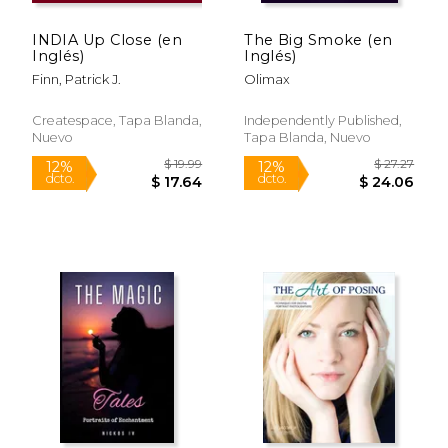
INDIA Up Close (en
The Big Smoke (en
Inglés)
Inglés)
Finn, Patrick J.
Olimax
Createspace, Tapa Blanda,
Independently Published,
Nuevo
Tapa Blanda, Nuevo
$ 89.00
$ 9.
6%
12%
dcto.
dcto.
$ 83.76
$ 8.