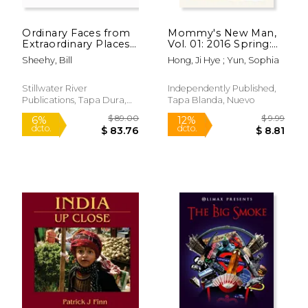
Ordinary Faces from
Mommy's New Man,
Extraordinary Places
Vol. 01: 2016 Spring:
(en Inglés)
Spring (2016.03 -
Sheehy, Bill
Hong, Ji Hye ; Yun, Sophia
2016.05) (en Inglés)
Stillwater River
Independently Published,
Publications, Tapa Dura,
Tapa Blanda, Nuevo
Nuevo
$ 17.81
$ 5.
6%
12%
dcto.
dcto.
$ 16.76
$ 5.