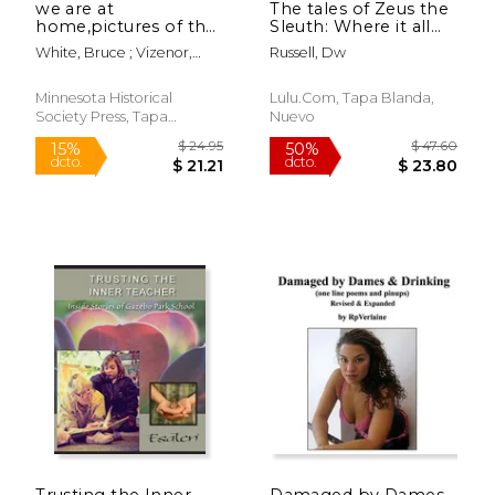
we are at
The tales of Zeus the
home,pictures of the
Sleuth: Where it all
ojibwe people (en
began (en Inglés)
White, Bruce ; Vizenor,
Russell, Dw
Inglés)
$ 89.05
$ 75.
Gerald
50%
15%
dcto.
dcto.
$ 44.53
$ 63.
Minnesota Historical
Lulu.com, Tapa Blanda,
Society Press, Tapa
Nuevo
Blanda, Nuevo
Trusting the Inner
Damaged by Dames