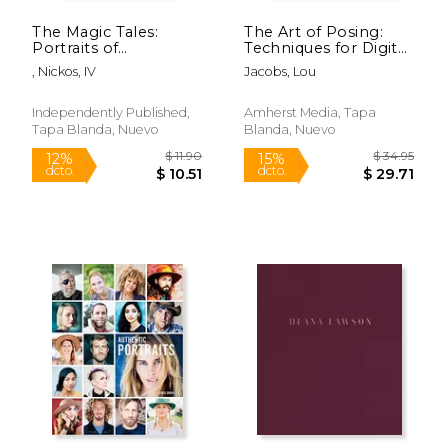
The Magic Tales:
The Art of Posing:
Portraits of
Techniques for Digital
Enchantment (en
Portrait
, Nickos, IV
Jacobs, Lou
Inglés)
Photographers (en
Inglés)
Independently Published,
Amherst Media, Tapa
Tapa Blanda, Nuevo
Blanda, Nuevo
$ 19.99
$ 27.
12%
12%
dcto.
dcto.