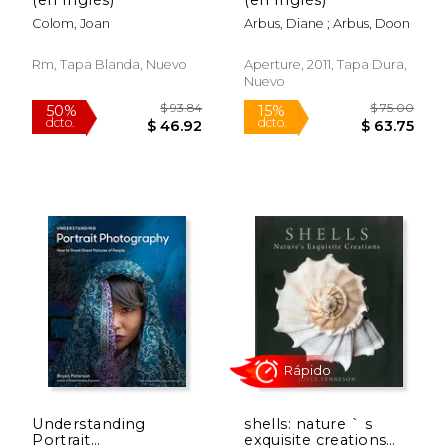
Colom, Joan
Arbus, Diane ; Arbus, Doon
Rm, Tapa Blanda, Nuevo
Aperture, 2011, Tapa Dura,
Nuevo
$ 10.95
$ 20.
15%
15%
dcto.
dcto.
$ 9.31
$ 17.
Understanding
shells: nature ` s
Portrait
exquisite creations