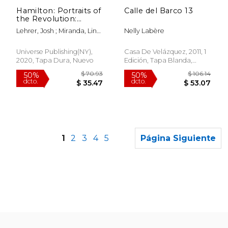
Hamilton: Portraits of
Calle del Barco 13
the Revolution:
Photographs From
Lehrer, Josh ; Miranda, Lin-
Nelly Labère
"The Room Where it
Manuel ; Kail, Thomas
Happened" (Just
Imagine Stan lee
Universe Publishing(NY),
Casa De Velázquez, 2011, 1
Creating the dc
2020, Tapa Dura, Nuevo
Edición, Tapa Blanda,
Universe) (en Inglés)
Nuevo
1
2
3
4
5
Página Siguiente