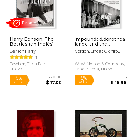
Harry Benson. The
impounded,dorothea
Beatles (en Inglés)
lange and the
censored images of
Benson Harry
Gordon, Linda ; Okihiro,
japanese american
Gary Y.
(1)
internment (en
Inglés)
Taschen, Tapa Dura,
W. W. Norton & Company,
Nuevo
Tapa Blanda, Nuevo
Rápido
$ 20.00
$ 19
15%
15%
dcto.
dcto.