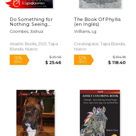
Do Something for
The Book Of Phyllis
Nothing: Seeing
(en Inglés)
Beneath the Surface
Coombes, Joshua
Williams, Lg
of Homelessness,
Through the Simple
act of a Haircut (en
Akashic Books, 2021, Tapa
Createspace, Tapa Blanda,
Inglés)
Blanda, Nuevo
Nuevo
$ 24.99
$ 15.
15%
15%
dcto.
dcto.
$ 21.24
$ 12.