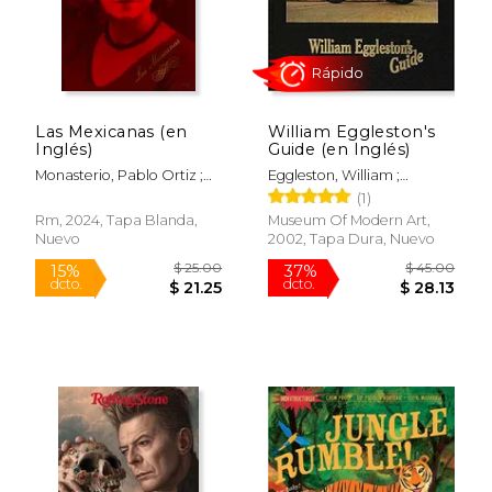
$ 17.00
$ 16.
Las Mexicanas (en
William Eggleston's
Inglés)
Guide (en Inglés)
Monasterio, Pablo Ortiz ;
Eggleston, William ;
Reverté, Ramón ; Navarro,
Szarkowski, John
(1)
Brenda
Rm, 2024, Tapa Blanda,
Museum Of Modern Art,
Nuevo
2002, Tapa Dura, Nuevo
Rápido