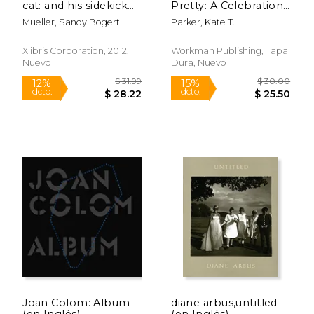
cat: and his sidekick
Pretty: A Celebration
daisy (en Inglés)
of Girls Being
Mueller, Sandy Bogert
Parker, Kate T.
Themselves (en
Inglés)
Xlibris Corporation, 2012,
Workman Publishing, Tapa
Nuevo
Dura, Nuevo
$ 24.95
$ 47.
15%
50%
dcto.
dcto.
$ 21.21
$ 23.
Joan Colom: Album
diane arbus,untitled
(en Inglés)
(en Inglés)