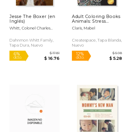
Jesse The Boxer (en
Adult Coloring Books
Inglés)
Animals: Stress
Relieving Animal
Whitt, Colonel Charles
Claris, Mabel
Designs to Color for
Rápido
Dahnmon
Relaxation (Horses,
Tigers, Lions, Dogs,
Dahnmon Whitt Family,
Createspace, Tapa Blanda,
Cats and Much More!)
Tapa Dura, Nuevo
Nuevo
(en Inglés)
$ 29.95
$ 134
15%
12%
dcto.
dcto.
$ 25.46
$ 118.