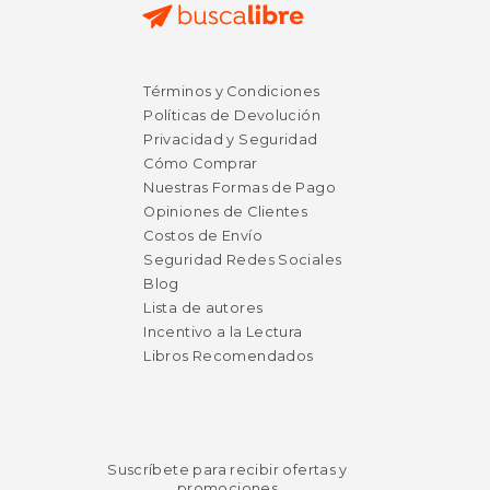
$ 61.46
$ 14
50%
15%
Términos y Condiciones
dcto.
dcto.
$ 30.73
$ 12.
Políticas de Devolución
Privacidad y Seguridad
Cómo Comprar
Nuestras Formas de Pago
Opiniones de Clientes
Costos de Envío
Seguridad Redes Sociales
Blog
Lista de autores
Incentivo a la Lectura
Libros Recomendados
Suscríbete para recibir ofertas y
promociones