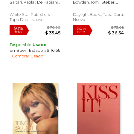
Saltari, Paola ; De Fabianis,
Bowden, Tom ; Steber,
Changed Fashion (en
Valeria Manferto ; Molinari,
Maggie
Inglés)
Anna
White Star Publishers,
Daylight Books, Tapa Dura,
Tapa Dura, Nuevo
Nuevo
Disponible
Usado
en Buen Estado a
$ 16.66
.
Comprar Usado
$ 93.84
$ 75.
50%
15%
dcto.
dcto.
$ 46.92
$ 63.