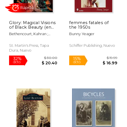
Glory: Magical Visions
femmes fatales of
of Black Beauty (en
the 1950s
Inglés)
Bethencourt, Kahran ;
Bunny Yeager
Bethencourt, Regis ;
Seales, Amanda
St. Martin's Press, Tapa
Schiffer Publishing, Nuevo
Dura, Nuevo
$ 101.89
$ 111
50%
50%
dcto.
dcto.
$ 50.95
$ 55.