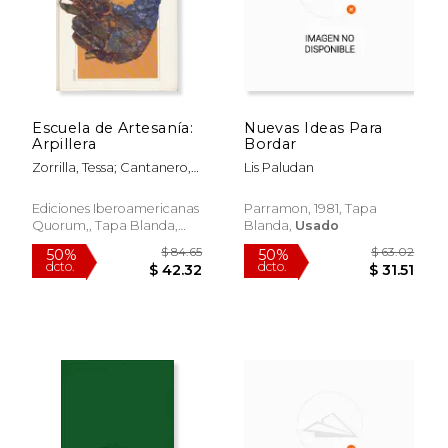
Escuela de Artesanía:
Nuevas Ideas Para
Arpillera
Bordar
Zorrilla, Tessa; Cantanero,
Lis Paludan
Frank; Ruiz, Chiqui Y Otros
Ediciones Iberoamericanas
Parramon, 1981, Tapa
Quorum,, Tapa Blanda,
Blanda,
Usado
$ 91.59
$ 109.
50%
50%
Usado
dcto.
dcto.
$ 45.79
$ 54.