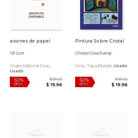
aviones de papel
Pintura Sobre Cristal
Till Gott
Christel Deschamp
$ 39.92
$ 32.
50%
50%
Grupo Editorial Ceac,
Ceac, Tapa Blanda,
Usado
dcto.
dcto.
$ 19.96
$ 16.
Usado