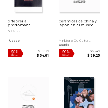
orfebreria
cerámicas de china y
prerromana
japón en el museo
nacional de artes
A. Perea
decorativas
,
Usado
Ministerio De Cultura,
Usado
$ 44.27
$ 91
50%
50%