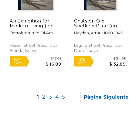
$ 77.42
$ 128.
50%
15%
dcto.
dcto.
$ 38.71
$ 108.
An Exhibition for
Chats on Old
Modern Living (en
Sheffield Plate (en
Inglés)
Inglés)
Detroit Institute Of Arts
Hayden, Arthur 1868-1946
Hassell Street Press, Tapa
Legare Street Press, Tapa
Blanda, Nuevo
Dura, Nuevo
1
2
3
4
5
Página Siguiente