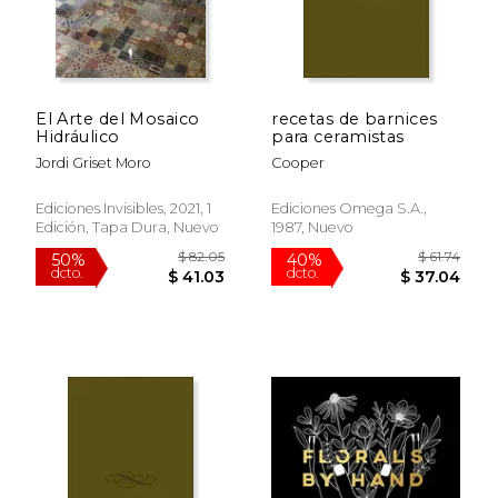
El Arte del Mosaico
recetas de barnices
Hidráulico
para ceramistas
Jordi Griset Moro
Cooper
Ediciones Invisibles, 2021, 1
Ediciones Omega S.a.,
Edición, Tapa Dura, Nuevo
1987, Nuevo
$ 82.05
$ 61
50%
40%
dcto.
dcto.
$ 41.03
$ 37.