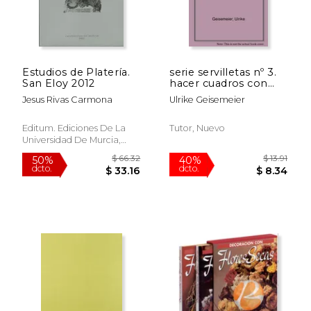
Estudios de Platería.
serie servilletas nº 3.
San Eloy 2012
hacer cuadros con
servilletas de papel
Jesus Rivas Carmona
Ulrike Geisemeier
Editum. Ediciones De La
Tutor, Nuevo
Universidad De Murcia,
2012, 1ª Edición, Tapa
Blanda, Nuevo
$ 477.50
$ 92.
50%
40%
dcto.
dcto.
$ 238.75
$ 55.