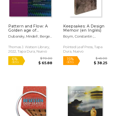
Pattern and Flow: A
Keepsakes: A Design
Golden age of
Memoir (en Inglés)
American Decorated
Dubansky, Mindell ; Berger,
Boym, Constantin ;
Paper, 1960S to
Sidney E.
Kalman, Maira
2000S (en Inglés)
Thomas J. Watson Library,
Pointed Leaf Press, Tapa
2022, Tapa Dura, Nuevo
Dura, Nuevo
$ 98.39
$ 39.
50%
50%
dcto.
dcto.
$ 49.19
$ 19.