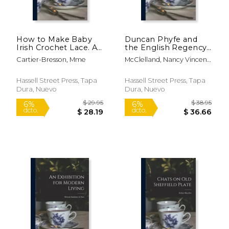
$ 70.00
$ 45.
6%
15%
dcto.
dcto.
$ 65.88
$ 38.
How to Make Baby
Duncan Phyfe and
Irish Crochet Lace. A
the English Regency,
Practical Method.
1795-1830 (en Inglés)
Cartier-Bresson, Mme
McClelland, Nancy Vincent
(2nd Album) (en
1876-
Inglés)
Hassell Street Press, Tapa
Hassell Street Press, Tapa
Dura, Nuevo
Dura, Nuevo