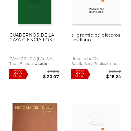
CUADERNOS DE LA
el gremio de plateros
GAYA CIENCIA LOS I
sevillano
V LAS CIENCIAS
ORNAMENTALES (En
papel)
GAYA CIENCIA (LA)- S.A.,
Universidad De
Tapa Blanda,
Usado
Sevilla.serv.publicacione,
Usado
$ 84.65
$ 63.
50%
50%
dcto.
dcto.
$ 42.32
$ 31.