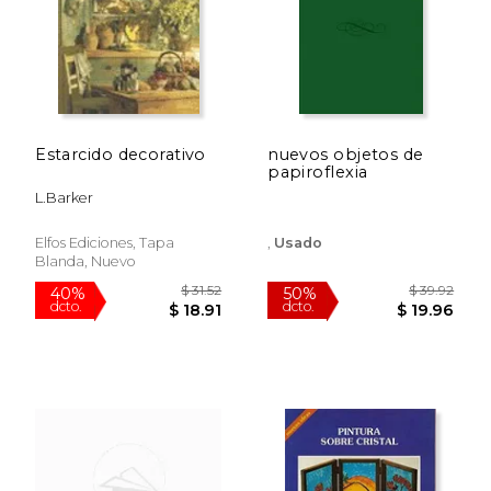
$ 39.92
$ 67.
50%
40%
dcto.
dcto.
$ 19.96
$ 40.
Estarcido decorativo
nuevos objetos de
papiroflexia
L.Barker
Elfos Ediciones, Tapa
,
Usado
Blanda, Nuevo