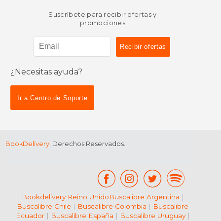
Suscríbete para recibir ofertas y
promociones
¿Necesitas ayuda?
$ 17.95
$ 34.
6%
6%
dcto.
dcto.
$ 16.89
$ 32.
Ir a Centro de Soporte
BookDelivery
. Derechos Reservados.
Bookdelivery Reino Unido
Buscalibre Argentina
|
Buscalibre Chile
|
Buscalibre Colombia
|
Buscalibre
Ecuador
|
Buscalibre España
|
Buscalibre Uruguay
|