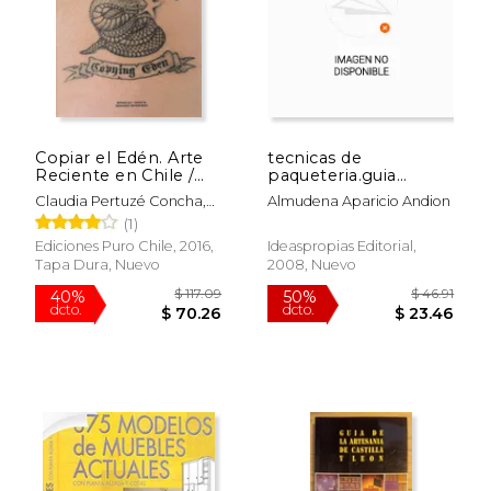
Copiar el Edén. Arte
tecnicas de
$ 35.00
$ 107
Reciente en Chile /
paqueteria.guia
15%
40%
dcto.
dcto.
Recent Art in Chile
practica ...
$ 29.75
$ 64.
Claudia Pertuzé Concha,
Almudena Aparicio Andion
(en Bilingüe)
Tomás Andreu Matta
(1)
Ediciones Puro Chile, 2016,
Ideaspropias Editorial,
Tapa Dura, Nuevo
2008, Nuevo