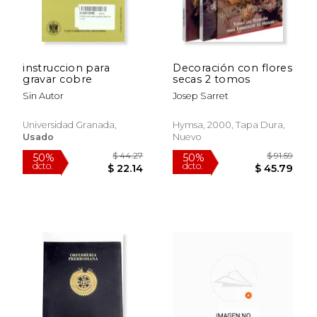
instruccion para
Decoración con flores
gravar cobre
secas 2 tomos
Sin Autor
Josep Sarret
Universidad Granada,
Hymsa, 2000, Tapa Dura,
Usado
Nuevo
$ 66.32
$ 13
50%
40%
dcto.
dcto.
$ 33.16
$ 8.