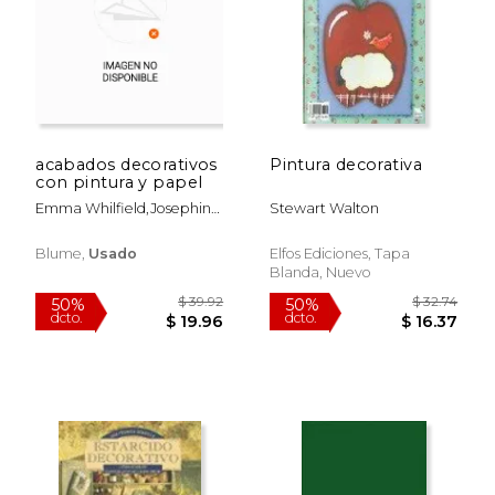
$ 109.21
$ 58.
50%
50%
dcto.
dcto.
$ 54.61
$ 29.
acabados decorativos
Pintura decorativa
con pintura y papel
Emma Whilfield,josephine
Stewart Walton
Whilfield,catherine
Whilfield
Blume,
Usado
Elfos Ediciones, Tapa
Blanda, Nuevo