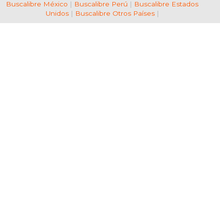
Buscalibre México
|
Buscalibre Perú
|
Buscalibre Estados
Unidos
|
Buscalibre Otros Países
|