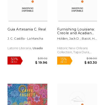
Guia Artesania C. Real
Furnishing Louisiana:
Creole and Acadian
Furniture, 1735-1835
J. C. Castilla - La Mancha
Holden, Jack D. ; Bacot, H.
(en Inglés)
Parrot ; Gontar, Cybèle
Latorre Literaria,
Usado
Historic New Orleans
Collection, Tapa Dura,
Nuevo
$ 31.52
$ 39.
40%
50%
dcto.
dcto.
$ 18.91
$ 19.