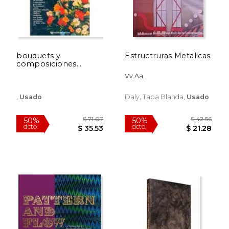
bouquets y
Estructruras Metalicas
composiciones
florales
Vv.Aa.
,
Usado
Daly, Tapa Blanda,
Usado
$ 39.92
$ 98.
50%
15%
dcto.
dcto.
$ 19.96
$ 83.