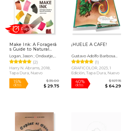
$ 54.50
$ 94.
40%
40%
dcto.
dcto.
$ 32.70
$ 56.
Make Ink: A Foragerâ
¡HUELE A CAFE!
s Guide to Natural
Inkmaking (en
Logan, Jason ; Ondaatje,
Gustavo Adolfo Barbosa
Inglés)
Michael
Matallana
(2)
(1)
Harry N. Abrams, 2018,
GRAFICOLOR, 2023, 1
Tapa Dura, Nuevo
Edición, Tapa Dura, Nuevo
Rápido