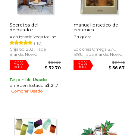
dcto.
dcto.
$ 21.25
$ 63.
Secretos del
manual practico de
decorador
ceramica
Aldo Ignacio Vega Mellado;
Bruguera
Rodrigo Hernán Jara
(110)
Farías; Aldo Vega; Rodrigo
Grijalbo, 2021, Tapa
Ediciones Omega S.a.,
Jara
Blanda, Nuevo
1986, Tapa Blanda, Nuevo
Disponible
Usado
en Buen Estado a
$ 21.71
.
Comprar Usado