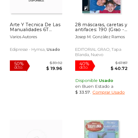
dcto.
dcto.
$ 22.14
$ 45.
Arte Y Tecnica De Las
28 máscaras, caretas y
Manualidades 6T
antifaces: 190 (Grao -
Hymsa
Castellano)
Varios Autores
Josep M. Gonzàlez Ramos
Edipresse - Hymsa,
Usado
EDITORIAL GRAO, Tapa
Blanda, Nuevo
Disponible
Usado
en Buen Estado a
$ 33.57
.
Comprar Usado