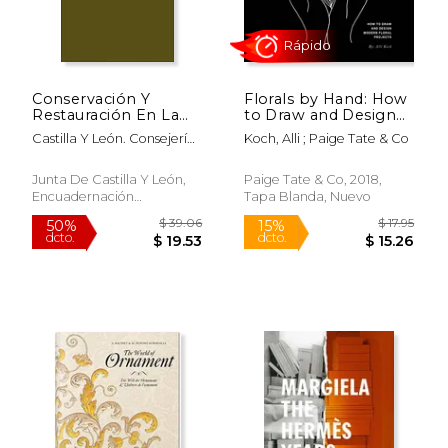
Conservación Y
Florals by Hand: How
Restauración En La
to Draw and Design
Iglesia De S. Nicolás
Modern Floral
Castilla Y León. Consejería
Koch, Alli ; Paige Tate & Co
De Bari, Burgos
Projects (en Inglés)
De Educación Y Cultura
Junta De Castilla Y León,
Paige Tate & Co, 2018,
Encuadernación
Tapa Blanda, Nuevo
Rápido
Desconocida, Nuevo
$ 39.06
$ 17
50%
15%
dcto.
dcto.
$ 19.53
$ 15.