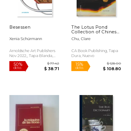
Besessen
The Lotus Pond
Collection of Chinese
Snuff Bottles
Xenia Schürmann
Chu, Clare
Arnoldsche Art Publishers
CA Book Publishing, Tapa
Nov 2022,, Tapa Blanda,
Dura, Nuevo
Nuevo
$ 71.07
$ 42.
50%
50%
dcto.
dcto.
$ 35.53
$ 21.