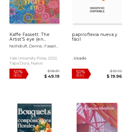
Kaffe Fassett: The
papiroflexia nueva y
Artist'S eye (en
fácil
Inglés)
Nothdruft, Dennis ; Fassett,
Kaffe ; Schoeser, Mary
Yale University Press, 2022,
,
Usado
Tapa Dura, Nuevo
$ 39.92
$ 39.
50%
50%
dcto.
dcto.
$ 19.96
$ 19.