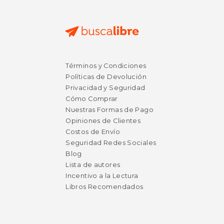
$ 29.95
$ 38.
6%
6%
Términos y Condiciones
dcto.
dcto.
$ 28.19
$ 36.
Políticas de Devolución
Privacidad y Seguridad
Cómo Comprar
Nuestras Formas de Pago
Opiniones de Clientes
Costos de Envío
Seguridad Redes Sociales
Blog
Lista de autores
Incentivo a la Lectura
Libros Recomendados