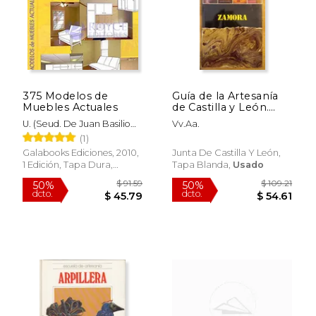
375 Modelos de
Guía de la Artesanía
Muebles Actuales
de Castilla y León.
Zamora
U. (Seud. De Juan Basilio
Vv.Aa.
G&Oacute;Mez) Benedicts
(1)
$ 117.09
$ 46.
40%
50%
dcto.
dcto.
$ 70.26
$ 23.
Galabooks Ediciones, 2010,
Junta De Castilla Y León,
1 Edición, Tapa Dura,
Tapa Blanda,
Usado
Nuevo