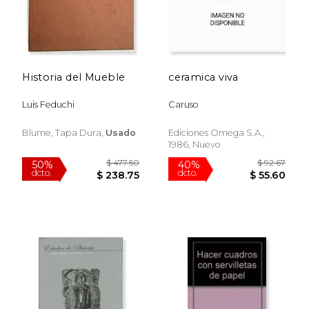
Historia del Mueble
ceramica viva
Luis Feduchi
Caruso
Blume, Tapa Dura,
Usado
Ediciones Omega S.a.,
1986, Nuevo
$ 40.15
$ 36.
50%
50%
dcto.
dcto.
$ 20.07
$ 18.