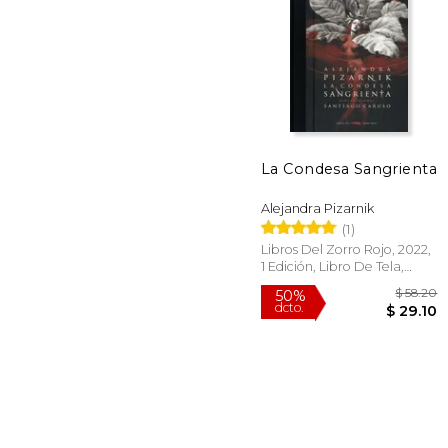
46%
dcto.
$ 
La Condesa Sangrienta
Alejandra Pizarnik
(1)
Libros Del Zorro Rojo, 2022,
1 Edición, Libro De Tela,
Nuevo