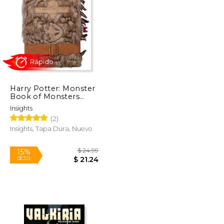
$ 94.75
$ 40.00
15%
dcto.
$ 47.37
$ 34.00
Harry Potter: Monster
Book of Monsters
Plush Journal (en
Insights
Inglés)
(2)
Insights, Tapa Dura, Nuevo
Rápido