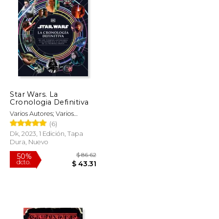
$ 53.87
$ 49.77
40%
dcto.
$ 26.94
$ 29.86
Star Wars. La
Cronologia Definitiva
Varios Autores; Varios
Autores
(6)
Dk, 2023, 1 Edición, Tapa
Dura, Nuevo