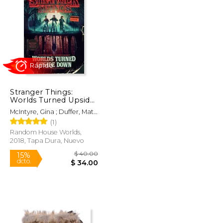
$ 55.16
$ 86.62
50%
dcto.
$ 27.58
$ 43.31
Stranger Things:
Worlds Turned Upside
Down: The Official
McIntyre, Gina ; Duffer, Matt
Behind-The-Scenes
; Duffer, Ross
(1)
Companion (en
Inglés)
Random House Worlds,
2018, Tapa Dura, Nuevo
Rápido