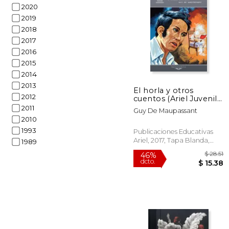
2020
2019
2018
2017
$
40%
2016
dcto.
$ 
2015
2014
2013
El horla y otros
2012
cuentos (Ariel Juvenil
Ilustrada)
2011
Guy De Maupassant
2010
1993
Publicaciones Educativas
Ariel, 2017, Tapa Blanda,
1989
Nuevo