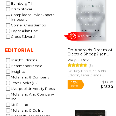
$ 
Bamberg Till
50%
dcto.
$ 
Bram Stoker
Compilador Javier Zapata
Innocenzi
Cornell Chris Sampo
Edgar Allan Poe
Gross Edward
EDITORIAL
Do Androids Dream of
Electric Sheep? (en
Inglés)
Insight Editions
Philip K. Dick
(3)
Bearmanor Media
Del Rey Books, 1996, No
Insights
Edición, Tapa Blanda,
Mcfarland & Company
Rápido
Nuevo
Titan Books (Uk)
Liverpool University Press
Mcfarland And Company
Inc
Mcfarland
Mcfarland & Co Inc