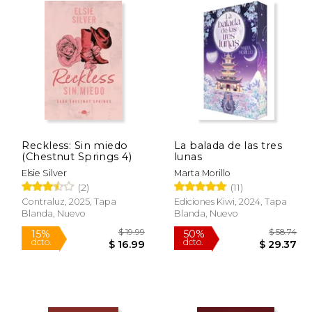
Reckless: Sin miedo
La balada de las tres
(Chestnut Springs 4)
lunas
Elsie Silver
Marta Morillo
(2)
(11)
Contraluz, 2025, Tapa
Ediciones Kiwi, 2024, Tapa
Blanda, Nuevo
Blanda, Nuevo
 33.58
$ 19.99
15%
50%
dcto.
dcto.
16.79
$ 16.99