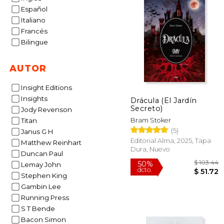
Español
Italiano
Francés
Bilingue
AUTOR
Insight Editions
Insights
Drácula (El Jardín
Secreto)
Jody Revenson
Bram Stoker
Titan
(5)
Janus G H
Editorial Alma, 2025, Tapa
Matthew Reinhart
Dura, Nuevo
Duncan Paul
Lemay John
Stephen King
Gambin Lee
Running Press
S T Bende
Bacon Simon