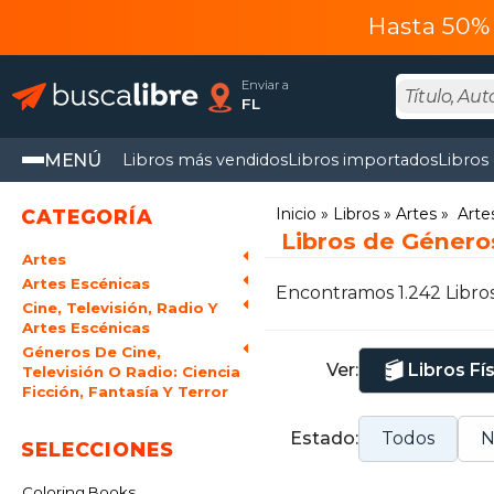
Hasta 50% 
Enviar a
FL
MENÚ
Libros más vendidos
Libros importados
Libros
Inicio
Libros
Artes
Arte
CATEGORÍA
Libros de Géneros 
Artes
Artes Escénicas
Encontramos 1.242 Libro
Cine, Televisión, Radio Y
Artes Escénicas
Géneros De Cine,
Ver:
Libros Fí
Televisión O Radio: Ciencia
Ficción, Fantasía Y Terror
Estado:
Todos
N
SELECCIONES
Coloring Books