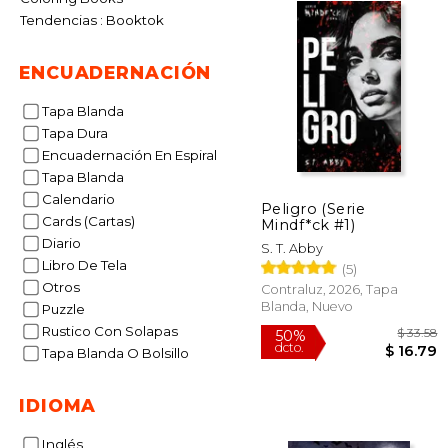
Tendencias : Booktok
ENCUADERNACIÓN
Tapa Blanda
Tapa Dura
Encuadernación En Espiral
Tapa Blanda
Calendario
Peligro (Serie
Cards (Cartas)
Mindf*ck #1)
Diario
S. T. Abby
Libro De Tela
(5)
Otros
Contraluz, 2026, Tapa
Blanda, Nuevo
Puzzle
Rustico Con Solapas
Tapa Blanda O Bolsillo
IDIOMA
$
50%
dcto.
$ 
Inglés