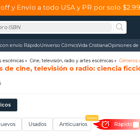
off y Envío a todo USA y PR por solo $2.
 con envío Rápido
Universo Cómics
Vida Cristiana
Opiniones de 
s escénicas
Cine, televisión, radio y artes escénicas
Géneros de
de cine, televisión o radio: ciencia ficció
s
sicos
Nuevo
uevos
Usados
Anticuarios
Rápido