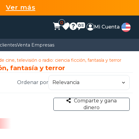
99
Ver más
0
Mi Cuenta
clientes
Venta Empresas
 cine, televisión o radio: ciencia ficción, fantasía y terror
n, fantasía y terror
Ordenar por
Comparte y gana
dinero