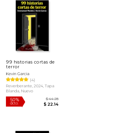
99 historias cortas de
terror
Kevin Garcia
(4)
Reverberante, 2024, Tapa
Blanda, Nuevo
$ 58.74
$ 44.28
50%
dcto.
$ 29.37
$ 22.14