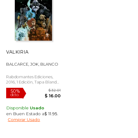
$ 38.56
$ 24.99
15%
dcto.
$ 19.28
$ 21.24
VALKIRIA
BALCARCE, JOK, BLANCO
Rabdomantes Ediciones,
2016, 1 Edición, Tapa Blanda,
Nuevo
Disponible
Usado
en Buen Estado a
$ 11.95
.
Comprar Usado