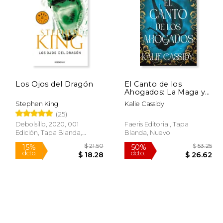
$ 28.51
$ 14.99
15%
50%
dcto.
dcto.
15.38
$ 12.74
Los Ojos del Dragón
El Canto de los
Ahogados: La Maga y
la Sirena: Libro 1
Stephen King
Kalie Cassidy
(25)
Debolsillo, 2020, 001
Faeris Editorial, Tapa
Edición, Tapa Blanda,
Blanda, Nuevo
Nuevo