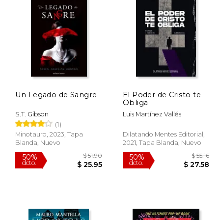
103.44
$ 36.96
50%
50%
dcto.
dcto.
51.72
$ 18.48
Un Legado de Sangre
El Poder de Cristo te
Obliga
S.T. Gibson
Luis Martínez Vallés
(1)
Minotauro, 2023, Tapa
Dilatando Mentes Editorial,
Blanda, Nuevo
2021, Tapa Blanda, Nuevo