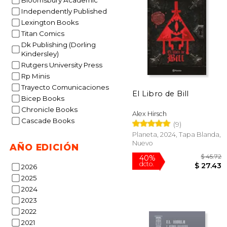
Bloomsbury Academic
Independently Published
Lexington Books
$
15%
Titan Comics
dcto.
$ 
Dk Publishing (Dorling
Kindersley)
Rutgers University Press
Rp Minis
Trayecto Comunicaciones
El Libro de Bill
Bicep Books
Chronicle Books
Alex Hirsch
Cascade Books
(9)
Planeta, 2024, Tapa Blanda,
Nuevo
AÑO EDICIÓN
2026
2025
2024
2023
2022
2021