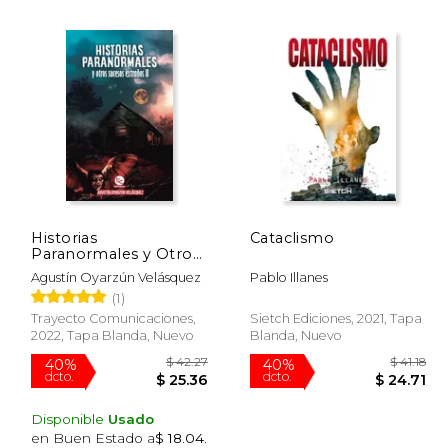
 58.20
$ 21.50
15%
50%
dcto.
dcto.
29.10
$ 18.28
Historias
Cataclismo
Paranormales y Otros
Sucesos Extraños ii
Agustín Oyarzún Velásquez
Pablo Illanes
(1)
Trayecto Comunicaciones,
Sietch Ediciones, 2021, Tapa
2022, Tapa Blanda, Nuevo
Blanda, Nuevo
Disponible
Usado
en Buen Estado a
$ 18.04
.