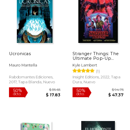
 18.00
$ 51.90
50%
50%
dcto.
dcto.
15.30
$ 25.95
Ucronicas
Stranger Things: The
Ultimate Pop-Up
Book (en Inglés)
Mauro Mantella
Kyle Lambert
(1)
Rabdomantes Ediciones,
Insight Editions, 2022, Tapa
2017, Tapa Blanda, Nuevo
Dura, Nuevo