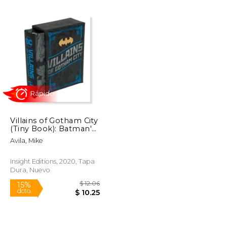
$ 53.25
$ 32.01
50%
dcto.
$ 26.62
$ 16.00
Villains of Gotham City
(Tiny Book): Batman'S
Rogues Gallery (Tiny
Avila, Mike
Books) (en Inglés)
Insight Editions, 2020, Tapa
Dura, Nuevo