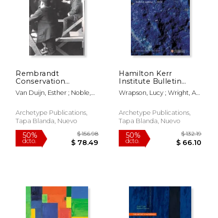
$ 32.38
$ 21.
Rembrandt
Hamilton Kerr
Conservation
Institute Bulletin
Histories (en Inglés)
Number 7, 2018 (en
Van Duijn, Esther ; Noble,
Wrapson, Lucy ; Wright, Ad
Inglés)
Petria
; Bucklow, Spike
Archetype Publications,
Archetype Publications,
Tapa Blanda, Nuevo
Tapa Blanda, Nuevo