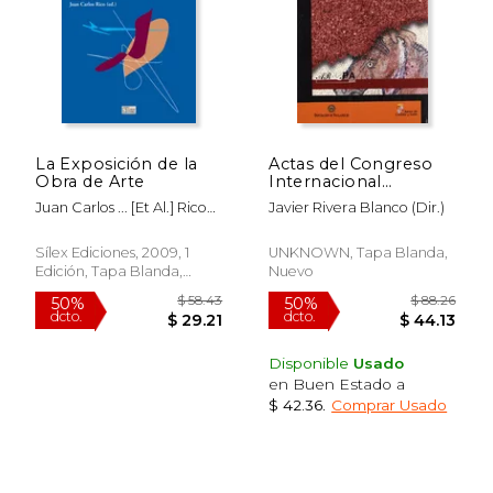
$ 66.08
$ 70.
50%
50%
dcto.
dcto.
$ 33.04
$ 35.
La Exposición de la
Actas del Congreso
Obra de Arte
Internacional
"Restaurar la
Juan Carlos ... [Et Al.] Rico
Javier Rivera Blanco (dir.)
memoria" 2004
Nieto,Silvia Cossío Gil,Ikella
Alonso
Sílex Ediciones, 2009, 1
UNKNOWN, Tapa Blanda,
Edición, Tapa Blanda,
Nuevo
Nuevo
Disponible
Usado
en Buen Estado a
$ 42.36
.
Comprar Usado