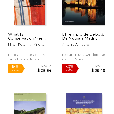
$ 124.43
$ 146.
50%
50%
dcto.
dcto.
$ 62.21
$ 73.
What Is
El Templo de Debod:
Conservation? (en
De Nubia a Madrid
Inglés)
(Varios)
Miller, Peter N. ; Miller,
Antonio Almagro
Peter N.
Bard Graduate Center,
Lectura Plus, 2021, Libro De
Tapa Blanda, Nuevo
Cartón, Nuevo