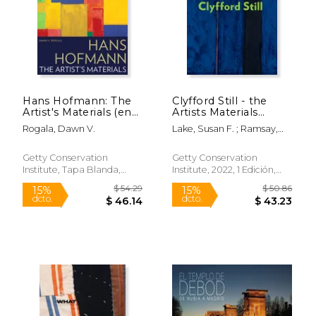
$ 130.05
$ 130.
50%
50%
dcto.
dcto.
$ 65.03
$ 65.
Hans Hofmann: The
Clyfford Still - the
Artist's Materials (en
Artists Materials
Inglés)
(Getty Publications -)
Rogala, Dawn V.
Lake, Susan F. ; Ramsay,
(en Inglés)
Barbara A. ; Phenix, Alan
Getty Conservation
Getty Conservation
Institute, Tapa Blanda,
Institute, 2022, 1 Edición,
Nuevo
Tapa Blanda, Nuevo