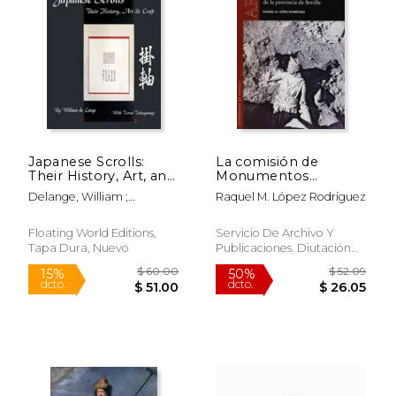
Japanese Scrolls:
La comisión de
Their History, Art, and
Monumentos
Craft (en Inglés)
HIstóricos y Artísticos
Delange, William ;
Raquel M. López Rodríguez
de la provincia de
Takayanagi, Teruo
Sevilla (Arte)
Floating World Editions,
Servicio De Archivo Y
Tapa Dura, Nuevo
Publicaciones. Diutación
De Sevilla, Tapa Blanda,
$ 37.79
$ 120.
12%
50%
Nuevo
dcto.
dcto.
$ 33.34
$ 60.