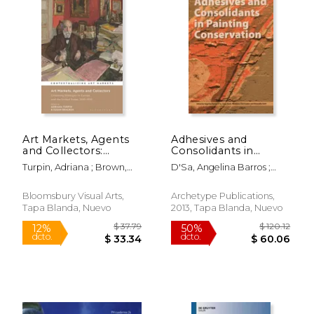
Art Markets, Agents
Adhesives and
and Collectors:
Consolidants in
$ 224.00
$ 482.
6%
50%
Collecting Strategies
Painting
Turpin, Adriana ; Brown,
D'Sa, Angelina Barros ;
dcto.
dcto.
$ 210.82
$ 241.
in Europe and the
Conservation (en
Kathryn ; Bracken, Susan
Bone, Lizzie ; Gent,
United States, 1550-
Inglés)
Alexandra
1950 (en Inglés)
Bloomsbury Visual Arts,
Archetype Publications,
Tapa Blanda, Nuevo
2013, Tapa Blanda, Nuevo