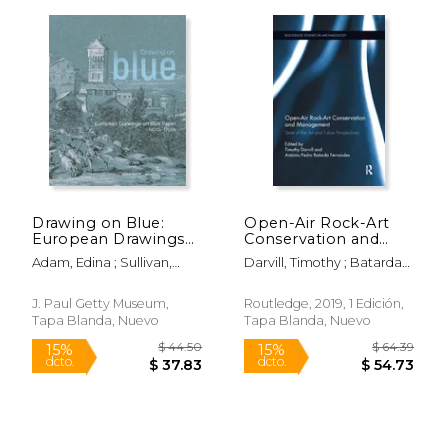
$ 19.99
$ 49.
6%
50%
dcto.
dcto.
$ 18.81
$ 24.
Drawing on Blue:
Open-Air Rock-Art
European Drawings
Conservation and
on Blue Paper,
Management: State
Adam, Edina ; Sullivan,
Darvill, Timothy ; Batarda
1400s-1700s (en
of the art and Future
Michelle ; Álvarez, Mari-
Fernandes, Antonio
Inglés)
Perspectives: 12
Tere
(Routledge Studies in
J. Paul Getty Museum,
Routledge, 2019, 1 Edición,
Archaeology) (en
Tapa Blanda, Nuevo
Tapa Blanda, Nuevo
Inglés)