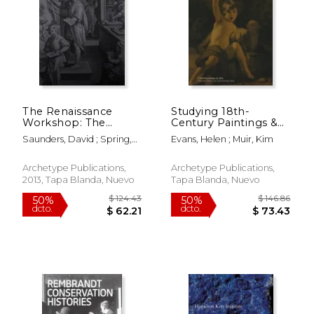
The Renaissance
Studying 18th-
Workshop: The
Century Paintings &
Materials and
Works of Art on
Saunders, David ; Spring,
Evans, Helen ; Muir, Kim
Techniques of
Paper (en Inglés)
Marika ; Meek, Andrew
Renaissance Art (en
Inglés)
Archetype Publications,
Archetype Publications,
2013, Tapa Blanda, Nuevo
Tapa Blanda, Nuevo
$ 64.76
$ 42.
50%
50%
dcto.
dcto.