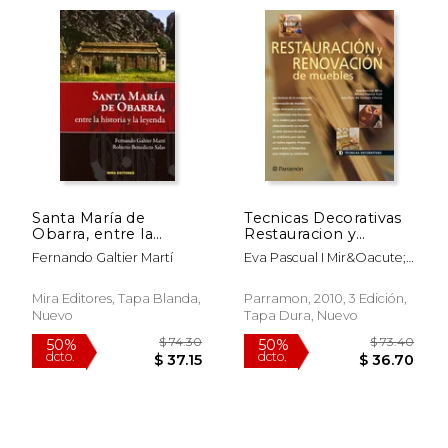
$ 58.43
$ 88.
50%
50%
dcto.
dcto.
$ 29.21
$ 44.
Santa María de
Tecnicas Decorativas
Obarra, entre la
Restauracion y
historia y la leyenda
Renovacion de
Fernando Galtier Martí
Eva Pascual I Mir&Oacute;;
Muebles (Técnicas
Mireia Patiño; Ana Ruiz De
Decorativas)
Conejo Viloria
Mira Editores, Tapa Blanda,
Parramon, 2010, 3 Edición,
Nuevo
Tapa Dura, Nuevo