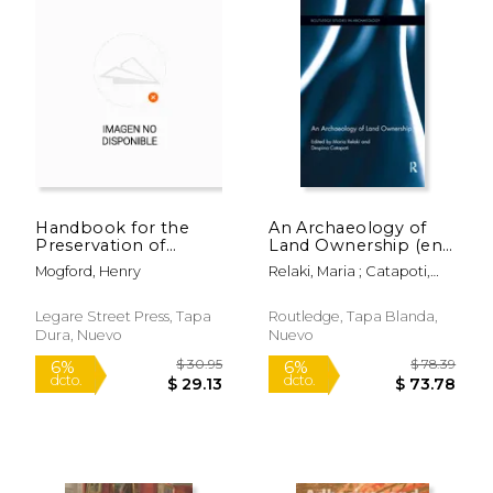
$ 44.50
$ 64.
15%
15%
dcto.
dcto.
$ 37.83
$ 54.
Handbook for the
An Archaeology of
Preservation of
Land Ownership (en
Pictures: Containing
Inglés)
Mogford, Henry
Relaki, Maria ; Catapoti,
Practical Instructions
Despina
for Cleaning, Lining,
Repairing, and
Legare Street Press, Tapa
Routledge, Tapa Blanda,
Restoring Oil
Dura, Nuevo
Nuevo
Paintings, With
Remark (en Inglés)