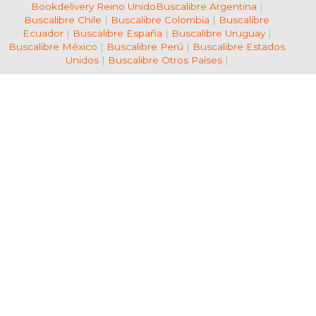
Bookdelivery Reino Unido
Buscalibre Argentina
|
Buscalibre Chile
|
Buscalibre Colombia
|
Buscalibre
Ecuador
|
Buscalibre España
|
Buscalibre Uruguay
|
Buscalibre México
|
Buscalibre Perú
|
Buscalibre Estados
Unidos
|
Buscalibre Otros Países
|