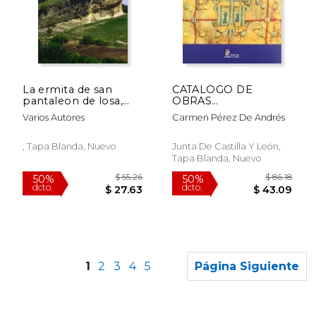
$ 156.98
$ 132
50%
50%
dcto.
dcto.
$ 78.49
$ 66.
La ermita de san
CATALOGO DE
pantaleon de losa,
OBRAS
Burgos
RESTAURADAS 1999-
Varios Autores
Carmen Pérez De Andrés
2003
, Tapa Blanda, Nuevo
Junta De Castilla Y León,
Tapa Blanda, Nuevo
1
2
3
4
5
Página Siguiente