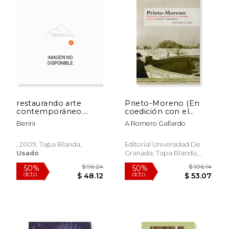
restaurando arte
Prieto-Moreno (En
contemporáneo.
coedición con el
$ 158.38
$ 52.
50%
50%
textos y testimonios
Patronato de la
dcto.
dcto.
$ 79.19
$ 26.
Berini
A Romero Gallardo
Alhambra y
Generalife)
, 2009, Tapa Blanda,
Editorial Universidad De
Usado
Granada, Tapa Blanda,
Nuevo