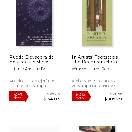
Rueda Elevadora de
In Artists' Footsteps:
Agua de las Minas
The Reconstruction
Romanas de Riotinto
of Pigments and
Instituto Andaluz Del
Wrapson, Lucy ; Rose,
Paintings (en Inglés)
Patrimonio Histórico
Jenny ; Miller, Rose
$ 96.24
$ 106.
50%
50%
Andalucía. Consejería De
Archetype Publications,
dcto.
dcto.
$ 48.12
$ 53.
Cultura, 2006, Tapa
2013, Tapa Dura, Nuevo
Blanda, Nuevo