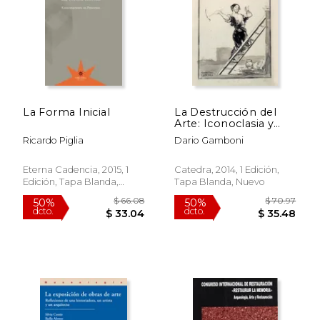
La Forma Inicial
La Destrucción del
Arte: Iconoclasia y
Vandalismo Desde la
Ricardo Piglia
Dario Gamboni
Revolución Francesa
Eterna Cadencia, 2015, 1
Catedra, 2014, 1 Edición,
Edición, Tapa Blanda,
Tapa Blanda, Nuevo
Nuevo