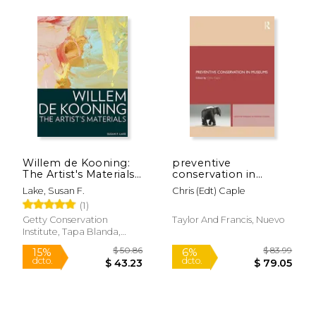
Willem de Kooning:
preventive
The Artist's Materials
conservation in
(en Inglés)
museums (en Inglés)
Lake, Susan F.
Chris (edt) Caple
(1)
Getty Conservation
Taylor And Francis, Nuevo
Institute, Tapa Blanda,
Nuevo