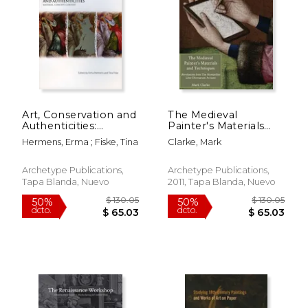
Art, Conservation and
The Medieval
Authenticities:
Painter's Materials
Material, Concept,
and Techniques: The
Hermens, Erma ; Fiske, Tina
Clarke, Mark
Context (en Inglés)
Montpellier Liber
Diversarum Arcium
(en Inglés)
Archetype Publications,
Archetype Publications,
Tapa Blanda, Nuevo
2011, Tapa Blanda, Nuevo
$ 60.00
$ 52.
15%
50%
dcto.
dcto.
$ 51.00
$ 26.