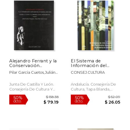
$ 74.30
$ 73.
50%
50%
dcto.
dcto.
$ 37.15
$ 36.
Alejandro Ferrant y la
El Sistema de
Conservación
Información del
Monumental en
Patrimonio Histórico
Pilar García Cuetos,Julián
CONSEJ.CULTURA
España (1929-1939)
de Andalucía (SIPHA)
Esteban Chapapría
Junta De Castilla Y León.
Andalucía. Consejería De
Consejería De Cultura Y
Cultura, Tapa Blanda,
Turismo, Tapa Dura, Nuevo
Nuevo