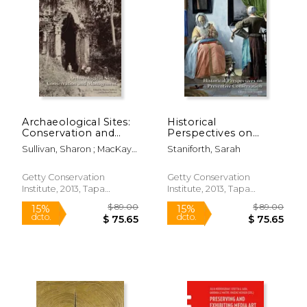
Archaeological Sites:
Historical
Conservation and
Perspectives on
Management (en
Preventive
Sullivan, Sharon ; MacKay,
Staniforth, Sarah
Inglés)
Conservation (en
Richard
Inglés)
Getty Conservation
Getty Conservation
Institute, 2013, Tapa
Institute, 2013, Tapa
Blanda, Nuevo
Blanda, Nuevo
$ 134.54
$ 63.
50%
15%
dcto.
dcto.
$ 67.27
$ 54.