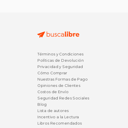
$ 33.93
$ 72.
15%
50%
Términos y Condiciones
dcto.
dcto.
$ 28.84
$ 36.
Políticas de Devolución
Privacidad y Seguridad
Cómo Comprar
Nuestras Formas de Pago
Opiniones de Clientes
Costos de Envío
Seguridad Redes Sociales
Blog
Lista de autores
Incentivo a la Lectura
Libros Recomendados