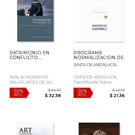
PATRIMONIO EN
PROGRAMA
CONFLICTO:
NORMALIZACION DE
MEMORIA DEL
JUNTA DE ANDALUCÍA.
BOTIN
NAPOLEONICO
RECUPERADO (1815-
REAL ACADEMIA DE
JUNTA DE ANDALUCÍA.,
18
BELLAS ARTES DE SA,
Tapa Blanda, Nuevo
Tapa Blanda, Nuevo
$ 122.15
$ 255.
50%
50%
dcto.
dcto.
$ 61.07
$ 127.