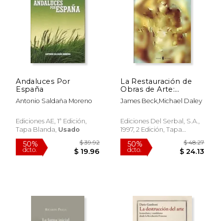
Andaluces Por
La Restauración de
España
Obras de Arte:
Negocio, Cultura,
Antonio Saldaña Moreno
James Beck,Michael Daley
Controversia y
Escándalo (Cultura
Artística)
Ediciones AE, 1ª Edición,
Ediciones Del Serbal, S.A.,
Tapa Blanda,
Usado
1997, 2 Edición, Tapa
Blanda, Nuevo
$ 39.92
$ 48.
50%
50%
dcto.
dcto.
$ 19.96
$ 24.