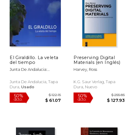
El Giraldillo. La veleta
Preserving Digital
del tiempo
Materials (en Inglés)
Junta De Andalucia:
Harvey, Ross
Consejeria De Cultura
$ 30.95
$ 78.
6%
6%
Junta De Andalucia, Tapa
K.G. Saur Verlag, Tapa
dcto.
dcto.
$ 29.13
$ 73.
Dura,
Usado
Dura, Nuevo