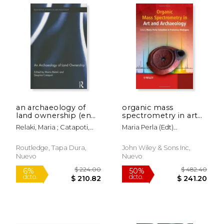
$ 50.86
$ 83.
15%
6%
dcto.
dcto.
$ 43.23
$ 79.
an archaeology of
organic mass
land ownership (en
spectrometry in art
Inglés)
and archaeology
Relaki, Maria ; Catapoti,
Maria Perla (edt)
Despina
Colombini
Routledge, Tapa Dura,
John Wiley & Sons Inc,
Nuevo
Nuevo