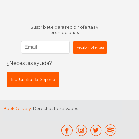
Suscríbete para recibir ofertas y
promociones
¿Necesitas ayuda?
$ 55.26
$ 86
50%
50%
dcto.
dcto.
$ 27.63
$ 43.
Ir a Centro de Soporte
BookDelivery
. Derechos Reservados.