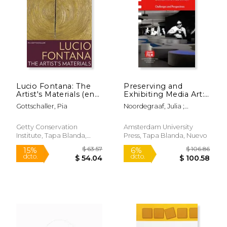
Lucio Fontana: The
Preserving and
Artist's Materials (en
Exhibiting Media Art:
Inglés)
Challenges and
Gottschaller, Pia
Noordegraaf, Julia ;
Perspectives (en
Hediger, Vinzenz ; Saba,
Inglés)
Cosetta
Getty Conservation
Amsterdam University
Institute, Tapa Blanda,
Press, Tapa Blanda, Nuevo
Nuevo
$ 89.00
$ 89.
15%
15%
dcto.
dcto.
$ 75.65
$ 75.