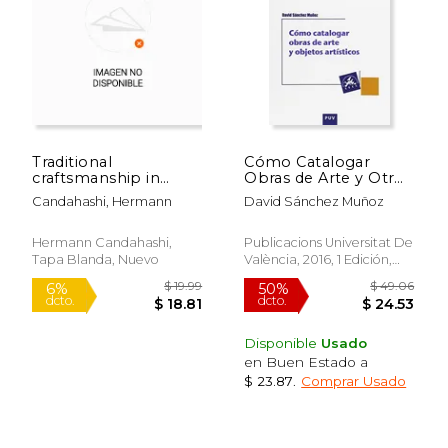
Traditional
Cómo Catalogar
craftsmanship in
Obras de Arte y Otros
Japan - The Art of
Objetos Artísticos
Candahashi, Hermann
David Sánchez Muñoz
Imperfection (en
Inglés)
Hermann Candahashi,
Publicacions Universitat De
Tapa Blanda, Nuevo
València, 2016, 1 Edición,
Tapa Blanda, Nuevo
Disponible
Usado
en Buen Estado a
$ 23.87
.
Comprar Usado
$ 63.57
$ 106.
15%
6%
dcto.
dcto.
$ 54.04
$ 100.