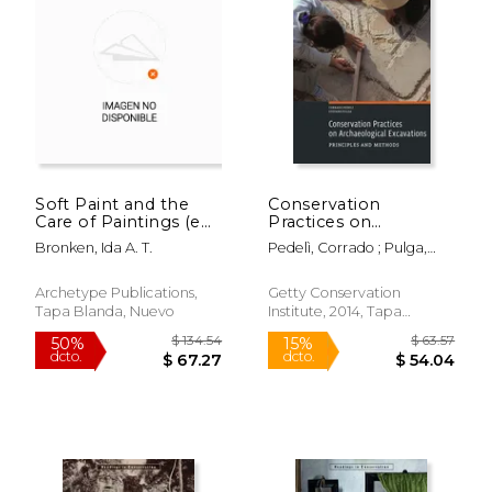
Soft Paint and the
Conservation
Care of Paintings (en
Practices on
Inglés)
Archaeological
Bronken, Ida A. T.
Pedelì, Corrado ; Pulga,
Excavations:
Stefano ; Risser, Erik
Principles and
Methods (en Inglés)
Archetype Publications,
Getty Conservation
Tapa Blanda, Nuevo
Institute, 2014, Tapa
Blanda, Nuevo
$ 68.06
$ 211
50%
50%
dcto.
dcto.
$ 34.03
$ 105.