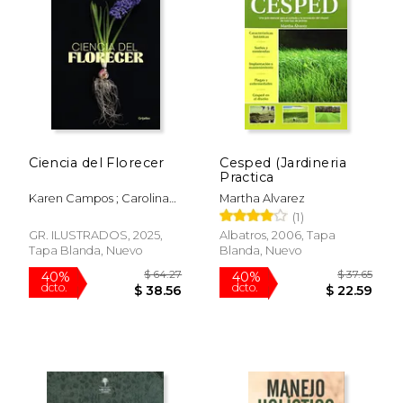
$ 59.39
$ 39.
50%
50%
dcto.
dcto.
$ 29.69
$ 19.
Ciencia del Florecer
Cesped (Jardineria
Practica
Karen Campos ; Carolina
Martha Alvarez
Fernandez; Macarena
(1)
Navia
GR. ILUSTRADOS, 2025,
Albatros, 2006, Tapa
Tapa Blanda, Nuevo
Blanda, Nuevo