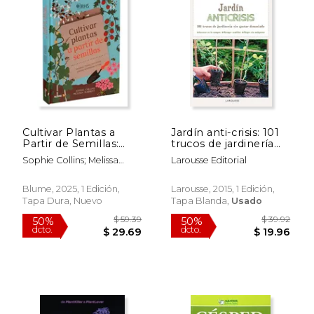
$ 87.17
$ 48.
50%
40%
dcto.
dcto.
$ 43.58
$ 28.
Cultivar Plantas a
Jardín anti-crisis: 101
Partir de Semillas:
trucos de jardinería
Sembrar Flores,
sin gastar demasiado
Sophie Collins; Melissa
Larousse Editorial
Hortalizas, Plantas
Mabbitt; Royal
Aromáticas
Horticultural Society
Blume, 2025, 1 Edición,
Larousse, 2015, 1 Edición,
Tapa Dura, Nuevo
Tapa Blanda,
Usado