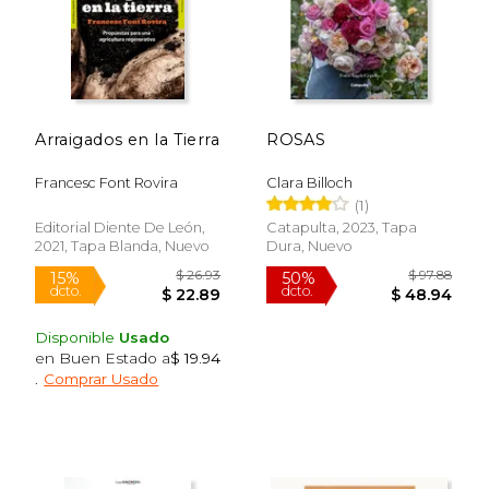
Arraigados en la Tierra
ROSAS
Francesc Font Rovira
Clara Billoch
(1)
Editorial Diente De León,
Catapulta, 2023, Tapa
2021, Tapa Blanda, Nuevo
Dura, Nuevo
Disponible
Usado
en Buen Estado a
$ 19.94
.
Comprar Usado
$ 26.93
$ 97.
15%
50%
dcto.
dcto.