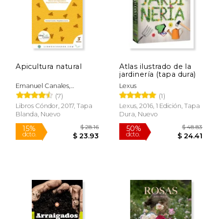
Apicultura natural
Atlas ilustrado de la
jardinería (tapa dura)
Emanuel Canales,
Lexus
Magdalena Cortés
(7)
(1)
Libros Cóndor, 2017, Tapa
Lexus, 2016, 1 Edición, Tapa
Blanda, Nuevo
Dura, Nuevo
$ 28.16
$ 48.
15%
50%
dcto.
dcto.
$ 23.93
$ 24.