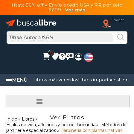
Hasta 50% off y Envío a todo USA y PR por solo
$2.99
Ver más
Enviar a
FL
0
MENÚ
Libros más vendidos
Libros importados
Libros
=
Ver Filtros
Inicio
Libros
Estilos de vida, aficiones y ocio
Jardinería
Métodos de
jardinería especializados
Jardinería con plantas nativas