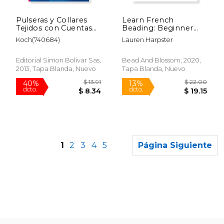
$ 6.99
$ 59.
12%
15%
dcto.
dcto.
$ 6.16
$ 50.
Pulseras y Collares
Learn French
Tejidos con Cuentas
Beading: Beginner
(Crea con Patrones)
Course (1) (en Inglés)
Koch(740684)
Lauren Harpster
Editorial Simon Bolivar Sas,
Bead And Blossom, 2020,
2013, Tapa Blanda, Nuevo
Tapa Blanda, Nuevo
1
2
3
4
5
Página Siguiente
Rápido