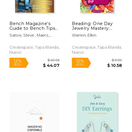
Bench Magazine's
Beading: One Day
Guide to Bench Tips
Jewelry Mastery:
(en Inglés)
Create Amazing
Satow, Steve ; Maerz,
Warren, Ellen
Beaded Earrings,
Jurgen ; Simon, Brad
Necklaces and
Bracelets in Under 1
Createspace, Tapa Blanda,
Createspace, Tapa Blanda,
Day! 15 Step by Step
Nuevo
Nuevo
Beadi (en Inglés)
$ 19.99
$ 18
12%
15%
dcto.
dcto.
$ 17.64
$ 15.