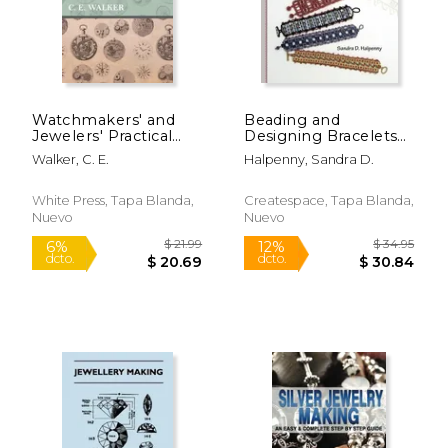
$ 9.99
$ 36.
15%
6%
dcto.
dcto.
$ 8.49
$ 34.
Watchmakers' and
Beading and
Jewelers' Practical
Designing Bracelets
Receipt Book A
(en Inglés)
Walker, C. E.
Halpenny, Sandra D.
Workshop
Companion;Comprising
Full and Practical
White Press, Tapa Blanda,
Createspace, Tapa Blanda,
Formulae and
Nuevo
Nuevo
Directions for Solders
and Soldering (en
Inglés)