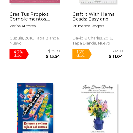
Crea Tus Propios
Craft it With Hama
Complementos.
Beads: Easy and
Personaliza Tus Joyas
Patterns for Gifts and
Varios Autores
Prudence Rogers
Y Accesorios
Accessories From
(Manualidades)
Fuse Beads (en
Inglés)
Cúpula, 2016, Tapa Blanda,
David & Charles, 2016,
Nuevo
Tapa Blanda, Nuevo