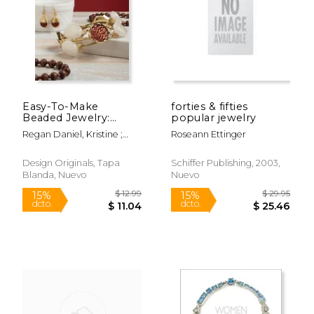
Easy-To-Make
forties & fifties
Beaded Jewelry:
popular jewelry
Stylish Looks to
Regan Daniel, Kristine ;
Roseann Ettinger
String, Wrap & Wear
Eno-Wolf, Jennifer ;
(en Inglés)
Pemberton, Chloe
Design Originals, Tapa
Schiffer Publishing, 2003,
Blanda, Nuevo
Nuevo
$ 50.00
$ 16
15%
15%
dcto.
dcto.
$ 42.50
$ 14.