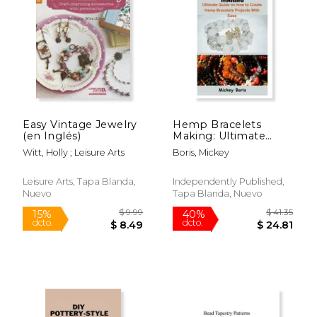
Easy Vintage Jewelry
Hemp Bracelets
(en Inglés)
Making: Ultimate
$ 22.72
$ 40.
Guide on how to
40%
40%
Witt, Holly ; Leisure Arts
Boris, Mickey
Create Hemp
dcto.
dcto.
$ 13.63
$ 24.
Bracelets Projects
With Ease (en Inglés)
Leisure Arts, Tapa Blanda,
Independently Published,
Nuevo
Tapa Blanda, Nuevo