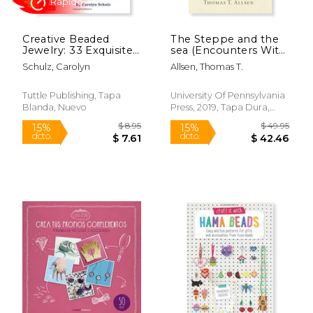
Creative Beaded
The Steppe and the
Jewelry: 33 Exquisite
sea (Encounters With
Designs Inspired by
Asia) (en Inglés)
Schulz, Carolyn
Allsen, Thomas T.
the Arts of China,
Japan, India and Tibet
(en Inglés)
Tuttle Publishing, Tapa
University Of Pennsylvania
Blanda, Nuevo
Press, 2019, Tapa Dura,
Nuevo
$ 6.99
$ 14.
12%
12%
dcto.
dcto.
$ 6.16
$ 13.