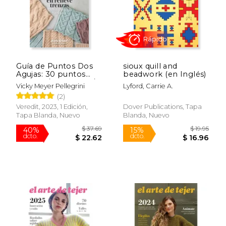
$ 37.69
$ 27
40%
40%
dcto.
dcto.
$ 22.62
$ 16.
Guía de Puntos Dos
sioux quill and
Agujas: 30 puntos
beadwork (en Inglés)
calados / en relieve /
Vicky Meyer Pellegrini
Lyford, Carrie A.
trenzas
(2)
Veredit, 2023, 1 Edición,
Dover Publications, Tapa
Tapa Blanda, Nuevo
Blanda, Nuevo
Rápido