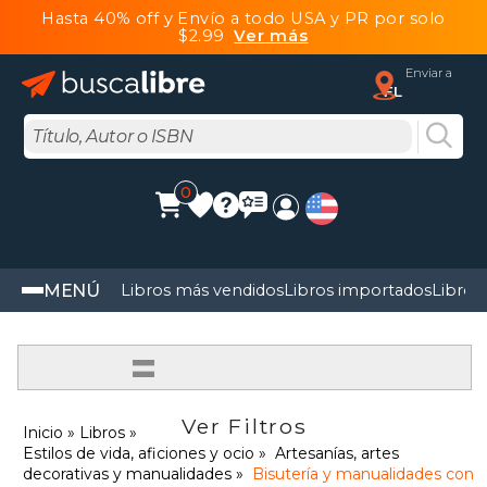
Hasta 40% off y Envío a todo USA y PR por solo
$2.99
Ver más
Enviar a
FL
0
MENÚ
Libros más vendidos
Libros importados
Libros
=
Ver Filtros
Inicio
Libros
Estilos de vida, aficiones y ocio
Artesanías, artes
decorativas y manualidades
Bisutería y manualidades con