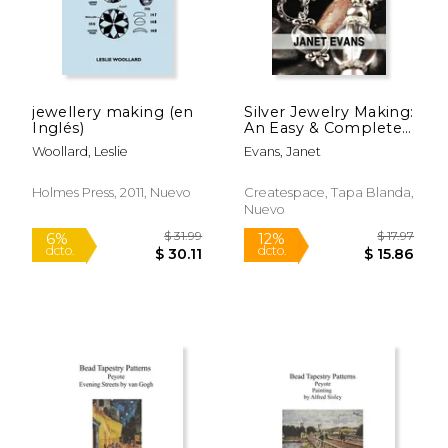
jewellery making (en
Silver Jewelry Making:
Inglés)
An Easy & Complete
$ 33.95
$ 24.
6%
6%
Step by Step Guide
dcto.
dcto.
$ 31.95
$ 23.
Woollard, Leslie
Evans, Janet
(en Inglés)
Holmes Press, 2011, Nuevo
Createspace, Tapa Blanda,
Nuevo