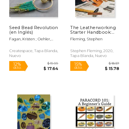
Seed Bead Revolution
The Leatherworking
(en Inglés)
Starter Handbook:
Beginner Friendly
Fagan, Kristen ; Oehler,
Fleming, Stephen
Guide to Leather
Sara
Crafting Process, Tips
and Techniques (Diy
Createspace, Tapa Blanda,
Stephen Fleming, 2020,
Series) (en Inglés)
Nuevo
Tapa Blanda, Nuevo
$ 31.99
$ 17
6%
12%
dcto.
dcto.
$ 30.11
$ 15.