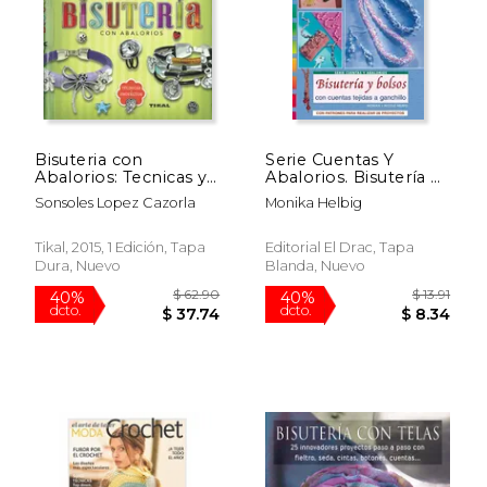
Bisuteria con
Serie Cuentas Y
Abalorios: Tecnicas y
Abalorios. Bisutería Y
Proyectos
Bolsos Con Cuenats
Sonsoles Lopez Cazorla
Monika Helbig
Tejidas A Ganchillo -
Número 41
Tikal, 2015, 1 Edición, Tapa
Editorial El Drac, Tapa
Dura, Nuevo
Blanda, Nuevo