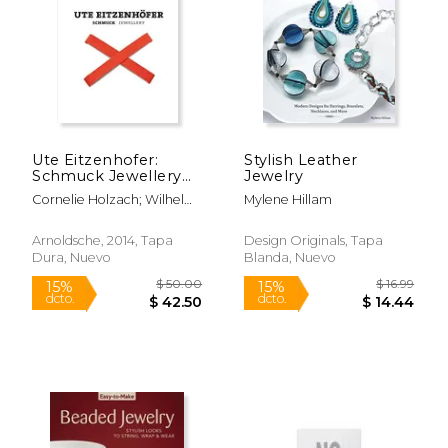
Ute Eitzenhofer:
Stylish Leather
Schmuck Jewellery
Jewelry
(en Inglés)
Cornelie Holzach; Wilhelm
Mylene Hillam
Lindemann; Marjan Unger
Arnoldsche, 2014, Tapa
Design Originals, Tapa
Dura, Nuevo
Blanda, Nuevo
$ 39.46
$ 76.
40%
40%
dcto.
dcto.
$ 23.67
$ 46.