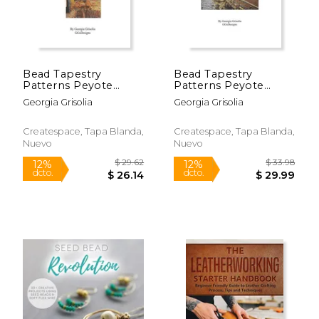
Bead Tapestry
Bead Tapestry
Patterns Peyote
Patterns Peyote
Evening Streets by
Painting by Alfred
Georgia Grisolia
Georgia Grisolia
van Gogh
Sisley
$ 21.99
$ 34.
6%
12%
Createspace, Tapa Blanda,
Createspace, Tapa Blanda,
dcto.
dcto.
$ 20.69
$ 30.
Nuevo
Nuevo