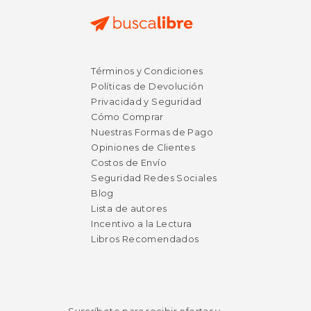
$ 25.89
$ 12
40%
15%
Términos y Condiciones
dcto.
dcto.
$ 15.54
$ 11.
Políticas de Devolución
Privacidad y Seguridad
Cómo Comprar
Nuestras Formas de Pago
Opiniones de Clientes
Costos de Envío
Seguridad Redes Sociales
Blog
Lista de autores
Incentivo a la Lectura
Libros Recomendados