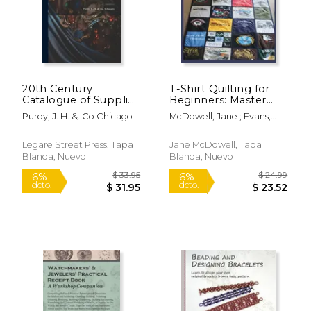
$ 7.99
$ 63.
15%
15%
dcto.
dcto.
$ 6.79
$ 53.
20th Century
T-Shirt Quilting for
Catalogue of Supplies
Beginners: Master
for Watchmakers,
the Art of Crafting T-
Purdy, J. H. &. Co Chicago
McDowell, Jane ; Evans,
Jewelers and Kindred
shirt Quilts (en Inglés)
Winton ; Wheeler, Ericksen
Trades (en Inglés)
Legare Street Press, Tapa
Jane McDowell, Tapa
Blanda, Nuevo
Blanda, Nuevo
Rápido