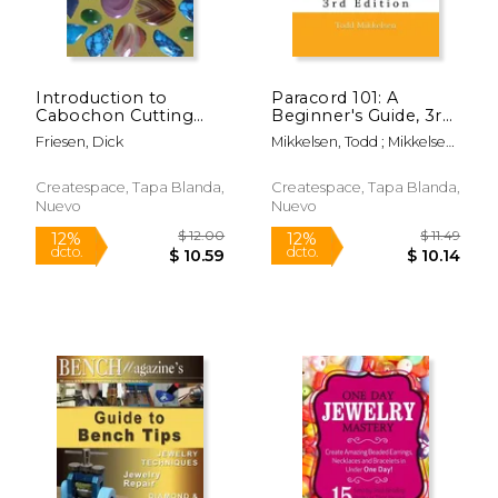
Introduction to
Paracord 101: A
Cabochon Cutting
Beginner's Guide, 3rd
and the Lapidary
Edition (en Inglés)
Friesen, Dick
Mikkelsen, Todd ; Mikkelsen,
Hobby (en Inglés)
Lauren ; Mikkelsen, Todd
Createspace, Tapa Blanda,
Createspace, Tapa Blanda,
Nuevo
Nuevo
$ 29.62
$ 33.
12%
12%
dcto.
dcto.
$ 26.14
$ 29.