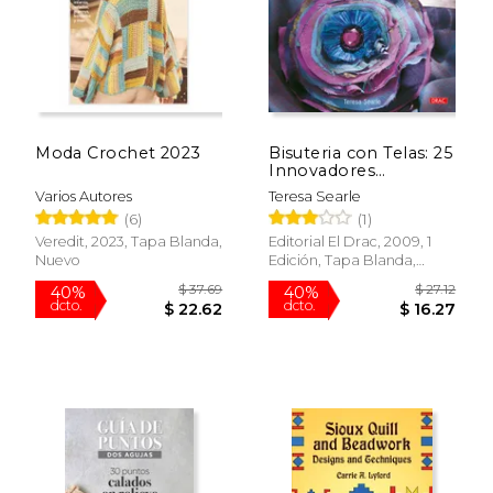
$ 62.90
$ 13
40%
40%
dcto.
dcto.
$ 37.74
$ 8.
Moda Crochet 2023
Bisuteria con Telas: 25
Innovadores
Proyectos Paso a
Varios Autores
Teresa Searle
Paso con fie Ltro,
(6)
(1)
Seda, Cintas, Botones,
Cuentas
Veredit, 2023, Tapa Blanda,
Editorial El Drac, 2009, 1
Nuevo
Edición, Tapa Blanda,
Nuevo