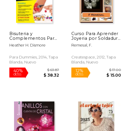
Bisuteria y
Curso Para Aprender
$ 40.75
$ 40.
40%
40%
Complementos Para
Joyeria por Soldadura
dcto.
dcto.
$ 24.45
$ 24.
Dummies
y Fundicion a la Cera
Heather H. Dismore
Remesal, F.
Perdida
Para Dummies, 2014, Tapa
Createspace, 2012, Tapa
Blanda, Nuevo
Blanda, Nuevo