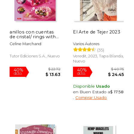
anillos con cuentas
El Arte de Tejer 2023
de cristal/ rings with
cristal beads
Celine Marchand
Varios Autores
$ 63.87
$ 17.
(35)
40%
12%
dcto.
dcto.
$ 38.32
$ 15.
Tutor Ediciones S.a., Nuevo
Veredit, 2023, Tapa Blanda,
Nuevo
Disponible
Usado
en Buen Estado a
$ 17.58
.
Comprar Usado