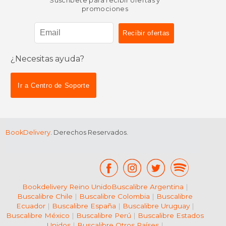
Suscríbete para recibir ofertas y
promociones
¿Necesitas ayuda?
$ 13.91
$ 22.
40%
13%
dcto.
dcto.
$ 8.34
$ 19.
Ir a Centro de Soporte
BookDelivery
. Derechos Reservados.
Bookdelivery Reino Unido
Buscalibre Argentina
|
Buscalibre Chile
|
Buscalibre Colombia
|
Buscalibre
Ecuador
|
Buscalibre España
|
Buscalibre Uruguay
|
Buscalibre México
|
Buscalibre Perú
|
Buscalibre Estados
Unidos
|
Buscalibre Otros Países
|