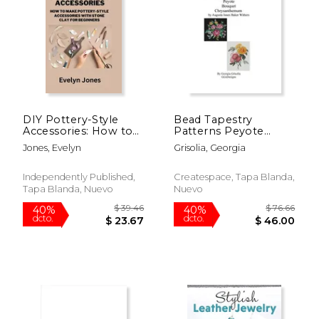
DIY Pottery-Style
Bead Tapestry
Accessories: How to
Patterns Peyote
make pottery-style
Bouquet
Jones, Evelyn
Grisolia, Georgia
accessories with
Chrysanthemum by
stone clay for
Augusta Innes Baker
Beginners (en Inglés)
Withe (en Inglés)
Independently Published,
Createspace, Tapa Blanda,
Tapa Blanda, Nuevo
Nuevo
$ 9.99
$ 41
15%
40%
dcto.
dcto.
$ 8.49
$ 24.