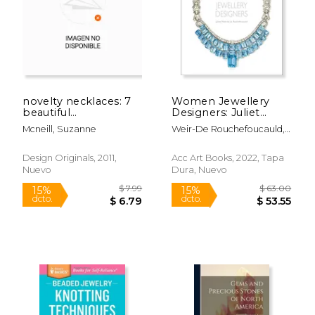
novelty necklaces: 7
Women Jewellery
beautiful
Designers: Juliet
projects..fabulous
Weir-de la
Mcneill, Suzanne
Weir-De Rouchefoucauld,
jewelry for each day
Rochefoucauld (en
Juliet
of the week (en
Inglés)
Inglés)
Design Originals, 2011,
Acc Art Books, 2022, Tapa
Nuevo
Dura, Nuevo