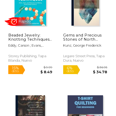
$ 12.99
$ 29.
15%
15%
dcto.
dcto.
$ 11.04
$ 25.
Beaded Jewelry:
Gems and Precious
Knotting Techniques
Stones of North
(Storey Basics) (en
America: A Popular
Eddy, Carson ; Evans,
Kunz, George Frederick
Inglés)
Description of Their
Rachael ; Feld, Kate
Occurrence, Value,
History, Archæology,
Storey Publishing, Tapa
Legare Street Press, Tapa
and of the Collections
Blanda, Nuevo
Dura, Nuevo
in Which They (en
Inglés)