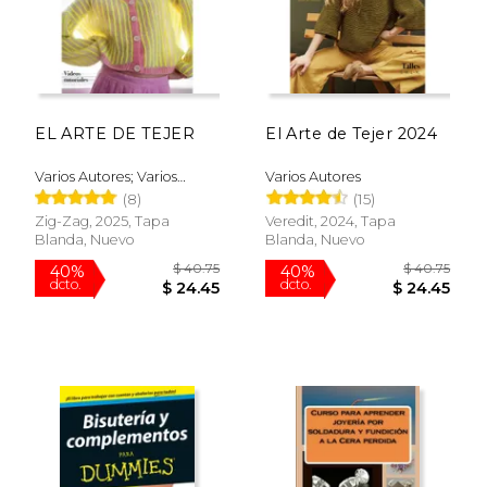
$ 37.69
$ 19
40%
15%
dcto.
dcto.
$ 22.62
$ 16.
EL ARTE DE TEJER
El Arte de Tejer 2024
Varios Autores; Varios
Varios Autores
Autores
(8)
(15)
Zig-Zag, 2025, Tapa
Veredit, 2024, Tapa
Blanda, Nuevo
Blanda, Nuevo