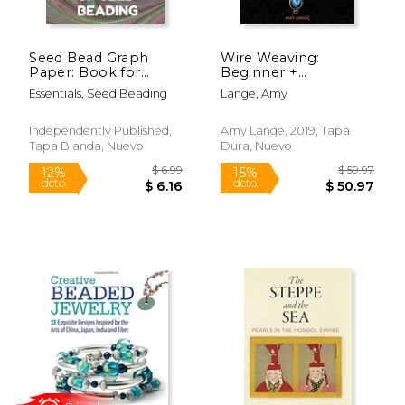
Seed Bead Graph
Wire Weaving:
Paper: Book for
Beginner +
Designing Seed
Intermediate Guide +
Essentials, Seed Beading
Lange, Amy
Beading Patterns, 8.5
Chain Maille +
by 11 Inches, Large
Kumihimo Wire
Size, Funny Forecast
Weaving: 4-In-1 Wire
Independently Published,
Amy Lange, 2019, Tapa
Dark Swirl Cover (en
Weaving
Tapa Blanda, Nuevo
Dura, Nuevo
Inglés)
Compendium for
Beginners (en Inglés)
$ 49.95
$ 11
12%
12%
dcto.
dcto.
$ 44.07
$ 10.