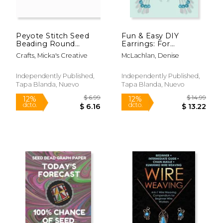
Peyote Stitch Seed
Fun & Easy DIY
Beading Round
Earrings: For
Graph Paper: Bonus
Beginning Jewelry
Crafts, Micka's Creative
McLachlan, Denise
Materials List Pages
Artists (en Inglés)
for Each Graph
Pattern Design (en
Independently Published,
Independently Published,
Inglés)
Tapa Blanda, Nuevo
Tapa Blanda, Nuevo
$ 12.00
$ 11
12%
12%
dcto.
dcto.
$ 10.59
$ 10.