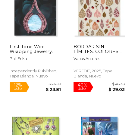
First Time Wire
BORDAR SIN
Wrapping Jewelry
LÍMITES. COLORES,
Edition 1 Intensive
TEXTURAS Y
Pal, Erika
Varios Autores
Course for Beginners
CREATIVIDAD
(en Inglés)
Independently Published,
VEREDIT, 2025, Tapa
Tapa Blanda, Nuevo
Blanda, Nuevo
$ 26.99
$ 48.
12%
40%
dcto.
dcto.
$ 23.81
$ 29.