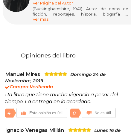
Ver Página del Autor
(Buckinghamshire, 1941). Autor de obras de
ficción, reportajes, historia, biografía y
Ver más
periodismo. Al principio de su carrera, Read
escribió una serie de guiones para cine y
televisión. Es más conocido por Alive. The Story
of the Andes Survivors se publicó en 1974, pero
ha ganado una serie de premios literarios por
sus novelas.
Opiniones del libro
Manuel Mires
Domingo 24 de
Noviembre, 2019
Compra Verificada
Un libro que tiene mucha vigencia a pesar del
tiempo. La entrega en lo acordado.
4
0
Esta opinión es útil
No es útil
Ignacio Venegas Millán
Lunes 16 de