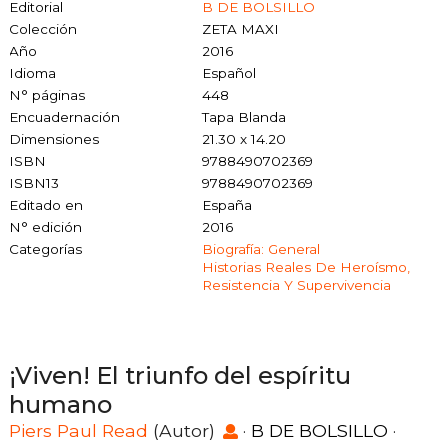
Editorial
B DE BOLSILLO
Colección
ZETA MAXI
Año
2016
Idioma
Español
N° páginas
448
Encuadernación
Tapa Blanda
Dimensiones
21.30 x 14.20
ISBN
9788490702369
ISBN13
9788490702369
Editado en
España
N° edición
2016
Categorías
Biografía: General
Historias Reales De Heroísmo,
Resistencia Y Supervivencia
¡Viven! El triunfo del espíritu
humano
Piers Paul Read
(Autor)
·
B DE BOLSILLO
·