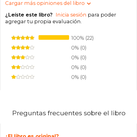
Cargar más opiniones del libro
¿Leíste este libro?
Inicia sesión
para poder
agregar tu propia evaluación
.
100% (22)
0% (0)
0% (0)
0% (0)
0% (0)
Preguntas frecuentes sobre el libro
¿El libro es original?