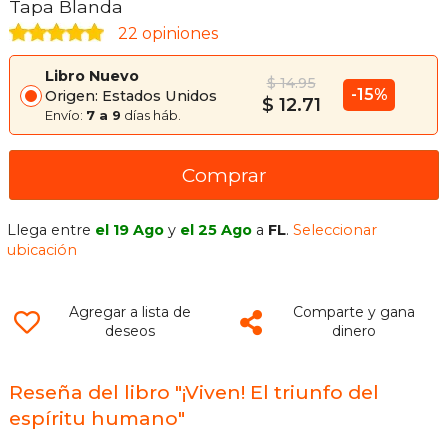
Tapa Blanda
22 opiniones
Libro Nuevo
$ 14.95
-15%
Origen: Estados Unidos
$ 12.71
Envío:
7 a 9
días háb.
Comprar
Llega entre
el 19 Ago
y
el 25 Ago
a
FL
.
Seleccionar
ubicación
Agregar a lista de
Comparte y gana
deseos
dinero
Reseña del libro "¡Viven! El triunfo del
espíritu humano"