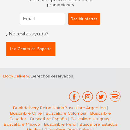
promociones
¿Necesitas ayuda?
Ir a Centro de Soporte
BookDelivery
. Derechos Reservados.
Bookdelivery Reino Unido
Buscalibre Argentina
|
Buscalibre Chile
|
Buscalibre Colombia
|
Buscalibre
Ecuador
|
Buscalibre España
|
Buscalibre Uruguay
|
Buscalibre México
|
Buscalibre Perú
|
Buscalibre Estados
Unidos
|
Buscalibre Otros Países
|