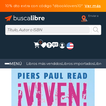
10% dto extra con código "dbooklovers10"
Ver más
Enviar a
FL
0
MENÚ
Libros más vendidos
Libros importados
Libros