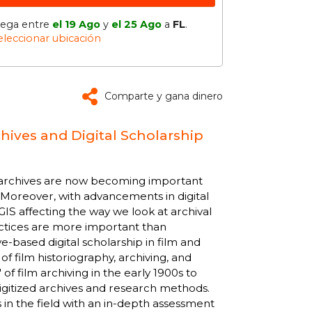
lega entre
el 19 Ago
y
el 25 Ago
a
FL
.
eleccionar ubicación
Comparte y gana dinero
rchives and Digital Scholarship
lm archives are now becoming important
. Moreover, with advancements in digital
GIS affecting the way we look at archival
practices are more important than
ve-based digital scholarship in film and
f film historiography, archiving, and
of film archiving in the early 1900s to
digitized archives and research methods.
 in the field with an in-depth assessment