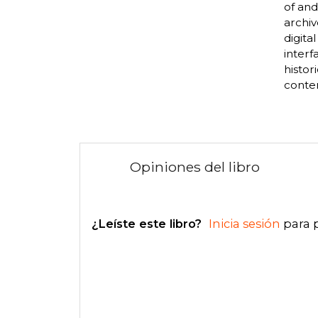
of and
archiv
digita
interf
histor
contem
Opiniones del libro
¿Leíste este libro?
Inicia sesión
para 