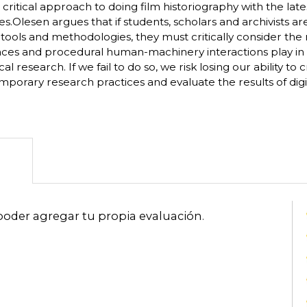
 critical approach to doing film historiography with the lates
es.Olesen argues that if students, scholars and archivists ar
l tools and methodologies, they must critically consider the ro
aces and procedural human-machinery interactions play in
ical research. If we fail to do so, we risk losing our ability to
porary research practices and evaluate the results of digit
poder agregar tu propia evaluación
.