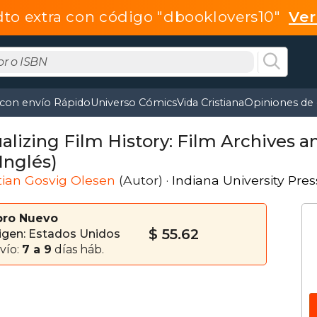
dto extra con código "dbooklovers10"
Ve
 con envío Rápido
Universo Cómics
Vida Cristiana
Opiniones de 
alizing Film History: Film Archives a
Inglés)
tian Gosvig Olesen
(Autor) ·
Indiana University Pres
bro Nuevo
$ 55.62
igen: Estados Unidos
vío:
7 a 9
días háb.