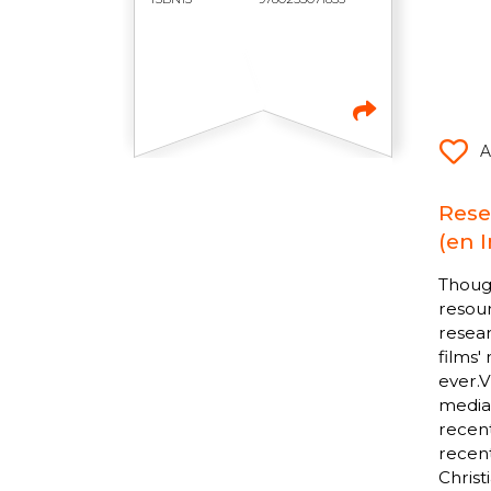
A
Rese
(en I
Though
resour
resear
films'
ever.V
media 
recent
recent
Christ