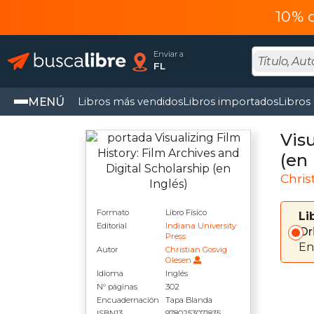
10% 
Enviar a
FL
MENÚ
Libros más vendidos
Libros importados
Libros
Visu
(en 
Chris
Formato
Libro Físico
Li
Editorial
Indiana University
Or
Press
En
Autor
Christian Gosvig
Olesen
Idioma
Inglés
N° páginas
302
Encuadernación
Tapa Blanda
ISBN13
9780253071835