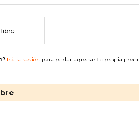
libro
o?
Inicia sesión
para poder agregar tu propia preg
ibre