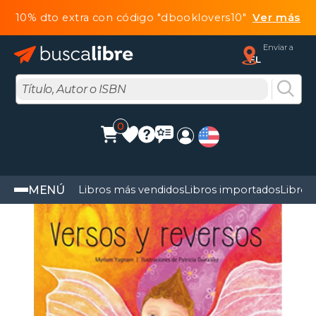
10% dto extra con código "dbooklovers10"
Ver más
Enviar a
FL
0
MENÚ
Libros más vendidos
Libros importados
Libros