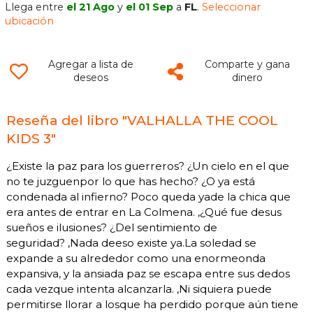
Llega entre
el 21 Ago
y
el 01 Sep
a
FL
.
Seleccionar
ubicación
Agregar a lista de
Comparte y gana
deseos
dinero
Reseña del libro "VALHALLA THE COOL
KIDS 3"
¿Existe la paz para los guerreros? ¿Un cielo en el que
no te juzguenpor lo que has hecho? ¿O ya está
condenada al infierno? Poco queda yade la chica que
era antes de entrar en La Colmena. ,¿Qué fue desus
sueños e ilusiones? ¿Del sentimiento de
seguridad? ,Nada deeso existe ya.La soledad se
expande a su alrededor como una enormeonda
expansiva, y la ansiada paz se escapa entre sus dedos
cada vezque intenta alcanzarla. ,Ni siquiera puede
permitirse llorar a losque ha perdido porque aún tiene