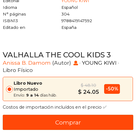
Editorial
YOUNG KIWI
Idioma
Español
N° páginas
304
ISBN13
9788419147592
Editado en
España
VALHALLA THE COOL KIDS 3
Anissa B. Damom
(Autor)
·
YOUNG KIWI
·
Libro Físico
Libro Nuevo
$ 48.10
-50%
Importado
$ 24.05
Envío:
9 a 14
días háb.
Costos de importación incluídos en el precio ✅
Comprar