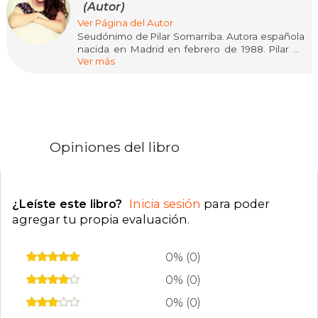
(Autor)
Ver Página del Autor
Seudónimo de Pilar Somarriba. Autora española
nacida en Madrid en febrero de 1988. Pilar es
Ver más
Licenciada en Periodismo, Comunicación
Audiovisual, Publicidad y Relaciones Públicas.
Comenzó a escribir a los 14 años y no ha parado
desde entonces. Éxodo fue su primera novela
publicada. Luego le siguieron Revelación y
Jueces para completar la trilogía.
Opiniones del libro
¿Leíste este libro?
Inicia sesión
para poder
agregar tu propia evaluación
.
0% (0)
0% (0)
0% (0)