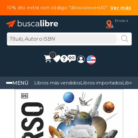
10% dto extra con código "dbooklovers10"
Ver más
Enviar a
FL
0
MENÚ
Libros más vendidos
Libros importados
Libros