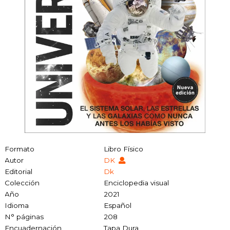
Formato
Libro Físico
Autor
DK
Editorial
Dk
Colección
Enciclopedia visual
Año
2021
Idioma
Español
N° páginas
208
Encuadernación
Tapa Dura