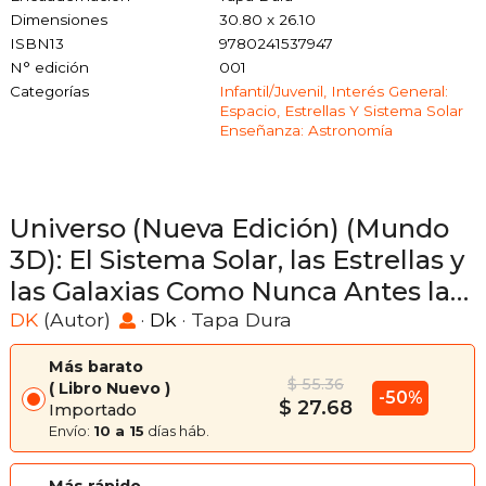
Dimensiones
30.80 x 26.10
ISBN13
9780241537947
N° edición
001
Categorías
Infantil/juvenil, Interés General:
Espacio, Estrellas Y Sistema Solar
Enseñanza: Astronomía
Universo (Nueva Edición) (Mundo
3D): El Sistema Solar, las Estrellas y
las Galaxias Como Nunca Antes las
Habías Visto
DK
(Autor)
·
Dk
· Tapa Dura
Más barato
$ 55.36
Libro Nuevo
-50%
$ 27.68
Importado
Envío:
10 a 15
días háb.
Más rápido