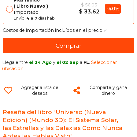
$ 56.03
Libro Nuevo
-40%
$ 33.62
Importado
Envío:
4 a 7
días háb.
Costos de importación incluídos en el precio ✅
Comprar
Llega entre
el 24 Ago
y
el 02 Sep
a
FL
.
Seleccionar
ubicación
Agregar a lista de
Comparte y gana
deseos
dinero
Reseña del libro "Universo (Nueva
Edición) (Mundo 3D): El Sistema Solar,
las Estrellas y las Galaxias Como Nunca
Antes las Habías Visto"