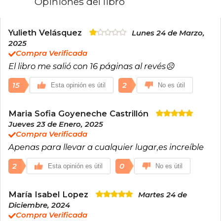
Opiniones del libro
capacidad de crear mundos complejos y
personajes memorables, y ha recibido
numerosos reconocimientos por su
contribución al género de fantasía juvenil.
Yulieth Velásquez
Lunes 24 de Marzo,
Neoyorquina de nacimiento, en la actualidad
2025
vive en Pensilvania con su marido y su perro, y
Compra Verificada
cuenta con una comunidad de más de treinta
El libro me salió con 16 páginas al revés☹️
mil seguidores en Twitter y Facebook.
15
2
Esta opinión es útil
No es útil
Maria Sofia Goyeneche Castrillón
Jueves 23 de Enero, 2025
Compra Verificada
Apenas para llevar a cualquier lugar,es increíble
2
0
Esta opinión es útil
No es útil
María Isabel Lopez
Martes 24 de
Diciembre, 2024
Compra Verificada