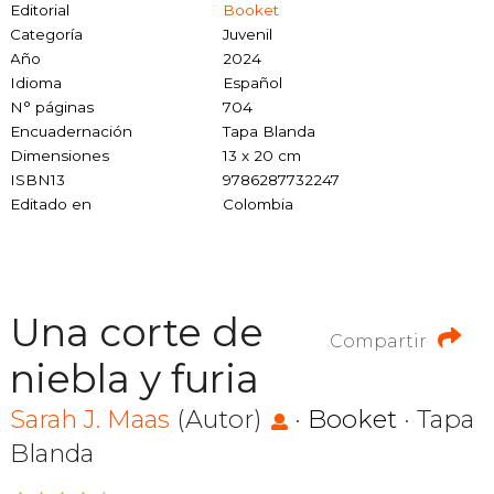
Editorial
Booket
Categoría
Juvenil
Año
2024
Idioma
Español
N° páginas
704
Encuadernación
Tapa Blanda
Dimensiones
13 x 20 cm
ISBN13
9786287732247
Editado en
Colombia
Una corte de
Compartir
niebla y furia
Sarah J. Maas
(Autor)
·
Booket
· Tapa
Blanda