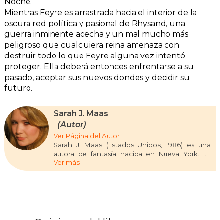
Noche.
Mientras Feyre es arrastrada hacia el interior de la
oscura red política y pasional de Rhysand, una
guerra inminente acecha y un mal mucho más
peligroso que cualquiera reina amenaza con
destruir todo lo que Feyre alguna vez intentó
proteger. Ella deberá entonces enfrentarse a su
pasado, aceptar sus nuevos dondes y decidir su
futuro.
Sarah J. Maas
(Autor)
Ver Página del Autor
Sarah J. Maas (Estados Unidos, 1986) es una
autora de fantasía nacida en Nueva York. Es
Ver más
conocida por la serie Throne of Glass, iniciada
cuando tenía dieciséis años y publicada por
Bloomsbury en 2012, así como por A Court of
Thorns and Roses y Crescent City. Sus novelas
han sido traducidas a decenas de idiomas y han
figurado en las listas de los más vendidos del
New York Times. Maas es reconocida por su