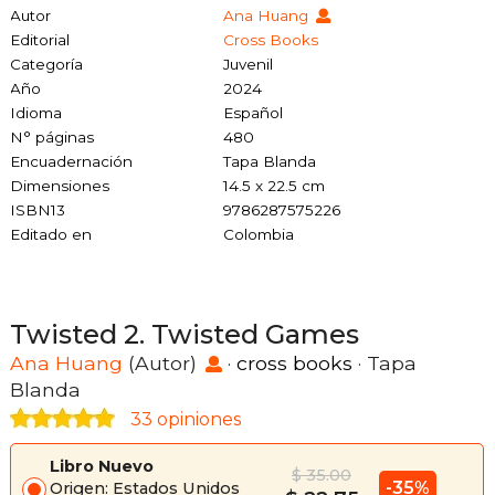
Autor
Ana Huang
Editorial
Cross Books
Categoría
Juvenil
Año
2024
Idioma
Español
N° páginas
480
Encuadernación
Tapa Blanda
Dimensiones
14.5 x 22.5 cm
ISBN13
9786287575226
Editado en
Colombia
Twisted 2. Twisted Games
Ana Huang
(Autor)
·
cross books
· Tapa
Blanda
33 opiniones
Libro Nuevo
$ 35.00
-35%
Origen: Estados Unidos