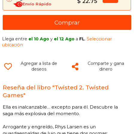
$ 22.75
Envío Rápido
Comprar
Llega entre
el 10 Ago
y
el 12 Ago
a
FL
.
Seleccionar
ubicación
Agregar a lista de
Comparte y gana
deseos
dinero
Reseña del libro "Twisted 2. Twisted
Games"
Ella es inalcanzable… excepto para él. Descubre la
saga más explosiva del momento.
Arrogante y engreído, Rhys Larsen es un
guardaespaldas de lujo que tiene dos normas: