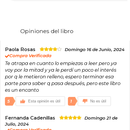
increíblemente optimistas o muy oscuras, pero
siempre tienen un final feliz acompañado de
chismes y muchos chicos guapos.
Además de leer y escribir, Ana adora viajar, está
obsesionada con el chocolate caliente y
Opiniones del libro
mantiene varias relaciones simultáneas con
novios imaginarios.
Paola Rosas
Domingo 16 de Junio, 2024
Compra Verificada
Te atrapa en cuanto lo empiezas a leer pero ya
voy por la mitad y ya le perdí un poco el interés
por q le metieron relleno, espero terminar esa
parte para saber q pasa después, pero este libro
es un encanto
5
1
Esta opinión es útil
No es útil
Fernanda Cadenillas
Domingo 21 de
Julio, 2024