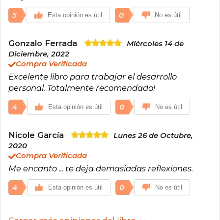
5
0
Esta opinión es útil
No es útil
Gonzalo Ferrada
Miércoles 14 de
Diciembre, 2022
Compra Verificada
Excelente libro para trabajar el desarrollo
personal. Totalmente recomendado!
4
0
Esta opinión es útil
No es útil
Nicole García
Lunes 26 de Octubre,
2020
Compra Verificada
Me encanto ... te deja demasiadas reflexiones.
4
0
Esta opinión es útil
No es útil