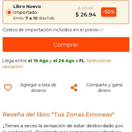
Libro Nuevo
$ 53.87
-50%
Importado
$ 26.94
Envío:
7 a 10
días háb.
Costos de importación incluídos en el precio ✅
Comprar
Llega entre
el 19 Ago
y
el 26 Ago
a
FL
.
Seleccionar
ubicación
Agregar a lista de
Comparte y gana
deseos
dinero
Reseña del libro "Tus Zonas Erroneas"
¿Tienes a veces la sensación de estar desbordado por