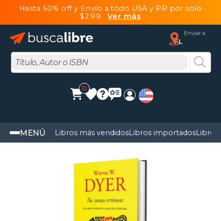
Hasta 50% off y Envío a todo USA y PR por solo
$2.99
Ver más
Enviar a
FL
0
MENÚ
Libros más vendidos
Libros importados
Libros