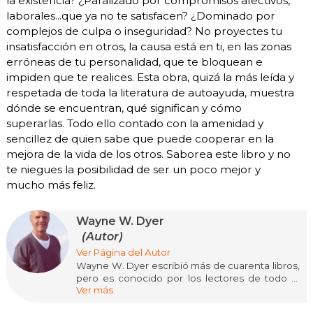
la existencia? ¿Paralizado por compromisos afectivos,
laborales...que ya no te satisfacen? ¿Dominado por
complejos de culpa o inseguridad? No proyectes tu
insatisfacción en otros, la causa está en ti, en las zonas
erróneas de tu personalidad, que te bloquean e
impiden que te realices. Esta obra, quizá la más leída y
respetada de toda la literatura de autoayuda, muestra
dónde se encuentran, qué significan y cómo
superarlas. Todo ello contado con la amenidad y
sencillez de quien sabe que puede cooperar en la
mejora de la vida de los otros. Saborea este libro y no
te niegues la posibilidad de ser un poco mejor y
mucho más feliz.
Wayne W. Dyer
(Autor)
Ver Página del Autor
Wayne W. Dyer escribió más de cuarenta libros,
pero es conocido por los lectores de todo el
Ver más
mundo por Tus zonas erróneas, el libro de
autoayuda más leído de todos los tiempos. Fue