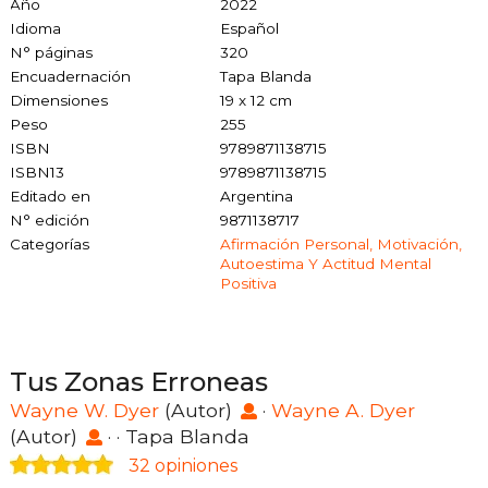
Año
2022
Idioma
Español
N° páginas
320
Encuadernación
Tapa Blanda
Dimensiones
19 x 12 cm
Peso
255
ISBN
9789871138715
ISBN13
9789871138715
Editado en
Argentina
N° edición
9871138717
Categorías
Afirmación Personal, Motivación,
Autoestima Y Actitud Mental
Positiva
Tus Zonas Erroneas
Wayne W. Dyer
(Autor)
·
Wayne A. Dyer
(Autor)
· · Tapa Blanda
32 opiniones