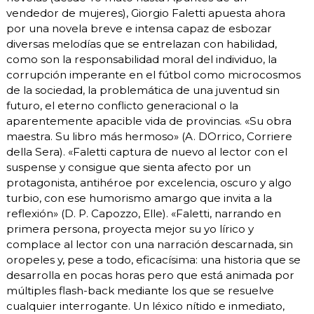
vendedor de mujeres), Giorgio Faletti apuesta ahora
por una novela breve e intensa capaz de esbozar
diversas melodías que se entrelazan con habilidad,
como son la responsabilidad moral del individuo, la
corrupción imperante en el fútbol como microcosmos
de la sociedad, la problemática de una juventud sin
futuro, el eterno conflicto generacional o la
aparentemente apacible vida de provincias. «Su obra
maestra. Su libro más hermoso» (A. DOrrico, Corriere
della Sera). «Faletti captura de nuevo al lector con el
suspense y consigue que sienta afecto por un
protagonista, antihéroe por excelencia, oscuro y algo
turbio, con ese humorismo amargo que invita a la
reflexión» (D. P. Capozzo, Elle). «Faletti, narrando en
primera persona, proyecta mejor su yo lírico y
complace al lector con una narración descarnada, sin
oropeles y, pese a todo, eficacísima: una historia que se
desarrolla en pocas horas pero que está animada por
múltiples flash-back mediante los que se resuelve
cualquier interrogante. Un léxico nítido e inmediato,