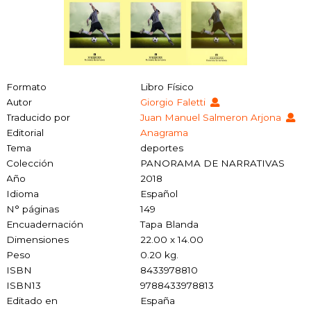
Formato
Libro Físico
Autor
Giorgio Faletti
Traducido por
Juan Manuel Salmeron Arjona
Editorial
Anagrama
Tema
deportes
Colección
PANORAMA DE NARRATIVAS
Año
2018
Idioma
Español
N° páginas
149
Encuadernación
Tapa Blanda
Dimensiones
22.00 x 14.00
Peso
0.20 kg.
ISBN
8433978810
ISBN13
9788433978813
Editado en
España