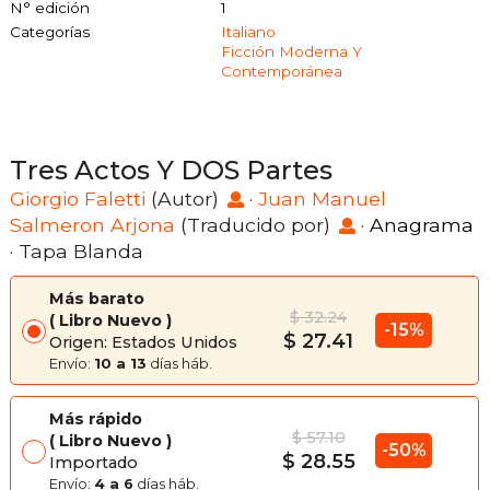
N° edición
1
Categorías
Italiano
Ficción Moderna Y
Contemporánea
Tres Actos Y DOS Partes
Giorgio Faletti
(Autor)
·
Juan Manuel
Salmeron Arjona
(Traducido por)
·
Anagrama
· Tapa Blanda
Más barato
$ 32.24
Libro Nuevo
-15%
$ 27.41
Origen: Estados Unidos
Envío:
10 a 13
días háb.
Más rápido
$ 57.10
Libro Nuevo
-50%
$ 28.55
Importado
Envío:
4 a 6
días háb.