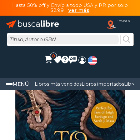
Hasta 50% off y Envío a todo USA y PR por solo
$2.99
Ver más
Enviar a
FL
0
MENÚ
Libros más vendidos
Libros importados
Libros