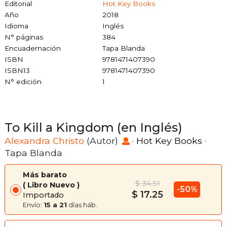
Editorial
Hot Key Books
Año
2018
Idioma
Inglés
N° páginas
384
Encuadernación
Tapa Blanda
ISBN
9781471407390
ISBN13
9781471407390
N° edición
1
To Kill a Kingdom (en Inglés)
Alexandra Christo
(Autor)
·
Hot Key Books
·
Tapa Blanda
Más barato
$ 34.51
Libro Nuevo
-50%
$ 17.25
Importado
Envío:
15 a 21
días háb.