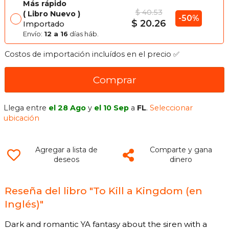
Más rápido
$ 40.53
Libro Nuevo
-50%
$ 20.26
Importado
Envío:
12 a 16
días háb.
Costos de importación incluídos en el precio ✅
Comprar
Llega entre
el 28 Ago
y
el 10 Sep
a
FL
.
Seleccionar
ubicación
Agregar a lista de
Comparte y gana
deseos
dinero
Reseña del libro "To Kill a Kingdom (en
Inglés)"
Dark and romantic YA fantasy about the siren with a